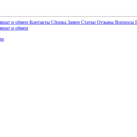
зврат и обмен
Контакты
Сборка
Замер
Статьи
Отзывы
Вопросы
зврат и обмен
ли