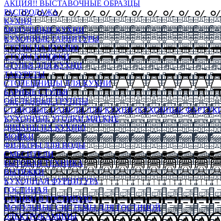
АКЦИЯ!! ВЫСТАВОЧНЫЕ ОБРАЗЦЫ
РАСПРОДАЖА
КУХНЯ
МОДУЛЬНЫЕ КУХНИ
КУХОННЫЕ ГАРНИТУРЫ
СТОЛЫ НА КУХНЮ
СТОЛЫ КНИЖКИ
СТУЛЬЯ ДЛЯ КУХНИ
ТАБУРЕТЫ
СТОЛЕШНИЦЫ ДЛЯ КУХНИ
БАРНЫЕ СТУЛЬЯ
ОБЕДЕННЫЕ ГРУППЫ
СТЕНОВЫЕ ПАНЕЛИ ДЛЯ КУХНИ (КУХОННЫЕ ФАРТУКИ
КУХОННЫЕ УГОЛКИ МЯГКИЕ
ДИВАНЫ НА КУХНЮ
МОЙКИ
ФИЛЬТРЫ ДЛЯ ВОДЫ
СМЕСИТЕЛИ
БЫТОВАЯ ТЕХНИКА
ВЫТЯЖКИ
КУХОННАЯ ФУРНИТУРА
ГОСТИНАЯ
СТЕНКИ В ГОСТИНУЮ
МОДУЛЬНЫЕ СИСТЕМЫ ДЛЯ ГОСТИНОЙ
ЭЛЕКТРОКАМИНЫ