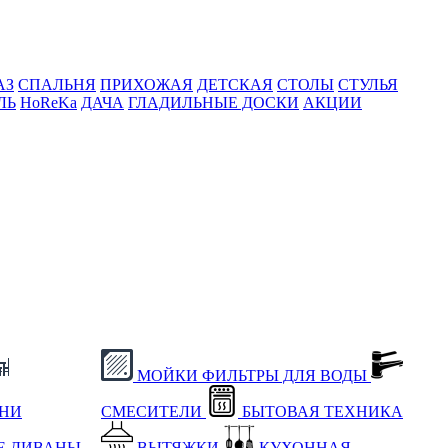
АЗ
СПАЛЬНЯ
ПРИХОЖАЯ
ДЕТСКАЯ
СТОЛЫ
СТУЛЬЯ
ЛЬ
HoReKa
ДАЧА
ГЛАДИЛЬНЫЕ ДОСКИ
АКЦИИ
МОЙКИ
ФИЛЬТРЫ ДЛЯ ВОДЫ
ХНИ
СМЕСИТЕЛИ
БЫТОВАЯ ТЕХНИКА
Е
ДИВАНЫ
ВЫТЯЖКИ
КУХОННАЯ