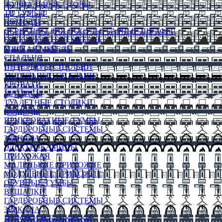
ЖУРНАЛЬНЫЕ СТОЛЫ
ТВ ТУМБЫ
КОМОДЫ
СЕРВАНТЫ ДЛЯ ПОСУДЫ, БАРНЫЕ ШКАФЫ
БЕСКАРКАСНАЯ МЕБЕЛЬ
МЯГКАЯ МЕБЕЛЬ
СПАЛЬНЯ
ИНТЕРЬЕРЫ СПАЛЬНИ
МОДУЛЬНЫЕ СПАЛЬНИ
КРОВАТИ
МАТРАСЫ
ТУАЛЕТНЫЕ СТОЛИКИ
КОМОДЫ
ПРИКРОВАТНЫЕ ТУМБЫ
ГАРДЕРОБНЫЕ СИСТЕМЫ
ЗЕРКАЛА
ЭЛЕКТРОКАМИНЫ
ПРИХОЖАЯ
МАЛЕНЬКИЕ ПРИХОЖИЕ
МОДУЛЬНЫЕ ПРИХОЖИЕ
ОБУВНЫЕ ТУМБЫ
ВЕШАЛКИ
ГАРДЕРОБНЫЕ СИСТЕМЫ
ЗЕРКАЛА
ПУФИКИ И БАНКЕТКИ