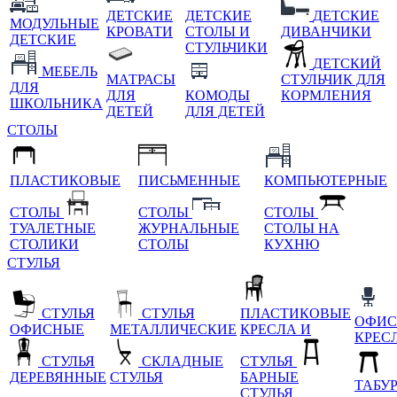
ДЕТСКИЕ
ДЕТСКИЕ
ДЕТСКИЕ
МОДУЛЬНЫЕ
КРОВАТИ
СТОЛЫ И
ДИВАНЧИКИ
ДЕТСКИЕ
СТУЛЬЧИКИ
ДЕТСКИЙ
МЕБЕЛЬ
МАТРАСЫ
СТУЛЬЧИК ДЛЯ
ДЛЯ
ДЛЯ
КОМОДЫ
КОРМЛЕНИЯ
ШКОЛЬНИКА
ДЕТЕЙ
ДЛЯ ДЕТЕЙ
СТОЛЫ
ПЛАСТИКОВЫЕ
ПИСЬМЕННЫЕ
КОМПЬЮТЕРНЫЕ
СТОЛЫ
СТОЛЫ
СТОЛЫ
ТУАЛЕТНЫЕ
ЖУРНАЛЬНЫЕ
СТОЛЫ НА
СТОЛИКИ
СТОЛЫ
КУХНЮ
СТУЛЬЯ
СТУЛЬЯ
СТУЛЬЯ
ПЛАСТИКОВЫЕ
ОФИС
ОФИСНЫЕ
МЕТАЛЛИЧЕСКИЕ
КРЕСЛА И
КРЕС
СТУЛЬЯ
СКЛАДНЫЕ
СТУЛЬЯ
ДЕРЕВЯННЫЕ
СТУЛЬЯ
БАРНЫЕ
ТАБУ
СТУЛЬЯ