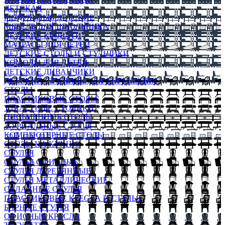
ДЕТСКАЯ
МОДУЛЬНЫЕ ДЕТСКИЕ
МЕБЕЛЬ ДЛЯ ШКОЛЬНИКА
ДЕТСКИЕ КРОВАТИ
МАТРАСЫ ДЛЯ ДЕТЕЙ
ДЕТСКИЕ СТОЛЫ И СТУЛЬЧИКИ
КОМОДЫ ДЛЯ ДЕТЕЙ
ДЕТСКИЕ ДИВАНЧИКИ
ДЕТСКИЙ СТУЛЬЧИК ДЛЯ КОРМЛЕНИЯ
СТОЛЫ
ПЛАСТИКОВЫЕ СТОЛЫ
ТУАЛЕТНЫЕ СТОЛИКИ
ПИСЬМЕННЫЕ СТОЛЫ
ЖУРНАЛЬНЫЕ СТОЛЫ
КОМПЬЮТЕРНЫЕ СТОЛЫ
СТОЛЫ НА КУХНЮ
СТУЛЬЯ
СТУЛЬЯ ОФИСНЫЕ
СТУЛЬЯ ДЕРЕВЯННЫЕ
СТУЛЬЯ МЕТАЛЛИЧЕСКИЕ
СКЛАДНЫЕ СТУЛЬЯ
ПЛАСТИКОВЫЕ КРЕСЛА И СТУЛЬЯ
БАРНЫЕ СТУЛЬЯ
ОФИСНЫЕ КРЕСЛА