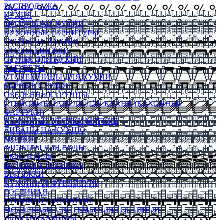
РАСПРОДАЖА
КУХНЯ
МОДУЛЬНЫЕ КУХНИ
КУХОННЫЕ ГАРНИТУРЫ
СТОЛЫ НА КУХНЮ
СТОЛЫ КНИЖКИ
СТУЛЬЯ ДЛЯ КУХНИ
ТАБУРЕТЫ
СТОЛЕШНИЦЫ ДЛЯ КУХНИ
БАРНЫЕ СТУЛЬЯ
ОБЕДЕННЫЕ ГРУППЫ
СТЕНОВЫЕ ПАНЕЛИ ДЛЯ КУХНИ (КУХОННЫЕ
ФАРТУКИ)
КУХОННЫЕ УГОЛКИ МЯГКИЕ
ДИВАНЫ НА КУХНЮ
МОЙКИ
ФИЛЬТРЫ ДЛЯ ВОДЫ
СМЕСИТЕЛИ
БЫТОВАЯ ТЕХНИКА
ВЫТЯЖКИ
КУХОННАЯ ФУРНИТУРА
ГОСТИНАЯ
СТЕНКИ В ГОСТИНУЮ
МОДУЛЬНЫЕ СИСТЕМЫ ДЛЯ ГОСТИНОЙ
ЭЛЕКТРОКАМИНЫ