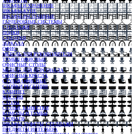
ТАБУРЕТЫ
ШКАФЫ И ХРАНЕНИЕ
ШКАФЫ-КУПЕ
ШКАФЫ-РАСПАШНЫЕ
ГАРДЕРОБНЫЕ СИСТЕМЫ
СТЕЛЛАЖИ
ПОЛКИ
СУНДУКИ
ЗЕРКАЛА
ОФИС
МЕБЕЛЬ ДЛЯ РУКОВОДИТЕЛЯ
ТУМБЫ ОФИСНЫЕ
ОФИСНЫЕ СТОЛЫ
МЕБЕЛЬ ДЛЯ ПЕРСОНАЛА
ОФИСНЫЕ КРЕСЛА
СТУЛЬЯ ОФИСНЫЕ
СТОЙКИ РЕСЕПШН
КАБИНЕТ
МАССИВ
СТОЛЫ
СТУЛЬЯ, БАНКЕТКИ
КОМОДЫ И ТУМБЫ
КРОВАТИ
ШКАФЫ, БУФЕТЫ, СТЕЛЛАЖИ
ПРЕДМЕТЫ ИНТЕРЬЕРА