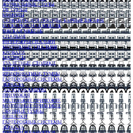
ЖУРНАЛЬНЫЕ СТОЛЫ
ТВ ТУМБЫ
КОМОДЫ
СЕРВАНТЫ ДЛЯ ПОСУДЫ, БАРНЫЕ ШКАФЫ
БЕСКАРКАСНАЯ МЕБЕЛЬ
МЯГКАЯ МЕБЕЛЬ
СПАЛЬНЯ
ИНТЕРЬЕРЫ СПАЛЬНИ
МОДУЛЬНЫЕ СПАЛЬНИ
КРОВАТИ
МАТРАСЫ
ТУАЛЕТНЫЕ СТОЛИКИ
КОМОДЫ
ПРИКРОВАТНЫЕ ТУМБЫ
ГАРДЕРОБНЫЕ СИСТЕМЫ
ЗЕРКАЛА
ЭЛЕКТРОКАМИНЫ
ПРИХОЖАЯ
МАЛЕНЬКИЕ ПРИХОЖИЕ
МОДУЛЬНЫЕ ПРИХОЖИЕ
ОБУВНЫЕ ТУМБЫ
ВЕШАЛКИ
ГАРДЕРОБНЫЕ СИСТЕМЫ
ЗЕРКАЛА
ПУФИКИ И БАНКЕТКИ