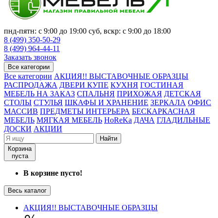
пнд-пятн: с 9:00 до 19:00 суб, вскр: с 9:00 до 18:00
8 (499) 350-50-29
8 (499) 964-44-11
Заказать звонок
Все категории
Все категории
АКЦИЯ!! ВЫСТАВОЧНЫЕ ОБРАЗЦЫ
РАСПРОДАЖА
ДВЕРИ КУПЕ
КУХНЯ
ГОСТИНАЯ
МЕБЕЛЬ НА ЗАКАЗ
СПАЛЬНЯ
ПРИХОЖАЯ
ДЕТСКАЯ
СТОЛЫ
СТУЛЬЯ
ШКАФЫ И ХРАНЕНИЕ
ЗЕРКАЛА
ОФИС
МАССИВ
ПРЕДМЕТЫ ИНТЕРЬЕРА
БЕСКАРКАСНАЯ
МЕБЕЛЬ
МЯГКАЯ МЕБЕЛЬ
HoReKa
ДАЧА
ГЛАДИЛЬНЫЕ
ДОСКИ
АКЦИИ
Найти
Корзина
пуста
В корзине пусто!
Весь каталог
АКЦИЯ!! ВЫСТАВОЧНЫЕ ОБРАЗЦЫ