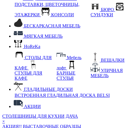
ПОДСТАВКИ, ЦВЕТОЧНИЦЫ,
БЮРО
ЭТАЖЕРКИ
КОНСОЛИ
СУНДУКИ
БЕСКАРКАСНАЯ МЕБЕЛЬ
МЯГКАЯ МЕБЕЛЬ
HoReKa
СТОЛЫ ДЛЯ
Мебель
ВЕШАЛКИ
КАФЕ
лофт
УЛИЧНАЯ
СТУЛЬЯ ДЛЯ
БАРНЫЕ
МЕБЕЛЬ
КАФЕ
СТУЛЬЯ
ГЛАДИЛЬНЫЕ ДОСКИ
ВСТРОЕННАЯ ГЛАДИЛЬНАЯ ДОСКА BELSI
АКЦИИ
СТОЛЕШНИЦЫ ДЛЯ КУХНИ
ДАЧА
×
АКЦИЯ!! ВЫСТАВОЧНЫЕ ОБРАЗЦЫ