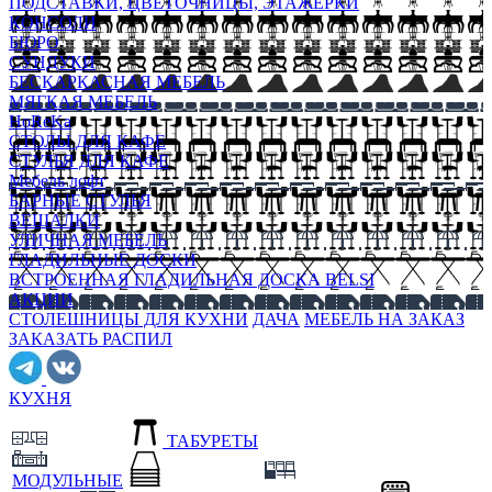
ПОДСТАВКИ, ЦВЕТОЧНИЦЫ, ЭТАЖЕРКИ
КОНСОЛИ
БЮРО
СУНДУКИ
БЕСКАРКАСНАЯ МЕБЕЛЬ
МЯГКАЯ МЕБЕЛЬ
HoReKa
СТОЛЫ ДЛЯ КАФЕ
СТУЛЬЯ ДЛЯ КАФЕ
Мебель лофт
БАРНЫЕ СТУЛЬЯ
ВЕШАЛКИ
УЛИЧНАЯ МЕБЕЛЬ
ГЛАДИЛЬНЫЕ ДОСКИ
ВСТРОЕННАЯ ГЛАДИЛЬНАЯ ДОСКА BELSI
АКЦИИ
СТОЛЕШНИЦЫ ДЛЯ КУХНИ
ДАЧА
МЕБЕЛЬ НА ЗАКАЗ
ЗАКАЗАТЬ РАСПИЛ
КУХНЯ
ТАБУРЕТЫ
МОДУЛЬНЫЕ