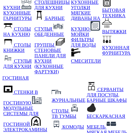
СТОЛЕШНИЦЫ
КУХОННЫЕ
КУХНИ
ДЛЯ КУХНИ
УГОЛКИ
БЫТОВАЯ
КУХОННЫЕ
МЯГКИЕ
ТЕХНИКА
ГАРНИТУРЫ
БАРНЫЕ
ДИВАНЫ НА
СТОЛЫ
СТУЛЬЯ
КУХНЮ
ВЫТЯЖКИ
НА КУХНЮ
ОБЕДЕННЫЕ
МОЙКИ
ФИЛЬТРЫ
СТОЛЫ
ГРУППЫ
ДЛЯ ВОДЫ
КУХОННАЯ
КНИЖКИ
СТЕНОВЫЕ
ФУРНИТУРА
ПАНЕЛИ ДЛЯ
СТУЛЬЯ
КУХНИ
СМЕСИТЕЛИ
ДЛЯ КУХНИ
(КУХОННЫЕ
ФАРТУКИ)
ГОСТИНАЯ
СЕРВАНТЫ
СТЕНКИ В
ДЛЯ ПОСУДЫ,
ЖУРНАЛЬНЫЕ
БАРНЫЕ ШКАФЫ
ГОСТИНУЮ
МОДУЛЬНЫЕ
СТОЛЫ
СИСТЕМЫ ДЛЯ
ТВ ТУМБЫ
БЕСКАРКАСНАЯ
ГОСТИНОЙ
КОМОДЫ
МЕБЕЛЬ
ЭЛЕКТРОКАМИНЫ
МЯГКАЯ МЕБЕЛЬ