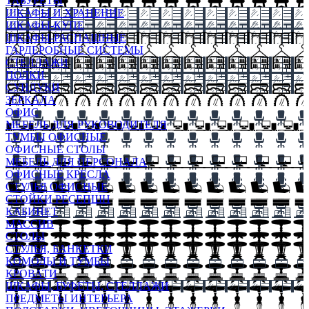
ТАБУРЕТЫ
ШКАФЫ И ХРАНЕНИЕ
ШКАФЫ-КУПЕ
ШКАФЫ-РАСПАШНЫЕ
ГАРДЕРОБНЫЕ СИСТЕМЫ
СТЕЛЛАЖИ
ПОЛКИ
СУНДУКИ
ЗЕРКАЛА
ОФИС
МЕБЕЛЬ ДЛЯ РУКОВОДИТЕЛЯ
ТУМБЫ ОФИСНЫЕ
ОФИСНЫЕ СТОЛЫ
МЕБЕЛЬ ДЛЯ ПЕРСОНАЛА
ОФИСНЫЕ КРЕСЛА
СТУЛЬЯ ОФИСНЫЕ
СТОЙКИ РЕСЕПШН
КАБИНЕТ
МАССИВ
СТОЛЫ
СТУЛЬЯ, БАНКЕТКИ
КОМОДЫ И ТУМБЫ
КРОВАТИ
ШКАФЫ, БУФЕТЫ, СТЕЛЛАЖИ
ПРЕДМЕТЫ ИНТЕРЬЕРА