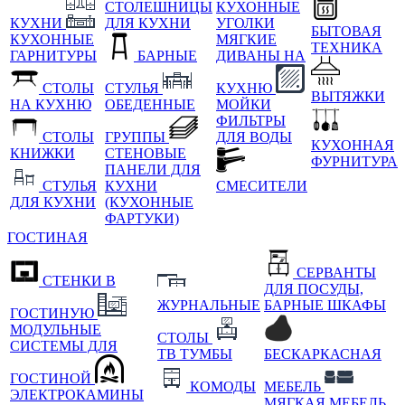
СТОЛЕШНИЦЫ
КУХОННЫЕ
КУХНИ
ДЛЯ КУХНИ
УГОЛКИ
БЫТОВАЯ
КУХОННЫЕ
МЯГКИЕ
ТЕХНИКА
ГАРНИТУРЫ
БАРНЫЕ
ДИВАНЫ НА
СТОЛЫ
СТУЛЬЯ
КУХНЮ
ВЫТЯЖКИ
НА КУХНЮ
ОБЕДЕННЫЕ
МОЙКИ
ФИЛЬТРЫ
СТОЛЫ
ГРУППЫ
ДЛЯ ВОДЫ
КУХОННАЯ
КНИЖКИ
СТЕНОВЫЕ
ФУРНИТУРА
ПАНЕЛИ ДЛЯ
СТУЛЬЯ
КУХНИ
СМЕСИТЕЛИ
ДЛЯ КУХНИ
(КУХОННЫЕ
ФАРТУКИ)
ГОСТИНАЯ
СЕРВАНТЫ
СТЕНКИ В
ДЛЯ ПОСУДЫ,
ЖУРНАЛЬНЫЕ
БАРНЫЕ ШКАФЫ
ГОСТИНУЮ
МОДУЛЬНЫЕ
СТОЛЫ
СИСТЕМЫ ДЛЯ
ТВ ТУМБЫ
БЕСКАРКАСНАЯ
ГОСТИНОЙ
КОМОДЫ
МЕБЕЛЬ
ЭЛЕКТРОКАМИНЫ
МЯГКАЯ МЕБЕЛЬ