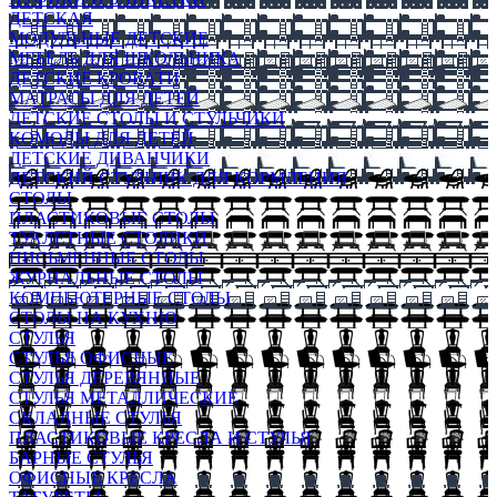
ДЕТСКАЯ
МОДУЛЬНЫЕ ДЕТСКИЕ
МЕБЕЛЬ ДЛЯ ШКОЛЬНИКА
ДЕТСКИЕ КРОВАТИ
МАТРАСЫ ДЛЯ ДЕТЕЙ
ДЕТСКИЕ СТОЛЫ И СТУЛЬЧИКИ
КОМОДЫ ДЛЯ ДЕТЕЙ
ДЕТСКИЕ ДИВАНЧИКИ
ДЕТСКИЙ СТУЛЬЧИК ДЛЯ КОРМЛЕНИЯ
СТОЛЫ
ПЛАСТИКОВЫЕ СТОЛЫ
ТУАЛЕТНЫЕ СТОЛИКИ
ПИСЬМЕННЫЕ СТОЛЫ
ЖУРНАЛЬНЫЕ СТОЛЫ
КОМПЬЮТЕРНЫЕ СТОЛЫ
СТОЛЫ НА КУХНЮ
СТУЛЬЯ
СТУЛЬЯ ОФИСНЫЕ
СТУЛЬЯ ДЕРЕВЯННЫЕ
СТУЛЬЯ МЕТАЛЛИЧЕСКИЕ
СКЛАДНЫЕ СТУЛЬЯ
ПЛАСТИКОВЫЕ КРЕСЛА И СТУЛЬЯ
БАРНЫЕ СТУЛЬЯ
ОФИСНЫЕ КРЕСЛА