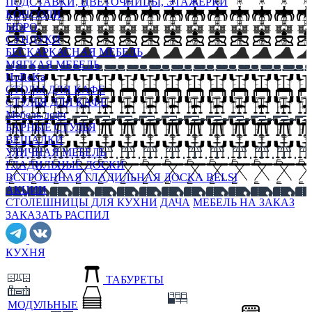
ПОДСТАВКИ, ЦВЕТОЧНИЦЫ, ЭТАЖЕРКИ
КОНСОЛИ
БЮРО
СУНДУКИ
БЕСКАРКАСНАЯ МЕБЕЛЬ
МЯГКАЯ МЕБЕЛЬ
HoReKa
СТОЛЫ ДЛЯ КАФЕ
СТУЛЬЯ ДЛЯ КАФЕ
Мебель лофт
БАРНЫЕ СТУЛЬЯ
ВЕШАЛКИ
УЛИЧНАЯ МЕБЕЛЬ
ГЛАДИЛЬНЫЕ ДОСКИ
ВСТРОЕННАЯ ГЛАДИЛЬНАЯ ДОСКА BELSI
АКЦИИ
СТОЛЕШНИЦЫ ДЛЯ КУХНИ
ДАЧА
МЕБЕЛЬ НА ЗАКАЗ
ЗАКАЗАТЬ РАСПИЛ
КУХНЯ
ТАБУРЕТЫ
МОДУЛЬНЫЕ