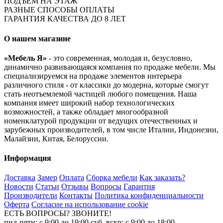
ПОДЪЁМ НА ЭТАЖ
РАЗНЫЕ СПОСОБЫ ОПЛАТЫ
ГАРАНТИЯ КАЧЕСТВА ДО 8 ЛЕТ
О нашем магазине
«Мебель Я»
- это современная, молодая и, безусловно,
динамично развивающаяся компания по продаже мебели. Мы
специализируемся на продаже элементов интерьера
различного стиля - от классики до модерна, которые смогут
стать неотъемлемой частицей любого помещения. Наша
компания имеет широкий набор технологических
возможностей, а также обладает многообразной
номенклатурой продукции от ведущих отечественных и
зарубежных производителей, в том числе Италии, Индонезии,
Малайзии, Китая, Белоруссии.
Информация
Доставка
Замер
Оплата
Сборка мебели
Как заказать?
Новости
Статьи
Отзывы
Вопросы
Гарантия
Производители
Контакты
Политика конфиденциальности
Оферта
Согласие на использование cookie
ЕСТЬ ВОПРОСЫ? ЗВОНИТЕ!
пнд-пятн: с 9:00 до 19:00 суб, вскр: с 9:00 до 18:00