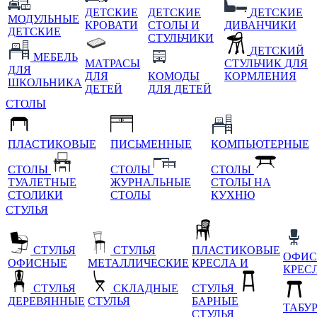
ДЕТСКИЕ
ДЕТСКИЕ
ДЕТСКИЕ
МОДУЛЬНЫЕ
КРОВАТИ
СТОЛЫ И
ДИВАНЧИКИ
ДЕТСКИЕ
СТУЛЬЧИКИ
ДЕТСКИЙ
МЕБЕЛЬ
МАТРАСЫ
СТУЛЬЧИК ДЛЯ
ДЛЯ
ДЛЯ
КОМОДЫ
КОРМЛЕНИЯ
ШКОЛЬНИКА
ДЕТЕЙ
ДЛЯ ДЕТЕЙ
СТОЛЫ
ПЛАСТИКОВЫЕ
ПИСЬМЕННЫЕ
КОМПЬЮТЕРНЫЕ
СТОЛЫ
СТОЛЫ
СТОЛЫ
ТУАЛЕТНЫЕ
ЖУРНАЛЬНЫЕ
СТОЛЫ НА
СТОЛИКИ
СТОЛЫ
КУХНЮ
СТУЛЬЯ
СТУЛЬЯ
СТУЛЬЯ
ПЛАСТИКОВЫЕ
ОФИС
ОФИСНЫЕ
МЕТАЛЛИЧЕСКИЕ
КРЕСЛА И
КРЕС
СТУЛЬЯ
СКЛАДНЫЕ
СТУЛЬЯ
ДЕРЕВЯННЫЕ
СТУЛЬЯ
БАРНЫЕ
ТАБУ
СТУЛЬЯ