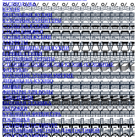
РАСПРОДАЖА
КУХНЯ
МОДУЛЬНЫЕ КУХНИ
КУХОННЫЕ ГАРНИТУРЫ
СТОЛЫ НА КУХНЮ
СТОЛЫ КНИЖКИ
СТУЛЬЯ ДЛЯ КУХНИ
ТАБУРЕТЫ
СТОЛЕШНИЦЫ ДЛЯ КУХНИ
БАРНЫЕ СТУЛЬЯ
ОБЕДЕННЫЕ ГРУППЫ
СТЕНОВЫЕ ПАНЕЛИ ДЛЯ КУХНИ (КУХОННЫЕ
ФАРТУКИ)
КУХОННЫЕ УГОЛКИ МЯГКИЕ
ДИВАНЫ НА КУХНЮ
МОЙКИ
ФИЛЬТРЫ ДЛЯ ВОДЫ
СМЕСИТЕЛИ
БЫТОВАЯ ТЕХНИКА
ВЫТЯЖКИ
КУХОННАЯ ФУРНИТУРА
ГОСТИНАЯ
СТЕНКИ В ГОСТИНУЮ
МОДУЛЬНЫЕ СИСТЕМЫ ДЛЯ ГОСТИНОЙ
ЭЛЕКТРОКАМИНЫ