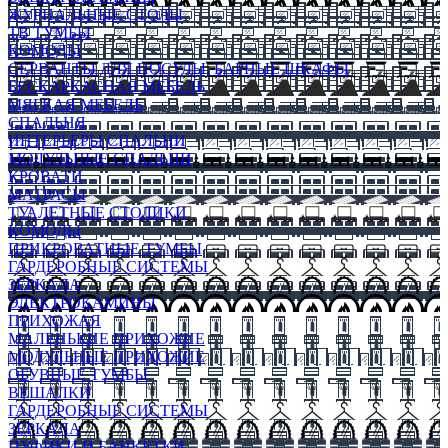
ЖУРНАЛЬНЫЕ СТОЛЫ
ТВ ТУМБЫ
КОМОДЫ
СЕРВАНТЫ ДЛЯ ПОСУДЫ, БАРНЫЕ ШКАФЫ
БЕСКАРКАСНАЯ МЕБЕЛЬ
МЯГКАЯ МЕБЕЛЬ
СПАЛЬНЯ
ИНТЕРЬЕРЫ СПАЛЬНИ
МОДУЛЬНЫЕ СПАЛЬНИ
КРОВАТИ
МАТРАСЫ
ТУАЛЕТНЫЕ СТОЛИКИ
КОМОДЫ
ПРИКРОВАТНЫЕ ТУМБЫ
ГАРДЕРОБНЫЕ СИСТЕМЫ
ЗЕРКАЛА
ЭЛЕКТРОКАМИНЫ
ПРИХОЖАЯ
МАЛЕНЬКИЕ ПРИХОЖИЕ
МОДУЛЬНЫЕ ПРИХОЖИЕ
ОБУВНЫЕ ТУМБЫ
ВЕШАЛКИ
ГАРДЕРОБНЫЕ СИСТЕМЫ
ЗЕРКАЛА
ПУФИКИ И БАНКЕТКИ