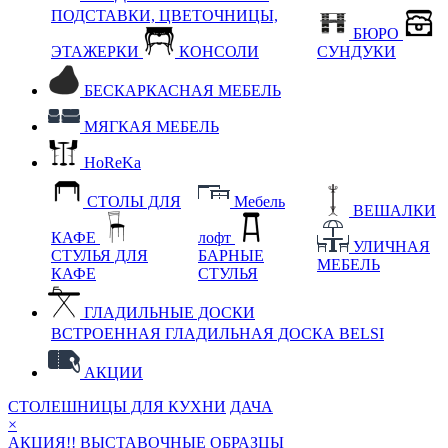
ПОДСТАВКИ, ЦВЕТОЧНИЦЫ,
БЮРО
ЭТАЖЕРКИ
КОНСОЛИ
СУНДУКИ
БЕСКАРКАСНАЯ МЕБЕЛЬ
МЯГКАЯ МЕБЕЛЬ
HoReKa
СТОЛЫ ДЛЯ
Мебель
ВЕШАЛКИ
КАФЕ
лофт
УЛИЧНАЯ
СТУЛЬЯ ДЛЯ
БАРНЫЕ
МЕБЕЛЬ
КАФЕ
СТУЛЬЯ
ГЛАДИЛЬНЫЕ ДОСКИ
ВСТРОЕННАЯ ГЛАДИЛЬНАЯ ДОСКА BELSI
АКЦИИ
СТОЛЕШНИЦЫ ДЛЯ КУХНИ
ДАЧА
×
АКЦИЯ!! ВЫСТАВОЧНЫЕ ОБРАЗЦЫ