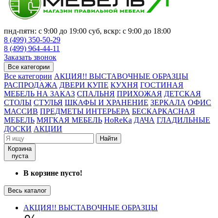
пнд-пятн: с 9:00 до 19:00 суб, вскр: с 9:00 до 18:00
8 (499) 350-50-29
8 (499) 964-44-11
Заказать звонок
Все категории
Все категории
АКЦИЯ!! ВЫСТАВОЧНЫЕ ОБРАЗЦЫ
РАСПРОДАЖА
ДВЕРИ КУПЕ
КУХНЯ
ГОСТИНАЯ
МЕБЕЛЬ НА ЗАКАЗ
СПАЛЬНЯ
ПРИХОЖАЯ
ДЕТСКАЯ
СТОЛЫ
СТУЛЬЯ
ШКАФЫ И ХРАНЕНИЕ
ЗЕРКАЛА
ОФИС
МАССИВ
ПРЕДМЕТЫ ИНТЕРЬЕРА
БЕСКАРКАСНАЯ
МЕБЕЛЬ
МЯГКАЯ МЕБЕЛЬ
HoReKa
ДАЧА
ГЛАДИЛЬНЫЕ
ДОСКИ
АКЦИИ
Найти
Корзина
пуста
В корзине пусто!
Весь каталог
АКЦИЯ!! ВЫСТАВОЧНЫЕ ОБРАЗЦЫ