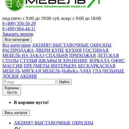
пнд-пятн: с 9:00 до 19:00 суб, вскр: с 9:00 до 18:00
8 (499) 350-50-29
8 (499) 964-44-11
Заказать звонок
Все категории
Все категории
АКЦИЯ!! ВЫСТАВОЧНЫЕ ОБРАЗЦЫ
РАСПРОДАЖА
ДВЕРИ КУПЕ
КУХНЯ
ГОСТИНАЯ
МЕБЕЛЬ НА ЗАКАЗ
СПАЛЬНЯ
ПРИХОЖАЯ
ДЕТСКАЯ
СТОЛЫ
СТУЛЬЯ
ШКАФЫ И ХРАНЕНИЕ
ЗЕРКАЛА
ОФИС
МАССИВ
ПРЕДМЕТЫ ИНТЕРЬЕРА
БЕСКАРКАСНАЯ
МЕБЕЛЬ
МЯГКАЯ МЕБЕЛЬ
HoReKa
ДАЧА
ГЛАДИЛЬНЫЕ
ДОСКИ
АКЦИИ
Найти
Корзина
пуста
В корзине пусто!
Весь каталог
АКЦИЯ!! ВЫСТАВОЧНЫЕ ОБРАЗЦЫ