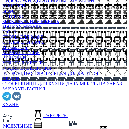
ПОДСТАВКИ, ЦВЕТОЧНИЦЫ, ЭТАЖЕРКИ
КОНСОЛИ
БЮРО
СУНДУКИ
БЕСКАРКАСНАЯ МЕБЕЛЬ
МЯГКАЯ МЕБЕЛЬ
HoReKa
СТОЛЫ ДЛЯ КАФЕ
СТУЛЬЯ ДЛЯ КАФЕ
Мебель лофт
БАРНЫЕ СТУЛЬЯ
ВЕШАЛКИ
УЛИЧНАЯ МЕБЕЛЬ
ГЛАДИЛЬНЫЕ ДОСКИ
ВСТРОЕННАЯ ГЛАДИЛЬНАЯ ДОСКА BELSI
АКЦИИ
СТОЛЕШНИЦЫ ДЛЯ КУХНИ
ДАЧА
МЕБЕЛЬ НА ЗАКАЗ
ЗАКАЗАТЬ РАСПИЛ
КУХНЯ
ТАБУРЕТЫ
МОДУЛЬНЫЕ