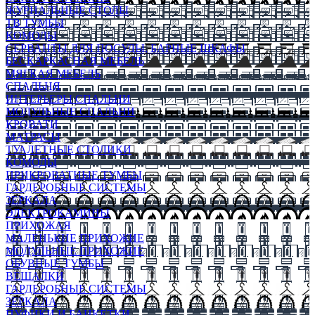
ЖУРНАЛЬНЫЕ СТОЛЫ
ТВ ТУМБЫ
КОМОДЫ
СЕРВАНТЫ ДЛЯ ПОСУДЫ, БАРНЫЕ ШКАФЫ
БЕСКАРКАСНАЯ МЕБЕЛЬ
МЯГКАЯ МЕБЕЛЬ
СПАЛЬНЯ
ИНТЕРЬЕРЫ СПАЛЬНИ
МОДУЛЬНЫЕ СПАЛЬНИ
КРОВАТИ
МАТРАСЫ
ТУАЛЕТНЫЕ СТОЛИКИ
КОМОДЫ
ПРИКРОВАТНЫЕ ТУМБЫ
ГАРДЕРОБНЫЕ СИСТЕМЫ
ЗЕРКАЛА
ЭЛЕКТРОКАМИНЫ
ПРИХОЖАЯ
МАЛЕНЬКИЕ ПРИХОЖИЕ
МОДУЛЬНЫЕ ПРИХОЖИЕ
ОБУВНЫЕ ТУМБЫ
ВЕШАЛКИ
ГАРДЕРОБНЫЕ СИСТЕМЫ
ЗЕРКАЛА
ПУФИКИ И БАНКЕТКИ