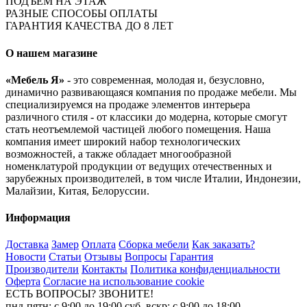
ПОДЪЁМ НА ЭТАЖ
РАЗНЫЕ СПОСОБЫ ОПЛАТЫ
ГАРАНТИЯ КАЧЕСТВА ДО 8 ЛЕТ
О нашем магазине
«Мебель Я»
- это современная, молодая и, безусловно,
динамично развивающаяся компания по продаже мебели. Мы
специализируемся на продаже элементов интерьера
различного стиля - от классики до модерна, которые смогут
стать неотъемлемой частицей любого помещения. Наша
компания имеет широкий набор технологических
возможностей, а также обладает многообразной
номенклатурой продукции от ведущих отечественных и
зарубежных производителей, в том числе Италии, Индонезии,
Малайзии, Китая, Белоруссии.
Информация
Доставка
Замер
Оплата
Сборка мебели
Как заказать?
Новости
Статьи
Отзывы
Вопросы
Гарантия
Производители
Контакты
Политика конфиденциальности
Оферта
Согласие на использование cookie
ЕСТЬ ВОПРОСЫ? ЗВОНИТЕ!
пнд-пятн: с 9:00 до 19:00 суб, вскр: с 9:00 до 18:00