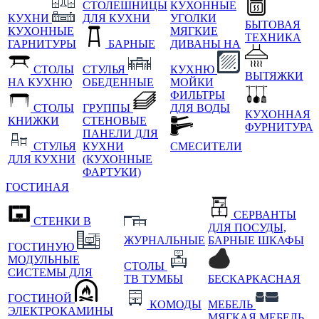
СТОЛЕШНИЦЫ
КУХОННЫЕ
КУХНИ
ДЛЯ КУХНИ
УГОЛКИ
БЫТОВАЯ
КУХОННЫЕ
МЯГКИЕ
ТЕХНИКА
ГАРНИТУРЫ
БАРНЫЕ
ДИВАНЫ НА
СТОЛЫ
СТУЛЬЯ
КУХНЮ
ВЫТЯЖКИ
НА КУХНЮ
ОБЕДЕННЫЕ
МОЙКИ
ФИЛЬТРЫ
СТОЛЫ
ГРУППЫ
ДЛЯ ВОДЫ
КУХОННАЯ
КНИЖКИ
СТЕНОВЫЕ
ФУРНИТУРА
ПАНЕЛИ ДЛЯ
СТУЛЬЯ
КУХНИ
СМЕСИТЕЛИ
ДЛЯ КУХНИ
(КУХОННЫЕ
ФАРТУКИ)
ГОСТИНАЯ
СЕРВАНТЫ
СТЕНКИ В
ДЛЯ ПОСУДЫ,
ЖУРНАЛЬНЫЕ
БАРНЫЕ ШКАФЫ
ГОСТИНУЮ
МОДУЛЬНЫЕ
СТОЛЫ
СИСТЕМЫ ДЛЯ
ТВ ТУМБЫ
БЕСКАРКАСНАЯ
ГОСТИНОЙ
КОМОДЫ
МЕБЕЛЬ
ЭЛЕКТРОКАМИНЫ
МЯГКАЯ МЕБЕЛЬ