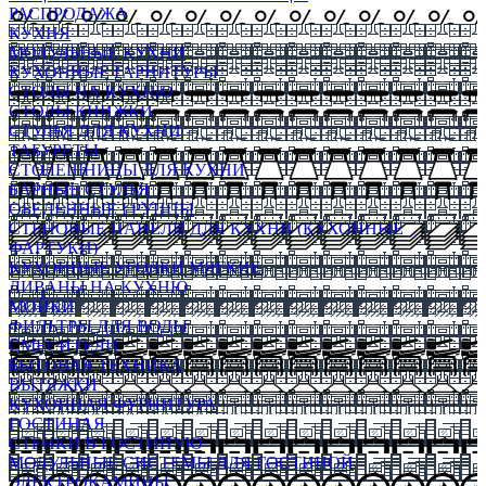
РАСПРОДАЖА
КУХНЯ
МОДУЛЬНЫЕ КУХНИ
КУХОННЫЕ ГАРНИТУРЫ
СТОЛЫ НА КУХНЮ
СТОЛЫ КНИЖКИ
СТУЛЬЯ ДЛЯ КУХНИ
ТАБУРЕТЫ
СТОЛЕШНИЦЫ ДЛЯ КУХНИ
БАРНЫЕ СТУЛЬЯ
ОБЕДЕННЫЕ ГРУППЫ
СТЕНОВЫЕ ПАНЕЛИ ДЛЯ КУХНИ (КУХОННЫЕ
ФАРТУКИ)
КУХОННЫЕ УГОЛКИ МЯГКИЕ
ДИВАНЫ НА КУХНЮ
МОЙКИ
ФИЛЬТРЫ ДЛЯ ВОДЫ
СМЕСИТЕЛИ
БЫТОВАЯ ТЕХНИКА
ВЫТЯЖКИ
КУХОННАЯ ФУРНИТУРА
ГОСТИНАЯ
СТЕНКИ В ГОСТИНУЮ
МОДУЛЬНЫЕ СИСТЕМЫ ДЛЯ ГОСТИНОЙ
ЭЛЕКТРОКАМИНЫ