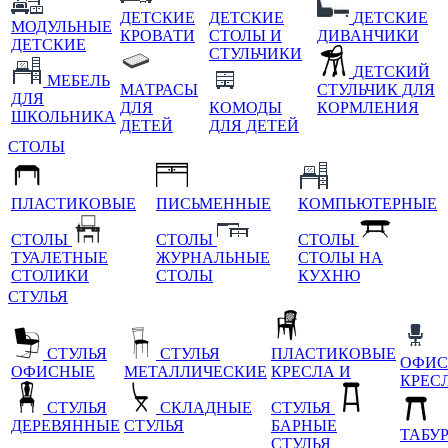
ДЕТСКИЕ
ДЕТСКИЕ
ДЕТСКИЕ
МОДУЛЬНЫЕ
КРОВАТИ
СТОЛЫ И
ДИВАНЧИКИ
ДЕТСКИЕ
СТУЛЬЧИКИ
ДЕТСКИЙ
МЕБЕЛЬ
МАТРАСЫ
СТУЛЬЧИК ДЛЯ
ДЛЯ
ДЛЯ
КОМОДЫ
КОРМЛЕНИЯ
ШКОЛЬНИКА
ДЕТЕЙ
ДЛЯ ДЕТЕЙ
СТОЛЫ
ПЛАСТИКОВЫЕ
ПИСЬМЕННЫЕ
КОМПЬЮТЕРНЫЕ
СТОЛЫ
СТОЛЫ
СТОЛЫ
ТУАЛЕТНЫЕ
ЖУРНАЛЬНЫЕ
СТОЛЫ НА
СТОЛИКИ
СТОЛЫ
КУХНЮ
СТУЛЬЯ
СТУЛЬЯ
СТУЛЬЯ
ПЛАСТИКОВЫЕ
ОФИС
ОФИСНЫЕ
МЕТАЛЛИЧЕСКИЕ
КРЕСЛА И
КРЕС
СТУЛЬЯ
СКЛАДНЫЕ
СТУЛЬЯ
ДЕРЕВЯННЫЕ
СТУЛЬЯ
БАРНЫЕ
ТАБУ
СТУЛЬЯ