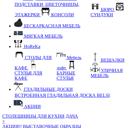
ПОДСТАВКИ, ЦВЕТОЧНИЦЫ,
БЮРО
ЭТАЖЕРКИ
КОНСОЛИ
СУНДУКИ
БЕСКАРКАСНАЯ МЕБЕЛЬ
МЯГКАЯ МЕБЕЛЬ
HoReKa
СТОЛЫ ДЛЯ
Мебель
ВЕШАЛКИ
КАФЕ
лофт
УЛИЧНАЯ
СТУЛЬЯ ДЛЯ
БАРНЫЕ
МЕБЕЛЬ
КАФЕ
СТУЛЬЯ
ГЛАДИЛЬНЫЕ ДОСКИ
ВСТРОЕННАЯ ГЛАДИЛЬНАЯ ДОСКА BELSI
АКЦИИ
СТОЛЕШНИЦЫ ДЛЯ КУХНИ
ДАЧА
×
АКЦИЯ!! ВЫСТАВОЧНЫЕ ОБРАЗЦЫ