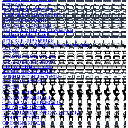
ДЕТСКАЯ
МОДУЛЬНЫЕ ДЕТСКИЕ
МЕБЕЛЬ ДЛЯ ШКОЛЬНИКА
ДЕТСКИЕ КРОВАТИ
МАТРАСЫ ДЛЯ ДЕТЕЙ
ДЕТСКИЕ СТОЛЫ И СТУЛЬЧИКИ
КОМОДЫ ДЛЯ ДЕТЕЙ
ДЕТСКИЕ ДИВАНЧИКИ
ДЕТСКИЙ СТУЛЬЧИК ДЛЯ КОРМЛЕНИЯ
СТОЛЫ
ПЛАСТИКОВЫЕ СТОЛЫ
ТУАЛЕТНЫЕ СТОЛИКИ
ПИСЬМЕННЫЕ СТОЛЫ
ЖУРНАЛЬНЫЕ СТОЛЫ
КОМПЬЮТЕРНЫЕ СТОЛЫ
СТОЛЫ НА КУХНЮ
СТУЛЬЯ
СТУЛЬЯ ОФИСНЫЕ
СТУЛЬЯ ДЕРЕВЯННЫЕ
СТУЛЬЯ МЕТАЛЛИЧЕСКИЕ
СКЛАДНЫЕ СТУЛЬЯ
ПЛАСТИКОВЫЕ КРЕСЛА И СТУЛЬЯ
БАРНЫЕ СТУЛЬЯ
ОФИСНЫЕ КРЕСЛА