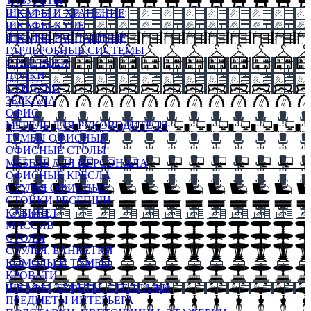
ТАБУРЕТЫ
ШКАФЫ И ХРАНЕНИЕ
ШКАФЫ-КУПЕ
ШКАФЫ-РАСПАШНЫЕ
ГАРДЕРОБНЫЕ СИСТЕМЫ
СТЕЛЛАЖИ
ПОЛКИ
СУНДУКИ
ЗЕРКАЛА
ОФИС
МЕБЕЛЬ ДЛЯ РУКОВОДИТЕЛЯ
ТУМБЫ ОФИСНЫЕ
ОФИСНЫЕ СТОЛЫ
МЕБЕЛЬ ДЛЯ ПЕРСОНАЛА
ОФИСНЫЕ КРЕСЛА
СТУЛЬЯ ОФИСНЫЕ
СТОЙКИ РЕСЕПШН
КАБИНЕТ
МАССИВ
СТОЛЫ
СТУЛЬЯ, БАНКЕТКИ
КОМОДЫ И ТУМБЫ
КРОВАТИ
ШКАФЫ, БУФЕТЫ, СТЕЛЛАЖИ
ПРЕДМЕТЫ ИНТЕРЬЕРА