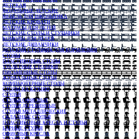
ДЕТСКАЯ
МОДУЛЬНЫЕ ДЕТСКИЕ
МЕБЕЛЬ ДЛЯ ШКОЛЬНИКА
ДЕТСКИЕ КРОВАТИ
МАТРАСЫ ДЛЯ ДЕТЕЙ
ДЕТСКИЕ СТОЛЫ И СТУЛЬЧИКИ
КОМОДЫ ДЛЯ ДЕТЕЙ
ДЕТСКИЕ ДИВАНЧИКИ
ДЕТСКИЙ СТУЛЬЧИК ДЛЯ КОРМЛЕНИЯ
СТОЛЫ
ПЛАСТИКОВЫЕ СТОЛЫ
ТУАЛЕТНЫЕ СТОЛИКИ
ПИСЬМЕННЫЕ СТОЛЫ
ЖУРНАЛЬНЫЕ СТОЛЫ
КОМПЬЮТЕРНЫЕ СТОЛЫ
СТОЛЫ НА КУХНЮ
СТУЛЬЯ
СТУЛЬЯ ОФИСНЫЕ
СТУЛЬЯ ДЕРЕВЯННЫЕ
СТУЛЬЯ МЕТАЛЛИЧЕСКИЕ
СКЛАДНЫЕ СТУЛЬЯ
ПЛАСТИКОВЫЕ КРЕСЛА И СТУЛЬЯ
БАРНЫЕ СТУЛЬЯ
ОФИСНЫЕ КРЕСЛА