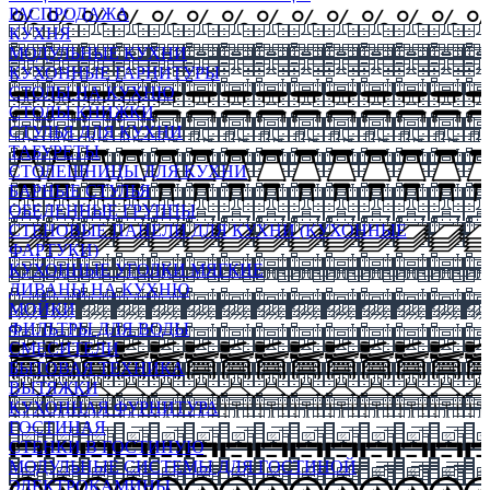
РАСПРОДАЖА
КУХНЯ
МОДУЛЬНЫЕ КУХНИ
КУХОННЫЕ ГАРНИТУРЫ
СТОЛЫ НА КУХНЮ
СТОЛЫ КНИЖКИ
СТУЛЬЯ ДЛЯ КУХНИ
ТАБУРЕТЫ
СТОЛЕШНИЦЫ ДЛЯ КУХНИ
БАРНЫЕ СТУЛЬЯ
ОБЕДЕННЫЕ ГРУППЫ
СТЕНОВЫЕ ПАНЕЛИ ДЛЯ КУХНИ (КУХОННЫЕ
ФАРТУКИ)
КУХОННЫЕ УГОЛКИ МЯГКИЕ
ДИВАНЫ НА КУХНЮ
МОЙКИ
ФИЛЬТРЫ ДЛЯ ВОДЫ
СМЕСИТЕЛИ
БЫТОВАЯ ТЕХНИКА
ВЫТЯЖКИ
КУХОННАЯ ФУРНИТУРА
ГОСТИНАЯ
СТЕНКИ В ГОСТИНУЮ
МОДУЛЬНЫЕ СИСТЕМЫ ДЛЯ ГОСТИНОЙ
ЭЛЕКТРОКАМИНЫ