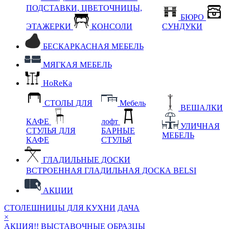
ПОДСТАВКИ, ЦВЕТОЧНИЦЫ,
БЮРО
ЭТАЖЕРКИ
КОНСОЛИ
СУНДУКИ
БЕСКАРКАСНАЯ МЕБЕЛЬ
МЯГКАЯ МЕБЕЛЬ
HoReKa
СТОЛЫ ДЛЯ
Мебель
ВЕШАЛКИ
КАФЕ
лофт
УЛИЧНАЯ
СТУЛЬЯ ДЛЯ
БАРНЫЕ
МЕБЕЛЬ
КАФЕ
СТУЛЬЯ
ГЛАДИЛЬНЫЕ ДОСКИ
ВСТРОЕННАЯ ГЛАДИЛЬНАЯ ДОСКА BELSI
АКЦИИ
СТОЛЕШНИЦЫ ДЛЯ КУХНИ
ДАЧА
×
АКЦИЯ!! ВЫСТАВОЧНЫЕ ОБРАЗЦЫ