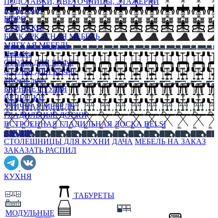
ПОДСТАВКИ, ЦВЕТОЧНИЦЫ, ЭТАЖЕРКИ
КОНСОЛИ
БЮРО
СУНДУКИ
БЕСКАРКАСНАЯ МЕБЕЛЬ
МЯГКАЯ МЕБЕЛЬ
HoReKa
СТОЛЫ ДЛЯ КАФЕ
СТУЛЬЯ ДЛЯ КАФЕ
Мебель лофт
БАРНЫЕ СТУЛЬЯ
ВЕШАЛКИ
УЛИЧНАЯ МЕБЕЛЬ
ГЛАДИЛЬНЫЕ ДОСКИ
ВСТРОЕННАЯ ГЛАДИЛЬНАЯ ДОСКА BELSI
АКЦИИ
СТОЛЕШНИЦЫ ДЛЯ КУХНИ
ДАЧА
МЕБЕЛЬ НА ЗАКАЗ
ЗАКАЗАТЬ РАСПИЛ
КУХНЯ
ТАБУРЕТЫ
МОДУЛЬНЫЕ