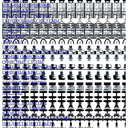
ТАБУРЕТЫ
ШКАФЫ И ХРАНЕНИЕ
ШКАФЫ-КУПЕ
ШКАФЫ-РАСПАШНЫЕ
ГАРДЕРОБНЫЕ СИСТЕМЫ
СТЕЛЛАЖИ
ПОЛКИ
СУНДУКИ
ЗЕРКАЛА
ОФИС
МЕБЕЛЬ ДЛЯ РУКОВОДИТЕЛЯ
ТУМБЫ ОФИСНЫЕ
ОФИСНЫЕ СТОЛЫ
МЕБЕЛЬ ДЛЯ ПЕРСОНАЛА
ОФИСНЫЕ КРЕСЛА
СТУЛЬЯ ОФИСНЫЕ
СТОЙКИ РЕСЕПШН
КАБИНЕТ
МАССИВ
СТОЛЫ
СТУЛЬЯ, БАНКЕТКИ
КОМОДЫ И ТУМБЫ
КРОВАТИ
ШКАФЫ, БУФЕТЫ, СТЕЛЛАЖИ
ПРЕДМЕТЫ ИНТЕРЬЕРА