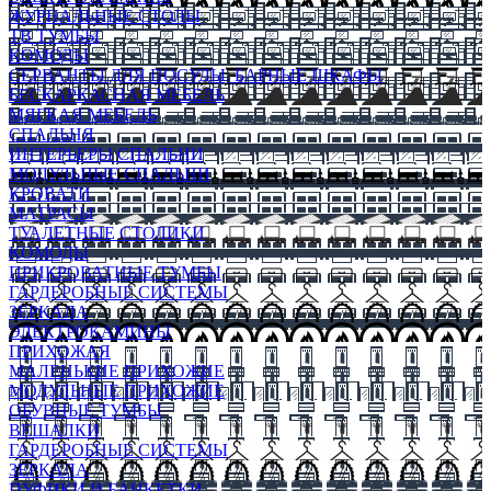
ЖУРНАЛЬНЫЕ СТОЛЫ
ТВ ТУМБЫ
КОМОДЫ
СЕРВАНТЫ ДЛЯ ПОСУДЫ, БАРНЫЕ ШКАФЫ
БЕСКАРКАСНАЯ МЕБЕЛЬ
МЯГКАЯ МЕБЕЛЬ
СПАЛЬНЯ
ИНТЕРЬЕРЫ СПАЛЬНИ
МОДУЛЬНЫЕ СПАЛЬНИ
КРОВАТИ
МАТРАСЫ
ТУАЛЕТНЫЕ СТОЛИКИ
КОМОДЫ
ПРИКРОВАТНЫЕ ТУМБЫ
ГАРДЕРОБНЫЕ СИСТЕМЫ
ЗЕРКАЛА
ЭЛЕКТРОКАМИНЫ
ПРИХОЖАЯ
МАЛЕНЬКИЕ ПРИХОЖИЕ
МОДУЛЬНЫЕ ПРИХОЖИЕ
ОБУВНЫЕ ТУМБЫ
ВЕШАЛКИ
ГАРДЕРОБНЫЕ СИСТЕМЫ
ЗЕРКАЛА
ПУФИКИ И БАНКЕТКИ