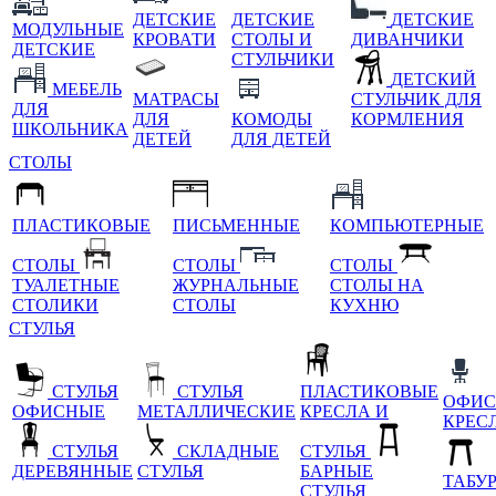
ДЕТСКИЕ
ДЕТСКИЕ
ДЕТСКИЕ
МОДУЛЬНЫЕ
КРОВАТИ
СТОЛЫ И
ДИВАНЧИКИ
ДЕТСКИЕ
СТУЛЬЧИКИ
ДЕТСКИЙ
МЕБЕЛЬ
МАТРАСЫ
СТУЛЬЧИК ДЛЯ
ДЛЯ
ДЛЯ
КОМОДЫ
КОРМЛЕНИЯ
ШКОЛЬНИКА
ДЕТЕЙ
ДЛЯ ДЕТЕЙ
СТОЛЫ
ПЛАСТИКОВЫЕ
ПИСЬМЕННЫЕ
КОМПЬЮТЕРНЫЕ
СТОЛЫ
СТОЛЫ
СТОЛЫ
ТУАЛЕТНЫЕ
ЖУРНАЛЬНЫЕ
СТОЛЫ НА
СТОЛИКИ
СТОЛЫ
КУХНЮ
СТУЛЬЯ
СТУЛЬЯ
СТУЛЬЯ
ПЛАСТИКОВЫЕ
ОФИС
ОФИСНЫЕ
МЕТАЛЛИЧЕСКИЕ
КРЕСЛА И
КРЕС
СТУЛЬЯ
СКЛАДНЫЕ
СТУЛЬЯ
ДЕРЕВЯННЫЕ
СТУЛЬЯ
БАРНЫЕ
ТАБУ
СТУЛЬЯ