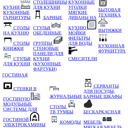
СТОЛЕШНИЦЫ
КУХОННЫЕ
КУХНИ
ДЛЯ КУХНИ
УГОЛКИ
БЫТОВАЯ
КУХОННЫЕ
МЯГКИЕ
ТЕХНИКА
ГАРНИТУРЫ
БАРНЫЕ
ДИВАНЫ НА
СТОЛЫ
СТУЛЬЯ
КУХНЮ
ВЫТЯЖКИ
НА КУХНЮ
ОБЕДЕННЫЕ
МОЙКИ
ФИЛЬТРЫ
СТОЛЫ
ГРУППЫ
ДЛЯ ВОДЫ
КУХОННАЯ
КНИЖКИ
СТЕНОВЫЕ
ФУРНИТУРА
ПАНЕЛИ ДЛЯ
СТУЛЬЯ
КУХНИ
СМЕСИТЕЛИ
ДЛЯ КУХНИ
(КУХОННЫЕ
ФАРТУКИ)
ГОСТИНАЯ
СЕРВАНТЫ
СТЕНКИ В
ДЛЯ ПОСУДЫ,
ЖУРНАЛЬНЫЕ
БАРНЫЕ ШКАФЫ
ГОСТИНУЮ
МОДУЛЬНЫЕ
СТОЛЫ
СИСТЕМЫ ДЛЯ
ТВ ТУМБЫ
БЕСКАРКАСНАЯ
ГОСТИНОЙ
КОМОДЫ
МЕБЕЛЬ
ЭЛЕКТРОКАМИНЫ
МЯГКАЯ МЕБЕЛЬ