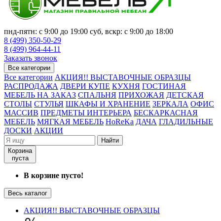
пнд-пятн: с 9:00 до 19:00 суб, вскр: с 9:00 до 18:00
8 (499) 350-50-29
8 (499) 964-44-11
Заказать звонок
Все категории
Все категории
АКЦИЯ!! ВЫСТАВОЧНЫЕ ОБРАЗЦЫ
РАСПРОДАЖА
ДВЕРИ КУПЕ
КУХНЯ
ГОСТИНАЯ
МЕБЕЛЬ НА ЗАКАЗ
СПАЛЬНЯ
ПРИХОЖАЯ
ДЕТСКАЯ
СТОЛЫ
СТУЛЬЯ
ШКАФЫ И ХРАНЕНИЕ
ЗЕРКАЛА
ОФИС
МАССИВ
ПРЕДМЕТЫ ИНТЕРЬЕРА
БЕСКАРКАСНАЯ
МЕБЕЛЬ
МЯГКАЯ МЕБЕЛЬ
HoReKa
ДАЧА
ГЛАДИЛЬНЫЕ
ДОСКИ
АКЦИИ
Найти
Корзина
пуста
В корзине пусто!
Весь каталог
АКЦИЯ!! ВЫСТАВОЧНЫЕ ОБРАЗЦЫ