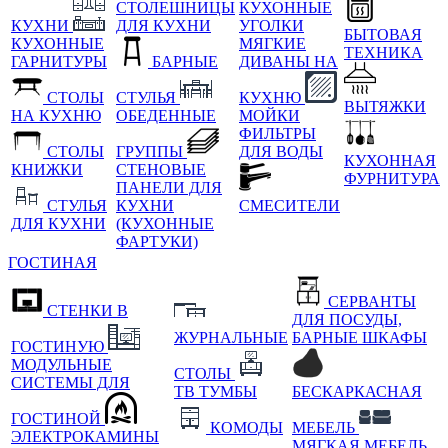
СТОЛЕШНИЦЫ
КУХОННЫЕ
КУХНИ
ДЛЯ КУХНИ
УГОЛКИ
БЫТОВАЯ
КУХОННЫЕ
МЯГКИЕ
ТЕХНИКА
ГАРНИТУРЫ
БАРНЫЕ
ДИВАНЫ НА
СТОЛЫ
СТУЛЬЯ
КУХНЮ
ВЫТЯЖКИ
НА КУХНЮ
ОБЕДЕННЫЕ
МОЙКИ
ФИЛЬТРЫ
СТОЛЫ
ГРУППЫ
ДЛЯ ВОДЫ
КУХОННАЯ
КНИЖКИ
СТЕНОВЫЕ
ФУРНИТУРА
ПАНЕЛИ ДЛЯ
СТУЛЬЯ
КУХНИ
СМЕСИТЕЛИ
ДЛЯ КУХНИ
(КУХОННЫЕ
ФАРТУКИ)
ГОСТИНАЯ
СЕРВАНТЫ
СТЕНКИ В
ДЛЯ ПОСУДЫ,
ЖУРНАЛЬНЫЕ
БАРНЫЕ ШКАФЫ
ГОСТИНУЮ
МОДУЛЬНЫЕ
СТОЛЫ
СИСТЕМЫ ДЛЯ
ТВ ТУМБЫ
БЕСКАРКАСНАЯ
ГОСТИНОЙ
КОМОДЫ
МЕБЕЛЬ
ЭЛЕКТРОКАМИНЫ
МЯГКАЯ МЕБЕЛЬ