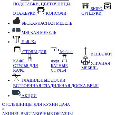
ПОДСТАВКИ, ЦВЕТОЧНИЦЫ,
БЮРО
ЭТАЖЕРКИ
КОНСОЛИ
СУНДУКИ
БЕСКАРКАСНАЯ МЕБЕЛЬ
МЯГКАЯ МЕБЕЛЬ
HoReKa
СТОЛЫ ДЛЯ
Мебель
ВЕШАЛКИ
КАФЕ
лофт
УЛИЧНАЯ
СТУЛЬЯ ДЛЯ
БАРНЫЕ
МЕБЕЛЬ
КАФЕ
СТУЛЬЯ
ГЛАДИЛЬНЫЕ ДОСКИ
ВСТРОЕННАЯ ГЛАДИЛЬНАЯ ДОСКА BELSI
АКЦИИ
СТОЛЕШНИЦЫ ДЛЯ КУХНИ
ДАЧА
×
АКЦИЯ!! ВЫСТАВОЧНЫЕ ОБРАЗЦЫ