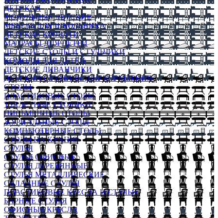
ДЕТСКАЯ
МОДУЛЬНЫЕ ДЕТСКИЕ
МЕБЕЛЬ ДЛЯ ШКОЛЬНИКА
ДЕТСКИЕ КРОВАТИ
МАТРАСЫ ДЛЯ ДЕТЕЙ
ДЕТСКИЕ СТОЛЫ И СТУЛЬЧИКИ
КОМОДЫ ДЛЯ ДЕТЕЙ
ДЕТСКИЕ ДИВАНЧИКИ
ДЕТСКИЙ СТУЛЬЧИК ДЛЯ КОРМЛЕНИЯ
СТОЛЫ
ПЛАСТИКОВЫЕ СТОЛЫ
ТУАЛЕТНЫЕ СТОЛИКИ
ПИСЬМЕННЫЕ СТОЛЫ
ЖУРНАЛЬНЫЕ СТОЛЫ
КОМПЬЮТЕРНЫЕ СТОЛЫ
СТОЛЫ НА КУХНЮ
СТУЛЬЯ
СТУЛЬЯ ОФИСНЫЕ
СТУЛЬЯ ДЕРЕВЯННЫЕ
СТУЛЬЯ МЕТАЛЛИЧЕСКИЕ
СКЛАДНЫЕ СТУЛЬЯ
ПЛАСТИКОВЫЕ КРЕСЛА И СТУЛЬЯ
БАРНЫЕ СТУЛЬЯ
ОФИСНЫЕ КРЕСЛА