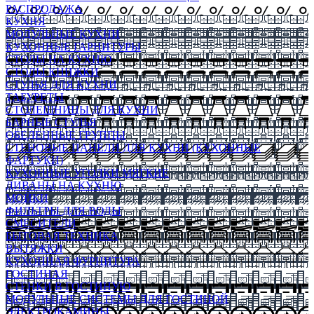
РАСПРОДАЖА
КУХНЯ
МОДУЛЬНЫЕ КУХНИ
КУХОННЫЕ ГАРНИТУРЫ
СТОЛЫ НА КУХНЮ
СТОЛЫ КНИЖКИ
СТУЛЬЯ ДЛЯ КУХНИ
ТАБУРЕТЫ
СТОЛЕШНИЦЫ ДЛЯ КУХНИ
БАРНЫЕ СТУЛЬЯ
ОБЕДЕННЫЕ ГРУППЫ
СТЕНОВЫЕ ПАНЕЛИ ДЛЯ КУХНИ (КУХОННЫЕ
ФАРТУКИ)
КУХОННЫЕ УГОЛКИ МЯГКИЕ
ДИВАНЫ НА КУХНЮ
МОЙКИ
ФИЛЬТРЫ ДЛЯ ВОДЫ
СМЕСИТЕЛИ
БЫТОВАЯ ТЕХНИКА
ВЫТЯЖКИ
КУХОННАЯ ФУРНИТУРА
ГОСТИНАЯ
СТЕНКИ В ГОСТИНУЮ
МОДУЛЬНЫЕ СИСТЕМЫ ДЛЯ ГОСТИНОЙ
ЭЛЕКТРОКАМИНЫ