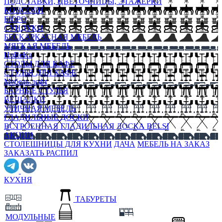
ПОДСТАВКИ, ЦВЕТОЧНИЦЫ, ЭТАЖЕРКИ
КОНСОЛИ
БЮРО
СУНДУКИ
БЕСКАРКАСНАЯ МЕБЕЛЬ
МЯГКАЯ МЕБЕЛЬ
HoReKa
СТОЛЫ ДЛЯ КАФЕ
СТУЛЬЯ ДЛЯ КАФЕ
Мебель лофт
БАРНЫЕ СТУЛЬЯ
ВЕШАЛКИ
УЛИЧНАЯ МЕБЕЛЬ
ГЛАДИЛЬНЫЕ ДОСКИ
ВСТРОЕННАЯ ГЛАДИЛЬНАЯ ДОСКА BELSI
АКЦИИ
СТОЛЕШНИЦЫ ДЛЯ КУХНИ
ДАЧА
МЕБЕЛЬ НА ЗАКАЗ
ЗАКАЗАТЬ РАСПИЛ
КУХНЯ
ТАБУРЕТЫ
МОДУЛЬНЫЕ