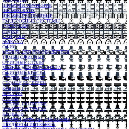
ТАБУРЕТЫ
ШКАФЫ И ХРАНЕНИЕ
ШКАФЫ-КУПЕ
ШКАФЫ-РАСПАШНЫЕ
ГАРДЕРОБНЫЕ СИСТЕМЫ
СТЕЛЛАЖИ
ПОЛКИ
СУНДУКИ
ЗЕРКАЛА
ОФИС
МЕБЕЛЬ ДЛЯ РУКОВОДИТЕЛЯ
ТУМБЫ ОФИСНЫЕ
ОФИСНЫЕ СТОЛЫ
МЕБЕЛЬ ДЛЯ ПЕРСОНАЛА
ОФИСНЫЕ КРЕСЛА
СТУЛЬЯ ОФИСНЫЕ
СТОЙКИ РЕСЕПШН
КАБИНЕТ
МАССИВ
СТОЛЫ
СТУЛЬЯ, БАНКЕТКИ
КОМОДЫ И ТУМБЫ
КРОВАТИ
ШКАФЫ, БУФЕТЫ, СТЕЛЛАЖИ
ПРЕДМЕТЫ ИНТЕРЬЕРА