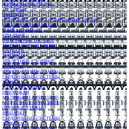
ЖУРНАЛЬНЫЕ СТОЛЫ
ТВ ТУМБЫ
КОМОДЫ
СЕРВАНТЫ ДЛЯ ПОСУДЫ, БАРНЫЕ ШКАФЫ
БЕСКАРКАСНАЯ МЕБЕЛЬ
МЯГКАЯ МЕБЕЛЬ
СПАЛЬНЯ
ИНТЕРЬЕРЫ СПАЛЬНИ
МОДУЛЬНЫЕ СПАЛЬНИ
КРОВАТИ
МАТРАСЫ
ТУАЛЕТНЫЕ СТОЛИКИ
КОМОДЫ
ПРИКРОВАТНЫЕ ТУМБЫ
ГАРДЕРОБНЫЕ СИСТЕМЫ
ЗЕРКАЛА
ЭЛЕКТРОКАМИНЫ
ПРИХОЖАЯ
МАЛЕНЬКИЕ ПРИХОЖИЕ
МОДУЛЬНЫЕ ПРИХОЖИЕ
ОБУВНЫЕ ТУМБЫ
ВЕШАЛКИ
ГАРДЕРОБНЫЕ СИСТЕМЫ
ЗЕРКАЛА
ПУФИКИ И БАНКЕТКИ