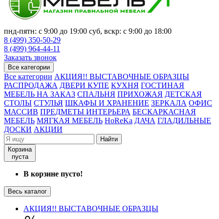
пнд-пятн: с 9:00 до 19:00 суб, вскр: с 9:00 до 18:00
8 (499) 350-50-29
8 (499) 964-44-11
Заказать звонок
Все категории
Все категории
АКЦИЯ!! ВЫСТАВОЧНЫЕ ОБРАЗЦЫ
РАСПРОДАЖА
ДВЕРИ КУПЕ
КУХНЯ
ГОСТИНАЯ
МЕБЕЛЬ НА ЗАКАЗ
СПАЛЬНЯ
ПРИХОЖАЯ
ДЕТСКАЯ
СТОЛЫ
СТУЛЬЯ
ШКАФЫ И ХРАНЕНИЕ
ЗЕРКАЛА
ОФИС
МАССИВ
ПРЕДМЕТЫ ИНТЕРЬЕРА
БЕСКАРКАСНАЯ
МЕБЕЛЬ
МЯГКАЯ МЕБЕЛЬ
HoReKa
ДАЧА
ГЛАДИЛЬНЫЕ
ДОСКИ
АКЦИИ
Найти
Корзина
пуста
В корзине пусто!
Весь каталог
АКЦИЯ!! ВЫСТАВОЧНЫЕ ОБРАЗЦЫ