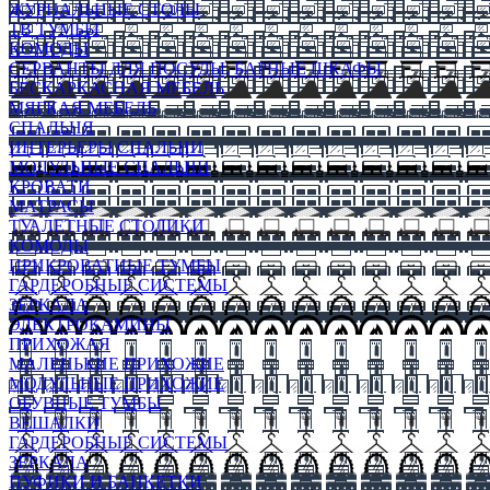
ЖУРНАЛЬНЫЕ СТОЛЫ
ТВ ТУМБЫ
КОМОДЫ
СЕРВАНТЫ ДЛЯ ПОСУДЫ, БАРНЫЕ ШКАФЫ
БЕСКАРКАСНАЯ МЕБЕЛЬ
МЯГКАЯ МЕБЕЛЬ
СПАЛЬНЯ
ИНТЕРЬЕРЫ СПАЛЬНИ
МОДУЛЬНЫЕ СПАЛЬНИ
КРОВАТИ
МАТРАСЫ
ТУАЛЕТНЫЕ СТОЛИКИ
КОМОДЫ
ПРИКРОВАТНЫЕ ТУМБЫ
ГАРДЕРОБНЫЕ СИСТЕМЫ
ЗЕРКАЛА
ЭЛЕКТРОКАМИНЫ
ПРИХОЖАЯ
МАЛЕНЬКИЕ ПРИХОЖИЕ
МОДУЛЬНЫЕ ПРИХОЖИЕ
ОБУВНЫЕ ТУМБЫ
ВЕШАЛКИ
ГАРДЕРОБНЫЕ СИСТЕМЫ
ЗЕРКАЛА
ПУФИКИ И БАНКЕТКИ