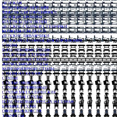
ДЕТСКАЯ
МОДУЛЬНЫЕ ДЕТСКИЕ
МЕБЕЛЬ ДЛЯ ШКОЛЬНИКА
ДЕТСКИЕ КРОВАТИ
МАТРАСЫ ДЛЯ ДЕТЕЙ
ДЕТСКИЕ СТОЛЫ И СТУЛЬЧИКИ
КОМОДЫ ДЛЯ ДЕТЕЙ
ДЕТСКИЕ ДИВАНЧИКИ
ДЕТСКИЙ СТУЛЬЧИК ДЛЯ КОРМЛЕНИЯ
СТОЛЫ
ПЛАСТИКОВЫЕ СТОЛЫ
ТУАЛЕТНЫЕ СТОЛИКИ
ПИСЬМЕННЫЕ СТОЛЫ
ЖУРНАЛЬНЫЕ СТОЛЫ
КОМПЬЮТЕРНЫЕ СТОЛЫ
СТОЛЫ НА КУХНЮ
СТУЛЬЯ
СТУЛЬЯ ОФИСНЫЕ
СТУЛЬЯ ДЕРЕВЯННЫЕ
СТУЛЬЯ МЕТАЛЛИЧЕСКИЕ
СКЛАДНЫЕ СТУЛЬЯ
ПЛАСТИКОВЫЕ КРЕСЛА И СТУЛЬЯ
БАРНЫЕ СТУЛЬЯ
ОФИСНЫЕ КРЕСЛА
ТАБУРЕТЫ