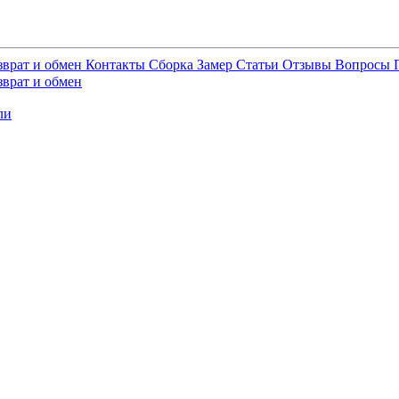
зврат и обмен
Контакты
Сборка
Замер
Статьи
Отзывы
Вопросы
зврат и обмен
ли