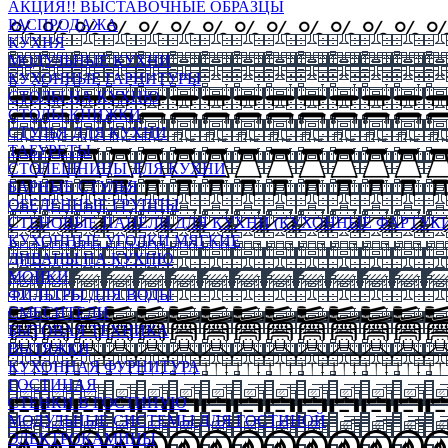
АКЦИЯ!! ВЫСТАВОЧНЫЕ ОБРАЗЦЫ
РАСПРОДАЖА
КУХНЯ
МОДУЛЬНЫЕ КУХНИ
КУХОННЫЕ ГАРНИТУРЫ
СТОЛЫ НА КУХНЮ
СТОЛЫ КНИЖКИ
СТУЛЬЯ ДЛЯ КУХНИ
ТАБУРЕТЫ
СТОЛЕШНИЦЫ ДЛЯ КУХНИ
БАРНЫЕ СТУЛЬЯ
ОБЕДЕННЫЕ ГРУППЫ
СТЕНОВЫЕ ПАНЕЛИ ДЛЯ КУХНИ (КУХОННЫЕ ФАРТУКИ
КУХОННЫЕ УГОЛКИ МЯГКИЕ
ДИВАНЫ НА КУХНЮ
МОЙКИ
ФИЛЬТРЫ ДЛЯ ВОДЫ
СМЕСИТЕЛИ
БЫТОВАЯ ТЕХНИКА
ВЫТЯЖКИ
КУХОННАЯ ФУРНИТУРА
ГОСТИНАЯ
СТЕНКИ В ГОСТИНУЮ
МОДУЛЬНЫЕ СИСТЕМЫ ДЛЯ ГОСТИНОЙ
ЭЛЕКТРОКАМИНЫ