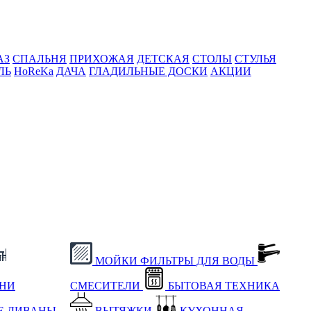
АЗ
СПАЛЬНЯ
ПРИХОЖАЯ
ДЕТСКАЯ
СТОЛЫ
СТУЛЬЯ
ЛЬ
HoReKa
ДАЧА
ГЛАДИЛЬНЫЕ ДОСКИ
АКЦИИ
МОЙКИ
ФИЛЬТРЫ ДЛЯ ВОДЫ
ХНИ
СМЕСИТЕЛИ
БЫТОВАЯ ТЕХНИКА
Е
ДИВАНЫ
ВЫТЯЖКИ
КУХОННАЯ