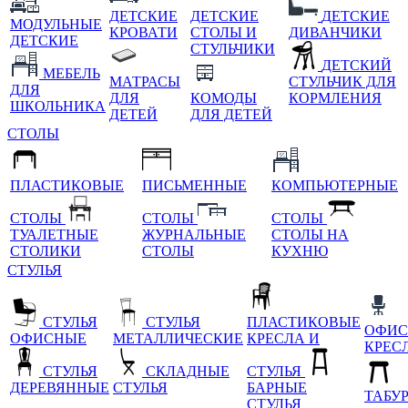
ДЕТСКИЕ
ДЕТСКИЕ
ДЕТСКИЕ
МОДУЛЬНЫЕ
КРОВАТИ
СТОЛЫ И
ДИВАНЧИКИ
ДЕТСКИЕ
СТУЛЬЧИКИ
ДЕТСКИЙ
МЕБЕЛЬ
МАТРАСЫ
СТУЛЬЧИК ДЛЯ
ДЛЯ
ДЛЯ
КОМОДЫ
КОРМЛЕНИЯ
ШКОЛЬНИКА
ДЕТЕЙ
ДЛЯ ДЕТЕЙ
СТОЛЫ
ПЛАСТИКОВЫЕ
ПИСЬМЕННЫЕ
КОМПЬЮТЕРНЫЕ
СТОЛЫ
СТОЛЫ
СТОЛЫ
ТУАЛЕТНЫЕ
ЖУРНАЛЬНЫЕ
СТОЛЫ НА
СТОЛИКИ
СТОЛЫ
КУХНЮ
СТУЛЬЯ
СТУЛЬЯ
СТУЛЬЯ
ПЛАСТИКОВЫЕ
ОФИС
ОФИСНЫЕ
МЕТАЛЛИЧЕСКИЕ
КРЕСЛА И
КРЕС
СТУЛЬЯ
СКЛАДНЫЕ
СТУЛЬЯ
ДЕРЕВЯННЫЕ
СТУЛЬЯ
БАРНЫЕ
ТАБУ
СТУЛЬЯ