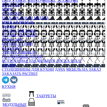
ПОДСТАВКИ, ЦВЕТОЧНИЦЫ, ЭТАЖЕРКИ
КОНСОЛИ
БЮРО
СУНДУКИ
БЕСКАРКАСНАЯ МЕБЕЛЬ
МЯГКАЯ МЕБЕЛЬ
HoReKa
СТОЛЫ ДЛЯ КАФЕ
СТУЛЬЯ ДЛЯ КАФЕ
Мебель лофт
БАРНЫЕ СТУЛЬЯ
ВЕШАЛКИ
УЛИЧНАЯ МЕБЕЛЬ
ГЛАДИЛЬНЫЕ ДОСКИ
ВСТРОЕННАЯ ГЛАДИЛЬНАЯ ДОСКА BELSI
АКЦИИ
СТОЛЕШНИЦЫ ДЛЯ КУХНИ
ДАЧА
МЕБЕЛЬ НА ЗАКАЗ
ЗАКАЗАТЬ РАСПИЛ
КУХНЯ
ТАБУРЕТЫ
МОДУЛЬНЫЕ