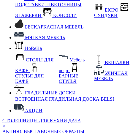
ПОДСТАВКИ, ЦВЕТОЧНИЦЫ,
БЮРО
ЭТАЖЕРКИ
КОНСОЛИ
СУНДУКИ
БЕСКАРКАСНАЯ МЕБЕЛЬ
МЯГКАЯ МЕБЕЛЬ
HoReKa
СТОЛЫ ДЛЯ
Мебель
ВЕШАЛКИ
КАФЕ
лофт
УЛИЧНАЯ
СТУЛЬЯ ДЛЯ
БАРНЫЕ
МЕБЕЛЬ
КАФЕ
СТУЛЬЯ
ГЛАДИЛЬНЫЕ ДОСКИ
ВСТРОЕННАЯ ГЛАДИЛЬНАЯ ДОСКА BELSI
АКЦИИ
СТОЛЕШНИЦЫ ДЛЯ КУХНИ
ДАЧА
×
АКЦИЯ!! ВЫСТАВОЧНЫЕ ОБРАЗЦЫ