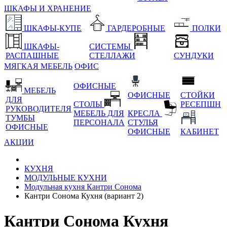
ШКАФЫ И ХРАНЕНИЕ
ШКАФЫ-КУПЕ
ГАРДЕРОБНЫЕ
ПОЛКИ
ШКАФЫ-
СИСТЕМЫ
РАСПАШНЫЕ
СТЕЛЛАЖИ
СУНДУКИ
МЯГКАЯ МЕБЕЛЬ
ОФИС
ОФИСНЫЕ
МЕБЕЛЬ
ОФИСНЫЕ
СТОЙКИ
ДЛЯ
СТОЛЫ
РЕСЕПШН
РУКОВОДИТЕЛЯ
МЕБЕЛЬ ДЛЯ
КРЕСЛА
ТУМБЫ
ПЕРСОНАЛА
СТУЛЬЯ
ОФИСНЫЕ
ОФИСНЫЕ
КАБИНЕТ
АКЦИИ
КУХНЯ
МОДУЛЬНЫЕ КУХНИ
Модульная кухня Кантри Сонома
Кантри Сонома Кухня (вариант 2)
Кантри Сонома Кухня