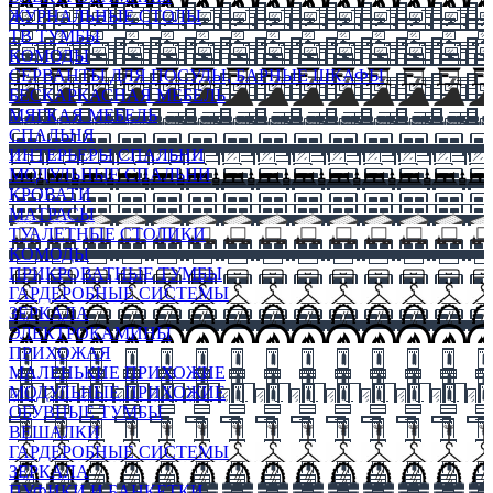
ЖУРНАЛЬНЫЕ СТОЛЫ
ТВ ТУМБЫ
КОМОДЫ
СЕРВАНТЫ ДЛЯ ПОСУДЫ, БАРНЫЕ ШКАФЫ
БЕСКАРКАСНАЯ МЕБЕЛЬ
МЯГКАЯ МЕБЕЛЬ
СПАЛЬНЯ
ИНТЕРЬЕРЫ СПАЛЬНИ
МОДУЛЬНЫЕ СПАЛЬНИ
КРОВАТИ
МАТРАСЫ
ТУАЛЕТНЫЕ СТОЛИКИ
КОМОДЫ
ПРИКРОВАТНЫЕ ТУМБЫ
ГАРДЕРОБНЫЕ СИСТЕМЫ
ЗЕРКАЛА
ЭЛЕКТРОКАМИНЫ
ПРИХОЖАЯ
МАЛЕНЬКИЕ ПРИХОЖИЕ
МОДУЛЬНЫЕ ПРИХОЖИЕ
ОБУВНЫЕ ТУМБЫ
ВЕШАЛКИ
ГАРДЕРОБНЫЕ СИСТЕМЫ
ЗЕРКАЛА
ПУФИКИ И БАНКЕТКИ