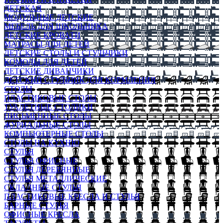
ДЕТСКАЯ
МОДУЛЬНЫЕ ДЕТСКИЕ
МЕБЕЛЬ ДЛЯ ШКОЛЬНИКА
ДЕТСКИЕ КРОВАТИ
МАТРАСЫ ДЛЯ ДЕТЕЙ
ДЕТСКИЕ СТОЛЫ И СТУЛЬЧИКИ
КОМОДЫ ДЛЯ ДЕТЕЙ
ДЕТСКИЕ ДИВАНЧИКИ
ДЕТСКИЙ СТУЛЬЧИК ДЛЯ КОРМЛЕНИЯ
СТОЛЫ
ПЛАСТИКОВЫЕ СТОЛЫ
ТУАЛЕТНЫЕ СТОЛИКИ
ПИСЬМЕННЫЕ СТОЛЫ
ЖУРНАЛЬНЫЕ СТОЛЫ
КОМПЬЮТЕРНЫЕ СТОЛЫ
СТОЛЫ НА КУХНЮ
СТУЛЬЯ
СТУЛЬЯ ОФИСНЫЕ
СТУЛЬЯ ДЕРЕВЯННЫЕ
СТУЛЬЯ МЕТАЛЛИЧЕСКИЕ
СКЛАДНЫЕ СТУЛЬЯ
ПЛАСТИКОВЫЕ КРЕСЛА И СТУЛЬЯ
БАРНЫЕ СТУЛЬЯ
ОФИСНЫЕ КРЕСЛА