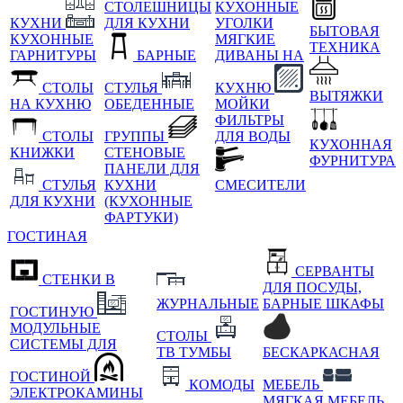
СТОЛЕШНИЦЫ
КУХОННЫЕ
КУХНИ
ДЛЯ КУХНИ
УГОЛКИ
БЫТОВАЯ
КУХОННЫЕ
МЯГКИЕ
ТЕХНИКА
ГАРНИТУРЫ
БАРНЫЕ
ДИВАНЫ НА
СТОЛЫ
СТУЛЬЯ
КУХНЮ
ВЫТЯЖКИ
НА КУХНЮ
ОБЕДЕННЫЕ
МОЙКИ
ФИЛЬТРЫ
СТОЛЫ
ГРУППЫ
ДЛЯ ВОДЫ
КУХОННАЯ
КНИЖКИ
СТЕНОВЫЕ
ФУРНИТУРА
ПАНЕЛИ ДЛЯ
СТУЛЬЯ
КУХНИ
СМЕСИТЕЛИ
ДЛЯ КУХНИ
(КУХОННЫЕ
ФАРТУКИ)
ГОСТИНАЯ
СЕРВАНТЫ
СТЕНКИ В
ДЛЯ ПОСУДЫ,
ЖУРНАЛЬНЫЕ
БАРНЫЕ ШКАФЫ
ГОСТИНУЮ
МОДУЛЬНЫЕ
СТОЛЫ
СИСТЕМЫ ДЛЯ
ТВ ТУМБЫ
БЕСКАРКАСНАЯ
ГОСТИНОЙ
КОМОДЫ
МЕБЕЛЬ
ЭЛЕКТРОКАМИНЫ
МЯГКАЯ МЕБЕЛЬ