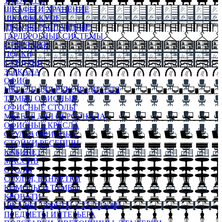
ТАБУРЕТЫ
ШКАФЫ И ХРАНЕНИЕ
ШКАФЫ-КУПЕ
ШКАФЫ-РАСПАШНЫЕ
ГАРДЕРОБНЫЕ СИСТЕМЫ
СТЕЛЛАЖИ
ПОЛКИ
СУНДУКИ
ЗЕРКАЛА
ОФИС
МЕБЕЛЬ ДЛЯ РУКОВОДИТЕЛЯ
ТУМБЫ ОФИСНЫЕ
ОФИСНЫЕ СТОЛЫ
МЕБЕЛЬ ДЛЯ ПЕРСОНАЛА
ОФИСНЫЕ КРЕСЛА
СТУЛЬЯ ОФИСНЫЕ
СТОЙКИ РЕСЕПШН
КАБИНЕТ
МАССИВ
СТОЛЫ
СТУЛЬЯ, БАНКЕТКИ
КОМОДЫ И ТУМБЫ
КРОВАТИ
ШКАФЫ, БУФЕТЫ, СТЕЛЛАЖИ
ПРЕДМЕТЫ ИНТЕРЬЕРА