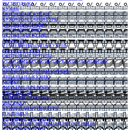
РАСПРОДАЖА
КУХНЯ
МОДУЛЬНЫЕ КУХНИ
КУХОННЫЕ ГАРНИТУРЫ
СТОЛЫ НА КУХНЮ
СТОЛЫ КНИЖКИ
СТУЛЬЯ ДЛЯ КУХНИ
ТАБУРЕТЫ
СТОЛЕШНИЦЫ ДЛЯ КУХНИ
БАРНЫЕ СТУЛЬЯ
ОБЕДЕННЫЕ ГРУППЫ
СТЕНОВЫЕ ПАНЕЛИ ДЛЯ КУХНИ (КУХОННЫЕ
ФАРТУКИ)
КУХОННЫЕ УГОЛКИ МЯГКИЕ
ДИВАНЫ НА КУХНЮ
МОЙКИ
ФИЛЬТРЫ ДЛЯ ВОДЫ
СМЕСИТЕЛИ
БЫТОВАЯ ТЕХНИКА
ВЫТЯЖКИ
КУХОННАЯ ФУРНИТУРА
ГОСТИНАЯ
СТЕНКИ В ГОСТИНУЮ
МОДУЛЬНЫЕ СИСТЕМЫ ДЛЯ ГОСТИНОЙ
ЭЛЕКТРОКАМИНЫ