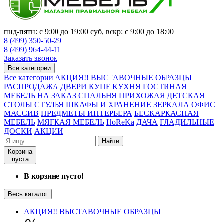
пнд-пятн: с 9:00 до 19:00 суб, вскр: с 9:00 до 18:00
8 (499) 350-50-29
8 (499) 964-44-11
Заказать звонок
Все категории
Все категории
АКЦИЯ!! ВЫСТАВОЧНЫЕ ОБРАЗЦЫ
РАСПРОДАЖА
ДВЕРИ КУПЕ
КУХНЯ
ГОСТИНАЯ
МЕБЕЛЬ НА ЗАКАЗ
СПАЛЬНЯ
ПРИХОЖАЯ
ДЕТСКАЯ
СТОЛЫ
СТУЛЬЯ
ШКАФЫ И ХРАНЕНИЕ
ЗЕРКАЛА
ОФИС
МАССИВ
ПРЕДМЕТЫ ИНТЕРЬЕРА
БЕСКАРКАСНАЯ
МЕБЕЛЬ
МЯГКАЯ МЕБЕЛЬ
HoReKa
ДАЧА
ГЛАДИЛЬНЫЕ
ДОСКИ
АКЦИИ
Найти
Корзина
пуста
В корзине пусто!
Весь каталог
АКЦИЯ!! ВЫСТАВОЧНЫЕ ОБРАЗЦЫ