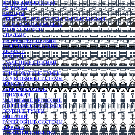
ЖУРНАЛЬНЫЕ СТОЛЫ
ТВ ТУМБЫ
КОМОДЫ
СЕРВАНТЫ ДЛЯ ПОСУДЫ, БАРНЫЕ ШКАФЫ
БЕСКАРКАСНАЯ МЕБЕЛЬ
МЯГКАЯ МЕБЕЛЬ
СПАЛЬНЯ
ИНТЕРЬЕРЫ СПАЛЬНИ
МОДУЛЬНЫЕ СПАЛЬНИ
КРОВАТИ
МАТРАСЫ
ТУАЛЕТНЫЕ СТОЛИКИ
КОМОДЫ
ПРИКРОВАТНЫЕ ТУМБЫ
ГАРДЕРОБНЫЕ СИСТЕМЫ
ЗЕРКАЛА
ЭЛЕКТРОКАМИНЫ
ПРИХОЖАЯ
МАЛЕНЬКИЕ ПРИХОЖИЕ
МОДУЛЬНЫЕ ПРИХОЖИЕ
ОБУВНЫЕ ТУМБЫ
ВЕШАЛКИ
ГАРДЕРОБНЫЕ СИСТЕМЫ
ЗЕРКАЛА
ПУФИКИ И БАНКЕТКИ