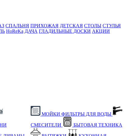
АЗ
СПАЛЬНЯ
ПРИХОЖАЯ
ДЕТСКАЯ
СТОЛЫ
СТУЛЬЯ
ЛЬ
HoReKa
ДАЧА
ГЛАДИЛЬНЫЕ ДОСКИ
АКЦИИ
МОЙКИ
ФИЛЬТРЫ ДЛЯ ВОДЫ
ХНИ
СМЕСИТЕЛИ
БЫТОВАЯ ТЕХНИКА
Е
ДИВАНЫ
ВЫТЯЖКИ
КУХОННАЯ