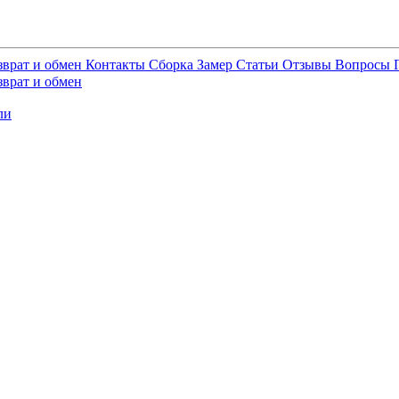
зврат и обмен
Контакты
Сборка
Замер
Статьи
Отзывы
Вопросы
зврат и обмен
ли