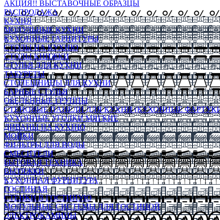
АКЦИЯ!! ВЫСТАВОЧНЫЕ ОБРАЗЦЫ
РАСПРОДАЖА
КУХНЯ
МОДУЛЬНЫЕ КУХНИ
КУХОННЫЕ ГАРНИТУРЫ
СТОЛЫ НА КУХНЮ
СТОЛЫ КНИЖКИ
СТУЛЬЯ ДЛЯ КУХНИ
ТАБУРЕТЫ
СТОЛЕШНИЦЫ ДЛЯ КУХНИ
БАРНЫЕ СТУЛЬЯ
ОБЕДЕННЫЕ ГРУППЫ
СТЕНОВЫЕ ПАНЕЛИ ДЛЯ КУХНИ (КУХОННЫЕ ФАРТУКИ
КУХОННЫЕ УГОЛКИ МЯГКИЕ
ДИВАНЫ НА КУХНЮ
МОЙКИ
ФИЛЬТРЫ ДЛЯ ВОДЫ
СМЕСИТЕЛИ
БЫТОВАЯ ТЕХНИКА
ВЫТЯЖКИ
КУХОННАЯ ФУРНИТУРА
ГОСТИНАЯ
СТЕНКИ В ГОСТИНУЮ
МОДУЛЬНЫЕ СИСТЕМЫ ДЛЯ ГОСТИНОЙ
ЭЛЕКТРОКАМИНЫ