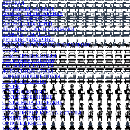
ДЕТСКАЯ
МОДУЛЬНЫЕ ДЕТСКИЕ
МЕБЕЛЬ ДЛЯ ШКОЛЬНИКА
ДЕТСКИЕ КРОВАТИ
МАТРАСЫ ДЛЯ ДЕТЕЙ
ДЕТСКИЕ СТОЛЫ И СТУЛЬЧИКИ
КОМОДЫ ДЛЯ ДЕТЕЙ
ДЕТСКИЕ ДИВАНЧИКИ
ДЕТСКИЙ СТУЛЬЧИК ДЛЯ КОРМЛЕНИЯ
СТОЛЫ
ПЛАСТИКОВЫЕ СТОЛЫ
ТУАЛЕТНЫЕ СТОЛИКИ
ПИСЬМЕННЫЕ СТОЛЫ
ЖУРНАЛЬНЫЕ СТОЛЫ
КОМПЬЮТЕРНЫЕ СТОЛЫ
СТОЛЫ НА КУХНЮ
СТУЛЬЯ
СТУЛЬЯ ОФИСНЫЕ
СТУЛЬЯ ДЕРЕВЯННЫЕ
СТУЛЬЯ МЕТАЛЛИЧЕСКИЕ
СКЛАДНЫЕ СТУЛЬЯ
ПЛАСТИКОВЫЕ КРЕСЛА И СТУЛЬЯ
БАРНЫЕ СТУЛЬЯ
ОФИСНЫЕ КРЕСЛА
ТАБУРЕТЫ