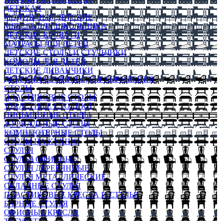
ДЕТСКАЯ
МОДУЛЬНЫЕ ДЕТСКИЕ
МЕБЕЛЬ ДЛЯ ШКОЛЬНИКА
ДЕТСКИЕ КРОВАТИ
МАТРАСЫ ДЛЯ ДЕТЕЙ
ДЕТСКИЕ СТОЛЫ И СТУЛЬЧИКИ
КОМОДЫ ДЛЯ ДЕТЕЙ
ДЕТСКИЕ ДИВАНЧИКИ
ДЕТСКИЙ СТУЛЬЧИК ДЛЯ КОРМЛЕНИЯ
СТОЛЫ
ПЛАСТИКОВЫЕ СТОЛЫ
ТУАЛЕТНЫЕ СТОЛИКИ
ПИСЬМЕННЫЕ СТОЛЫ
ЖУРНАЛЬНЫЕ СТОЛЫ
КОМПЬЮТЕРНЫЕ СТОЛЫ
СТОЛЫ НА КУХНЮ
СТУЛЬЯ
СТУЛЬЯ ОФИСНЫЕ
СТУЛЬЯ ДЕРЕВЯННЫЕ
СТУЛЬЯ МЕТАЛЛИЧЕСКИЕ
СКЛАДНЫЕ СТУЛЬЯ
ПЛАСТИКОВЫЕ КРЕСЛА И СТУЛЬЯ
БАРНЫЕ СТУЛЬЯ
ОФИСНЫЕ КРЕСЛА