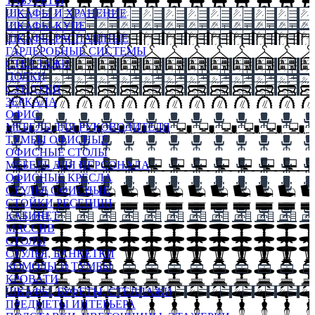
ТАБУРЕТЫ
ШКАФЫ И ХРАНЕНИЕ
ШКАФЫ-КУПЕ
ШКАФЫ-РАСПАШНЫЕ
ГАРДЕРОБНЫЕ СИСТЕМЫ
СТЕЛЛАЖИ
ПОЛКИ
СУНДУКИ
ЗЕРКАЛА
ОФИС
МЕБЕЛЬ ДЛЯ РУКОВОДИТЕЛЯ
ТУМБЫ ОФИСНЫЕ
ОФИСНЫЕ СТОЛЫ
МЕБЕЛЬ ДЛЯ ПЕРСОНАЛА
ОФИСНЫЕ КРЕСЛА
СТУЛЬЯ ОФИСНЫЕ
СТОЙКИ РЕСЕПШН
КАБИНЕТ
МАССИВ
СТОЛЫ
СТУЛЬЯ, БАНКЕТКИ
КОМОДЫ И ТУМБЫ
КРОВАТИ
ШКАФЫ, БУФЕТЫ, СТЕЛЛАЖИ
ПРЕДМЕТЫ ИНТЕРЬЕРА