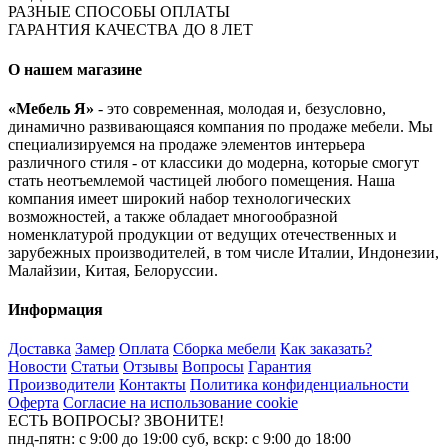
РАЗНЫЕ СПОСОБЫ ОПЛАТЫ
ГАРАНТИЯ КАЧЕСТВА ДО 8 ЛЕТ
О нашем магазине
«Мебель Я»
- это современная, молодая и, безусловно,
динамично развивающаяся компания по продаже мебели. Мы
специализируемся на продаже элементов интерьера
различного стиля - от классики до модерна, которые смогут
стать неотъемлемой частицей любого помещения. Наша
компания имеет широкий набор технологических
возможностей, а также обладает многообразной
номенклатурой продукции от ведущих отечественных и
зарубежных производителей, в том числе Италии, Индонезии,
Малайзии, Китая, Белоруссии.
Информация
Доставка
Замер
Оплата
Сборка мебели
Как заказать?
Новости
Статьи
Отзывы
Вопросы
Гарантия
Производители
Контакты
Политика конфиденциальности
Оферта
Согласие на использование cookie
ЕСТЬ ВОПРОСЫ? ЗВОНИТЕ!
пнд-пятн: с 9:00 до 19:00 суб, вскр: с 9:00 до 18:00