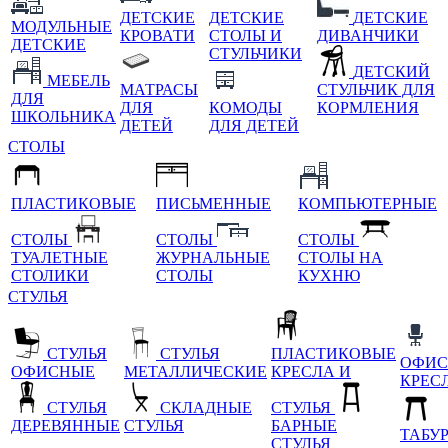
ДЕТСКИЕ
ДЕТСКИЕ
ДЕТСКИЕ
МОДУЛЬНЫЕ
КРОВАТИ
СТОЛЫ И
ДИВАНЧИКИ
ДЕТСКИЕ
СТУЛЬЧИКИ
ДЕТСКИЙ
МЕБЕЛЬ
МАТРАСЫ
СТУЛЬЧИК ДЛЯ
ДЛЯ
ДЛЯ
КОМОДЫ
КОРМЛЕНИЯ
ШКОЛЬНИКА
ДЕТЕЙ
ДЛЯ ДЕТЕЙ
СТОЛЫ
ПЛАСТИКОВЫЕ
ПИСЬМЕННЫЕ
КОМПЬЮТЕРНЫЕ
СТОЛЫ
СТОЛЫ
СТОЛЫ
ТУАЛЕТНЫЕ
ЖУРНАЛЬНЫЕ
СТОЛЫ НА
СТОЛИКИ
СТОЛЫ
КУХНЮ
СТУЛЬЯ
СТУЛЬЯ
СТУЛЬЯ
ПЛАСТИКОВЫЕ
ОФИС
ОФИСНЫЕ
МЕТАЛЛИЧЕСКИЕ
КРЕСЛА И
КРЕС
СТУЛЬЯ
СКЛАДНЫЕ
СТУЛЬЯ
ДЕРЕВЯННЫЕ
СТУЛЬЯ
БАРНЫЕ
ТАБУ
СТУЛЬЯ