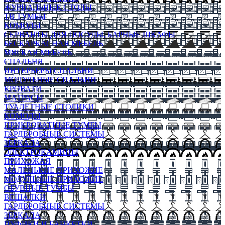
ЖУРНАЛЬНЫЕ СТОЛЫ
ТВ ТУМБЫ
КОМОДЫ
СЕРВАНТЫ ДЛЯ ПОСУДЫ, БАРНЫЕ ШКАФЫ
БЕСКАРКАСНАЯ МЕБЕЛЬ
МЯГКАЯ МЕБЕЛЬ
СПАЛЬНЯ
ИНТЕРЬЕРЫ СПАЛЬНИ
МОДУЛЬНЫЕ СПАЛЬНИ
КРОВАТИ
МАТРАСЫ
ТУАЛЕТНЫЕ СТОЛИКИ
КОМОДЫ
ПРИКРОВАТНЫЕ ТУМБЫ
ГАРДЕРОБНЫЕ СИСТЕМЫ
ЗЕРКАЛА
ЭЛЕКТРОКАМИНЫ
ПРИХОЖАЯ
МАЛЕНЬКИЕ ПРИХОЖИЕ
МОДУЛЬНЫЕ ПРИХОЖИЕ
ОБУВНЫЕ ТУМБЫ
ВЕШАЛКИ
ГАРДЕРОБНЫЕ СИСТЕМЫ
ЗЕРКАЛА
ПУФИКИ И БАНКЕТКИ