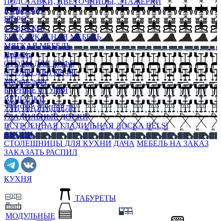
ПОДСТАВКИ, ЦВЕТОЧНИЦЫ, ЭТАЖЕРКИ
КОНСОЛИ
БЮРО
СУНДУКИ
БЕСКАРКАСНАЯ МЕБЕЛЬ
МЯГКАЯ МЕБЕЛЬ
HoReKa
СТОЛЫ ДЛЯ КАФЕ
СТУЛЬЯ ДЛЯ КАФЕ
Мебель лофт
БАРНЫЕ СТУЛЬЯ
ВЕШАЛКИ
УЛИЧНАЯ МЕБЕЛЬ
ГЛАДИЛЬНЫЕ ДОСКИ
ВСТРОЕННАЯ ГЛАДИЛЬНАЯ ДОСКА BELSI
АКЦИИ
СТОЛЕШНИЦЫ ДЛЯ КУХНИ
ДАЧА
МЕБЕЛЬ НА ЗАКАЗ
ЗАКАЗАТЬ РАСПИЛ
КУХНЯ
ТАБУРЕТЫ
МОДУЛЬНЫЕ