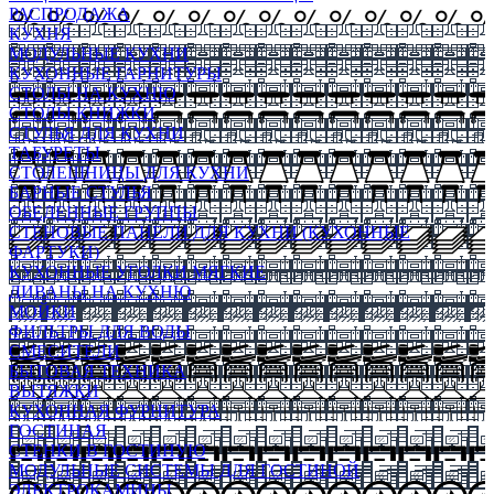
РАСПРОДАЖА
КУХНЯ
МОДУЛЬНЫЕ КУХНИ
КУХОННЫЕ ГАРНИТУРЫ
СТОЛЫ НА КУХНЮ
СТОЛЫ КНИЖКИ
СТУЛЬЯ ДЛЯ КУХНИ
ТАБУРЕТЫ
СТОЛЕШНИЦЫ ДЛЯ КУХНИ
БАРНЫЕ СТУЛЬЯ
ОБЕДЕННЫЕ ГРУППЫ
СТЕНОВЫЕ ПАНЕЛИ ДЛЯ КУХНИ (КУХОННЫЕ
ФАРТУКИ)
КУХОННЫЕ УГОЛКИ МЯГКИЕ
ДИВАНЫ НА КУХНЮ
МОЙКИ
ФИЛЬТРЫ ДЛЯ ВОДЫ
СМЕСИТЕЛИ
БЫТОВАЯ ТЕХНИКА
ВЫТЯЖКИ
КУХОННАЯ ФУРНИТУРА
ГОСТИНАЯ
СТЕНКИ В ГОСТИНУЮ
МОДУЛЬНЫЕ СИСТЕМЫ ДЛЯ ГОСТИНОЙ
ЭЛЕКТРОКАМИНЫ