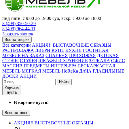
пнд-пятн: с 9:00 до 19:00 суб, вскр: с 9:00 до 18:00
8 (499) 350-50-29
8 (499) 964-44-11
Заказать звонок
Все категории
Все категории
АКЦИЯ!! ВЫСТАВОЧНЫЕ ОБРАЗЦЫ
РАСПРОДАЖА
ДВЕРИ КУПЕ
КУХНЯ
ГОСТИНАЯ
МЕБЕЛЬ НА ЗАКАЗ
СПАЛЬНЯ
ПРИХОЖАЯ
ДЕТСКАЯ
СТОЛЫ
СТУЛЬЯ
ШКАФЫ И ХРАНЕНИЕ
ЗЕРКАЛА
ОФИС
МАССИВ
ПРЕДМЕТЫ ИНТЕРЬЕРА
БЕСКАРКАСНАЯ
МЕБЕЛЬ
МЯГКАЯ МЕБЕЛЬ
HoReKa
ДАЧА
ГЛАДИЛЬНЫЕ
ДОСКИ
АКЦИИ
Найти
Корзина
пуста
В корзине пусто!
Весь каталог
АКЦИЯ!! ВЫСТАВОЧНЫЕ ОБРАЗЦЫ