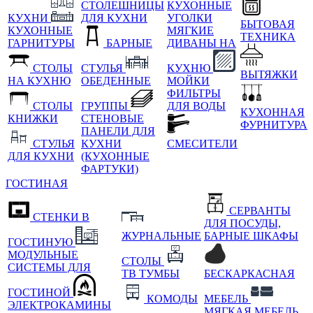
СТОЛЕШНИЦЫ
КУХОННЫЕ
КУХНИ
ДЛЯ КУХНИ
УГОЛКИ
БЫТОВАЯ
КУХОННЫЕ
МЯГКИЕ
ТЕХНИКА
ГАРНИТУРЫ
БАРНЫЕ
ДИВАНЫ НА
СТОЛЫ
СТУЛЬЯ
КУХНЮ
ВЫТЯЖКИ
НА КУХНЮ
ОБЕДЕННЫЕ
МОЙКИ
ФИЛЬТРЫ
СТОЛЫ
ГРУППЫ
ДЛЯ ВОДЫ
КУХОННАЯ
КНИЖКИ
СТЕНОВЫЕ
ФУРНИТУРА
ПАНЕЛИ ДЛЯ
СТУЛЬЯ
КУХНИ
СМЕСИТЕЛИ
ДЛЯ КУХНИ
(КУХОННЫЕ
ФАРТУКИ)
ГОСТИНАЯ
СЕРВАНТЫ
СТЕНКИ В
ДЛЯ ПОСУДЫ,
ЖУРНАЛЬНЫЕ
БАРНЫЕ ШКАФЫ
ГОСТИНУЮ
МОДУЛЬНЫЕ
СТОЛЫ
СИСТЕМЫ ДЛЯ
ТВ ТУМБЫ
БЕСКАРКАСНАЯ
ГОСТИНОЙ
КОМОДЫ
МЕБЕЛЬ
ЭЛЕКТРОКАМИНЫ
МЯГКАЯ МЕБЕЛЬ