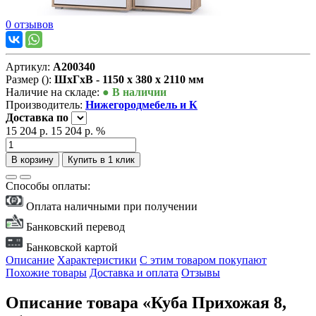
0 отзывов
Артикул:
А200340
Размер ():
ШxГxВ - 1150 x 380 x 2110 мм
Наличие на складе:
● В наличии
Производитель:
Нижегородмебель и К
Доставка
по
15 204 р.
15 204 р.
%
В корзину
Купить в 1 клик
Способы оплаты:
Оплата наличными при получении
Банковский перевод
Банковской картой
Описание
Характеристики
С этим товаром покупают
Похожие товары
Доставка и оплата
Отзывы
Описание товара «Куба Прихожая 8,