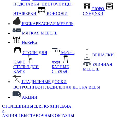
ПОДСТАВКИ, ЦВЕТОЧНИЦЫ,
БЮРО
ЭТАЖЕРКИ
КОНСОЛИ
СУНДУКИ
БЕСКАРКАСНАЯ МЕБЕЛЬ
МЯГКАЯ МЕБЕЛЬ
HoReKa
СТОЛЫ ДЛЯ
Мебель
ВЕШАЛКИ
КАФЕ
лофт
УЛИЧНАЯ
СТУЛЬЯ ДЛЯ
БАРНЫЕ
МЕБЕЛЬ
КАФЕ
СТУЛЬЯ
ГЛАДИЛЬНЫЕ ДОСКИ
ВСТРОЕННАЯ ГЛАДИЛЬНАЯ ДОСКА BELSI
АКЦИИ
СТОЛЕШНИЦЫ ДЛЯ КУХНИ
ДАЧА
×
АКЦИЯ!! ВЫСТАВОЧНЫЕ ОБРАЗЦЫ