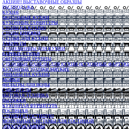
АКЦИЯ!! ВЫСТАВОЧНЫЕ ОБРАЗЦЫ
РАСПРОДАЖА
КУХНЯ
МОДУЛЬНЫЕ КУХНИ
КУХОННЫЕ ГАРНИТУРЫ
СТОЛЫ НА КУХНЮ
СТОЛЫ КНИЖКИ
СТУЛЬЯ ДЛЯ КУХНИ
ТАБУРЕТЫ
СТОЛЕШНИЦЫ ДЛЯ КУХНИ
БАРНЫЕ СТУЛЬЯ
ОБЕДЕННЫЕ ГРУППЫ
СТЕНОВЫЕ ПАНЕЛИ ДЛЯ КУХНИ (КУХОННЫЕ ФАРТУКИ
КУХОННЫЕ УГОЛКИ МЯГКИЕ
ДИВАНЫ НА КУХНЮ
МОЙКИ
ФИЛЬТРЫ ДЛЯ ВОДЫ
СМЕСИТЕЛИ
БЫТОВАЯ ТЕХНИКА
ВЫТЯЖКИ
КУХОННАЯ ФУРНИТУРА
ГОСТИНАЯ
СТЕНКИ В ГОСТИНУЮ
МОДУЛЬНЫЕ СИСТЕМЫ ДЛЯ ГОСТИНОЙ
ЭЛЕКТРОКАМИНЫ