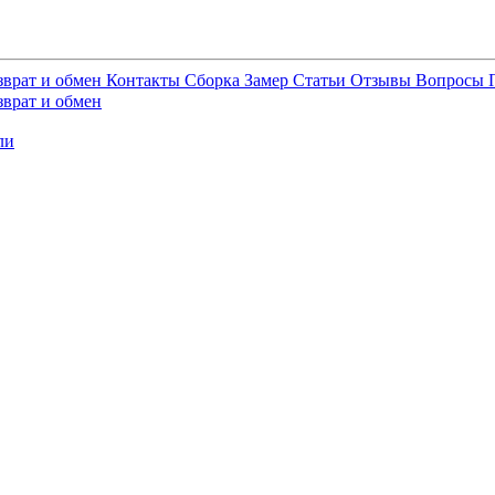
зврат и обмен
Контакты
Сборка
Замер
Статьи
Отзывы
Вопросы
зврат и обмен
ли