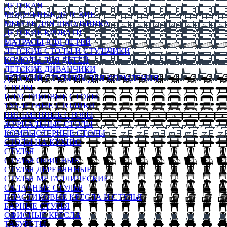
ДЕТСКАЯ
МОДУЛЬНЫЕ ДЕТСКИЕ
МЕБЕЛЬ ДЛЯ ШКОЛЬНИКА
ДЕТСКИЕ КРОВАТИ
МАТРАСЫ ДЛЯ ДЕТЕЙ
ДЕТСКИЕ СТОЛЫ И СТУЛЬЧИКИ
КОМОДЫ ДЛЯ ДЕТЕЙ
ДЕТСКИЕ ДИВАНЧИКИ
ДЕТСКИЙ СТУЛЬЧИК ДЛЯ КОРМЛЕНИЯ
СТОЛЫ
ПЛАСТИКОВЫЕ СТОЛЫ
ТУАЛЕТНЫЕ СТОЛИКИ
ПИСЬМЕННЫЕ СТОЛЫ
ЖУРНАЛЬНЫЕ СТОЛЫ
КОМПЬЮТЕРНЫЕ СТОЛЫ
СТОЛЫ НА КУХНЮ
СТУЛЬЯ
СТУЛЬЯ ОФИСНЫЕ
СТУЛЬЯ ДЕРЕВЯННЫЕ
СТУЛЬЯ МЕТАЛЛИЧЕСКИЕ
СКЛАДНЫЕ СТУЛЬЯ
ПЛАСТИКОВЫЕ КРЕСЛА И СТУЛЬЯ
БАРНЫЕ СТУЛЬЯ
ОФИСНЫЕ КРЕСЛА
ТАБУРЕТЫ