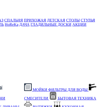
АЗ
СПАЛЬНЯ
ПРИХОЖАЯ
ДЕТСКАЯ
СТОЛЫ
СТУЛЬЯ
ЛЬ
HoReKa
ДАЧА
ГЛАДИЛЬНЫЕ ДОСКИ
АКЦИИ
МОЙКИ
ФИЛЬТРЫ ДЛЯ ВОДЫ
ХНИ
СМЕСИТЕЛИ
БЫТОВАЯ ТЕХНИКА
Е
ДИВАНЫ
ВЫТЯЖКИ
КУХОННАЯ