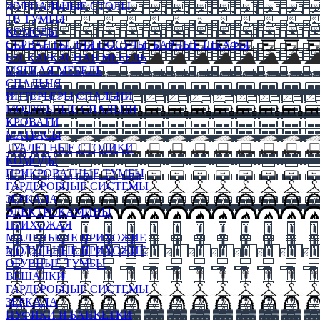
ЖУРНАЛЬНЫЕ СТОЛЫ
ТВ ТУМБЫ
КОМОДЫ
СЕРВАНТЫ ДЛЯ ПОСУДЫ, БАРНЫЕ ШКАФЫ
БЕСКАРКАСНАЯ МЕБЕЛЬ
МЯГКАЯ МЕБЕЛЬ
СПАЛЬНЯ
ИНТЕРЬЕРЫ СПАЛЬНИ
МОДУЛЬНЫЕ СПАЛЬНИ
КРОВАТИ
МАТРАСЫ
ТУАЛЕТНЫЕ СТОЛИКИ
КОМОДЫ
ПРИКРОВАТНЫЕ ТУМБЫ
ГАРДЕРОБНЫЕ СИСТЕМЫ
ЗЕРКАЛА
ЭЛЕКТРОКАМИНЫ
ПРИХОЖАЯ
МАЛЕНЬКИЕ ПРИХОЖИЕ
МОДУЛЬНЫЕ ПРИХОЖИЕ
ОБУВНЫЕ ТУМБЫ
ВЕШАЛКИ
ГАРДЕРОБНЫЕ СИСТЕМЫ
ЗЕРКАЛА
ПУФИКИ И БАНКЕТКИ