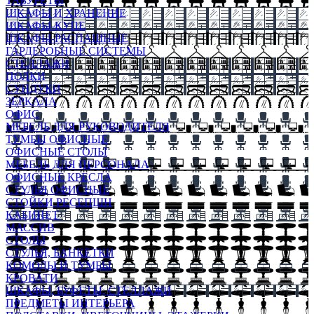
ТАБУРЕТЫ
ШКАФЫ И ХРАНЕНИЕ
ШКАФЫ-КУПЕ
ШКАФЫ-РАСПАШНЫЕ
ГАРДЕРОБНЫЕ СИСТЕМЫ
СТЕЛЛАЖИ
ПОЛКИ
СУНДУКИ
ЗЕРКАЛА
ОФИС
МЕБЕЛЬ ДЛЯ РУКОВОДИТЕЛЯ
ТУМБЫ ОФИСНЫЕ
ОФИСНЫЕ СТОЛЫ
МЕБЕЛЬ ДЛЯ ПЕРСОНАЛА
ОФИСНЫЕ КРЕСЛА
СТУЛЬЯ ОФИСНЫЕ
СТОЙКИ РЕСЕПШН
КАБИНЕТ
МАССИВ
СТОЛЫ
СТУЛЬЯ, БАНКЕТКИ
КОМОДЫ И ТУМБЫ
КРОВАТИ
ШКАФЫ, БУФЕТЫ, СТЕЛЛАЖИ
ПРЕДМЕТЫ ИНТЕРЬЕРА