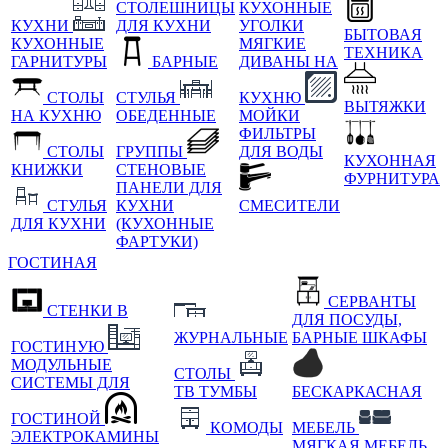
СТОЛЕШНИЦЫ
КУХОННЫЕ
КУХНИ
ДЛЯ КУХНИ
УГОЛКИ
БЫТОВАЯ
КУХОННЫЕ
МЯГКИЕ
ТЕХНИКА
ГАРНИТУРЫ
БАРНЫЕ
ДИВАНЫ НА
СТОЛЫ
СТУЛЬЯ
КУХНЮ
ВЫТЯЖКИ
НА КУХНЮ
ОБЕДЕННЫЕ
МОЙКИ
ФИЛЬТРЫ
СТОЛЫ
ГРУППЫ
ДЛЯ ВОДЫ
КУХОННАЯ
КНИЖКИ
СТЕНОВЫЕ
ФУРНИТУРА
ПАНЕЛИ ДЛЯ
СТУЛЬЯ
КУХНИ
СМЕСИТЕЛИ
ДЛЯ КУХНИ
(КУХОННЫЕ
ФАРТУКИ)
ГОСТИНАЯ
СЕРВАНТЫ
СТЕНКИ В
ДЛЯ ПОСУДЫ,
ЖУРНАЛЬНЫЕ
БАРНЫЕ ШКАФЫ
ГОСТИНУЮ
МОДУЛЬНЫЕ
СТОЛЫ
СИСТЕМЫ ДЛЯ
ТВ ТУМБЫ
БЕСКАРКАСНАЯ
ГОСТИНОЙ
КОМОДЫ
МЕБЕЛЬ
ЭЛЕКТРОКАМИНЫ
МЯГКАЯ МЕБЕЛЬ