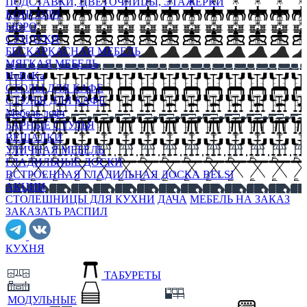
ПОДСТАВКИ, ЦВЕТОЧНИЦЫ, ЭТАЖЕРКИ
КОНСОЛИ
БЮРО
СУНДУКИ
БЕСКАРКАСНАЯ МЕБЕЛЬ
МЯГКАЯ МЕБЕЛЬ
HoReKa
СТОЛЫ ДЛЯ КАФЕ
СТУЛЬЯ ДЛЯ КАФЕ
Мебель лофт
БАРНЫЕ СТУЛЬЯ
ВЕШАЛКИ
УЛИЧНАЯ МЕБЕЛЬ
ГЛАДИЛЬНЫЕ ДОСКИ
ВСТРОЕННАЯ ГЛАДИЛЬНАЯ ДОСКА BELSI
АКЦИИ
СТОЛЕШНИЦЫ ДЛЯ КУХНИ
ДАЧА
МЕБЕЛЬ НА ЗАКАЗ
ЗАКАЗАТЬ РАСПИЛ
КУХНЯ
ТАБУРЕТЫ
МОДУЛЬНЫЕ