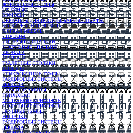
ЖУРНАЛЬНЫЕ СТОЛЫ
ТВ ТУМБЫ
КОМОДЫ
СЕРВАНТЫ ДЛЯ ПОСУДЫ, БАРНЫЕ ШКАФЫ
БЕСКАРКАСНАЯ МЕБЕЛЬ
МЯГКАЯ МЕБЕЛЬ
СПАЛЬНЯ
ИНТЕРЬЕРЫ СПАЛЬНИ
МОДУЛЬНЫЕ СПАЛЬНИ
КРОВАТИ
МАТРАСЫ
ТУАЛЕТНЫЕ СТОЛИКИ
КОМОДЫ
ПРИКРОВАТНЫЕ ТУМБЫ
ГАРДЕРОБНЫЕ СИСТЕМЫ
ЗЕРКАЛА
ЭЛЕКТРОКАМИНЫ
ПРИХОЖАЯ
МАЛЕНЬКИЕ ПРИХОЖИЕ
МОДУЛЬНЫЕ ПРИХОЖИЕ
ОБУВНЫЕ ТУМБЫ
ВЕШАЛКИ
ГАРДЕРОБНЫЕ СИСТЕМЫ
ЗЕРКАЛА
ПУФИКИ И БАНКЕТКИ