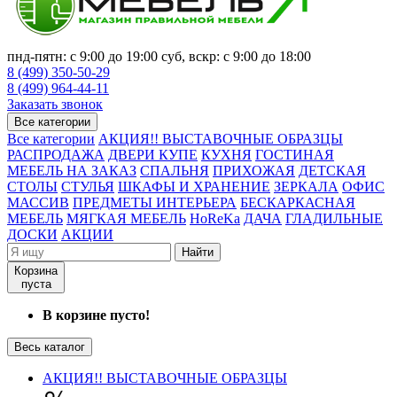
пнд-пятн: с 9:00 до 19:00 суб, вскр: с 9:00 до 18:00
8 (499) 350-50-29
8 (499) 964-44-11
Заказать звонок
Все категории
Все категории
АКЦИЯ!! ВЫСТАВОЧНЫЕ ОБРАЗЦЫ
РАСПРОДАЖА
ДВЕРИ КУПЕ
КУХНЯ
ГОСТИНАЯ
МЕБЕЛЬ НА ЗАКАЗ
СПАЛЬНЯ
ПРИХОЖАЯ
ДЕТСКАЯ
СТОЛЫ
СТУЛЬЯ
ШКАФЫ И ХРАНЕНИЕ
ЗЕРКАЛА
ОФИС
МАССИВ
ПРЕДМЕТЫ ИНТЕРЬЕРА
БЕСКАРКАСНАЯ
МЕБЕЛЬ
МЯГКАЯ МЕБЕЛЬ
HoReKa
ДАЧА
ГЛАДИЛЬНЫЕ
ДОСКИ
АКЦИИ
Найти
Корзина
пуста
В корзине пусто!
Весь каталог
АКЦИЯ!! ВЫСТАВОЧНЫЕ ОБРАЗЦЫ