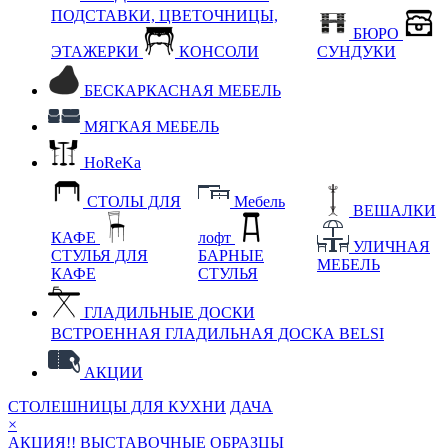
ПОДСТАВКИ, ЦВЕТОЧНИЦЫ,
БЮРО
ЭТАЖЕРКИ
КОНСОЛИ
СУНДУКИ
БЕСКАРКАСНАЯ МЕБЕЛЬ
МЯГКАЯ МЕБЕЛЬ
HoReKa
СТОЛЫ ДЛЯ
Мебель
ВЕШАЛКИ
КАФЕ
лофт
УЛИЧНАЯ
СТУЛЬЯ ДЛЯ
БАРНЫЕ
МЕБЕЛЬ
КАФЕ
СТУЛЬЯ
ГЛАДИЛЬНЫЕ ДОСКИ
ВСТРОЕННАЯ ГЛАДИЛЬНАЯ ДОСКА BELSI
АКЦИИ
СТОЛЕШНИЦЫ ДЛЯ КУХНИ
ДАЧА
×
АКЦИЯ!! ВЫСТАВОЧНЫЕ ОБРАЗЦЫ