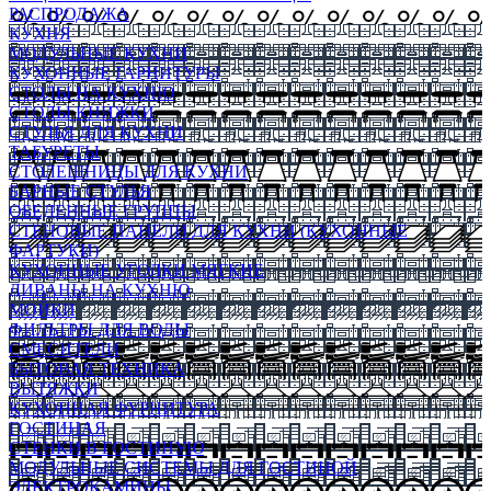
РАСПРОДАЖА
КУХНЯ
МОДУЛЬНЫЕ КУХНИ
КУХОННЫЕ ГАРНИТУРЫ
СТОЛЫ НА КУХНЮ
СТОЛЫ КНИЖКИ
СТУЛЬЯ ДЛЯ КУХНИ
ТАБУРЕТЫ
СТОЛЕШНИЦЫ ДЛЯ КУХНИ
БАРНЫЕ СТУЛЬЯ
ОБЕДЕННЫЕ ГРУППЫ
СТЕНОВЫЕ ПАНЕЛИ ДЛЯ КУХНИ (КУХОННЫЕ
ФАРТУКИ)
КУХОННЫЕ УГОЛКИ МЯГКИЕ
ДИВАНЫ НА КУХНЮ
МОЙКИ
ФИЛЬТРЫ ДЛЯ ВОДЫ
СМЕСИТЕЛИ
БЫТОВАЯ ТЕХНИКА
ВЫТЯЖКИ
КУХОННАЯ ФУРНИТУРА
ГОСТИНАЯ
СТЕНКИ В ГОСТИНУЮ
МОДУЛЬНЫЕ СИСТЕМЫ ДЛЯ ГОСТИНОЙ
ЭЛЕКТРОКАМИНЫ