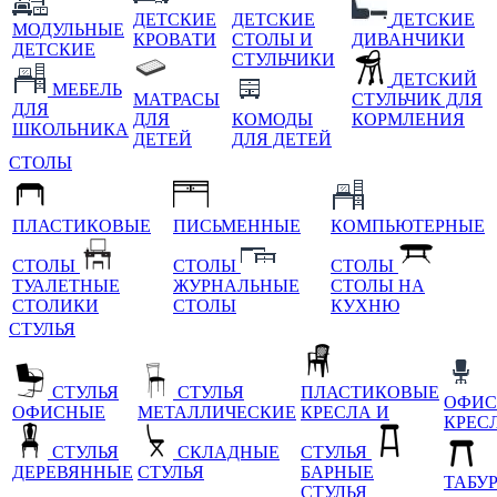
ДЕТСКИЕ
ДЕТСКИЕ
ДЕТСКИЕ
МОДУЛЬНЫЕ
КРОВАТИ
СТОЛЫ И
ДИВАНЧИКИ
ДЕТСКИЕ
СТУЛЬЧИКИ
ДЕТСКИЙ
МЕБЕЛЬ
МАТРАСЫ
СТУЛЬЧИК ДЛЯ
ДЛЯ
ДЛЯ
КОМОДЫ
КОРМЛЕНИЯ
ШКОЛЬНИКА
ДЕТЕЙ
ДЛЯ ДЕТЕЙ
СТОЛЫ
ПЛАСТИКОВЫЕ
ПИСЬМЕННЫЕ
КОМПЬЮТЕРНЫЕ
СТОЛЫ
СТОЛЫ
СТОЛЫ
ТУАЛЕТНЫЕ
ЖУРНАЛЬНЫЕ
СТОЛЫ НА
СТОЛИКИ
СТОЛЫ
КУХНЮ
СТУЛЬЯ
СТУЛЬЯ
СТУЛЬЯ
ПЛАСТИКОВЫЕ
ОФИС
ОФИСНЫЕ
МЕТАЛЛИЧЕСКИЕ
КРЕСЛА И
КРЕС
СТУЛЬЯ
СКЛАДНЫЕ
СТУЛЬЯ
ДЕРЕВЯННЫЕ
СТУЛЬЯ
БАРНЫЕ
ТАБУ
СТУЛЬЯ