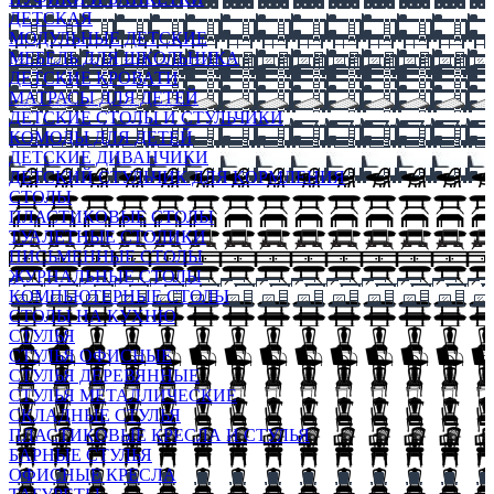
ДЕТСКАЯ
МОДУЛЬНЫЕ ДЕТСКИЕ
МЕБЕЛЬ ДЛЯ ШКОЛЬНИКА
ДЕТСКИЕ КРОВАТИ
МАТРАСЫ ДЛЯ ДЕТЕЙ
ДЕТСКИЕ СТОЛЫ И СТУЛЬЧИКИ
КОМОДЫ ДЛЯ ДЕТЕЙ
ДЕТСКИЕ ДИВАНЧИКИ
ДЕТСКИЙ СТУЛЬЧИК ДЛЯ КОРМЛЕНИЯ
СТОЛЫ
ПЛАСТИКОВЫЕ СТОЛЫ
ТУАЛЕТНЫЕ СТОЛИКИ
ПИСЬМЕННЫЕ СТОЛЫ
ЖУРНАЛЬНЫЕ СТОЛЫ
КОМПЬЮТЕРНЫЕ СТОЛЫ
СТОЛЫ НА КУХНЮ
СТУЛЬЯ
СТУЛЬЯ ОФИСНЫЕ
СТУЛЬЯ ДЕРЕВЯННЫЕ
СТУЛЬЯ МЕТАЛЛИЧЕСКИЕ
СКЛАДНЫЕ СТУЛЬЯ
ПЛАСТИКОВЫЕ КРЕСЛА И СТУЛЬЯ
БАРНЫЕ СТУЛЬЯ
ОФИСНЫЕ КРЕСЛА