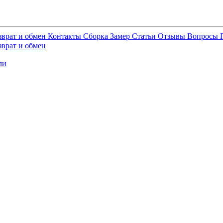
зврат и обмен
Контакты
Сборка
Замер
Статьи
Отзывы
Вопросы
зврат и обмен
ли