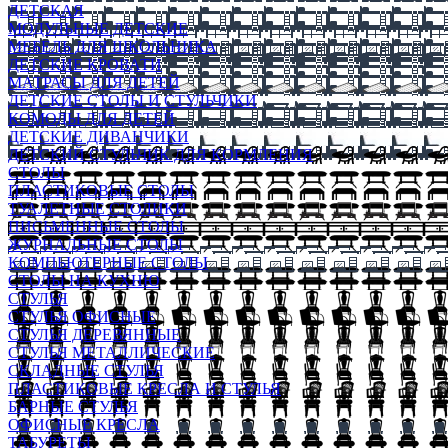
ДЕТСКАЯ
МОДУЛЬНЫЕ ДЕТСКИЕ
МЕБЕЛЬ ДЛЯ ШКОЛЬНИКА
ДЕТСКИЕ КРОВАТИ
МАТРАСЫ ДЛЯ ДЕТЕЙ
ДЕТСКИЕ СТОЛЫ И СТУЛЬЧИКИ
КОМОДЫ ДЛЯ ДЕТЕЙ
ДЕТСКИЕ ДИВАНЧИКИ
ДЕТСКИЙ СТУЛЬЧИК ДЛЯ КОРМЛЕНИЯ
СТОЛЫ
ПЛАСТИКОВЫЕ СТОЛЫ
ТУАЛЕТНЫЕ СТОЛИКИ
ПИСЬМЕННЫЕ СТОЛЫ
ЖУРНАЛЬНЫЕ СТОЛЫ
КОМПЬЮТЕРНЫЕ СТОЛЫ
СТОЛЫ НА КУХНЮ
СТУЛЬЯ
СТУЛЬЯ ОФИСНЫЕ
СТУЛЬЯ ДЕРЕВЯННЫЕ
СТУЛЬЯ МЕТАЛЛИЧЕСКИЕ
СКЛАДНЫЕ СТУЛЬЯ
ПЛАСТИКОВЫЕ КРЕСЛА И СТУЛЬЯ
БАРНЫЕ СТУЛЬЯ
ОФИСНЫЕ КРЕСЛА
ТАБУРЕТЫ