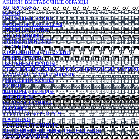
АКЦИЯ!! ВЫСТАВОЧНЫЕ ОБРАЗЦЫ
РАСПРОДАЖА
КУХНЯ
МОДУЛЬНЫЕ КУХНИ
КУХОННЫЕ ГАРНИТУРЫ
СТОЛЫ НА КУХНЮ
СТОЛЫ КНИЖКИ
СТУЛЬЯ ДЛЯ КУХНИ
ТАБУРЕТЫ
СТОЛЕШНИЦЫ ДЛЯ КУХНИ
БАРНЫЕ СТУЛЬЯ
ОБЕДЕННЫЕ ГРУППЫ
СТЕНОВЫЕ ПАНЕЛИ ДЛЯ КУХНИ (КУХОННЫЕ ФАРТУКИ
КУХОННЫЕ УГОЛКИ МЯГКИЕ
ДИВАНЫ НА КУХНЮ
МОЙКИ
ФИЛЬТРЫ ДЛЯ ВОДЫ
СМЕСИТЕЛИ
БЫТОВАЯ ТЕХНИКА
ВЫТЯЖКИ
КУХОННАЯ ФУРНИТУРА
ГОСТИНАЯ
СТЕНКИ В ГОСТИНУЮ
МОДУЛЬНЫЕ СИСТЕМЫ ДЛЯ ГОСТИНОЙ
ЭЛЕКТРОКАМИНЫ