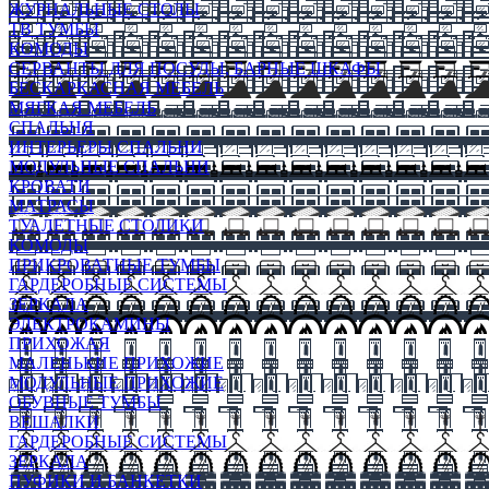
ЖУРНАЛЬНЫЕ СТОЛЫ
ТВ ТУМБЫ
КОМОДЫ
СЕРВАНТЫ ДЛЯ ПОСУДЫ, БАРНЫЕ ШКАФЫ
БЕСКАРКАСНАЯ МЕБЕЛЬ
МЯГКАЯ МЕБЕЛЬ
СПАЛЬНЯ
ИНТЕРЬЕРЫ СПАЛЬНИ
МОДУЛЬНЫЕ СПАЛЬНИ
КРОВАТИ
МАТРАСЫ
ТУАЛЕТНЫЕ СТОЛИКИ
КОМОДЫ
ПРИКРОВАТНЫЕ ТУМБЫ
ГАРДЕРОБНЫЕ СИСТЕМЫ
ЗЕРКАЛА
ЭЛЕКТРОКАМИНЫ
ПРИХОЖАЯ
МАЛЕНЬКИЕ ПРИХОЖИЕ
МОДУЛЬНЫЕ ПРИХОЖИЕ
ОБУВНЫЕ ТУМБЫ
ВЕШАЛКИ
ГАРДЕРОБНЫЕ СИСТЕМЫ
ЗЕРКАЛА
ПУФИКИ И БАНКЕТКИ