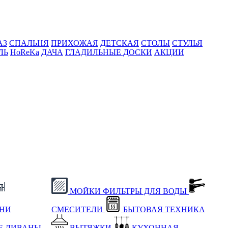
АЗ
СПАЛЬНЯ
ПРИХОЖАЯ
ДЕТСКАЯ
СТОЛЫ
СТУЛЬЯ
ЛЬ
HoReKa
ДАЧА
ГЛАДИЛЬНЫЕ ДОСКИ
АКЦИИ
МОЙКИ
ФИЛЬТРЫ ДЛЯ ВОДЫ
ХНИ
СМЕСИТЕЛИ
БЫТОВАЯ ТЕХНИКА
Е
ДИВАНЫ
ВЫТЯЖКИ
КУХОННАЯ