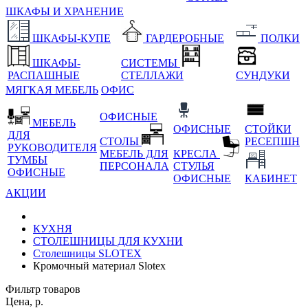
ШКАФЫ И ХРАНЕНИЕ
ШКАФЫ-КУПЕ
ГАРДЕРОБНЫЕ
ПОЛКИ
ШКАФЫ-
СИСТЕМЫ
РАСПАШНЫЕ
СТЕЛЛАЖИ
СУНДУКИ
МЯГКАЯ МЕБЕЛЬ
ОФИС
ОФИСНЫЕ
МЕБЕЛЬ
ОФИСНЫЕ
СТОЙКИ
ДЛЯ
СТОЛЫ
РЕСЕПШН
РУКОВОДИТЕЛЯ
МЕБЕЛЬ ДЛЯ
КРЕСЛА
ТУМБЫ
ПЕРСОНАЛА
СТУЛЬЯ
ОФИСНЫЕ
ОФИСНЫЕ
КАБИНЕТ
АКЦИИ
КУХНЯ
СТОЛЕШНИЦЫ ДЛЯ КУХНИ
Столешницы SLOTEX
Кромочный материал Slotex
Фильтр товаров
Цена, р.