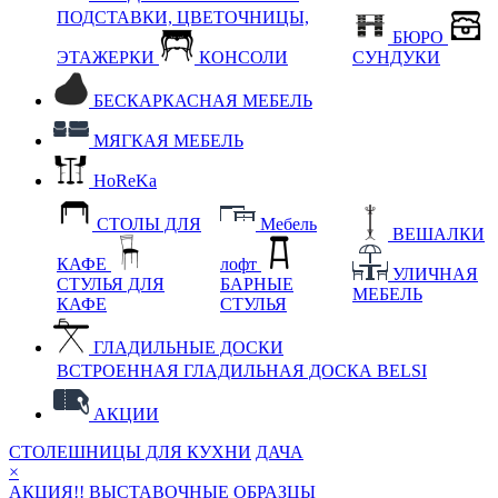
ПОДСТАВКИ, ЦВЕТОЧНИЦЫ,
БЮРО
ЭТАЖЕРКИ
КОНСОЛИ
СУНДУКИ
БЕСКАРКАСНАЯ МЕБЕЛЬ
МЯГКАЯ МЕБЕЛЬ
HoReKa
СТОЛЫ ДЛЯ
Мебель
ВЕШАЛКИ
КАФЕ
лофт
УЛИЧНАЯ
СТУЛЬЯ ДЛЯ
БАРНЫЕ
МЕБЕЛЬ
КАФЕ
СТУЛЬЯ
ГЛАДИЛЬНЫЕ ДОСКИ
ВСТРОЕННАЯ ГЛАДИЛЬНАЯ ДОСКА BELSI
АКЦИИ
СТОЛЕШНИЦЫ ДЛЯ КУХНИ
ДАЧА
×
АКЦИЯ!! ВЫСТАВОЧНЫЕ ОБРАЗЦЫ