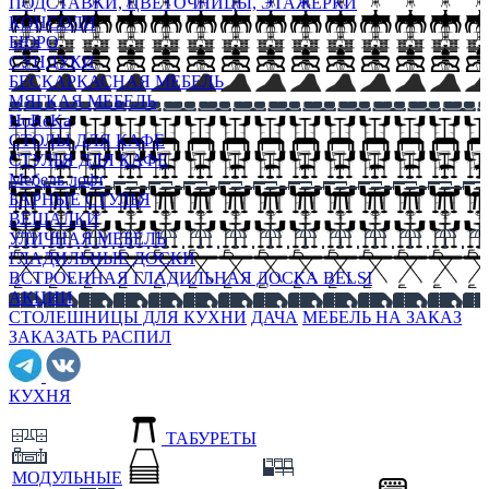
ПОДСТАВКИ, ЦВЕТОЧНИЦЫ, ЭТАЖЕРКИ
КОНСОЛИ
БЮРО
СУНДУКИ
БЕСКАРКАСНАЯ МЕБЕЛЬ
МЯГКАЯ МЕБЕЛЬ
HoReKa
СТОЛЫ ДЛЯ КАФЕ
СТУЛЬЯ ДЛЯ КАФЕ
Мебель лофт
БАРНЫЕ СТУЛЬЯ
ВЕШАЛКИ
УЛИЧНАЯ МЕБЕЛЬ
ГЛАДИЛЬНЫЕ ДОСКИ
ВСТРОЕННАЯ ГЛАДИЛЬНАЯ ДОСКА BELSI
АКЦИИ
СТОЛЕШНИЦЫ ДЛЯ КУХНИ
ДАЧА
МЕБЕЛЬ НА ЗАКАЗ
ЗАКАЗАТЬ РАСПИЛ
КУХНЯ
ТАБУРЕТЫ
МОДУЛЬНЫЕ