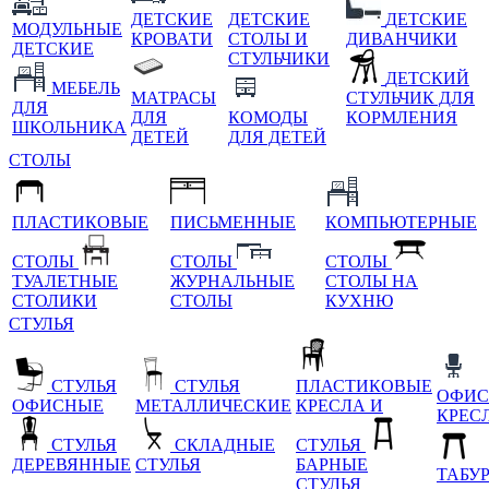
ДЕТСКИЕ
ДЕТСКИЕ
ДЕТСКИЕ
МОДУЛЬНЫЕ
КРОВАТИ
СТОЛЫ И
ДИВАНЧИКИ
ДЕТСКИЕ
СТУЛЬЧИКИ
ДЕТСКИЙ
МЕБЕЛЬ
МАТРАСЫ
СТУЛЬЧИК ДЛЯ
ДЛЯ
ДЛЯ
КОМОДЫ
КОРМЛЕНИЯ
ШКОЛЬНИКА
ДЕТЕЙ
ДЛЯ ДЕТЕЙ
СТОЛЫ
ПЛАСТИКОВЫЕ
ПИСЬМЕННЫЕ
КОМПЬЮТЕРНЫЕ
СТОЛЫ
СТОЛЫ
СТОЛЫ
ТУАЛЕТНЫЕ
ЖУРНАЛЬНЫЕ
СТОЛЫ НА
СТОЛИКИ
СТОЛЫ
КУХНЮ
СТУЛЬЯ
СТУЛЬЯ
СТУЛЬЯ
ПЛАСТИКОВЫЕ
ОФИС
ОФИСНЫЕ
МЕТАЛЛИЧЕСКИЕ
КРЕСЛА И
КРЕС
СТУЛЬЯ
СКЛАДНЫЕ
СТУЛЬЯ
ДЕРЕВЯННЫЕ
СТУЛЬЯ
БАРНЫЕ
ТАБУ
СТУЛЬЯ