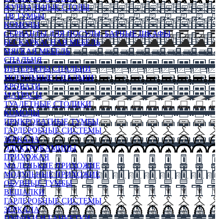
ЖУРНАЛЬНЫЕ СТОЛЫ
ТВ ТУМБЫ
КОМОДЫ
СЕРВАНТЫ ДЛЯ ПОСУДЫ, БАРНЫЕ ШКАФЫ
БЕСКАРКАСНАЯ МЕБЕЛЬ
МЯГКАЯ МЕБЕЛЬ
СПАЛЬНЯ
ИНТЕРЬЕРЫ СПАЛЬНИ
МОДУЛЬНЫЕ СПАЛЬНИ
КРОВАТИ
МАТРАСЫ
ТУАЛЕТНЫЕ СТОЛИКИ
КОМОДЫ
ПРИКРОВАТНЫЕ ТУМБЫ
ГАРДЕРОБНЫЕ СИСТЕМЫ
ЗЕРКАЛА
ЭЛЕКТРОКАМИНЫ
ПРИХОЖАЯ
МАЛЕНЬКИЕ ПРИХОЖИЕ
МОДУЛЬНЫЕ ПРИХОЖИЕ
ОБУВНЫЕ ТУМБЫ
ВЕШАЛКИ
ГАРДЕРОБНЫЕ СИСТЕМЫ
ЗЕРКАЛА
ПУФИКИ И БАНКЕТКИ