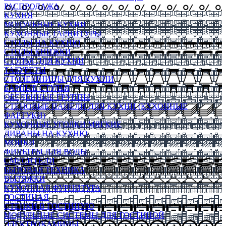
РАСПРОДАЖА
КУХНЯ
МОДУЛЬНЫЕ КУХНИ
КУХОННЫЕ ГАРНИТУРЫ
СТОЛЫ НА КУХНЮ
СТОЛЫ КНИЖКИ
СТУЛЬЯ ДЛЯ КУХНИ
ТАБУРЕТЫ
СТОЛЕШНИЦЫ ДЛЯ КУХНИ
БАРНЫЕ СТУЛЬЯ
ОБЕДЕННЫЕ ГРУППЫ
СТЕНОВЫЕ ПАНЕЛИ ДЛЯ КУХНИ (КУХОННЫЕ
ФАРТУКИ)
КУХОННЫЕ УГОЛКИ МЯГКИЕ
ДИВАНЫ НА КУХНЮ
МОЙКИ
ФИЛЬТРЫ ДЛЯ ВОДЫ
СМЕСИТЕЛИ
БЫТОВАЯ ТЕХНИКА
ВЫТЯЖКИ
КУХОННАЯ ФУРНИТУРА
ГОСТИНАЯ
СТЕНКИ В ГОСТИНУЮ
МОДУЛЬНЫЕ СИСТЕМЫ ДЛЯ ГОСТИНОЙ
ЭЛЕКТРОКАМИНЫ