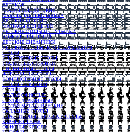
ДЕТСКАЯ
МОДУЛЬНЫЕ ДЕТСКИЕ
МЕБЕЛЬ ДЛЯ ШКОЛЬНИКА
ДЕТСКИЕ КРОВАТИ
МАТРАСЫ ДЛЯ ДЕТЕЙ
ДЕТСКИЕ СТОЛЫ И СТУЛЬЧИКИ
КОМОДЫ ДЛЯ ДЕТЕЙ
ДЕТСКИЕ ДИВАНЧИКИ
ДЕТСКИЙ СТУЛЬЧИК ДЛЯ КОРМЛЕНИЯ
СТОЛЫ
ПЛАСТИКОВЫЕ СТОЛЫ
ТУАЛЕТНЫЕ СТОЛИКИ
ПИСЬМЕННЫЕ СТОЛЫ
ЖУРНАЛЬНЫЕ СТОЛЫ
КОМПЬЮТЕРНЫЕ СТОЛЫ
СТОЛЫ НА КУХНЮ
СТУЛЬЯ
СТУЛЬЯ ОФИСНЫЕ
СТУЛЬЯ ДЕРЕВЯННЫЕ
СТУЛЬЯ МЕТАЛЛИЧЕСКИЕ
СКЛАДНЫЕ СТУЛЬЯ
ПЛАСТИКОВЫЕ КРЕСЛА И СТУЛЬЯ
БАРНЫЕ СТУЛЬЯ
ОФИСНЫЕ КРЕСЛА