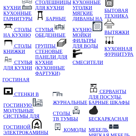
СТОЛЕШНИЦЫ
КУХОННЫЕ
КУХНИ
ДЛЯ КУХНИ
УГОЛКИ
БЫТОВАЯ
КУХОННЫЕ
МЯГКИЕ
ТЕХНИКА
ГАРНИТУРЫ
БАРНЫЕ
ДИВАНЫ НА
СТОЛЫ
СТУЛЬЯ
КУХНЮ
ВЫТЯЖКИ
НА КУХНЮ
ОБЕДЕННЫЕ
МОЙКИ
ФИЛЬТРЫ
СТОЛЫ
ГРУППЫ
ДЛЯ ВОДЫ
КУХОННАЯ
КНИЖКИ
СТЕНОВЫЕ
ФУРНИТУРА
ПАНЕЛИ ДЛЯ
СТУЛЬЯ
КУХНИ
СМЕСИТЕЛИ
ДЛЯ КУХНИ
(КУХОННЫЕ
ФАРТУКИ)
ГОСТИНАЯ
СЕРВАНТЫ
СТЕНКИ В
ДЛЯ ПОСУДЫ,
ЖУРНАЛЬНЫЕ
БАРНЫЕ ШКАФЫ
ГОСТИНУЮ
МОДУЛЬНЫЕ
СТОЛЫ
СИСТЕМЫ ДЛЯ
ТВ ТУМБЫ
БЕСКАРКАСНАЯ
ГОСТИНОЙ
КОМОДЫ
МЕБЕЛЬ
ЭЛЕКТРОКАМИНЫ
МЯГКАЯ МЕБЕЛЬ