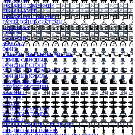
ТАБУРЕТЫ
ШКАФЫ И ХРАНЕНИЕ
ШКАФЫ-КУПЕ
ШКАФЫ-РАСПАШНЫЕ
ГАРДЕРОБНЫЕ СИСТЕМЫ
СТЕЛЛАЖИ
ПОЛКИ
СУНДУКИ
ЗЕРКАЛА
ОФИС
МЕБЕЛЬ ДЛЯ РУКОВОДИТЕЛЯ
ТУМБЫ ОФИСНЫЕ
ОФИСНЫЕ СТОЛЫ
МЕБЕЛЬ ДЛЯ ПЕРСОНАЛА
ОФИСНЫЕ КРЕСЛА
СТУЛЬЯ ОФИСНЫЕ
СТОЙКИ РЕСЕПШН
КАБИНЕТ
МАССИВ
СТОЛЫ
СТУЛЬЯ, БАНКЕТКИ
КОМОДЫ И ТУМБЫ
КРОВАТИ
ШКАФЫ, БУФЕТЫ, СТЕЛЛАЖИ
ПРЕДМЕТЫ ИНТЕРЬЕРА