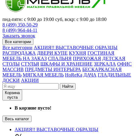
пнд-пятн: с 9:00 до 19:00 суб, вскр: с 9:00 до 18:00
8 (499) 350-50-29
8 (499) 964-44-11
Заказать звонок
Все категории
Все категории
АКЦИЯ!! ВЫСТАВОЧНЫЕ ОБРАЗЦЫ
РАСПРОДАЖА
ДВЕРИ КУПЕ
КУХНЯ
ГОСТИНАЯ
МЕБЕЛЬ НА ЗАКАЗ
СПАЛЬНЯ
ПРИХОЖАЯ
ДЕТСКАЯ
СТОЛЫ
СТУЛЬЯ
ШКАФЫ И ХРАНЕНИЕ
ЗЕРКАЛА
ОФИС
МАССИВ
ПРЕДМЕТЫ ИНТЕРЬЕРА
БЕСКАРКАСНАЯ
МЕБЕЛЬ
МЯГКАЯ МЕБЕЛЬ
HoReKa
ДАЧА
ГЛАДИЛЬНЫЕ
ДОСКИ
АКЦИИ
Найти
Корзина
пуста
В корзине пусто!
Весь каталог
АКЦИЯ!! ВЫСТАВОЧНЫЕ ОБРАЗЦЫ