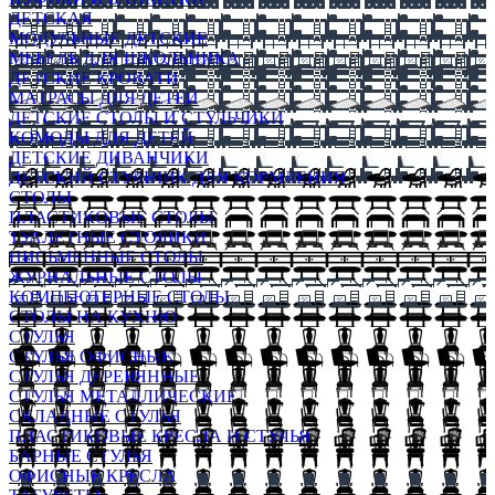
ДЕТСКАЯ
МОДУЛЬНЫЕ ДЕТСКИЕ
МЕБЕЛЬ ДЛЯ ШКОЛЬНИКА
ДЕТСКИЕ КРОВАТИ
МАТРАСЫ ДЛЯ ДЕТЕЙ
ДЕТСКИЕ СТОЛЫ И СТУЛЬЧИКИ
КОМОДЫ ДЛЯ ДЕТЕЙ
ДЕТСКИЕ ДИВАНЧИКИ
ДЕТСКИЙ СТУЛЬЧИК ДЛЯ КОРМЛЕНИЯ
СТОЛЫ
ПЛАСТИКОВЫЕ СТОЛЫ
ТУАЛЕТНЫЕ СТОЛИКИ
ПИСЬМЕННЫЕ СТОЛЫ
ЖУРНАЛЬНЫЕ СТОЛЫ
КОМПЬЮТЕРНЫЕ СТОЛЫ
СТОЛЫ НА КУХНЮ
СТУЛЬЯ
СТУЛЬЯ ОФИСНЫЕ
СТУЛЬЯ ДЕРЕВЯННЫЕ
СТУЛЬЯ МЕТАЛЛИЧЕСКИЕ
СКЛАДНЫЕ СТУЛЬЯ
ПЛАСТИКОВЫЕ КРЕСЛА И СТУЛЬЯ
БАРНЫЕ СТУЛЬЯ
ОФИСНЫЕ КРЕСЛА