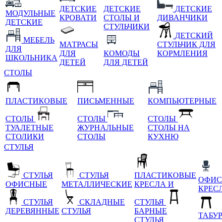
ДЕТСКИЕ
ДЕТСКИЕ
ДЕТСКИЕ
МОДУЛЬНЫЕ
КРОВАТИ
СТОЛЫ И
ДИВАНЧИКИ
ДЕТСКИЕ
СТУЛЬЧИКИ
ДЕТСКИЙ
МЕБЕЛЬ
МАТРАСЫ
СТУЛЬЧИК ДЛЯ
ДЛЯ
ДЛЯ
КОМОДЫ
КОРМЛЕНИЯ
ШКОЛЬНИКА
ДЕТЕЙ
ДЛЯ ДЕТЕЙ
СТОЛЫ
ПЛАСТИКОВЫЕ
ПИСЬМЕННЫЕ
КОМПЬЮТЕРНЫЕ
СТОЛЫ
СТОЛЫ
СТОЛЫ
ТУАЛЕТНЫЕ
ЖУРНАЛЬНЫЕ
СТОЛЫ НА
СТОЛИКИ
СТОЛЫ
КУХНЮ
СТУЛЬЯ
СТУЛЬЯ
СТУЛЬЯ
ПЛАСТИКОВЫЕ
ОФИС
ОФИСНЫЕ
МЕТАЛЛИЧЕСКИЕ
КРЕСЛА И
КРЕС
СТУЛЬЯ
СКЛАДНЫЕ
СТУЛЬЯ
ДЕРЕВЯННЫЕ
СТУЛЬЯ
БАРНЫЕ
ТАБУ
СТУЛЬЯ