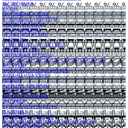
РАСПРОДАЖА
КУХНЯ
МОДУЛЬНЫЕ КУХНИ
КУХОННЫЕ ГАРНИТУРЫ
СТОЛЫ НА КУХНЮ
СТОЛЫ КНИЖКИ
СТУЛЬЯ ДЛЯ КУХНИ
ТАБУРЕТЫ
СТОЛЕШНИЦЫ ДЛЯ КУХНИ
БАРНЫЕ СТУЛЬЯ
ОБЕДЕННЫЕ ГРУППЫ
СТЕНОВЫЕ ПАНЕЛИ ДЛЯ КУХНИ (КУХОННЫЕ
ФАРТУКИ)
КУХОННЫЕ УГОЛКИ МЯГКИЕ
ДИВАНЫ НА КУХНЮ
МОЙКИ
ФИЛЬТРЫ ДЛЯ ВОДЫ
СМЕСИТЕЛИ
БЫТОВАЯ ТЕХНИКА
ВЫТЯЖКИ
КУХОННАЯ ФУРНИТУРА
ГОСТИНАЯ
СТЕНКИ В ГОСТИНУЮ
МОДУЛЬНЫЕ СИСТЕМЫ ДЛЯ ГОСТИНОЙ
ЭЛЕКТРОКАМИНЫ