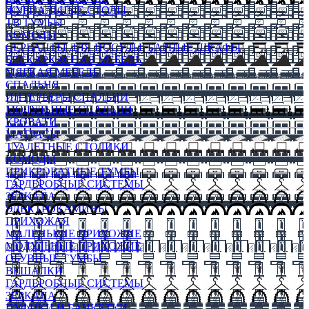
ЖУРНАЛЬНЫЕ СТОЛЫ
ТВ ТУМБЫ
КОМОДЫ
СЕРВАНТЫ ДЛЯ ПОСУДЫ, БАРНЫЕ ШКАФЫ
БЕСКАРКАСНАЯ МЕБЕЛЬ
МЯГКАЯ МЕБЕЛЬ
СПАЛЬНЯ
ИНТЕРЬЕРЫ СПАЛЬНИ
МОДУЛЬНЫЕ СПАЛЬНИ
КРОВАТИ
МАТРАСЫ
ТУАЛЕТНЫЕ СТОЛИКИ
КОМОДЫ
ПРИКРОВАТНЫЕ ТУМБЫ
ГАРДЕРОБНЫЕ СИСТЕМЫ
ЗЕРКАЛА
ЭЛЕКТРОКАМИНЫ
ПРИХОЖАЯ
МАЛЕНЬКИЕ ПРИХОЖИЕ
МОДУЛЬНЫЕ ПРИХОЖИЕ
ОБУВНЫЕ ТУМБЫ
ВЕШАЛКИ
ГАРДЕРОБНЫЕ СИСТЕМЫ
ЗЕРКАЛА
ПУФИКИ И БАНКЕТКИ