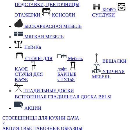
ПОДСТАВКИ, ЦВЕТОЧНИЦЫ,
БЮРО
ЭТАЖЕРКИ
КОНСОЛИ
СУНДУКИ
БЕСКАРКАСНАЯ МЕБЕЛЬ
МЯГКАЯ МЕБЕЛЬ
HoReKa
СТОЛЫ ДЛЯ
Мебель
ВЕШАЛКИ
КАФЕ
лофт
УЛИЧНАЯ
СТУЛЬЯ ДЛЯ
БАРНЫЕ
МЕБЕЛЬ
КАФЕ
СТУЛЬЯ
ГЛАДИЛЬНЫЕ ДОСКИ
ВСТРОЕННАЯ ГЛАДИЛЬНАЯ ДОСКА BELSI
АКЦИИ
СТОЛЕШНИЦЫ ДЛЯ КУХНИ
ДАЧА
×
АКЦИЯ!! ВЫСТАВОЧНЫЕ ОБРАЗЦЫ