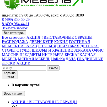
пнд-пятн: с 9:00 до 19:00 суб, вскр: с 9:00 до 18:00
8 (499) 350-50-29
8 (499) 964-44-11
Заказать звонок
Все категории
Все категории
АКЦИЯ!! ВЫСТАВОЧНЫЕ ОБРАЗЦЫ
РАСПРОДАЖА
ДВЕРИ КУПЕ
КУХНЯ
ГОСТИНАЯ
МЕБЕЛЬ НА ЗАКАЗ
СПАЛЬНЯ
ПРИХОЖАЯ
ДЕТСКАЯ
СТОЛЫ
СТУЛЬЯ
ШКАФЫ И ХРАНЕНИЕ
ЗЕРКАЛА
ОФИС
МАССИВ
ПРЕДМЕТЫ ИНТЕРЬЕРА
БЕСКАРКАСНАЯ
МЕБЕЛЬ
МЯГКАЯ МЕБЕЛЬ
HoReKa
ДАЧА
ГЛАДИЛЬНЫЕ
ДОСКИ
АКЦИИ
Найти
Корзина
пуста
В корзине пусто!
Весь каталог
АКЦИЯ!! ВЫСТАВОЧНЫЕ ОБРАЗЦЫ