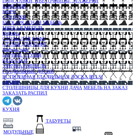
ПОДСТАВКИ, ЦВЕТОЧНИЦЫ, ЭТАЖЕРКИ
КОНСОЛИ
БЮРО
СУНДУКИ
БЕСКАРКАСНАЯ МЕБЕЛЬ
МЯГКАЯ МЕБЕЛЬ
HoReKa
СТОЛЫ ДЛЯ КАФЕ
СТУЛЬЯ ДЛЯ КАФЕ
Мебель лофт
БАРНЫЕ СТУЛЬЯ
ВЕШАЛКИ
УЛИЧНАЯ МЕБЕЛЬ
ГЛАДИЛЬНЫЕ ДОСКИ
ВСТРОЕННАЯ ГЛАДИЛЬНАЯ ДОСКА BELSI
АКЦИИ
СТОЛЕШНИЦЫ ДЛЯ КУХНИ
ДАЧА
МЕБЕЛЬ НА ЗАКАЗ
ЗАКАЗАТЬ РАСПИЛ
КУХНЯ
ТАБУРЕТЫ
МОДУЛЬНЫЕ