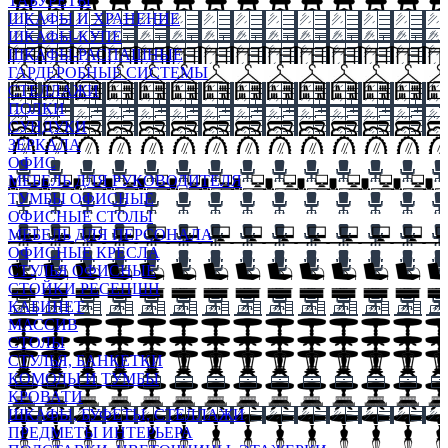
ТАБУРЕТЫ
ШКАФЫ И ХРАНЕНИЕ
ШКАФЫ-КУПЕ
ШКАФЫ-РАСПАШНЫЕ
ГАРДЕРОБНЫЕ СИСТЕМЫ
СТЕЛЛАЖИ
ПОЛКИ
СУНДУКИ
ЗЕРКАЛА
ОФИС
МЕБЕЛЬ ДЛЯ РУКОВОДИТЕЛЯ
ТУМБЫ ОФИСНЫЕ
ОФИСНЫЕ СТОЛЫ
МЕБЕЛЬ ДЛЯ ПЕРСОНАЛА
ОФИСНЫЕ КРЕСЛА
СТУЛЬЯ ОФИСНЫЕ
СТОЙКИ РЕСЕПШН
КАБИНЕТ
МАССИВ
СТОЛЫ
СТУЛЬЯ, БАНКЕТКИ
КОМОДЫ И ТУМБЫ
КРОВАТИ
ШКАФЫ, БУФЕТЫ, СТЕЛЛАЖИ
ПРЕДМЕТЫ ИНТЕРЬЕРА