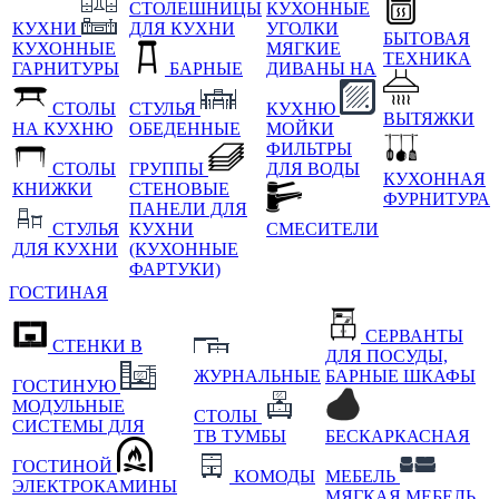
СТОЛЕШНИЦЫ
КУХОННЫЕ
КУХНИ
ДЛЯ КУХНИ
УГОЛКИ
БЫТОВАЯ
КУХОННЫЕ
МЯГКИЕ
ТЕХНИКА
ГАРНИТУРЫ
БАРНЫЕ
ДИВАНЫ НА
СТОЛЫ
СТУЛЬЯ
КУХНЮ
ВЫТЯЖКИ
НА КУХНЮ
ОБЕДЕННЫЕ
МОЙКИ
ФИЛЬТРЫ
СТОЛЫ
ГРУППЫ
ДЛЯ ВОДЫ
КУХОННАЯ
КНИЖКИ
СТЕНОВЫЕ
ФУРНИТУРА
ПАНЕЛИ ДЛЯ
СТУЛЬЯ
КУХНИ
СМЕСИТЕЛИ
ДЛЯ КУХНИ
(КУХОННЫЕ
ФАРТУКИ)
ГОСТИНАЯ
СЕРВАНТЫ
СТЕНКИ В
ДЛЯ ПОСУДЫ,
ЖУРНАЛЬНЫЕ
БАРНЫЕ ШКАФЫ
ГОСТИНУЮ
МОДУЛЬНЫЕ
СТОЛЫ
СИСТЕМЫ ДЛЯ
ТВ ТУМБЫ
БЕСКАРКАСНАЯ
ГОСТИНОЙ
КОМОДЫ
МЕБЕЛЬ
ЭЛЕКТРОКАМИНЫ
МЯГКАЯ МЕБЕЛЬ