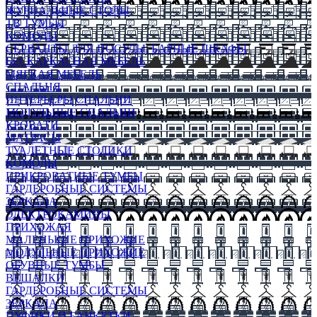
ЖУРНАЛЬНЫЕ СТОЛЫ
ТВ ТУМБЫ
КОМОДЫ
СЕРВАНТЫ ДЛЯ ПОСУДЫ, БАРНЫЕ ШКАФЫ
БЕСКАРКАСНАЯ МЕБЕЛЬ
МЯГКАЯ МЕБЕЛЬ
СПАЛЬНЯ
ИНТЕРЬЕРЫ СПАЛЬНИ
МОДУЛЬНЫЕ СПАЛЬНИ
КРОВАТИ
МАТРАСЫ
ТУАЛЕТНЫЕ СТОЛИКИ
КОМОДЫ
ПРИКРОВАТНЫЕ ТУМБЫ
ГАРДЕРОБНЫЕ СИСТЕМЫ
ЗЕРКАЛА
ЭЛЕКТРОКАМИНЫ
ПРИХОЖАЯ
МАЛЕНЬКИЕ ПРИХОЖИЕ
МОДУЛЬНЫЕ ПРИХОЖИЕ
ОБУВНЫЕ ТУМБЫ
ВЕШАЛКИ
ГАРДЕРОБНЫЕ СИСТЕМЫ
ЗЕРКАЛА
ПУФИКИ И БАНКЕТКИ