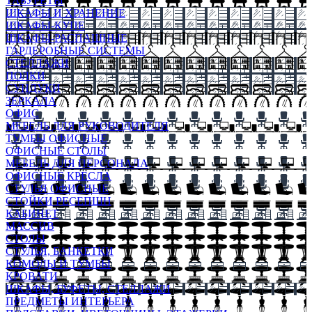
ТАБУРЕТЫ
ШКАФЫ И ХРАНЕНИЕ
ШКАФЫ-КУПЕ
ШКАФЫ-РАСПАШНЫЕ
ГАРДЕРОБНЫЕ СИСТЕМЫ
СТЕЛЛАЖИ
ПОЛКИ
СУНДУКИ
ЗЕРКАЛА
ОФИС
МЕБЕЛЬ ДЛЯ РУКОВОДИТЕЛЯ
ТУМБЫ ОФИСНЫЕ
ОФИСНЫЕ СТОЛЫ
МЕБЕЛЬ ДЛЯ ПЕРСОНАЛА
ОФИСНЫЕ КРЕСЛА
СТУЛЬЯ ОФИСНЫЕ
СТОЙКИ РЕСЕПШН
КАБИНЕТ
МАССИВ
СТОЛЫ
СТУЛЬЯ, БАНКЕТКИ
КОМОДЫ И ТУМБЫ
КРОВАТИ
ШКАФЫ, БУФЕТЫ, СТЕЛЛАЖИ
ПРЕДМЕТЫ ИНТЕРЬЕРА