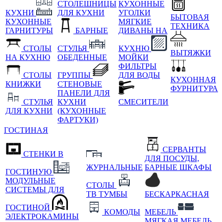
СТОЛЕШНИЦЫ
КУХОННЫЕ
КУХНИ
ДЛЯ КУХНИ
УГОЛКИ
БЫТОВАЯ
КУХОННЫЕ
МЯГКИЕ
ТЕХНИКА
ГАРНИТУРЫ
БАРНЫЕ
ДИВАНЫ НА
СТОЛЫ
СТУЛЬЯ
КУХНЮ
ВЫТЯЖКИ
НА КУХНЮ
ОБЕДЕННЫЕ
МОЙКИ
ФИЛЬТРЫ
СТОЛЫ
ГРУППЫ
ДЛЯ ВОДЫ
КУХОННАЯ
КНИЖКИ
СТЕНОВЫЕ
ФУРНИТУРА
ПАНЕЛИ ДЛЯ
СТУЛЬЯ
КУХНИ
СМЕСИТЕЛИ
ДЛЯ КУХНИ
(КУХОННЫЕ
ФАРТУКИ)
ГОСТИНАЯ
СЕРВАНТЫ
СТЕНКИ В
ДЛЯ ПОСУДЫ,
ЖУРНАЛЬНЫЕ
БАРНЫЕ ШКАФЫ
ГОСТИНУЮ
МОДУЛЬНЫЕ
СТОЛЫ
СИСТЕМЫ ДЛЯ
ТВ ТУМБЫ
БЕСКАРКАСНАЯ
ГОСТИНОЙ
КОМОДЫ
МЕБЕЛЬ
ЭЛЕКТРОКАМИНЫ
МЯГКАЯ МЕБЕЛЬ