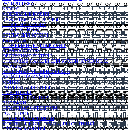
РАСПРОДАЖА
КУХНЯ
МОДУЛЬНЫЕ КУХНИ
КУХОННЫЕ ГАРНИТУРЫ
СТОЛЫ НА КУХНЮ
СТОЛЫ КНИЖКИ
СТУЛЬЯ ДЛЯ КУХНИ
ТАБУРЕТЫ
СТОЛЕШНИЦЫ ДЛЯ КУХНИ
БАРНЫЕ СТУЛЬЯ
ОБЕДЕННЫЕ ГРУППЫ
СТЕНОВЫЕ ПАНЕЛИ ДЛЯ КУХНИ (КУХОННЫЕ
ФАРТУКИ)
КУХОННЫЕ УГОЛКИ МЯГКИЕ
ДИВАНЫ НА КУХНЮ
МОЙКИ
ФИЛЬТРЫ ДЛЯ ВОДЫ
СМЕСИТЕЛИ
БЫТОВАЯ ТЕХНИКА
ВЫТЯЖКИ
КУХОННАЯ ФУРНИТУРА
ГОСТИНАЯ
СТЕНКИ В ГОСТИНУЮ
МОДУЛЬНЫЕ СИСТЕМЫ ДЛЯ ГОСТИНОЙ
ЭЛЕКТРОКАМИНЫ