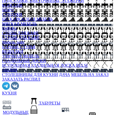
ПОДСТАВКИ, ЦВЕТОЧНИЦЫ, ЭТАЖЕРКИ
КОНСОЛИ
БЮРО
СУНДУКИ
БЕСКАРКАСНАЯ МЕБЕЛЬ
МЯГКАЯ МЕБЕЛЬ
HoReKa
СТОЛЫ ДЛЯ КАФЕ
СТУЛЬЯ ДЛЯ КАФЕ
Мебель лофт
БАРНЫЕ СТУЛЬЯ
ВЕШАЛКИ
УЛИЧНАЯ МЕБЕЛЬ
ГЛАДИЛЬНЫЕ ДОСКИ
ВСТРОЕННАЯ ГЛАДИЛЬНАЯ ДОСКА BELSI
АКЦИИ
СТОЛЕШНИЦЫ ДЛЯ КУХНИ
ДАЧА
МЕБЕЛЬ НА ЗАКАЗ
ЗАКАЗАТЬ РАСПИЛ
КУХНЯ
ТАБУРЕТЫ
МОДУЛЬНЫЕ