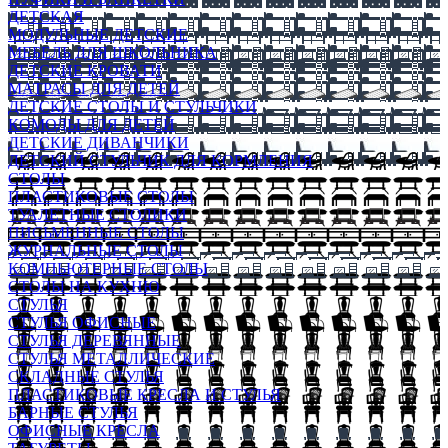
ДЕТСКАЯ
МОДУЛЬНЫЕ ДЕТСКИЕ
МЕБЕЛЬ ДЛЯ ШКОЛЬНИКА
ДЕТСКИЕ КРОВАТИ
МАТРАСЫ ДЛЯ ДЕТЕЙ
ДЕТСКИЕ СТОЛЫ И СТУЛЬЧИКИ
КОМОДЫ ДЛЯ ДЕТЕЙ
ДЕТСКИЕ ДИВАНЧИКИ
ДЕТСКИЙ СТУЛЬЧИК ДЛЯ КОРМЛЕНИЯ
СТОЛЫ
ПЛАСТИКОВЫЕ СТОЛЫ
ТУАЛЕТНЫЕ СТОЛИКИ
ПИСЬМЕННЫЕ СТОЛЫ
ЖУРНАЛЬНЫЕ СТОЛЫ
КОМПЬЮТЕРНЫЕ СТОЛЫ
СТОЛЫ НА КУХНЮ
СТУЛЬЯ
СТУЛЬЯ ОФИСНЫЕ
СТУЛЬЯ ДЕРЕВЯННЫЕ
СТУЛЬЯ МЕТАЛЛИЧЕСКИЕ
СКЛАДНЫЕ СТУЛЬЯ
ПЛАСТИКОВЫЕ КРЕСЛА И СТУЛЬЯ
БАРНЫЕ СТУЛЬЯ
ОФИСНЫЕ КРЕСЛА