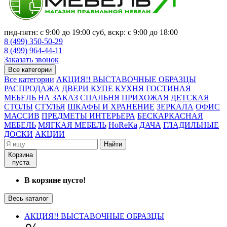
пнд-пятн: с 9:00 до 19:00 суб, вскр: с 9:00 до 18:00
8 (499) 350-50-29
8 (499) 964-44-11
Заказать звонок
Все категории
Все категории
АКЦИЯ!! ВЫСТАВОЧНЫЕ ОБРАЗЦЫ
РАСПРОДАЖА
ДВЕРИ КУПЕ
КУХНЯ
ГОСТИНАЯ
МЕБЕЛЬ НА ЗАКАЗ
СПАЛЬНЯ
ПРИХОЖАЯ
ДЕТСКАЯ
СТОЛЫ
СТУЛЬЯ
ШКАФЫ И ХРАНЕНИЕ
ЗЕРКАЛА
ОФИС
МАССИВ
ПРЕДМЕТЫ ИНТЕРЬЕРА
БЕСКАРКАСНАЯ
МЕБЕЛЬ
МЯГКАЯ МЕБЕЛЬ
HoReKa
ДАЧА
ГЛАДИЛЬНЫЕ
ДОСКИ
АКЦИИ
Найти
Корзина
пуста
В корзине пусто!
Весь каталог
АКЦИЯ!! ВЫСТАВОЧНЫЕ ОБРАЗЦЫ