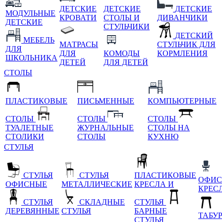
ДЕТСКИЕ
ДЕТСКИЕ
ДЕТСКИЕ
МОДУЛЬНЫЕ
КРОВАТИ
СТОЛЫ И
ДИВАНЧИКИ
ДЕТСКИЕ
СТУЛЬЧИКИ
ДЕТСКИЙ
МЕБЕЛЬ
МАТРАСЫ
СТУЛЬЧИК ДЛЯ
ДЛЯ
ДЛЯ
КОМОДЫ
КОРМЛЕНИЯ
ШКОЛЬНИКА
ДЕТЕЙ
ДЛЯ ДЕТЕЙ
СТОЛЫ
ПЛАСТИКОВЫЕ
ПИСЬМЕННЫЕ
КОМПЬЮТЕРНЫЕ
СТОЛЫ
СТОЛЫ
СТОЛЫ
ТУАЛЕТНЫЕ
ЖУРНАЛЬНЫЕ
СТОЛЫ НА
СТОЛИКИ
СТОЛЫ
КУХНЮ
СТУЛЬЯ
СТУЛЬЯ
СТУЛЬЯ
ПЛАСТИКОВЫЕ
ОФИС
ОФИСНЫЕ
МЕТАЛЛИЧЕСКИЕ
КРЕСЛА И
КРЕС
СТУЛЬЯ
СКЛАДНЫЕ
СТУЛЬЯ
ДЕРЕВЯННЫЕ
СТУЛЬЯ
БАРНЫЕ
ТАБУ
СТУЛЬЯ