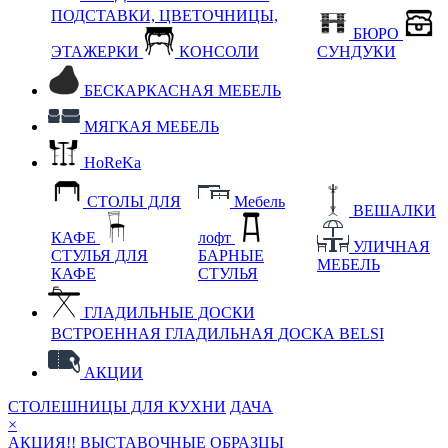
ПОДСТАВКИ, ЦВЕТОЧНИЦЫ,
БЮРО
ЭТАЖЕРКИ
КОНСОЛИ
СУНДУКИ
БЕСКАРКАСНАЯ МЕБЕЛЬ
МЯГКАЯ МЕБЕЛЬ
HoReKa
СТОЛЫ ДЛЯ
Мебель
ВЕШАЛКИ
КАФЕ
лофт
УЛИЧНАЯ
СТУЛЬЯ ДЛЯ
БАРНЫЕ
МЕБЕЛЬ
КАФЕ
СТУЛЬЯ
ГЛАДИЛЬНЫЕ ДОСКИ
ВСТРОЕННАЯ ГЛАДИЛЬНАЯ ДОСКА BELSI
АКЦИИ
СТОЛЕШНИЦЫ ДЛЯ КУХНИ
ДАЧА
×
АКЦИЯ!! ВЫСТАВОЧНЫЕ ОБРАЗЦЫ