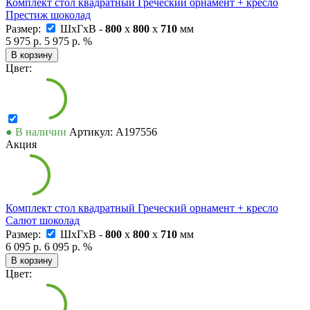
Комплект стол квадратный Греческий орнамент + кресло
Престиж шоколад
Размер:
ШxГxВ -
800
x
800
x
710
мм
5 975 р.
5 975 р.
%
В корзину
Цвет:
● В наличии
Артикул: А197556
Акция
Комплект стол квадратный Греческий орнамент + кресло
Салют шоколад
Размер:
ШxГxВ -
800
x
800
x
710
мм
6 095 р.
6 095 р.
%
В корзину
Цвет: