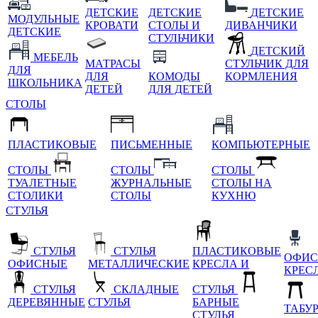
ДЕТСКИЕ
ДЕТСКИЕ
ДЕТСКИЕ
МОДУЛЬНЫЕ
КРОВАТИ
СТОЛЫ И
ДИВАНЧИКИ
ДЕТСКИЕ
СТУЛЬЧИКИ
ДЕТСКИЙ
МЕБЕЛЬ
МАТРАСЫ
СТУЛЬЧИК ДЛЯ
ДЛЯ
ДЛЯ
КОМОДЫ
КОРМЛЕНИЯ
ШКОЛЬНИКА
ДЕТЕЙ
ДЛЯ ДЕТЕЙ
СТОЛЫ
ПЛАСТИКОВЫЕ
ПИСЬМЕННЫЕ
КОМПЬЮТЕРНЫЕ
СТОЛЫ
СТОЛЫ
СТОЛЫ
ТУАЛЕТНЫЕ
ЖУРНАЛЬНЫЕ
СТОЛЫ НА
СТОЛИКИ
СТОЛЫ
КУХНЮ
СТУЛЬЯ
СТУЛЬЯ
СТУЛЬЯ
ПЛАСТИКОВЫЕ
ОФИС
ОФИСНЫЕ
МЕТАЛЛИЧЕСКИЕ
КРЕСЛА И
КРЕС
СТУЛЬЯ
СКЛАДНЫЕ
СТУЛЬЯ
ДЕРЕВЯННЫЕ
СТУЛЬЯ
БАРНЫЕ
ТАБУ
СТУЛЬЯ