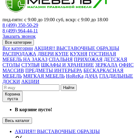
пнд-пятн: с 9:00 до 19:00 суб, вскр: с 9:00 до 18:00
8 (499) 350-50-29
8 (499) 964-44-11
Заказать звонок
Все категории
Все категории
АКЦИЯ!! ВЫСТАВОЧНЫЕ ОБРАЗЦЫ
РАСПРОДАЖА
ДВЕРИ КУПЕ
КУХНЯ
ГОСТИНАЯ
МЕБЕЛЬ НА ЗАКАЗ
СПАЛЬНЯ
ПРИХОЖАЯ
ДЕТСКАЯ
СТОЛЫ
СТУЛЬЯ
ШКАФЫ И ХРАНЕНИЕ
ЗЕРКАЛА
ОФИС
МАССИВ
ПРЕДМЕТЫ ИНТЕРЬЕРА
БЕСКАРКАСНАЯ
МЕБЕЛЬ
МЯГКАЯ МЕБЕЛЬ
HoReKa
ДАЧА
ГЛАДИЛЬНЫЕ
ДОСКИ
АКЦИИ
Найти
Корзина
пуста
В корзине пусто!
Весь каталог
АКЦИЯ!! ВЫСТАВОЧНЫЕ ОБРАЗЦЫ