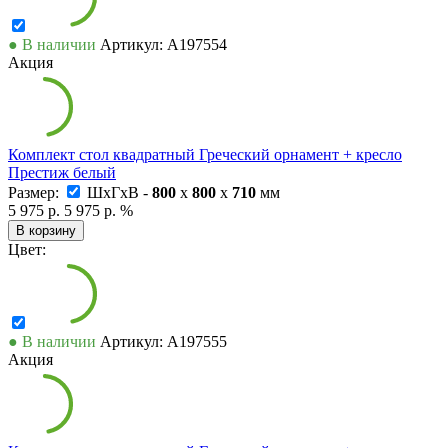
● В наличии
Артикул: А197554
Акция
Комплект стол квадратный Греческий орнамент + кресло
Престиж белый
Размер:
ШxГxВ -
800
x
800
x
710
мм
5 975 р.
5 975 р.
%
В корзину
Цвет:
● В наличии
Артикул: А197555
Акция