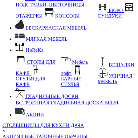
ПОДСТАВКИ, ЦВЕТОЧНИЦЫ,
БЮРО
ЭТАЖЕРКИ
КОНСОЛИ
СУНДУКИ
БЕСКАРКАСНАЯ МЕБЕЛЬ
МЯГКАЯ МЕБЕЛЬ
HoReKa
СТОЛЫ ДЛЯ
Мебель
ВЕШАЛКИ
КАФЕ
лофт
УЛИЧНАЯ
СТУЛЬЯ ДЛЯ
БАРНЫЕ
МЕБЕЛЬ
КАФЕ
СТУЛЬЯ
ГЛАДИЛЬНЫЕ ДОСКИ
ВСТРОЕННАЯ ГЛАДИЛЬНАЯ ДОСКА BELSI
АКЦИИ
СТОЛЕШНИЦЫ ДЛЯ КУХНИ
ДАЧА
×
АКЦИЯ!! ВЫСТАВОЧНЫЕ ОБРАЗЦЫ