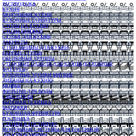
РАСПРОДАЖА
КУХНЯ
МОДУЛЬНЫЕ КУХНИ
КУХОННЫЕ ГАРНИТУРЫ
СТОЛЫ НА КУХНЮ
СТОЛЫ КНИЖКИ
СТУЛЬЯ ДЛЯ КУХНИ
ТАБУРЕТЫ
СТОЛЕШНИЦЫ ДЛЯ КУХНИ
БАРНЫЕ СТУЛЬЯ
ОБЕДЕННЫЕ ГРУППЫ
СТЕНОВЫЕ ПАНЕЛИ ДЛЯ КУХНИ (КУХОННЫЕ
ФАРТУКИ)
КУХОННЫЕ УГОЛКИ МЯГКИЕ
ДИВАНЫ НА КУХНЮ
МОЙКИ
ФИЛЬТРЫ ДЛЯ ВОДЫ
СМЕСИТЕЛИ
БЫТОВАЯ ТЕХНИКА
ВЫТЯЖКИ
КУХОННАЯ ФУРНИТУРА
ГОСТИНАЯ
СТЕНКИ В ГОСТИНУЮ
МОДУЛЬНЫЕ СИСТЕМЫ ДЛЯ ГОСТИНОЙ
ЭЛЕКТРОКАМИНЫ