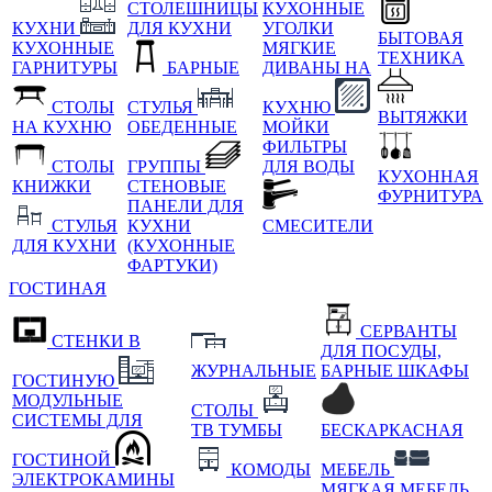
СТОЛЕШНИЦЫ
КУХОННЫЕ
КУХНИ
ДЛЯ КУХНИ
УГОЛКИ
БЫТОВАЯ
КУХОННЫЕ
МЯГКИЕ
ТЕХНИКА
ГАРНИТУРЫ
БАРНЫЕ
ДИВАНЫ НА
СТОЛЫ
СТУЛЬЯ
КУХНЮ
ВЫТЯЖКИ
НА КУХНЮ
ОБЕДЕННЫЕ
МОЙКИ
ФИЛЬТРЫ
СТОЛЫ
ГРУППЫ
ДЛЯ ВОДЫ
КУХОННАЯ
КНИЖКИ
СТЕНОВЫЕ
ФУРНИТУРА
ПАНЕЛИ ДЛЯ
СТУЛЬЯ
КУХНИ
СМЕСИТЕЛИ
ДЛЯ КУХНИ
(КУХОННЫЕ
ФАРТУКИ)
ГОСТИНАЯ
СЕРВАНТЫ
СТЕНКИ В
ДЛЯ ПОСУДЫ,
ЖУРНАЛЬНЫЕ
БАРНЫЕ ШКАФЫ
ГОСТИНУЮ
МОДУЛЬНЫЕ
СТОЛЫ
СИСТЕМЫ ДЛЯ
ТВ ТУМБЫ
БЕСКАРКАСНАЯ
ГОСТИНОЙ
КОМОДЫ
МЕБЕЛЬ
ЭЛЕКТРОКАМИНЫ
МЯГКАЯ МЕБЕЛЬ