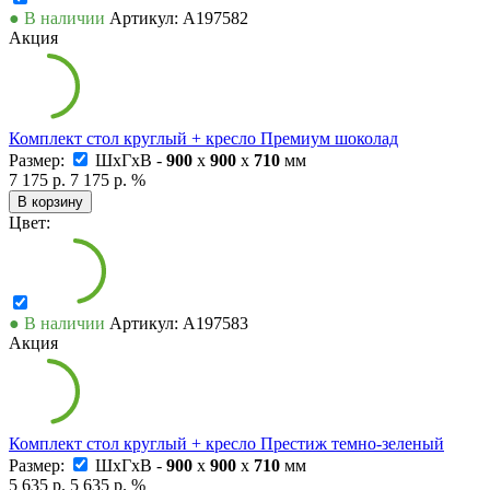
● В наличии
Артикул: А197582
Акция
Комплект стол круглый + кресло Премиум шоколад
Размер:
ШxГxВ -
900
x
900
x
710
мм
7 175 р.
7 175 р.
%
В корзину
Цвет:
● В наличии
Артикул: А197583
Акция
Комплект стол круглый + кресло Престиж темно-зеленый
Размер:
ШxГxВ -
900
x
900
x
710
мм
5 635 р.
5 635 р.
%