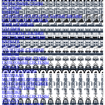
ЖУРНАЛЬНЫЕ СТОЛЫ
ТВ ТУМБЫ
КОМОДЫ
СЕРВАНТЫ ДЛЯ ПОСУДЫ, БАРНЫЕ ШКАФЫ
БЕСКАРКАСНАЯ МЕБЕЛЬ
МЯГКАЯ МЕБЕЛЬ
СПАЛЬНЯ
ИНТЕРЬЕРЫ СПАЛЬНИ
МОДУЛЬНЫЕ СПАЛЬНИ
КРОВАТИ
МАТРАСЫ
ТУАЛЕТНЫЕ СТОЛИКИ
КОМОДЫ
ПРИКРОВАТНЫЕ ТУМБЫ
ГАРДЕРОБНЫЕ СИСТЕМЫ
ЗЕРКАЛА
ЭЛЕКТРОКАМИНЫ
ПРИХОЖАЯ
МАЛЕНЬКИЕ ПРИХОЖИЕ
МОДУЛЬНЫЕ ПРИХОЖИЕ
ОБУВНЫЕ ТУМБЫ
ВЕШАЛКИ
ГАРДЕРОБНЫЕ СИСТЕМЫ
ЗЕРКАЛА
ПУФИКИ И БАНКЕТКИ