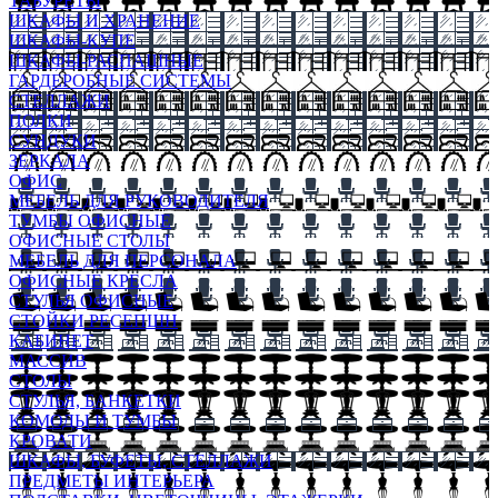
ТАБУРЕТЫ
ШКАФЫ И ХРАНЕНИЕ
ШКАФЫ-КУПЕ
ШКАФЫ-РАСПАШНЫЕ
ГАРДЕРОБНЫЕ СИСТЕМЫ
СТЕЛЛАЖИ
ПОЛКИ
СУНДУКИ
ЗЕРКАЛА
ОФИС
МЕБЕЛЬ ДЛЯ РУКОВОДИТЕЛЯ
ТУМБЫ ОФИСНЫЕ
ОФИСНЫЕ СТОЛЫ
МЕБЕЛЬ ДЛЯ ПЕРСОНАЛА
ОФИСНЫЕ КРЕСЛА
СТУЛЬЯ ОФИСНЫЕ
СТОЙКИ РЕСЕПШН
КАБИНЕТ
МАССИВ
СТОЛЫ
СТУЛЬЯ, БАНКЕТКИ
КОМОДЫ И ТУМБЫ
КРОВАТИ
ШКАФЫ, БУФЕТЫ, СТЕЛЛАЖИ
ПРЕДМЕТЫ ИНТЕРЬЕРА