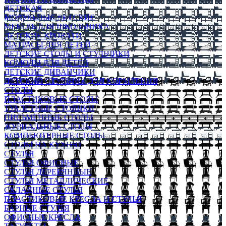
ДЕТСКАЯ
МОДУЛЬНЫЕ ДЕТСКИЕ
МЕБЕЛЬ ДЛЯ ШКОЛЬНИКА
ДЕТСКИЕ КРОВАТИ
МАТРАСЫ ДЛЯ ДЕТЕЙ
ДЕТСКИЕ СТОЛЫ И СТУЛЬЧИКИ
КОМОДЫ ДЛЯ ДЕТЕЙ
ДЕТСКИЕ ДИВАНЧИКИ
ДЕТСКИЙ СТУЛЬЧИК ДЛЯ КОРМЛЕНИЯ
СТОЛЫ
ПЛАСТИКОВЫЕ СТОЛЫ
ТУАЛЕТНЫЕ СТОЛИКИ
ПИСЬМЕННЫЕ СТОЛЫ
ЖУРНАЛЬНЫЕ СТОЛЫ
КОМПЬЮТЕРНЫЕ СТОЛЫ
СТОЛЫ НА КУХНЮ
СТУЛЬЯ
СТУЛЬЯ ОФИСНЫЕ
СТУЛЬЯ ДЕРЕВЯННЫЕ
СТУЛЬЯ МЕТАЛЛИЧЕСКИЕ
СКЛАДНЫЕ СТУЛЬЯ
ПЛАСТИКОВЫЕ КРЕСЛА И СТУЛЬЯ
БАРНЫЕ СТУЛЬЯ
ОФИСНЫЕ КРЕСЛА