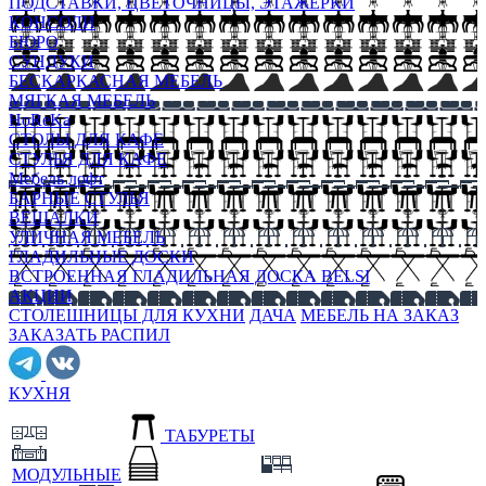
ПОДСТАВКИ, ЦВЕТОЧНИЦЫ, ЭТАЖЕРКИ
КОНСОЛИ
БЮРО
СУНДУКИ
БЕСКАРКАСНАЯ МЕБЕЛЬ
МЯГКАЯ МЕБЕЛЬ
HoReKa
СТОЛЫ ДЛЯ КАФЕ
СТУЛЬЯ ДЛЯ КАФЕ
Мебель лофт
БАРНЫЕ СТУЛЬЯ
ВЕШАЛКИ
УЛИЧНАЯ МЕБЕЛЬ
ГЛАДИЛЬНЫЕ ДОСКИ
ВСТРОЕННАЯ ГЛАДИЛЬНАЯ ДОСКА BELSI
АКЦИИ
СТОЛЕШНИЦЫ ДЛЯ КУХНИ
ДАЧА
МЕБЕЛЬ НА ЗАКАЗ
ЗАКАЗАТЬ РАСПИЛ
КУХНЯ
ТАБУРЕТЫ
МОДУЛЬНЫЕ