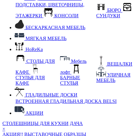
ПОДСТАВКИ, ЦВЕТОЧНИЦЫ,
БЮРО
ЭТАЖЕРКИ
КОНСОЛИ
СУНДУКИ
БЕСКАРКАСНАЯ МЕБЕЛЬ
МЯГКАЯ МЕБЕЛЬ
HoReKa
СТОЛЫ ДЛЯ
Мебель
ВЕШАЛКИ
КАФЕ
лофт
УЛИЧНАЯ
СТУЛЬЯ ДЛЯ
БАРНЫЕ
МЕБЕЛЬ
КАФЕ
СТУЛЬЯ
ГЛАДИЛЬНЫЕ ДОСКИ
ВСТРОЕННАЯ ГЛАДИЛЬНАЯ ДОСКА BELSI
АКЦИИ
СТОЛЕШНИЦЫ ДЛЯ КУХНИ
ДАЧА
×
АКЦИЯ!! ВЫСТАВОЧНЫЕ ОБРАЗЦЫ