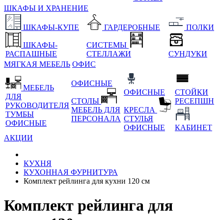
ШКАФЫ И ХРАНЕНИЕ
ШКАФЫ-КУПЕ
ГАРДЕРОБНЫЕ
ПОЛКИ
ШКАФЫ-
СИСТЕМЫ
РАСПАШНЫЕ
СТЕЛЛАЖИ
СУНДУКИ
МЯГКАЯ МЕБЕЛЬ
ОФИС
ОФИСНЫЕ
МЕБЕЛЬ
ОФИСНЫЕ
СТОЙКИ
ДЛЯ
СТОЛЫ
РЕСЕПШН
РУКОВОДИТЕЛЯ
МЕБЕЛЬ ДЛЯ
КРЕСЛА
ТУМБЫ
ПЕРСОНАЛА
СТУЛЬЯ
ОФИСНЫЕ
ОФИСНЫЕ
КАБИНЕТ
АКЦИИ
КУХНЯ
КУХОННАЯ ФУРНИТУРА
Комплект рейлинга для кухни 120 см
Комплект рейлинга для