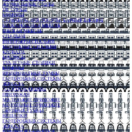
ЖУРНАЛЬНЫЕ СТОЛЫ
ТВ ТУМБЫ
КОМОДЫ
СЕРВАНТЫ ДЛЯ ПОСУДЫ, БАРНЫЕ ШКАФЫ
БЕСКАРКАСНАЯ МЕБЕЛЬ
МЯГКАЯ МЕБЕЛЬ
СПАЛЬНЯ
ИНТЕРЬЕРЫ СПАЛЬНИ
МОДУЛЬНЫЕ СПАЛЬНИ
КРОВАТИ
МАТРАСЫ
ТУАЛЕТНЫЕ СТОЛИКИ
КОМОДЫ
ПРИКРОВАТНЫЕ ТУМБЫ
ГАРДЕРОБНЫЕ СИСТЕМЫ
ЗЕРКАЛА
ЭЛЕКТРОКАМИНЫ
ПРИХОЖАЯ
МАЛЕНЬКИЕ ПРИХОЖИЕ
МОДУЛЬНЫЕ ПРИХОЖИЕ
ОБУВНЫЕ ТУМБЫ
ВЕШАЛКИ
ГАРДЕРОБНЫЕ СИСТЕМЫ
ЗЕРКАЛА
ПУФИКИ И БАНКЕТКИ