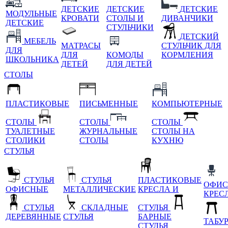
ДЕТСКИЕ
ДЕТСКИЕ
ДЕТСКИЕ
МОДУЛЬНЫЕ
КРОВАТИ
СТОЛЫ И
ДИВАНЧИКИ
ДЕТСКИЕ
СТУЛЬЧИКИ
ДЕТСКИЙ
МЕБЕЛЬ
МАТРАСЫ
СТУЛЬЧИК ДЛЯ
ДЛЯ
ДЛЯ
КОМОДЫ
КОРМЛЕНИЯ
ШКОЛЬНИКА
ДЕТЕЙ
ДЛЯ ДЕТЕЙ
СТОЛЫ
ПЛАСТИКОВЫЕ
ПИСЬМЕННЫЕ
КОМПЬЮТЕРНЫЕ
СТОЛЫ
СТОЛЫ
СТОЛЫ
ТУАЛЕТНЫЕ
ЖУРНАЛЬНЫЕ
СТОЛЫ НА
СТОЛИКИ
СТОЛЫ
КУХНЮ
СТУЛЬЯ
СТУЛЬЯ
СТУЛЬЯ
ПЛАСТИКОВЫЕ
ОФИС
ОФИСНЫЕ
МЕТАЛЛИЧЕСКИЕ
КРЕСЛА И
КРЕС
СТУЛЬЯ
СКЛАДНЫЕ
СТУЛЬЯ
ДЕРЕВЯННЫЕ
СТУЛЬЯ
БАРНЫЕ
ТАБУ
СТУЛЬЯ