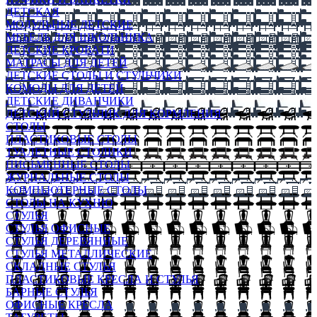
ДЕТСКАЯ
МОДУЛЬНЫЕ ДЕТСКИЕ
МЕБЕЛЬ ДЛЯ ШКОЛЬНИКА
ДЕТСКИЕ КРОВАТИ
МАТРАСЫ ДЛЯ ДЕТЕЙ
ДЕТСКИЕ СТОЛЫ И СТУЛЬЧИКИ
КОМОДЫ ДЛЯ ДЕТЕЙ
ДЕТСКИЕ ДИВАНЧИКИ
ДЕТСКИЙ СТУЛЬЧИК ДЛЯ КОРМЛЕНИЯ
СТОЛЫ
ПЛАСТИКОВЫЕ СТОЛЫ
ТУАЛЕТНЫЕ СТОЛИКИ
ПИСЬМЕННЫЕ СТОЛЫ
ЖУРНАЛЬНЫЕ СТОЛЫ
КОМПЬЮТЕРНЫЕ СТОЛЫ
СТОЛЫ НА КУХНЮ
СТУЛЬЯ
СТУЛЬЯ ОФИСНЫЕ
СТУЛЬЯ ДЕРЕВЯННЫЕ
СТУЛЬЯ МЕТАЛЛИЧЕСКИЕ
СКЛАДНЫЕ СТУЛЬЯ
ПЛАСТИКОВЫЕ КРЕСЛА И СТУЛЬЯ
БАРНЫЕ СТУЛЬЯ
ОФИСНЫЕ КРЕСЛА