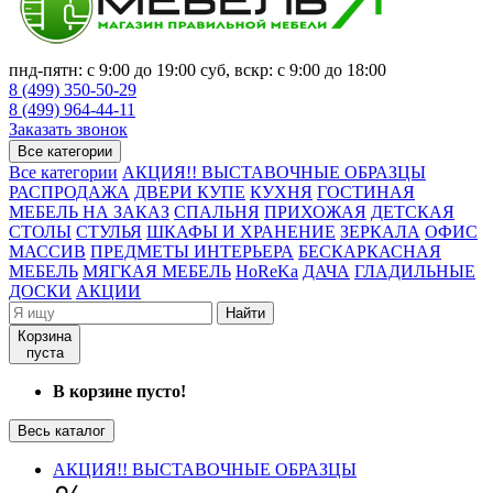
пнд-пятн: с 9:00 до 19:00 суб, вскр: с 9:00 до 18:00
8 (499) 350-50-29
8 (499) 964-44-11
Заказать звонок
Все категории
Все категории
АКЦИЯ!! ВЫСТАВОЧНЫЕ ОБРАЗЦЫ
РАСПРОДАЖА
ДВЕРИ КУПЕ
КУХНЯ
ГОСТИНАЯ
МЕБЕЛЬ НА ЗАКАЗ
СПАЛЬНЯ
ПРИХОЖАЯ
ДЕТСКАЯ
СТОЛЫ
СТУЛЬЯ
ШКАФЫ И ХРАНЕНИЕ
ЗЕРКАЛА
ОФИС
МАССИВ
ПРЕДМЕТЫ ИНТЕРЬЕРА
БЕСКАРКАСНАЯ
МЕБЕЛЬ
МЯГКАЯ МЕБЕЛЬ
HoReKa
ДАЧА
ГЛАДИЛЬНЫЕ
ДОСКИ
АКЦИИ
Найти
Корзина
пуста
В корзине пусто!
Весь каталог
АКЦИЯ!! ВЫСТАВОЧНЫЕ ОБРАЗЦЫ