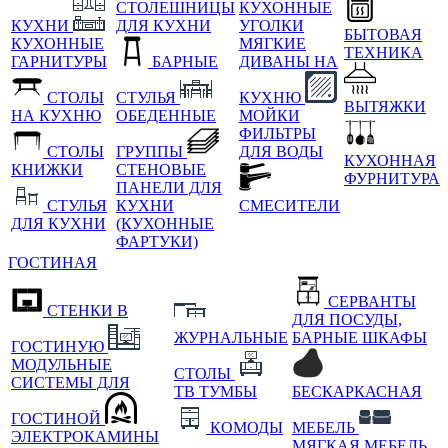
СТОЛЕШНИЦЫ
КУХОННЫЕ
КУХНИ
ДЛЯ КУХНИ
УГОЛКИ
БЫТОВАЯ
КУХОННЫЕ
МЯГКИЕ
ТЕХНИКА
ГАРНИТУРЫ
БАРНЫЕ
ДИВАНЫ НА
СТОЛЫ
СТУЛЬЯ
КУХНЮ
ВЫТЯЖКИ
НА КУХНЮ
ОБЕДЕННЫЕ
МОЙКИ
ФИЛЬТРЫ
СТОЛЫ
ГРУППЫ
ДЛЯ ВОДЫ
КУХОННАЯ
КНИЖКИ
СТЕНОВЫЕ
ФУРНИТУРА
ПАНЕЛИ ДЛЯ
СТУЛЬЯ
КУХНИ
СМЕСИТЕЛИ
ДЛЯ КУХНИ
(КУХОННЫЕ
ФАРТУКИ)
ГОСТИНАЯ
СЕРВАНТЫ
СТЕНКИ В
ДЛЯ ПОСУДЫ,
ЖУРНАЛЬНЫЕ
БАРНЫЕ ШКАФЫ
ГОСТИНУЮ
МОДУЛЬНЫЕ
СТОЛЫ
СИСТЕМЫ ДЛЯ
ТВ ТУМБЫ
БЕСКАРКАСНАЯ
ГОСТИНОЙ
КОМОДЫ
МЕБЕЛЬ
ЭЛЕКТРОКАМИНЫ
МЯГКАЯ МЕБЕЛЬ