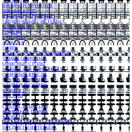
ТАБУРЕТЫ
ШКАФЫ И ХРАНЕНИЕ
ШКАФЫ-КУПЕ
ШКАФЫ-РАСПАШНЫЕ
ГАРДЕРОБНЫЕ СИСТЕМЫ
СТЕЛЛАЖИ
ПОЛКИ
СУНДУКИ
ЗЕРКАЛА
ОФИС
МЕБЕЛЬ ДЛЯ РУКОВОДИТЕЛЯ
ТУМБЫ ОФИСНЫЕ
ОФИСНЫЕ СТОЛЫ
МЕБЕЛЬ ДЛЯ ПЕРСОНАЛА
ОФИСНЫЕ КРЕСЛА
СТУЛЬЯ ОФИСНЫЕ
СТОЙКИ РЕСЕПШН
КАБИНЕТ
МАССИВ
СТОЛЫ
СТУЛЬЯ, БАНКЕТКИ
КОМОДЫ И ТУМБЫ
КРОВАТИ
ШКАФЫ, БУФЕТЫ, СТЕЛЛАЖИ
ПРЕДМЕТЫ ИНТЕРЬЕРА