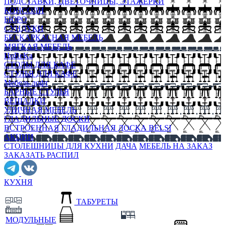
ПОДСТАВКИ, ЦВЕТОЧНИЦЫ, ЭТАЖЕРКИ
КОНСОЛИ
БЮРО
СУНДУКИ
БЕСКАРКАСНАЯ МЕБЕЛЬ
МЯГКАЯ МЕБЕЛЬ
HoReKa
СТОЛЫ ДЛЯ КАФЕ
СТУЛЬЯ ДЛЯ КАФЕ
Мебель лофт
БАРНЫЕ СТУЛЬЯ
ВЕШАЛКИ
УЛИЧНАЯ МЕБЕЛЬ
ГЛАДИЛЬНЫЕ ДОСКИ
ВСТРОЕННАЯ ГЛАДИЛЬНАЯ ДОСКА BELSI
АКЦИИ
СТОЛЕШНИЦЫ ДЛЯ КУХНИ
ДАЧА
МЕБЕЛЬ НА ЗАКАЗ
ЗАКАЗАТЬ РАСПИЛ
КУХНЯ
ТАБУРЕТЫ
МОДУЛЬНЫЕ