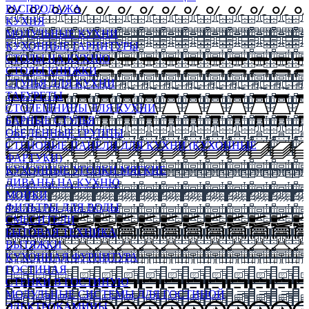
РАСПРОДАЖА
КУХНЯ
МОДУЛЬНЫЕ КУХНИ
КУХОННЫЕ ГАРНИТУРЫ
СТОЛЫ НА КУХНЮ
СТОЛЫ КНИЖКИ
СТУЛЬЯ ДЛЯ КУХНИ
ТАБУРЕТЫ
СТОЛЕШНИЦЫ ДЛЯ КУХНИ
БАРНЫЕ СТУЛЬЯ
ОБЕДЕННЫЕ ГРУППЫ
СТЕНОВЫЕ ПАНЕЛИ ДЛЯ КУХНИ (КУХОННЫЕ
ФАРТУКИ)
КУХОННЫЕ УГОЛКИ МЯГКИЕ
ДИВАНЫ НА КУХНЮ
МОЙКИ
ФИЛЬТРЫ ДЛЯ ВОДЫ
СМЕСИТЕЛИ
БЫТОВАЯ ТЕХНИКА
ВЫТЯЖКИ
КУХОННАЯ ФУРНИТУРА
ГОСТИНАЯ
СТЕНКИ В ГОСТИНУЮ
МОДУЛЬНЫЕ СИСТЕМЫ ДЛЯ ГОСТИНОЙ
ЭЛЕКТРОКАМИНЫ