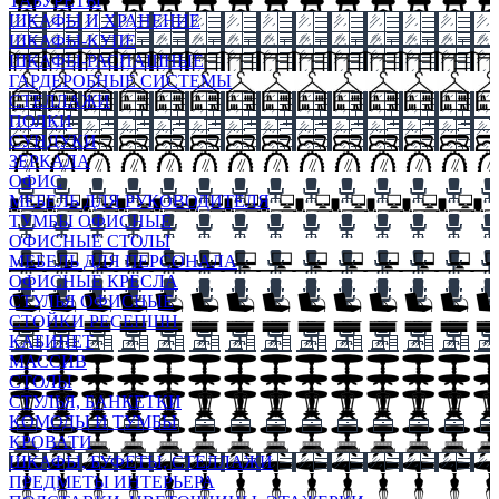
ТАБУРЕТЫ
ШКАФЫ И ХРАНЕНИЕ
ШКАФЫ-КУПЕ
ШКАФЫ-РАСПАШНЫЕ
ГАРДЕРОБНЫЕ СИСТЕМЫ
СТЕЛЛАЖИ
ПОЛКИ
СУНДУКИ
ЗЕРКАЛА
ОФИС
МЕБЕЛЬ ДЛЯ РУКОВОДИТЕЛЯ
ТУМБЫ ОФИСНЫЕ
ОФИСНЫЕ СТОЛЫ
МЕБЕЛЬ ДЛЯ ПЕРСОНАЛА
ОФИСНЫЕ КРЕСЛА
СТУЛЬЯ ОФИСНЫЕ
СТОЙКИ РЕСЕПШН
КАБИНЕТ
МАССИВ
СТОЛЫ
СТУЛЬЯ, БАНКЕТКИ
КОМОДЫ И ТУМБЫ
КРОВАТИ
ШКАФЫ, БУФЕТЫ, СТЕЛЛАЖИ
ПРЕДМЕТЫ ИНТЕРЬЕРА