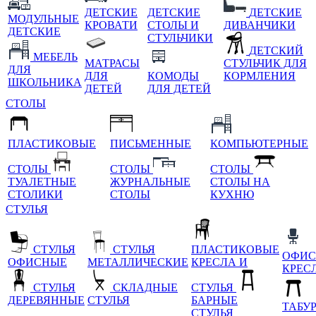
ДЕТСКИЕ
ДЕТСКИЕ
ДЕТСКИЕ
МОДУЛЬНЫЕ
КРОВАТИ
СТОЛЫ И
ДИВАНЧИКИ
ДЕТСКИЕ
СТУЛЬЧИКИ
ДЕТСКИЙ
МЕБЕЛЬ
МАТРАСЫ
СТУЛЬЧИК ДЛЯ
ДЛЯ
ДЛЯ
КОМОДЫ
КОРМЛЕНИЯ
ШКОЛЬНИКА
ДЕТЕЙ
ДЛЯ ДЕТЕЙ
СТОЛЫ
ПЛАСТИКОВЫЕ
ПИСЬМЕННЫЕ
КОМПЬЮТЕРНЫЕ
СТОЛЫ
СТОЛЫ
СТОЛЫ
ТУАЛЕТНЫЕ
ЖУРНАЛЬНЫЕ
СТОЛЫ НА
СТОЛИКИ
СТОЛЫ
КУХНЮ
СТУЛЬЯ
СТУЛЬЯ
СТУЛЬЯ
ПЛАСТИКОВЫЕ
ОФИС
ОФИСНЫЕ
МЕТАЛЛИЧЕСКИЕ
КРЕСЛА И
КРЕС
СТУЛЬЯ
СКЛАДНЫЕ
СТУЛЬЯ
ДЕРЕВЯННЫЕ
СТУЛЬЯ
БАРНЫЕ
ТАБУ
СТУЛЬЯ