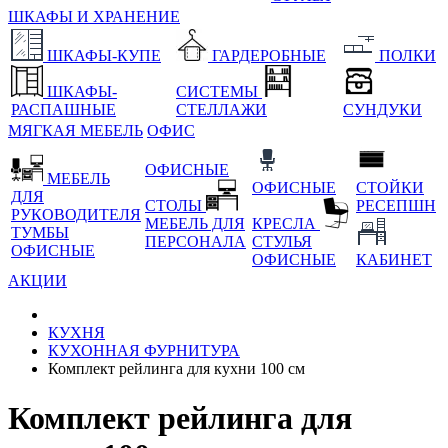
ШКАФЫ И ХРАНЕНИЕ
ШКАФЫ-КУПЕ
ГАРДЕРОБНЫЕ
ПОЛКИ
ШКАФЫ-
СИСТЕМЫ
РАСПАШНЫЕ
СТЕЛЛАЖИ
СУНДУКИ
МЯГКАЯ МЕБЕЛЬ
ОФИС
ОФИСНЫЕ
МЕБЕЛЬ
ОФИСНЫЕ
СТОЙКИ
ДЛЯ
СТОЛЫ
РЕСЕПШН
РУКОВОДИТЕЛЯ
МЕБЕЛЬ ДЛЯ
КРЕСЛА
ТУМБЫ
ПЕРСОНАЛА
СТУЛЬЯ
ОФИСНЫЕ
ОФИСНЫЕ
КАБИНЕТ
АКЦИИ
КУХНЯ
КУХОННАЯ ФУРНИТУРА
Комплект рейлинга для кухни 100 см
Комплект рейлинга для