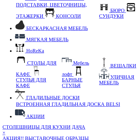
ПОДСТАВКИ, ЦВЕТОЧНИЦЫ,
БЮРО
ЭТАЖЕРКИ
КОНСОЛИ
СУНДУКИ
БЕСКАРКАСНАЯ МЕБЕЛЬ
МЯГКАЯ МЕБЕЛЬ
HoReKa
СТОЛЫ ДЛЯ
Мебель
ВЕШАЛКИ
КАФЕ
лофт
УЛИЧНАЯ
СТУЛЬЯ ДЛЯ
БАРНЫЕ
МЕБЕЛЬ
КАФЕ
СТУЛЬЯ
ГЛАДИЛЬНЫЕ ДОСКИ
ВСТРОЕННАЯ ГЛАДИЛЬНАЯ ДОСКА BELSI
АКЦИИ
СТОЛЕШНИЦЫ ДЛЯ КУХНИ
ДАЧА
×
АКЦИЯ!! ВЫСТАВОЧНЫЕ ОБРАЗЦЫ