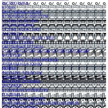
РАСПРОДАЖА
КУХНЯ
МОДУЛЬНЫЕ КУХНИ
КУХОННЫЕ ГАРНИТУРЫ
СТОЛЫ НА КУХНЮ
СТОЛЫ КНИЖКИ
СТУЛЬЯ ДЛЯ КУХНИ
ТАБУРЕТЫ
СТОЛЕШНИЦЫ ДЛЯ КУХНИ
БАРНЫЕ СТУЛЬЯ
ОБЕДЕННЫЕ ГРУППЫ
СТЕНОВЫЕ ПАНЕЛИ ДЛЯ КУХНИ (КУХОННЫЕ
ФАРТУКИ)
КУХОННЫЕ УГОЛКИ МЯГКИЕ
ДИВАНЫ НА КУХНЮ
МОЙКИ
ФИЛЬТРЫ ДЛЯ ВОДЫ
СМЕСИТЕЛИ
БЫТОВАЯ ТЕХНИКА
ВЫТЯЖКИ
КУХОННАЯ ФУРНИТУРА
ГОСТИНАЯ
СТЕНКИ В ГОСТИНУЮ
МОДУЛЬНЫЕ СИСТЕМЫ ДЛЯ ГОСТИНОЙ
ЭЛЕКТРОКАМИНЫ