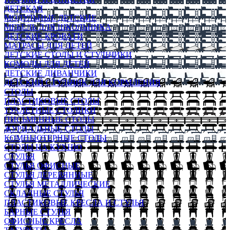
ДЕТСКАЯ
МОДУЛЬНЫЕ ДЕТСКИЕ
МЕБЕЛЬ ДЛЯ ШКОЛЬНИКА
ДЕТСКИЕ КРОВАТИ
МАТРАСЫ ДЛЯ ДЕТЕЙ
ДЕТСКИЕ СТОЛЫ И СТУЛЬЧИКИ
КОМОДЫ ДЛЯ ДЕТЕЙ
ДЕТСКИЕ ДИВАНЧИКИ
ДЕТСКИЙ СТУЛЬЧИК ДЛЯ КОРМЛЕНИЯ
СТОЛЫ
ПЛАСТИКОВЫЕ СТОЛЫ
ТУАЛЕТНЫЕ СТОЛИКИ
ПИСЬМЕННЫЕ СТОЛЫ
ЖУРНАЛЬНЫЕ СТОЛЫ
КОМПЬЮТЕРНЫЕ СТОЛЫ
СТОЛЫ НА КУХНЮ
СТУЛЬЯ
СТУЛЬЯ ОФИСНЫЕ
СТУЛЬЯ ДЕРЕВЯННЫЕ
СТУЛЬЯ МЕТАЛЛИЧЕСКИЕ
СКЛАДНЫЕ СТУЛЬЯ
ПЛАСТИКОВЫЕ КРЕСЛА И СТУЛЬЯ
БАРНЫЕ СТУЛЬЯ
ОФИСНЫЕ КРЕСЛА