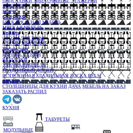
ПОДСТАВКИ, ЦВЕТОЧНИЦЫ, ЭТАЖЕРКИ
КОНСОЛИ
БЮРО
СУНДУКИ
БЕСКАРКАСНАЯ МЕБЕЛЬ
МЯГКАЯ МЕБЕЛЬ
HoReKa
СТОЛЫ ДЛЯ КАФЕ
СТУЛЬЯ ДЛЯ КАФЕ
Мебель лофт
БАРНЫЕ СТУЛЬЯ
ВЕШАЛКИ
УЛИЧНАЯ МЕБЕЛЬ
ГЛАДИЛЬНЫЕ ДОСКИ
ВСТРОЕННАЯ ГЛАДИЛЬНАЯ ДОСКА BELSI
АКЦИИ
СТОЛЕШНИЦЫ ДЛЯ КУХНИ
ДАЧА
МЕБЕЛЬ НА ЗАКАЗ
ЗАКАЗАТЬ РАСПИЛ
КУХНЯ
ТАБУРЕТЫ
МОДУЛЬНЫЕ