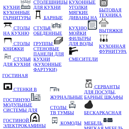
СТОЛЕШНИЦЫ
КУХОННЫЕ
КУХНИ
ДЛЯ КУХНИ
УГОЛКИ
БЫТОВАЯ
КУХОННЫЕ
МЯГКИЕ
ТЕХНИКА
ГАРНИТУРЫ
БАРНЫЕ
ДИВАНЫ НА
СТОЛЫ
СТУЛЬЯ
КУХНЮ
ВЫТЯЖКИ
НА КУХНЮ
ОБЕДЕННЫЕ
МОЙКИ
ФИЛЬТРЫ
СТОЛЫ
ГРУППЫ
ДЛЯ ВОДЫ
КУХОННАЯ
КНИЖКИ
СТЕНОВЫЕ
ФУРНИТУРА
ПАНЕЛИ ДЛЯ
СТУЛЬЯ
КУХНИ
СМЕСИТЕЛИ
ДЛЯ КУХНИ
(КУХОННЫЕ
ФАРТУКИ)
ГОСТИНАЯ
СЕРВАНТЫ
СТЕНКИ В
ДЛЯ ПОСУДЫ,
ЖУРНАЛЬНЫЕ
БАРНЫЕ ШКАФЫ
ГОСТИНУЮ
МОДУЛЬНЫЕ
СТОЛЫ
СИСТЕМЫ ДЛЯ
ТВ ТУМБЫ
БЕСКАРКАСНАЯ
ГОСТИНОЙ
КОМОДЫ
МЕБЕЛЬ
ЭЛЕКТРОКАМИНЫ
МЯГКАЯ МЕБЕЛЬ