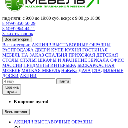
пнд-пятн: с 9:00 до 19:00 суб, вскр: с 9:00 до 18:00
8 (499) 350-50-29
8 (499) 964-44-11
Заказать звонок
Все категории
Все категории
АКЦИЯ!! ВЫСТАВОЧНЫЕ ОБРАЗЦЫ
РАСПРОДАЖА
ДВЕРИ КУПЕ
КУХНЯ
ГОСТИНАЯ
МЕБЕЛЬ НА ЗАКАЗ
СПАЛЬНЯ
ПРИХОЖАЯ
ДЕТСКАЯ
СТОЛЫ
СТУЛЬЯ
ШКАФЫ И ХРАНЕНИЕ
ЗЕРКАЛА
ОФИС
МАССИВ
ПРЕДМЕТЫ ИНТЕРЬЕРА
БЕСКАРКАСНАЯ
МЕБЕЛЬ
МЯГКАЯ МЕБЕЛЬ
HoReKa
ДАЧА
ГЛАДИЛЬНЫЕ
ДОСКИ
АКЦИИ
Найти
Корзина
пуста
В корзине пусто!
Весь каталог
АКЦИЯ!! ВЫСТАВОЧНЫЕ ОБРАЗЦЫ