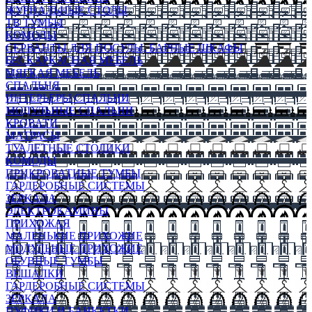
ЖУРНАЛЬНЫЕ СТОЛЫ
ТВ ТУМБЫ
КОМОДЫ
СЕРВАНТЫ ДЛЯ ПОСУДЫ, БАРНЫЕ ШКАФЫ
БЕСКАРКАСНАЯ МЕБЕЛЬ
МЯГКАЯ МЕБЕЛЬ
СПАЛЬНЯ
ИНТЕРЬЕРЫ СПАЛЬНИ
МОДУЛЬНЫЕ СПАЛЬНИ
КРОВАТИ
МАТРАСЫ
ТУАЛЕТНЫЕ СТОЛИКИ
КОМОДЫ
ПРИКРОВАТНЫЕ ТУМБЫ
ГАРДЕРОБНЫЕ СИСТЕМЫ
ЗЕРКАЛА
ЭЛЕКТРОКАМИНЫ
ПРИХОЖАЯ
МАЛЕНЬКИЕ ПРИХОЖИЕ
МОДУЛЬНЫЕ ПРИХОЖИЕ
ОБУВНЫЕ ТУМБЫ
ВЕШАЛКИ
ГАРДЕРОБНЫЕ СИСТЕМЫ
ЗЕРКАЛА
ПУФИКИ И БАНКЕТКИ