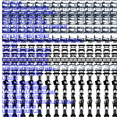
ДЕТСКАЯ
МОДУЛЬНЫЕ ДЕТСКИЕ
МЕБЕЛЬ ДЛЯ ШКОЛЬНИКА
ДЕТСКИЕ КРОВАТИ
МАТРАСЫ ДЛЯ ДЕТЕЙ
ДЕТСКИЕ СТОЛЫ И СТУЛЬЧИКИ
КОМОДЫ ДЛЯ ДЕТЕЙ
ДЕТСКИЕ ДИВАНЧИКИ
ДЕТСКИЙ СТУЛЬЧИК ДЛЯ КОРМЛЕНИЯ
СТОЛЫ
ПЛАСТИКОВЫЕ СТОЛЫ
ТУАЛЕТНЫЕ СТОЛИКИ
ПИСЬМЕННЫЕ СТОЛЫ
ЖУРНАЛЬНЫЕ СТОЛЫ
КОМПЬЮТЕРНЫЕ СТОЛЫ
СТОЛЫ НА КУХНЮ
СТУЛЬЯ
СТУЛЬЯ ОФИСНЫЕ
СТУЛЬЯ ДЕРЕВЯННЫЕ
СТУЛЬЯ МЕТАЛЛИЧЕСКИЕ
СКЛАДНЫЕ СТУЛЬЯ
ПЛАСТИКОВЫЕ КРЕСЛА И СТУЛЬЯ
БАРНЫЕ СТУЛЬЯ
ОФИСНЫЕ КРЕСЛА
ТАБУРЕТЫ