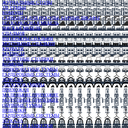
ЖУРНАЛЬНЫЕ СТОЛЫ
ТВ ТУМБЫ
КОМОДЫ
СЕРВАНТЫ ДЛЯ ПОСУДЫ, БАРНЫЕ ШКАФЫ
БЕСКАРКАСНАЯ МЕБЕЛЬ
МЯГКАЯ МЕБЕЛЬ
СПАЛЬНЯ
ИНТЕРЬЕРЫ СПАЛЬНИ
МОДУЛЬНЫЕ СПАЛЬНИ
КРОВАТИ
МАТРАСЫ
ТУАЛЕТНЫЕ СТОЛИКИ
КОМОДЫ
ПРИКРОВАТНЫЕ ТУМБЫ
ГАРДЕРОБНЫЕ СИСТЕМЫ
ЗЕРКАЛА
ЭЛЕКТРОКАМИНЫ
ПРИХОЖАЯ
МАЛЕНЬКИЕ ПРИХОЖИЕ
МОДУЛЬНЫЕ ПРИХОЖИЕ
ОБУВНЫЕ ТУМБЫ
ВЕШАЛКИ
ГАРДЕРОБНЫЕ СИСТЕМЫ
ЗЕРКАЛА
ПУФИКИ И БАНКЕТКИ