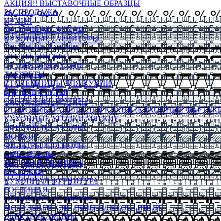
АКЦИЯ!! ВЫСТАВОЧНЫЕ ОБРАЗЦЫ
РАСПРОДАЖА
КУХНЯ
МОДУЛЬНЫЕ КУХНИ
КУХОННЫЕ ГАРНИТУРЫ
СТОЛЫ НА КУХНЮ
СТОЛЫ КНИЖКИ
СТУЛЬЯ ДЛЯ КУХНИ
ТАБУРЕТЫ
СТОЛЕШНИЦЫ ДЛЯ КУХНИ
БАРНЫЕ СТУЛЬЯ
ОБЕДЕННЫЕ ГРУППЫ
СТЕНОВЫЕ ПАНЕЛИ ДЛЯ КУХНИ (КУХОННЫЕ ФАРТУКИ
КУХОННЫЕ УГОЛКИ МЯГКИЕ
ДИВАНЫ НА КУХНЮ
МОЙКИ
ФИЛЬТРЫ ДЛЯ ВОДЫ
СМЕСИТЕЛИ
БЫТОВАЯ ТЕХНИКА
ВЫТЯЖКИ
КУХОННАЯ ФУРНИТУРА
ГОСТИНАЯ
СТЕНКИ В ГОСТИНУЮ
МОДУЛЬНЫЕ СИСТЕМЫ ДЛЯ ГОСТИНОЙ
ЭЛЕКТРОКАМИНЫ