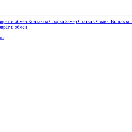
зврат и обмен
Контакты
Сборка
Замер
Статьи
Отзывы
Вопросы
зврат и обмен
ли