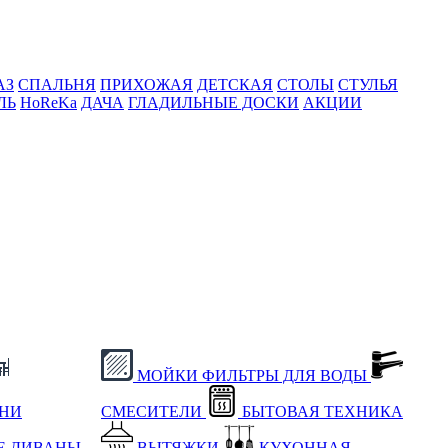
АЗ
СПАЛЬНЯ
ПРИХОЖАЯ
ДЕТСКАЯ
СТОЛЫ
СТУЛЬЯ
ЛЬ
HoReKa
ДАЧА
ГЛАДИЛЬНЫЕ ДОСКИ
АКЦИИ
МОЙКИ
ФИЛЬТРЫ ДЛЯ ВОДЫ
ХНИ
СМЕСИТЕЛИ
БЫТОВАЯ ТЕХНИКА
Е
ДИВАНЫ
ВЫТЯЖКИ
КУХОННАЯ