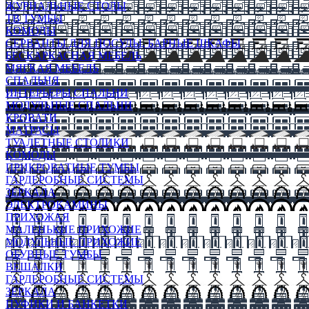
ЖУРНАЛЬНЫЕ СТОЛЫ
ТВ ТУМБЫ
КОМОДЫ
СЕРВАНТЫ ДЛЯ ПОСУДЫ, БАРНЫЕ ШКАФЫ
БЕСКАРКАСНАЯ МЕБЕЛЬ
МЯГКАЯ МЕБЕЛЬ
СПАЛЬНЯ
ИНТЕРЬЕРЫ СПАЛЬНИ
МОДУЛЬНЫЕ СПАЛЬНИ
КРОВАТИ
МАТРАСЫ
ТУАЛЕТНЫЕ СТОЛИКИ
КОМОДЫ
ПРИКРОВАТНЫЕ ТУМБЫ
ГАРДЕРОБНЫЕ СИСТЕМЫ
ЗЕРКАЛА
ЭЛЕКТРОКАМИНЫ
ПРИХОЖАЯ
МАЛЕНЬКИЕ ПРИХОЖИЕ
МОДУЛЬНЫЕ ПРИХОЖИЕ
ОБУВНЫЕ ТУМБЫ
ВЕШАЛКИ
ГАРДЕРОБНЫЕ СИСТЕМЫ
ЗЕРКАЛА
ПУФИКИ И БАНКЕТКИ