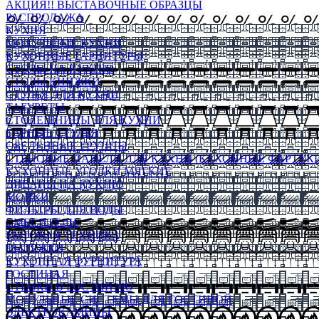
АКЦИЯ!! ВЫСТАВОЧНЫЕ ОБРАЗЦЫ
РАСПРОДАЖА
КУХНЯ
МОДУЛЬНЫЕ КУХНИ
КУХОННЫЕ ГАРНИТУРЫ
СТОЛЫ НА КУХНЮ
СТОЛЫ КНИЖКИ
СТУЛЬЯ ДЛЯ КУХНИ
ТАБУРЕТЫ
СТОЛЕШНИЦЫ ДЛЯ КУХНИ
БАРНЫЕ СТУЛЬЯ
ОБЕДЕННЫЕ ГРУППЫ
СТЕНОВЫЕ ПАНЕЛИ ДЛЯ КУХНИ (КУХОННЫЕ ФАРТУКИ
КУХОННЫЕ УГОЛКИ МЯГКИЕ
ДИВАНЫ НА КУХНЮ
МОЙКИ
ФИЛЬТРЫ ДЛЯ ВОДЫ
СМЕСИТЕЛИ
БЫТОВАЯ ТЕХНИКА
ВЫТЯЖКИ
КУХОННАЯ ФУРНИТУРА
ГОСТИНАЯ
СТЕНКИ В ГОСТИНУЮ
МОДУЛЬНЫЕ СИСТЕМЫ ДЛЯ ГОСТИНОЙ
ЭЛЕКТРОКАМИНЫ