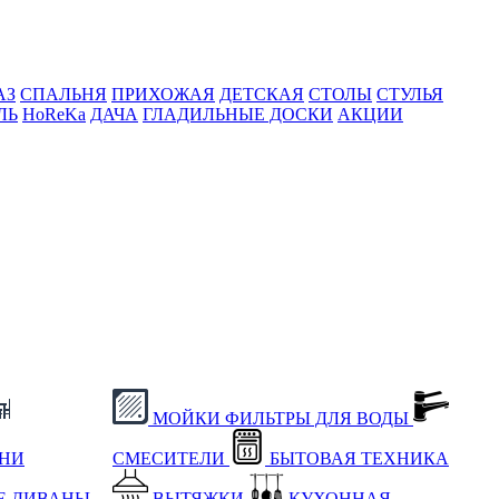
АЗ
СПАЛЬНЯ
ПРИХОЖАЯ
ДЕТСКАЯ
СТОЛЫ
СТУЛЬЯ
ЛЬ
HoReKa
ДАЧА
ГЛАДИЛЬНЫЕ ДОСКИ
АКЦИИ
МОЙКИ
ФИЛЬТРЫ ДЛЯ ВОДЫ
ХНИ
СМЕСИТЕЛИ
БЫТОВАЯ ТЕХНИКА
Е
ДИВАНЫ
ВЫТЯЖКИ
КУХОННАЯ