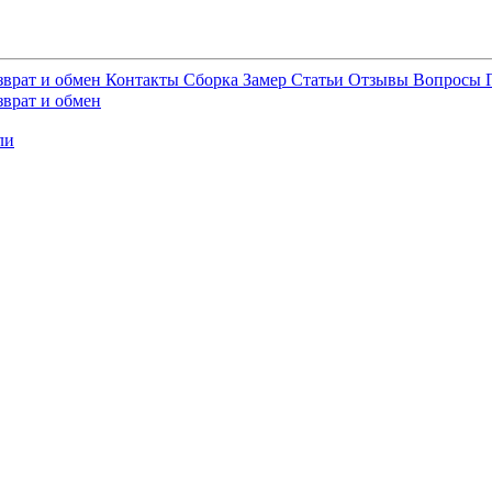
зврат и обмен
Контакты
Сборка
Замер
Статьи
Отзывы
Вопросы
зврат и обмен
ли