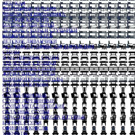
ДЕТСКАЯ
МОДУЛЬНЫЕ ДЕТСКИЕ
МЕБЕЛЬ ДЛЯ ШКОЛЬНИКА
ДЕТСКИЕ КРОВАТИ
МАТРАСЫ ДЛЯ ДЕТЕЙ
ДЕТСКИЕ СТОЛЫ И СТУЛЬЧИКИ
КОМОДЫ ДЛЯ ДЕТЕЙ
ДЕТСКИЕ ДИВАНЧИКИ
ДЕТСКИЙ СТУЛЬЧИК ДЛЯ КОРМЛЕНИЯ
СТОЛЫ
ПЛАСТИКОВЫЕ СТОЛЫ
ТУАЛЕТНЫЕ СТОЛИКИ
ПИСЬМЕННЫЕ СТОЛЫ
ЖУРНАЛЬНЫЕ СТОЛЫ
КОМПЬЮТЕРНЫЕ СТОЛЫ
СТОЛЫ НА КУХНЮ
СТУЛЬЯ
СТУЛЬЯ ОФИСНЫЕ
СТУЛЬЯ ДЕРЕВЯННЫЕ
СТУЛЬЯ МЕТАЛЛИЧЕСКИЕ
СКЛАДНЫЕ СТУЛЬЯ
ПЛАСТИКОВЫЕ КРЕСЛА И СТУЛЬЯ
БАРНЫЕ СТУЛЬЯ
ОФИСНЫЕ КРЕСЛА
ТАБУРЕТЫ