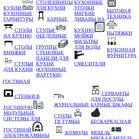
СТОЛЕШНИЦЫ
КУХОННЫЕ
КУХНИ
ДЛЯ КУХНИ
УГОЛКИ
БЫТОВАЯ
КУХОННЫЕ
МЯГКИЕ
ТЕХНИКА
ГАРНИТУРЫ
БАРНЫЕ
ДИВАНЫ НА
СТОЛЫ
СТУЛЬЯ
КУХНЮ
ВЫТЯЖКИ
НА КУХНЮ
ОБЕДЕННЫЕ
МОЙКИ
ФИЛЬТРЫ
СТОЛЫ
ГРУППЫ
ДЛЯ ВОДЫ
КУХОННАЯ
КНИЖКИ
СТЕНОВЫЕ
ФУРНИТУРА
ПАНЕЛИ ДЛЯ
СТУЛЬЯ
КУХНИ
СМЕСИТЕЛИ
ДЛЯ КУХНИ
(КУХОННЫЕ
ФАРТУКИ)
ГОСТИНАЯ
СЕРВАНТЫ
СТЕНКИ В
ДЛЯ ПОСУДЫ,
ЖУРНАЛЬНЫЕ
БАРНЫЕ ШКАФЫ
ГОСТИНУЮ
МОДУЛЬНЫЕ
СТОЛЫ
СИСТЕМЫ ДЛЯ
ТВ ТУМБЫ
БЕСКАРКАСНАЯ
ГОСТИНОЙ
КОМОДЫ
МЕБЕЛЬ
ЭЛЕКТРОКАМИНЫ
МЯГКАЯ МЕБЕЛЬ