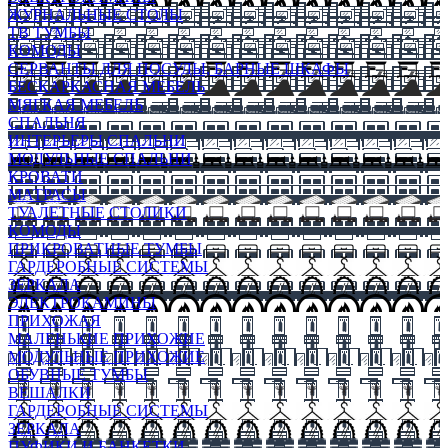
ЖУРНАЛЬНЫЕ СТОЛЫ
ТВ ТУМБЫ
КОМОДЫ
СЕРВАНТЫ ДЛЯ ПОСУДЫ, БАРНЫЕ ШКАФЫ
БЕСКАРКАСНАЯ МЕБЕЛЬ
МЯГКАЯ МЕБЕЛЬ
СПАЛЬНЯ
ИНТЕРЬЕРЫ СПАЛЬНИ
МОДУЛЬНЫЕ СПАЛЬНИ
КРОВАТИ
МАТРАСЫ
ТУАЛЕТНЫЕ СТОЛИКИ
КОМОДЫ
ПРИКРОВАТНЫЕ ТУМБЫ
ГАРДЕРОБНЫЕ СИСТЕМЫ
ЗЕРКАЛА
ЭЛЕКТРОКАМИНЫ
ПРИХОЖАЯ
МАЛЕНЬКИЕ ПРИХОЖИЕ
МОДУЛЬНЫЕ ПРИХОЖИЕ
ОБУВНЫЕ ТУМБЫ
ВЕШАЛКИ
ГАРДЕРОБНЫЕ СИСТЕМЫ
ЗЕРКАЛА
ПУФИКИ И БАНКЕТКИ