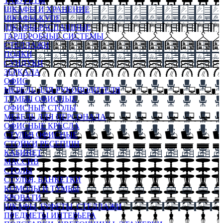
ТАБУРЕТЫ
ШКАФЫ И ХРАНЕНИЕ
ШКАФЫ-КУПЕ
ШКАФЫ-РАСПАШНЫЕ
ГАРДЕРОБНЫЕ СИСТЕМЫ
СТЕЛЛАЖИ
ПОЛКИ
СУНДУКИ
ЗЕРКАЛА
ОФИС
МЕБЕЛЬ ДЛЯ РУКОВОДИТЕЛЯ
ТУМБЫ ОФИСНЫЕ
ОФИСНЫЕ СТОЛЫ
МЕБЕЛЬ ДЛЯ ПЕРСОНАЛА
ОФИСНЫЕ КРЕСЛА
СТУЛЬЯ ОФИСНЫЕ
СТОЙКИ РЕСЕПШН
КАБИНЕТ
МАССИВ
СТОЛЫ
СТУЛЬЯ, БАНКЕТКИ
КОМОДЫ И ТУМБЫ
КРОВАТИ
ШКАФЫ, БУФЕТЫ, СТЕЛЛАЖИ
ПРЕДМЕТЫ ИНТЕРЬЕРА