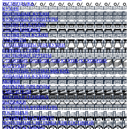
РАСПРОДАЖА
КУХНЯ
МОДУЛЬНЫЕ КУХНИ
КУХОННЫЕ ГАРНИТУРЫ
СТОЛЫ НА КУХНЮ
СТОЛЫ КНИЖКИ
СТУЛЬЯ ДЛЯ КУХНИ
ТАБУРЕТЫ
СТОЛЕШНИЦЫ ДЛЯ КУХНИ
БАРНЫЕ СТУЛЬЯ
ОБЕДЕННЫЕ ГРУППЫ
СТЕНОВЫЕ ПАНЕЛИ ДЛЯ КУХНИ (КУХОННЫЕ
ФАРТУКИ)
КУХОННЫЕ УГОЛКИ МЯГКИЕ
ДИВАНЫ НА КУХНЮ
МОЙКИ
ФИЛЬТРЫ ДЛЯ ВОДЫ
СМЕСИТЕЛИ
БЫТОВАЯ ТЕХНИКА
ВЫТЯЖКИ
КУХОННАЯ ФУРНИТУРА
ГОСТИНАЯ
СТЕНКИ В ГОСТИНУЮ
МОДУЛЬНЫЕ СИСТЕМЫ ДЛЯ ГОСТИНОЙ
ЭЛЕКТРОКАМИНЫ