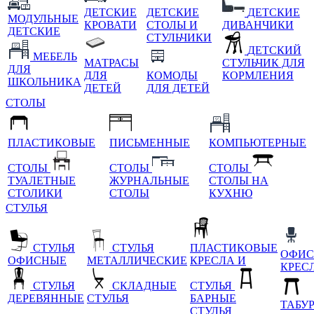
ДЕТСКИЕ
ДЕТСКИЕ
ДЕТСКИЕ
МОДУЛЬНЫЕ
КРОВАТИ
СТОЛЫ И
ДИВАНЧИКИ
ДЕТСКИЕ
СТУЛЬЧИКИ
ДЕТСКИЙ
МЕБЕЛЬ
МАТРАСЫ
СТУЛЬЧИК ДЛЯ
ДЛЯ
ДЛЯ
КОМОДЫ
КОРМЛЕНИЯ
ШКОЛЬНИКА
ДЕТЕЙ
ДЛЯ ДЕТЕЙ
СТОЛЫ
ПЛАСТИКОВЫЕ
ПИСЬМЕННЫЕ
КОМПЬЮТЕРНЫЕ
СТОЛЫ
СТОЛЫ
СТОЛЫ
ТУАЛЕТНЫЕ
ЖУРНАЛЬНЫЕ
СТОЛЫ НА
СТОЛИКИ
СТОЛЫ
КУХНЮ
СТУЛЬЯ
СТУЛЬЯ
СТУЛЬЯ
ПЛАСТИКОВЫЕ
ОФИС
ОФИСНЫЕ
МЕТАЛЛИЧЕСКИЕ
КРЕСЛА И
КРЕС
СТУЛЬЯ
СКЛАДНЫЕ
СТУЛЬЯ
ДЕРЕВЯННЫЕ
СТУЛЬЯ
БАРНЫЕ
ТАБУ
СТУЛЬЯ