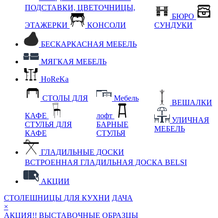
ПОДСТАВКИ, ЦВЕТОЧНИЦЫ,
БЮРО
ЭТАЖЕРКИ
КОНСОЛИ
СУНДУКИ
БЕСКАРКАСНАЯ МЕБЕЛЬ
МЯГКАЯ МЕБЕЛЬ
HoReKa
СТОЛЫ ДЛЯ
Мебель
ВЕШАЛКИ
КАФЕ
лофт
УЛИЧНАЯ
СТУЛЬЯ ДЛЯ
БАРНЫЕ
МЕБЕЛЬ
КАФЕ
СТУЛЬЯ
ГЛАДИЛЬНЫЕ ДОСКИ
ВСТРОЕННАЯ ГЛАДИЛЬНАЯ ДОСКА BELSI
АКЦИИ
СТОЛЕШНИЦЫ ДЛЯ КУХНИ
ДАЧА
×
АКЦИЯ!! ВЫСТАВОЧНЫЕ ОБРАЗЦЫ