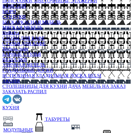
ПОДСТАВКИ, ЦВЕТОЧНИЦЫ, ЭТАЖЕРКИ
КОНСОЛИ
БЮРО
СУНДУКИ
БЕСКАРКАСНАЯ МЕБЕЛЬ
МЯГКАЯ МЕБЕЛЬ
HoReKa
СТОЛЫ ДЛЯ КАФЕ
СТУЛЬЯ ДЛЯ КАФЕ
Мебель лофт
БАРНЫЕ СТУЛЬЯ
ВЕШАЛКИ
УЛИЧНАЯ МЕБЕЛЬ
ГЛАДИЛЬНЫЕ ДОСКИ
ВСТРОЕННАЯ ГЛАДИЛЬНАЯ ДОСКА BELSI
АКЦИИ
СТОЛЕШНИЦЫ ДЛЯ КУХНИ
ДАЧА
МЕБЕЛЬ НА ЗАКАЗ
ЗАКАЗАТЬ РАСПИЛ
КУХНЯ
ТАБУРЕТЫ
МОДУЛЬНЫЕ