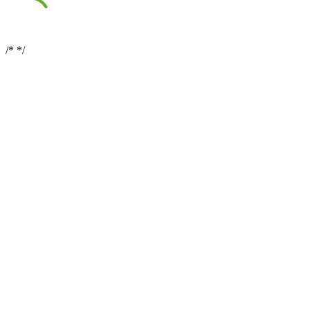
/*
*/