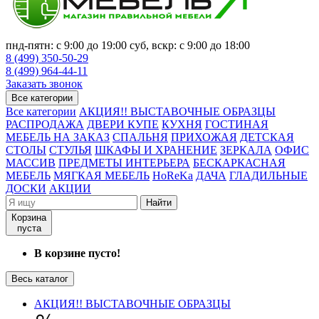
пнд-пятн: с 9:00 до 19:00 суб, вскр: с 9:00 до 18:00
8 (499) 350-50-29
8 (499) 964-44-11
Заказать звонок
Все категории
Все категории
АКЦИЯ!! ВЫСТАВОЧНЫЕ ОБРАЗЦЫ
РАСПРОДАЖА
ДВЕРИ КУПЕ
КУХНЯ
ГОСТИНАЯ
МЕБЕЛЬ НА ЗАКАЗ
СПАЛЬНЯ
ПРИХОЖАЯ
ДЕТСКАЯ
СТОЛЫ
СТУЛЬЯ
ШКАФЫ И ХРАНЕНИЕ
ЗЕРКАЛА
ОФИС
МАССИВ
ПРЕДМЕТЫ ИНТЕРЬЕРА
БЕСКАРКАСНАЯ
МЕБЕЛЬ
МЯГКАЯ МЕБЕЛЬ
HoReKa
ДАЧА
ГЛАДИЛЬНЫЕ
ДОСКИ
АКЦИИ
Найти
Корзина
пуста
В корзине пусто!
Весь каталог
АКЦИЯ!! ВЫСТАВОЧНЫЕ ОБРАЗЦЫ