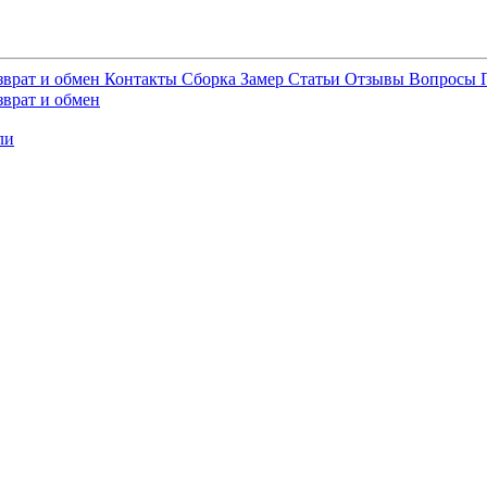
зврат и обмен
Контакты
Сборка
Замер
Статьи
Отзывы
Вопросы
зврат и обмен
ли