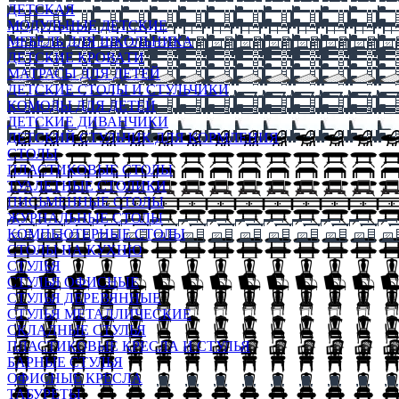
ДЕТСКАЯ
МОДУЛЬНЫЕ ДЕТСКИЕ
МЕБЕЛЬ ДЛЯ ШКОЛЬНИКА
ДЕТСКИЕ КРОВАТИ
МАТРАСЫ ДЛЯ ДЕТЕЙ
ДЕТСКИЕ СТОЛЫ И СТУЛЬЧИКИ
КОМОДЫ ДЛЯ ДЕТЕЙ
ДЕТСКИЕ ДИВАНЧИКИ
ДЕТСКИЙ СТУЛЬЧИК ДЛЯ КОРМЛЕНИЯ
СТОЛЫ
ПЛАСТИКОВЫЕ СТОЛЫ
ТУАЛЕТНЫЕ СТОЛИКИ
ПИСЬМЕННЫЕ СТОЛЫ
ЖУРНАЛЬНЫЕ СТОЛЫ
КОМПЬЮТЕРНЫЕ СТОЛЫ
СТОЛЫ НА КУХНЮ
СТУЛЬЯ
СТУЛЬЯ ОФИСНЫЕ
СТУЛЬЯ ДЕРЕВЯННЫЕ
СТУЛЬЯ МЕТАЛЛИЧЕСКИЕ
СКЛАДНЫЕ СТУЛЬЯ
ПЛАСТИКОВЫЕ КРЕСЛА И СТУЛЬЯ
БАРНЫЕ СТУЛЬЯ
ОФИСНЫЕ КРЕСЛА
ТАБУРЕТЫ