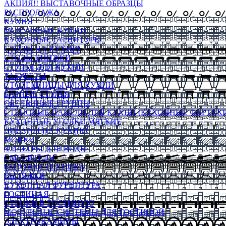
АКЦИЯ!! ВЫСТАВОЧНЫЕ ОБРАЗЦЫ
РАСПРОДАЖА
КУХНЯ
МОДУЛЬНЫЕ КУХНИ
КУХОННЫЕ ГАРНИТУРЫ
СТОЛЫ НА КУХНЮ
СТОЛЫ КНИЖКИ
СТУЛЬЯ ДЛЯ КУХНИ
ТАБУРЕТЫ
СТОЛЕШНИЦЫ ДЛЯ КУХНИ
БАРНЫЕ СТУЛЬЯ
ОБЕДЕННЫЕ ГРУППЫ
СТЕНОВЫЕ ПАНЕЛИ ДЛЯ КУХНИ (КУХОННЫЕ ФАРТУКИ
КУХОННЫЕ УГОЛКИ МЯГКИЕ
ДИВАНЫ НА КУХНЮ
МОЙКИ
ФИЛЬТРЫ ДЛЯ ВОДЫ
СМЕСИТЕЛИ
БЫТОВАЯ ТЕХНИКА
ВЫТЯЖКИ
КУХОННАЯ ФУРНИТУРА
ГОСТИНАЯ
СТЕНКИ В ГОСТИНУЮ
МОДУЛЬНЫЕ СИСТЕМЫ ДЛЯ ГОСТИНОЙ
ЭЛЕКТРОКАМИНЫ