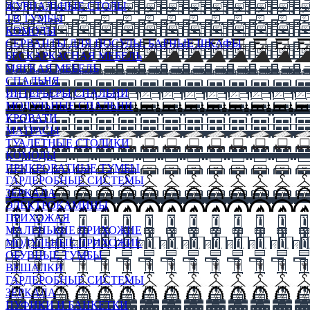
ЖУРНАЛЬНЫЕ СТОЛЫ
ТВ ТУМБЫ
КОМОДЫ
СЕРВАНТЫ ДЛЯ ПОСУДЫ, БАРНЫЕ ШКАФЫ
БЕСКАРКАСНАЯ МЕБЕЛЬ
МЯГКАЯ МЕБЕЛЬ
СПАЛЬНЯ
ИНТЕРЬЕРЫ СПАЛЬНИ
МОДУЛЬНЫЕ СПАЛЬНИ
КРОВАТИ
МАТРАСЫ
ТУАЛЕТНЫЕ СТОЛИКИ
КОМОДЫ
ПРИКРОВАТНЫЕ ТУМБЫ
ГАРДЕРОБНЫЕ СИСТЕМЫ
ЗЕРКАЛА
ЭЛЕКТРОКАМИНЫ
ПРИХОЖАЯ
МАЛЕНЬКИЕ ПРИХОЖИЕ
МОДУЛЬНЫЕ ПРИХОЖИЕ
ОБУВНЫЕ ТУМБЫ
ВЕШАЛКИ
ГАРДЕРОБНЫЕ СИСТЕМЫ
ЗЕРКАЛА
ПУФИКИ И БАНКЕТКИ