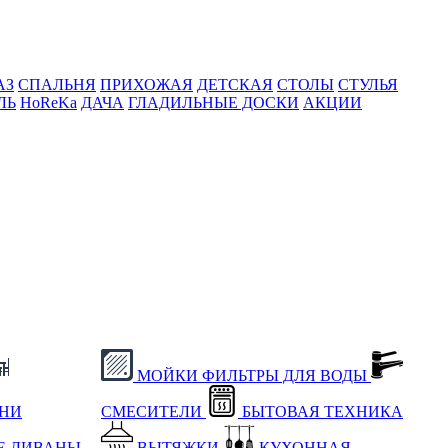
АЗ
СПАЛЬНЯ
ПРИХОЖАЯ
ДЕТСКАЯ
СТОЛЫ
СТУЛЬЯ
ЛЬ
HoReKa
ДАЧА
ГЛАДИЛЬНЫЕ ДОСКИ
АКЦИИ
МОЙКИ
ФИЛЬТРЫ ДЛЯ ВОДЫ
ХНИ
СМЕСИТЕЛИ
БЫТОВАЯ ТЕХНИКА
Е
ДИВАНЫ
ВЫТЯЖКИ
КУХОННАЯ