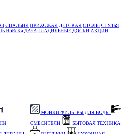
АЗ
СПАЛЬНЯ
ПРИХОЖАЯ
ДЕТСКАЯ
СТОЛЫ
СТУЛЬЯ
ЛЬ
HoReKa
ДАЧА
ГЛАДИЛЬНЫЕ ДОСКИ
АКЦИИ
МОЙКИ
ФИЛЬТРЫ ДЛЯ ВОДЫ
ХНИ
СМЕСИТЕЛИ
БЫТОВАЯ ТЕХНИКА
Е
ДИВАНЫ
ВЫТЯЖКИ
КУХОННАЯ