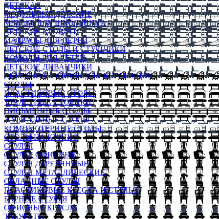
ДЕТСКАЯ
МОДУЛЬНЫЕ ДЕТСКИЕ
МЕБЕЛЬ ДЛЯ ШКОЛЬНИКА
ДЕТСКИЕ КРОВАТИ
МАТРАСЫ ДЛЯ ДЕТЕЙ
ДЕТСКИЕ СТОЛЫ И СТУЛЬЧИКИ
КОМОДЫ ДЛЯ ДЕТЕЙ
ДЕТСКИЕ ДИВАНЧИКИ
ДЕТСКИЙ СТУЛЬЧИК ДЛЯ КОРМЛЕНИЯ
СТОЛЫ
ПЛАСТИКОВЫЕ СТОЛЫ
ТУАЛЕТНЫЕ СТОЛИКИ
ПИСЬМЕННЫЕ СТОЛЫ
ЖУРНАЛЬНЫЕ СТОЛЫ
КОМПЬЮТЕРНЫЕ СТОЛЫ
СТОЛЫ НА КУХНЮ
СТУЛЬЯ
СТУЛЬЯ ОФИСНЫЕ
СТУЛЬЯ ДЕРЕВЯННЫЕ
СТУЛЬЯ МЕТАЛЛИЧЕСКИЕ
СКЛАДНЫЕ СТУЛЬЯ
ПЛАСТИКОВЫЕ КРЕСЛА И СТУЛЬЯ
БАРНЫЕ СТУЛЬЯ
ОФИСНЫЕ КРЕСЛА
ТАБУРЕТЫ