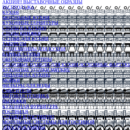
АКЦИЯ!! ВЫСТАВОЧНЫЕ ОБРАЗЦЫ
РАСПРОДАЖА
КУХНЯ
МОДУЛЬНЫЕ КУХНИ
КУХОННЫЕ ГАРНИТУРЫ
СТОЛЫ НА КУХНЮ
СТОЛЫ КНИЖКИ
СТУЛЬЯ ДЛЯ КУХНИ
ТАБУРЕТЫ
СТОЛЕШНИЦЫ ДЛЯ КУХНИ
БАРНЫЕ СТУЛЬЯ
ОБЕДЕННЫЕ ГРУППЫ
СТЕНОВЫЕ ПАНЕЛИ ДЛЯ КУХНИ (КУХОННЫЕ ФАРТУКИ
КУХОННЫЕ УГОЛКИ МЯГКИЕ
ДИВАНЫ НА КУХНЮ
МОЙКИ
ФИЛЬТРЫ ДЛЯ ВОДЫ
СМЕСИТЕЛИ
БЫТОВАЯ ТЕХНИКА
ВЫТЯЖКИ
КУХОННАЯ ФУРНИТУРА
ГОСТИНАЯ
СТЕНКИ В ГОСТИНУЮ
МОДУЛЬНЫЕ СИСТЕМЫ ДЛЯ ГОСТИНОЙ
ЭЛЕКТРОКАМИНЫ