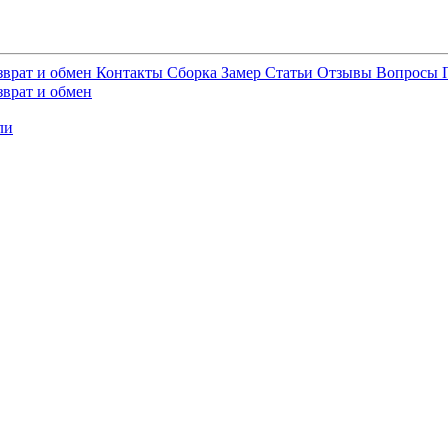
зврат и обмен
Контакты
Сборка
Замер
Статьи
Отзывы
Вопросы
зврат и обмен
ли