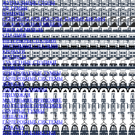
ЖУРНАЛЬНЫЕ СТОЛЫ
ТВ ТУМБЫ
КОМОДЫ
СЕРВАНТЫ ДЛЯ ПОСУДЫ, БАРНЫЕ ШКАФЫ
БЕСКАРКАСНАЯ МЕБЕЛЬ
МЯГКАЯ МЕБЕЛЬ
СПАЛЬНЯ
ИНТЕРЬЕРЫ СПАЛЬНИ
МОДУЛЬНЫЕ СПАЛЬНИ
КРОВАТИ
МАТРАСЫ
ТУАЛЕТНЫЕ СТОЛИКИ
КОМОДЫ
ПРИКРОВАТНЫЕ ТУМБЫ
ГАРДЕРОБНЫЕ СИСТЕМЫ
ЗЕРКАЛА
ЭЛЕКТРОКАМИНЫ
ПРИХОЖАЯ
МАЛЕНЬКИЕ ПРИХОЖИЕ
МОДУЛЬНЫЕ ПРИХОЖИЕ
ОБУВНЫЕ ТУМБЫ
ВЕШАЛКИ
ГАРДЕРОБНЫЕ СИСТЕМЫ
ЗЕРКАЛА
ПУФИКИ И БАНКЕТКИ