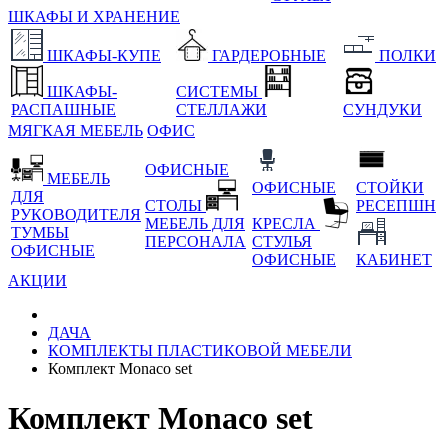
ШКАФЫ И ХРАНЕНИЕ
ШКАФЫ-КУПЕ
ГАРДЕРОБНЫЕ
ПОЛКИ
ШКАФЫ-
СИСТЕМЫ
РАСПАШНЫЕ
СТЕЛЛАЖИ
СУНДУКИ
МЯГКАЯ МЕБЕЛЬ
ОФИС
ОФИСНЫЕ
МЕБЕЛЬ
ОФИСНЫЕ
СТОЙКИ
ДЛЯ
СТОЛЫ
РЕСЕПШН
РУКОВОДИТЕЛЯ
МЕБЕЛЬ ДЛЯ
КРЕСЛА
ТУМБЫ
ПЕРСОНАЛА
СТУЛЬЯ
ОФИСНЫЕ
ОФИСНЫЕ
КАБИНЕТ
АКЦИИ
ДАЧА
КОМПЛЕКТЫ ПЛАСТИКОВОЙ МЕБЕЛИ
Комплект Monaco set
Комплект Monaco set