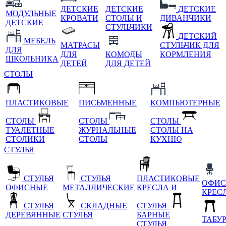
ДЕТСКИЕ
ДЕТСКИЕ
ДЕТСКИЕ
МОДУЛЬНЫЕ
КРОВАТИ
СТОЛЫ И
ДИВАНЧИКИ
ДЕТСКИЕ
СТУЛЬЧИКИ
ДЕТСКИЙ
МЕБЕЛЬ
МАТРАСЫ
СТУЛЬЧИК ДЛЯ
ДЛЯ
ДЛЯ
КОМОДЫ
КОРМЛЕНИЯ
ШКОЛЬНИКА
ДЕТЕЙ
ДЛЯ ДЕТЕЙ
СТОЛЫ
ПЛАСТИКОВЫЕ
ПИСЬМЕННЫЕ
КОМПЬЮТЕРНЫЕ
СТОЛЫ
СТОЛЫ
СТОЛЫ
ТУАЛЕТНЫЕ
ЖУРНАЛЬНЫЕ
СТОЛЫ НА
СТОЛИКИ
СТОЛЫ
КУХНЮ
СТУЛЬЯ
СТУЛЬЯ
СТУЛЬЯ
ПЛАСТИКОВЫЕ
ОФИС
ОФИСНЫЕ
МЕТАЛЛИЧЕСКИЕ
КРЕСЛА И
КРЕС
СТУЛЬЯ
СКЛАДНЫЕ
СТУЛЬЯ
ДЕРЕВЯННЫЕ
СТУЛЬЯ
БАРНЫЕ
ТАБУ
СТУЛЬЯ