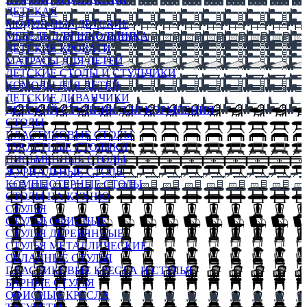
ДЕТСКАЯ
МОДУЛЬНЫЕ ДЕТСКИЕ
МЕБЕЛЬ ДЛЯ ШКОЛЬНИКА
ДЕТСКИЕ КРОВАТИ
МАТРАСЫ ДЛЯ ДЕТЕЙ
ДЕТСКИЕ СТОЛЫ И СТУЛЬЧИКИ
КОМОДЫ ДЛЯ ДЕТЕЙ
ДЕТСКИЕ ДИВАНЧИКИ
ДЕТСКИЙ СТУЛЬЧИК ДЛЯ КОРМЛЕНИЯ
СТОЛЫ
ПЛАСТИКОВЫЕ СТОЛЫ
ТУАЛЕТНЫЕ СТОЛИКИ
ПИСЬМЕННЫЕ СТОЛЫ
ЖУРНАЛЬНЫЕ СТОЛЫ
КОМПЬЮТЕРНЫЕ СТОЛЫ
СТОЛЫ НА КУХНЮ
СТУЛЬЯ
СТУЛЬЯ ОФИСНЫЕ
СТУЛЬЯ ДЕРЕВЯННЫЕ
СТУЛЬЯ МЕТАЛЛИЧЕСКИЕ
СКЛАДНЫЕ СТУЛЬЯ
ПЛАСТИКОВЫЕ КРЕСЛА И СТУЛЬЯ
БАРНЫЕ СТУЛЬЯ
ОФИСНЫЕ КРЕСЛА