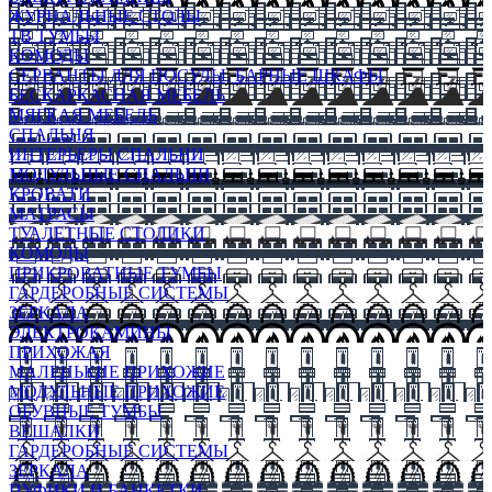
ЖУРНАЛЬНЫЕ СТОЛЫ
ТВ ТУМБЫ
КОМОДЫ
СЕРВАНТЫ ДЛЯ ПОСУДЫ, БАРНЫЕ ШКАФЫ
БЕСКАРКАСНАЯ МЕБЕЛЬ
МЯГКАЯ МЕБЕЛЬ
СПАЛЬНЯ
ИНТЕРЬЕРЫ СПАЛЬНИ
МОДУЛЬНЫЕ СПАЛЬНИ
КРОВАТИ
МАТРАСЫ
ТУАЛЕТНЫЕ СТОЛИКИ
КОМОДЫ
ПРИКРОВАТНЫЕ ТУМБЫ
ГАРДЕРОБНЫЕ СИСТЕМЫ
ЗЕРКАЛА
ЭЛЕКТРОКАМИНЫ
ПРИХОЖАЯ
МАЛЕНЬКИЕ ПРИХОЖИЕ
МОДУЛЬНЫЕ ПРИХОЖИЕ
ОБУВНЫЕ ТУМБЫ
ВЕШАЛКИ
ГАРДЕРОБНЫЕ СИСТЕМЫ
ЗЕРКАЛА
ПУФИКИ И БАНКЕТКИ