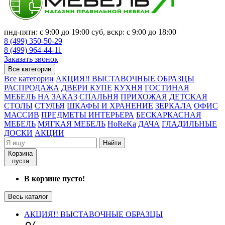
пнд-пятн: с 9:00 до 19:00 суб, вскр: с 9:00 до 18:00
8 (499) 350-50-29
8 (499) 964-44-11
Заказать звонок
Все категории
Все категории
АКЦИЯ!! ВЫСТАВОЧНЫЕ ОБРАЗЦЫ
РАСПРОДАЖА
ДВЕРИ КУПЕ
КУХНЯ
ГОСТИНАЯ
МЕБЕЛЬ НА ЗАКАЗ
СПАЛЬНЯ
ПРИХОЖАЯ
ДЕТСКАЯ
СТОЛЫ
СТУЛЬЯ
ШКАФЫ И ХРАНЕНИЕ
ЗЕРКАЛА
ОФИС
МАССИВ
ПРЕДМЕТЫ ИНТЕРЬЕРА
БЕСКАРКАСНАЯ
МЕБЕЛЬ
МЯГКАЯ МЕБЕЛЬ
HoReKa
ДАЧА
ГЛАДИЛЬНЫЕ
ДОСКИ
АКЦИИ
Найти
Корзина
пуста
В корзине пусто!
Весь каталог
АКЦИЯ!! ВЫСТАВОЧНЫЕ ОБРАЗЦЫ