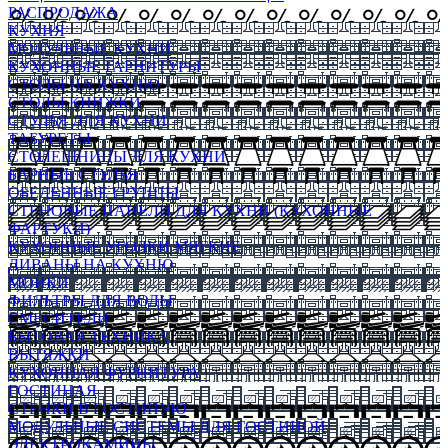
РАСПРОДАЖА
КУХНЯ
МОДУЛЬНЫЕ КУХНИ
КУХОННЫЕ ГАРНИТУРЫ
СТОЛЫ НА КУХНЮ
СТОЛЫ КНИЖКИ
СТУЛЬЯ ДЛЯ КУХНИ
ТАБУРЕТЫ
СТОЛЕШНИЦЫ ДЛЯ КУХНИ
БАРНЫЕ СТУЛЬЯ
ОБЕДЕННЫЕ ГРУППЫ
СТЕНОВЫЕ ПАНЕЛИ ДЛЯ КУХНИ (КУХОННЫЕ
ФАРТУКИ)
КУХОННЫЕ УГОЛКИ МЯГКИЕ
ДИВАНЫ НА КУХНЮ
МОЙКИ
ФИЛЬТРЫ ДЛЯ ВОДЫ
СМЕСИТЕЛИ
БЫТОВАЯ ТЕХНИКА
ВЫТЯЖКИ
КУХОННАЯ ФУРНИТУРА
ГОСТИНАЯ
СТЕНКИ В ГОСТИНУЮ
МОДУЛЬНЫЕ СИСТЕМЫ ДЛЯ ГОСТИНОЙ
ЭЛЕКТРОКАМИНЫ