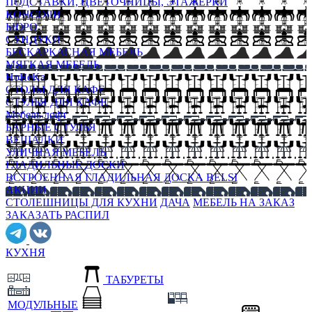
ПОДСТАВКИ, ЦВЕТОЧНИЦЫ, ЭТАЖЕРКИ
КОНСОЛИ
БЮРО
СУНДУКИ
БЕСКАРКАСНАЯ МЕБЕЛЬ
МЯГКАЯ МЕБЕЛЬ
HoReKa
СТОЛЫ ДЛЯ КАФЕ
СТУЛЬЯ ДЛЯ КАФЕ
Мебель лофт
БАРНЫЕ СТУЛЬЯ
ВЕШАЛКИ
УЛИЧНАЯ МЕБЕЛЬ
ГЛАДИЛЬНЫЕ ДОСКИ
ВСТРОЕННАЯ ГЛАДИЛЬНАЯ ДОСКА BELSI
АКЦИИ
СТОЛЕШНИЦЫ ДЛЯ КУХНИ
ДАЧА
МЕБЕЛЬ НА ЗАКАЗ
ЗАКАЗАТЬ РАСПИЛ
КУХНЯ
ТАБУРЕТЫ
МОДУЛЬНЫЕ