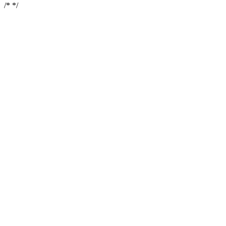
/*
*/