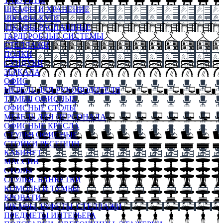
ТАБУРЕТЫ
ШКАФЫ И ХРАНЕНИЕ
ШКАФЫ-КУПЕ
ШКАФЫ-РАСПАШНЫЕ
ГАРДЕРОБНЫЕ СИСТЕМЫ
СТЕЛЛАЖИ
ПОЛКИ
СУНДУКИ
ЗЕРКАЛА
ОФИС
МЕБЕЛЬ ДЛЯ РУКОВОДИТЕЛЯ
ТУМБЫ ОФИСНЫЕ
ОФИСНЫЕ СТОЛЫ
МЕБЕЛЬ ДЛЯ ПЕРСОНАЛА
ОФИСНЫЕ КРЕСЛА
СТУЛЬЯ ОФИСНЫЕ
СТОЙКИ РЕСЕПШН
КАБИНЕТ
МАССИВ
СТОЛЫ
СТУЛЬЯ, БАНКЕТКИ
КОМОДЫ И ТУМБЫ
КРОВАТИ
ШКАФЫ, БУФЕТЫ, СТЕЛЛАЖИ
ПРЕДМЕТЫ ИНТЕРЬЕРА