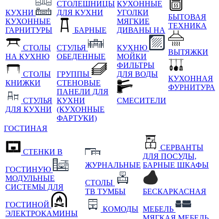
СТОЛЕШНИЦЫ
КУХОННЫЕ
КУХНИ
ДЛЯ КУХНИ
УГОЛКИ
БЫТОВАЯ
КУХОННЫЕ
МЯГКИЕ
ТЕХНИКА
ГАРНИТУРЫ
БАРНЫЕ
ДИВАНЫ НА
СТОЛЫ
СТУЛЬЯ
КУХНЮ
ВЫТЯЖКИ
НА КУХНЮ
ОБЕДЕННЫЕ
МОЙКИ
ФИЛЬТРЫ
СТОЛЫ
ГРУППЫ
ДЛЯ ВОДЫ
КУХОННАЯ
КНИЖКИ
СТЕНОВЫЕ
ФУРНИТУРА
ПАНЕЛИ ДЛЯ
СТУЛЬЯ
КУХНИ
СМЕСИТЕЛИ
ДЛЯ КУХНИ
(КУХОННЫЕ
ФАРТУКИ)
ГОСТИНАЯ
СЕРВАНТЫ
СТЕНКИ В
ДЛЯ ПОСУДЫ,
ЖУРНАЛЬНЫЕ
БАРНЫЕ ШКАФЫ
ГОСТИНУЮ
МОДУЛЬНЫЕ
СТОЛЫ
СИСТЕМЫ ДЛЯ
ТВ ТУМБЫ
БЕСКАРКАСНАЯ
ГОСТИНОЙ
КОМОДЫ
МЕБЕЛЬ
ЭЛЕКТРОКАМИНЫ
МЯГКАЯ МЕБЕЛЬ