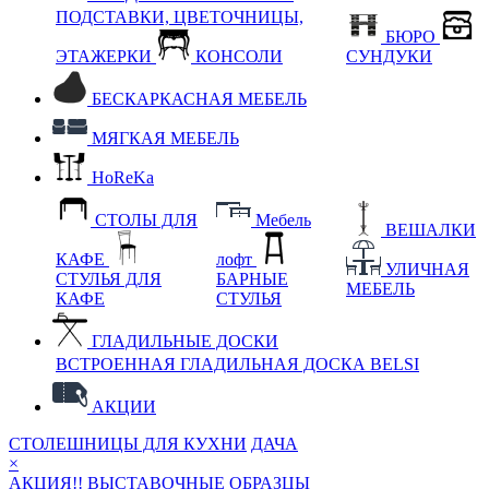
ПОДСТАВКИ, ЦВЕТОЧНИЦЫ,
БЮРО
ЭТАЖЕРКИ
КОНСОЛИ
СУНДУКИ
БЕСКАРКАСНАЯ МЕБЕЛЬ
МЯГКАЯ МЕБЕЛЬ
HoReKa
СТОЛЫ ДЛЯ
Мебель
ВЕШАЛКИ
КАФЕ
лофт
УЛИЧНАЯ
СТУЛЬЯ ДЛЯ
БАРНЫЕ
МЕБЕЛЬ
КАФЕ
СТУЛЬЯ
ГЛАДИЛЬНЫЕ ДОСКИ
ВСТРОЕННАЯ ГЛАДИЛЬНАЯ ДОСКА BELSI
АКЦИИ
СТОЛЕШНИЦЫ ДЛЯ КУХНИ
ДАЧА
×
АКЦИЯ!! ВЫСТАВОЧНЫЕ ОБРАЗЦЫ