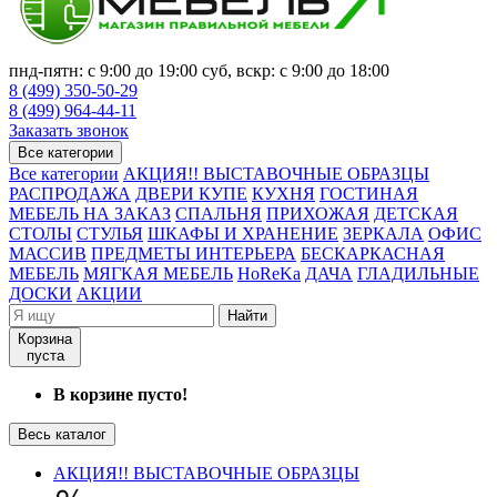
пнд-пятн: с 9:00 до 19:00 суб, вскр: с 9:00 до 18:00
8 (499) 350-50-29
8 (499) 964-44-11
Заказать звонок
Все категории
Все категории
АКЦИЯ!! ВЫСТАВОЧНЫЕ ОБРАЗЦЫ
РАСПРОДАЖА
ДВЕРИ КУПЕ
КУХНЯ
ГОСТИНАЯ
МЕБЕЛЬ НА ЗАКАЗ
СПАЛЬНЯ
ПРИХОЖАЯ
ДЕТСКАЯ
СТОЛЫ
СТУЛЬЯ
ШКАФЫ И ХРАНЕНИЕ
ЗЕРКАЛА
ОФИС
МАССИВ
ПРЕДМЕТЫ ИНТЕРЬЕРА
БЕСКАРКАСНАЯ
МЕБЕЛЬ
МЯГКАЯ МЕБЕЛЬ
HoReKa
ДАЧА
ГЛАДИЛЬНЫЕ
ДОСКИ
АКЦИИ
Найти
Корзина
пуста
В корзине пусто!
Весь каталог
АКЦИЯ!! ВЫСТАВОЧНЫЕ ОБРАЗЦЫ