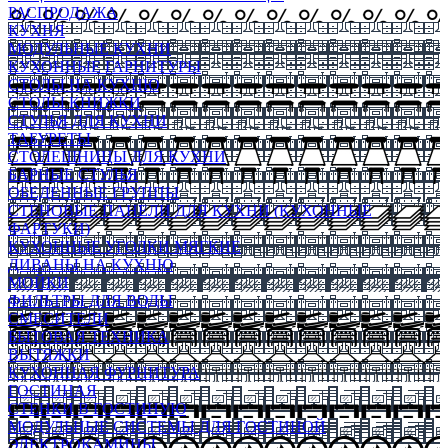
РАСПРОДАЖА
КУХНЯ
МОДУЛЬНЫЕ КУХНИ
КУХОННЫЕ ГАРНИТУРЫ
СТОЛЫ НА КУХНЮ
СТОЛЫ КНИЖКИ
СТУЛЬЯ ДЛЯ КУХНИ
ТАБУРЕТЫ
СТОЛЕШНИЦЫ ДЛЯ КУХНИ
БАРНЫЕ СТУЛЬЯ
ОБЕДЕННЫЕ ГРУППЫ
СТЕНОВЫЕ ПАНЕЛИ ДЛЯ КУХНИ (КУХОННЫЕ
ФАРТУКИ)
КУХОННЫЕ УГОЛКИ МЯГКИЕ
ДИВАНЫ НА КУХНЮ
МОЙКИ
ФИЛЬТРЫ ДЛЯ ВОДЫ
СМЕСИТЕЛИ
БЫТОВАЯ ТЕХНИКА
ВЫТЯЖКИ
КУХОННАЯ ФУРНИТУРА
ГОСТИНАЯ
СТЕНКИ В ГОСТИНУЮ
МОДУЛЬНЫЕ СИСТЕМЫ ДЛЯ ГОСТИНОЙ
ЭЛЕКТРОКАМИНЫ