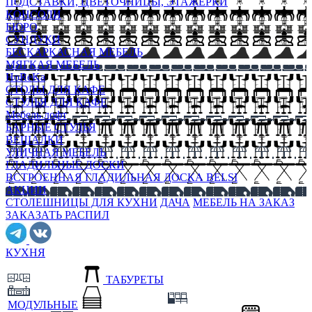
ПОДСТАВКИ, ЦВЕТОЧНИЦЫ, ЭТАЖЕРКИ
КОНСОЛИ
БЮРО
СУНДУКИ
БЕСКАРКАСНАЯ МЕБЕЛЬ
МЯГКАЯ МЕБЕЛЬ
HoReKa
СТОЛЫ ДЛЯ КАФЕ
СТУЛЬЯ ДЛЯ КАФЕ
Мебель лофт
БАРНЫЕ СТУЛЬЯ
ВЕШАЛКИ
УЛИЧНАЯ МЕБЕЛЬ
ГЛАДИЛЬНЫЕ ДОСКИ
ВСТРОЕННАЯ ГЛАДИЛЬНАЯ ДОСКА BELSI
АКЦИИ
СТОЛЕШНИЦЫ ДЛЯ КУХНИ
ДАЧА
МЕБЕЛЬ НА ЗАКАЗ
ЗАКАЗАТЬ РАСПИЛ
КУХНЯ
ТАБУРЕТЫ
МОДУЛЬНЫЕ