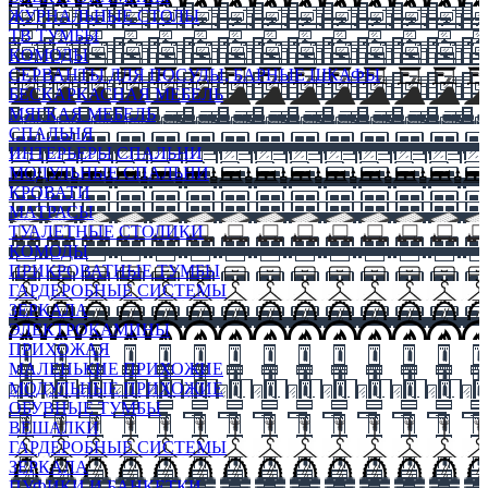
ЖУРНАЛЬНЫЕ СТОЛЫ
ТВ ТУМБЫ
КОМОДЫ
СЕРВАНТЫ ДЛЯ ПОСУДЫ, БАРНЫЕ ШКАФЫ
БЕСКАРКАСНАЯ МЕБЕЛЬ
МЯГКАЯ МЕБЕЛЬ
СПАЛЬНЯ
ИНТЕРЬЕРЫ СПАЛЬНИ
МОДУЛЬНЫЕ СПАЛЬНИ
КРОВАТИ
МАТРАСЫ
ТУАЛЕТНЫЕ СТОЛИКИ
КОМОДЫ
ПРИКРОВАТНЫЕ ТУМБЫ
ГАРДЕРОБНЫЕ СИСТЕМЫ
ЗЕРКАЛА
ЭЛЕКТРОКАМИНЫ
ПРИХОЖАЯ
МАЛЕНЬКИЕ ПРИХОЖИЕ
МОДУЛЬНЫЕ ПРИХОЖИЕ
ОБУВНЫЕ ТУМБЫ
ВЕШАЛКИ
ГАРДЕРОБНЫЕ СИСТЕМЫ
ЗЕРКАЛА
ПУФИКИ И БАНКЕТКИ