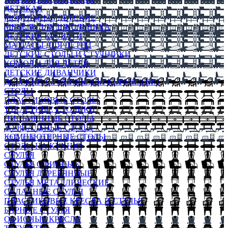
ДЕТСКАЯ
МОДУЛЬНЫЕ ДЕТСКИЕ
МЕБЕЛЬ ДЛЯ ШКОЛЬНИКА
ДЕТСКИЕ КРОВАТИ
МАТРАСЫ ДЛЯ ДЕТЕЙ
ДЕТСКИЕ СТОЛЫ И СТУЛЬЧИКИ
КОМОДЫ ДЛЯ ДЕТЕЙ
ДЕТСКИЕ ДИВАНЧИКИ
ДЕТСКИЙ СТУЛЬЧИК ДЛЯ КОРМЛЕНИЯ
СТОЛЫ
ПЛАСТИКОВЫЕ СТОЛЫ
ТУАЛЕТНЫЕ СТОЛИКИ
ПИСЬМЕННЫЕ СТОЛЫ
ЖУРНАЛЬНЫЕ СТОЛЫ
КОМПЬЮТЕРНЫЕ СТОЛЫ
СТОЛЫ НА КУХНЮ
СТУЛЬЯ
СТУЛЬЯ ОФИСНЫЕ
СТУЛЬЯ ДЕРЕВЯННЫЕ
СТУЛЬЯ МЕТАЛЛИЧЕСКИЕ
СКЛАДНЫЕ СТУЛЬЯ
ПЛАСТИКОВЫЕ КРЕСЛА И СТУЛЬЯ
БАРНЫЕ СТУЛЬЯ
ОФИСНЫЕ КРЕСЛА