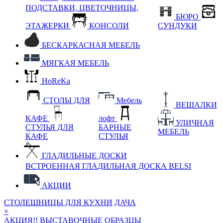
ПОДСТАВКИ, ЦВЕТОЧНИЦЫ,
БЮРО
ЭТАЖЕРКИ
КОНСОЛИ
СУНДУКИ
БЕСКАРКАСНАЯ МЕБЕЛЬ
МЯГКАЯ МЕБЕЛЬ
HoReKa
СТОЛЫ ДЛЯ
Мебель
ВЕШАЛКИ
КАФЕ
лофт
УЛИЧНАЯ
СТУЛЬЯ ДЛЯ
БАРНЫЕ
МЕБЕЛЬ
КАФЕ
СТУЛЬЯ
ГЛАДИЛЬНЫЕ ДОСКИ
ВСТРОЕННАЯ ГЛАДИЛЬНАЯ ДОСКА BELSI
АКЦИИ
СТОЛЕШНИЦЫ ДЛЯ КУХНИ
ДАЧА
×
АКЦИЯ!! ВЫСТАВОЧНЫЕ ОБРАЗЦЫ