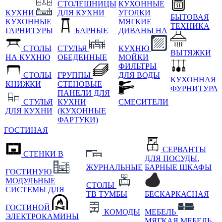
СТОЛЕШНИЦЫ
КУХОННЫЕ
КУХНИ
ДЛЯ КУХНИ
УГОЛКИ
БЫТОВАЯ
КУХОННЫЕ
МЯГКИЕ
ТЕХНИКА
ГАРНИТУРЫ
БАРНЫЕ
ДИВАНЫ НА
СТОЛЫ
СТУЛЬЯ
КУХНЮ
ВЫТЯЖКИ
НА КУХНЮ
ОБЕДЕННЫЕ
МОЙКИ
ФИЛЬТРЫ
СТОЛЫ
ГРУППЫ
ДЛЯ ВОДЫ
КУХОННАЯ
КНИЖКИ
СТЕНОВЫЕ
ФУРНИТУРА
ПАНЕЛИ ДЛЯ
СТУЛЬЯ
КУХНИ
СМЕСИТЕЛИ
ДЛЯ КУХНИ
(КУХОННЫЕ
ФАРТУКИ)
ГОСТИНАЯ
СЕРВАНТЫ
СТЕНКИ В
ДЛЯ ПОСУДЫ,
ЖУРНАЛЬНЫЕ
БАРНЫЕ ШКАФЫ
ГОСТИНУЮ
МОДУЛЬНЫЕ
СТОЛЫ
СИСТЕМЫ ДЛЯ
ТВ ТУМБЫ
БЕСКАРКАСНАЯ
ГОСТИНОЙ
КОМОДЫ
МЕБЕЛЬ
ЭЛЕКТРОКАМИНЫ
МЯГКАЯ МЕБЕЛЬ