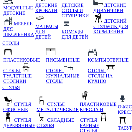
ДЕТСКИЕ
ДЕТСКИЕ
ДЕТСКИЕ
МОДУЛЬНЫЕ
КРОВАТИ
СТОЛЫ И
ДИВАНЧИКИ
ДЕТСКИЕ
СТУЛЬЧИКИ
ДЕТСКИЙ
МЕБЕЛЬ
МАТРАСЫ
СТУЛЬЧИК ДЛЯ
ДЛЯ
ДЛЯ
КОМОДЫ
КОРМЛЕНИЯ
ШКОЛЬНИКА
ДЕТЕЙ
ДЛЯ ДЕТЕЙ
СТОЛЫ
ПЛАСТИКОВЫЕ
ПИСЬМЕННЫЕ
КОМПЬЮТЕРНЫЕ
СТОЛЫ
СТОЛЫ
СТОЛЫ
ТУАЛЕТНЫЕ
ЖУРНАЛЬНЫЕ
СТОЛЫ НА
СТОЛИКИ
СТОЛЫ
КУХНЮ
СТУЛЬЯ
СТУЛЬЯ
СТУЛЬЯ
ПЛАСТИКОВЫЕ
ОФИС
ОФИСНЫЕ
МЕТАЛЛИЧЕСКИЕ
КРЕСЛА И
КРЕС
СТУЛЬЯ
СКЛАДНЫЕ
СТУЛЬЯ
ДЕРЕВЯННЫЕ
СТУЛЬЯ
БАРНЫЕ
ТАБУ
СТУЛЬЯ