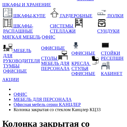
ШКАФЫ И ХРАНЕНИЕ
ШКАФЫ-КУПЕ
ГАРДЕРОБНЫЕ
ПОЛКИ
ШКАФЫ-
СИСТЕМЫ
РАСПАШНЫЕ
СТЕЛЛАЖИ
СУНДУКИ
МЯГКАЯ МЕБЕЛЬ
ОФИС
ОФИСНЫЕ
МЕБЕЛЬ
ОФИСНЫЕ
СТОЙКИ
ДЛЯ
СТОЛЫ
РЕСЕПШН
РУКОВОДИТЕЛЯ
МЕБЕЛЬ ДЛЯ
КРЕСЛА
ТУМБЫ
ПЕРСОНАЛА
СТУЛЬЯ
ОФИСНЫЕ
ОФИСНЫЕ
КАБИНЕТ
АКЦИИ
ОФИС
МЕБЕЛЬ ДЛЯ ПЕРСОНАЛА
Офисная мебель серии КАНЦЛЕР
Колонка закрытая со стеклом Канцлер КЦ33
Колонка закрытая со