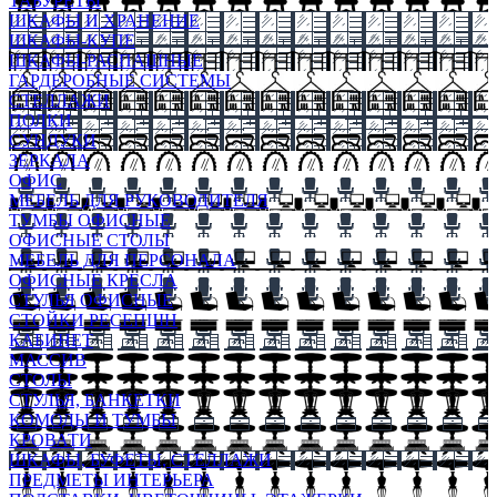
ТАБУРЕТЫ
ШКАФЫ И ХРАНЕНИЕ
ШКАФЫ-КУПЕ
ШКАФЫ-РАСПАШНЫЕ
ГАРДЕРОБНЫЕ СИСТЕМЫ
СТЕЛЛАЖИ
ПОЛКИ
СУНДУКИ
ЗЕРКАЛА
ОФИС
МЕБЕЛЬ ДЛЯ РУКОВОДИТЕЛЯ
ТУМБЫ ОФИСНЫЕ
ОФИСНЫЕ СТОЛЫ
МЕБЕЛЬ ДЛЯ ПЕРСОНАЛА
ОФИСНЫЕ КРЕСЛА
СТУЛЬЯ ОФИСНЫЕ
СТОЙКИ РЕСЕПШН
КАБИНЕТ
МАССИВ
СТОЛЫ
СТУЛЬЯ, БАНКЕТКИ
КОМОДЫ И ТУМБЫ
КРОВАТИ
ШКАФЫ, БУФЕТЫ, СТЕЛЛАЖИ
ПРЕДМЕТЫ ИНТЕРЬЕРА