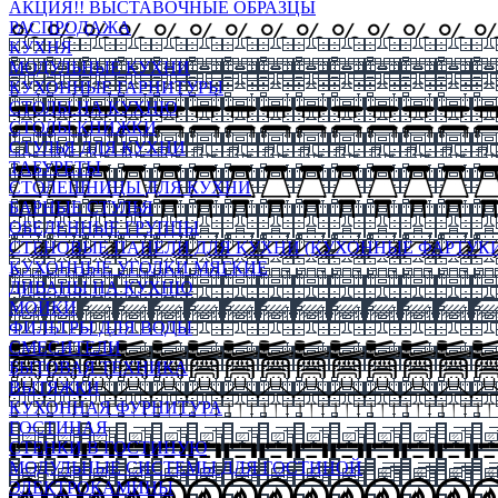
АКЦИЯ!! ВЫСТАВОЧНЫЕ ОБРАЗЦЫ
РАСПРОДАЖА
КУХНЯ
МОДУЛЬНЫЕ КУХНИ
КУХОННЫЕ ГАРНИТУРЫ
СТОЛЫ НА КУХНЮ
СТОЛЫ КНИЖКИ
СТУЛЬЯ ДЛЯ КУХНИ
ТАБУРЕТЫ
СТОЛЕШНИЦЫ ДЛЯ КУХНИ
БАРНЫЕ СТУЛЬЯ
ОБЕДЕННЫЕ ГРУППЫ
СТЕНОВЫЕ ПАНЕЛИ ДЛЯ КУХНИ (КУХОННЫЕ ФАРТУКИ
КУХОННЫЕ УГОЛКИ МЯГКИЕ
ДИВАНЫ НА КУХНЮ
МОЙКИ
ФИЛЬТРЫ ДЛЯ ВОДЫ
СМЕСИТЕЛИ
БЫТОВАЯ ТЕХНИКА
ВЫТЯЖКИ
КУХОННАЯ ФУРНИТУРА
ГОСТИНАЯ
СТЕНКИ В ГОСТИНУЮ
МОДУЛЬНЫЕ СИСТЕМЫ ДЛЯ ГОСТИНОЙ
ЭЛЕКТРОКАМИНЫ