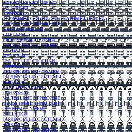
ЖУРНАЛЬНЫЕ СТОЛЫ
ТВ ТУМБЫ
КОМОДЫ
СЕРВАНТЫ ДЛЯ ПОСУДЫ, БАРНЫЕ ШКАФЫ
БЕСКАРКАСНАЯ МЕБЕЛЬ
МЯГКАЯ МЕБЕЛЬ
СПАЛЬНЯ
ИНТЕРЬЕРЫ СПАЛЬНИ
МОДУЛЬНЫЕ СПАЛЬНИ
КРОВАТИ
МАТРАСЫ
ТУАЛЕТНЫЕ СТОЛИКИ
КОМОДЫ
ПРИКРОВАТНЫЕ ТУМБЫ
ГАРДЕРОБНЫЕ СИСТЕМЫ
ЗЕРКАЛА
ЭЛЕКТРОКАМИНЫ
ПРИХОЖАЯ
МАЛЕНЬКИЕ ПРИХОЖИЕ
МОДУЛЬНЫЕ ПРИХОЖИЕ
ОБУВНЫЕ ТУМБЫ
ВЕШАЛКИ
ГАРДЕРОБНЫЕ СИСТЕМЫ
ЗЕРКАЛА
ПУФИКИ И БАНКЕТКИ