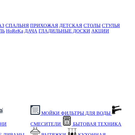
АЗ
СПАЛЬНЯ
ПРИХОЖАЯ
ДЕТСКАЯ
СТОЛЫ
СТУЛЬЯ
ЛЬ
HoReKa
ДАЧА
ГЛАДИЛЬНЫЕ ДОСКИ
АКЦИИ
МОЙКИ
ФИЛЬТРЫ ДЛЯ ВОДЫ
ХНИ
СМЕСИТЕЛИ
БЫТОВАЯ ТЕХНИКА
Е
ДИВАНЫ
ВЫТЯЖКИ
КУХОННАЯ