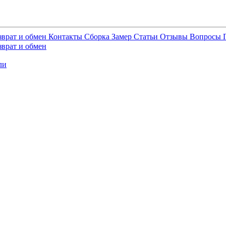
зврат и обмен
Контакты
Сборка
Замер
Статьи
Отзывы
Вопросы
зврат и обмен
ли