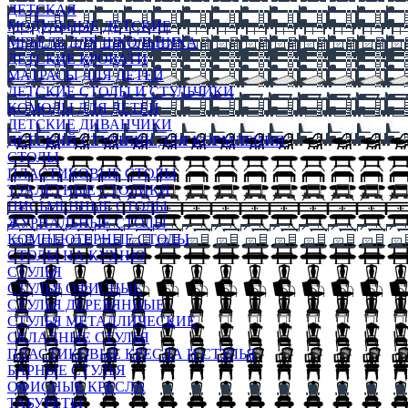
ДЕТСКАЯ
МОДУЛЬНЫЕ ДЕТСКИЕ
МЕБЕЛЬ ДЛЯ ШКОЛЬНИКА
ДЕТСКИЕ КРОВАТИ
МАТРАСЫ ДЛЯ ДЕТЕЙ
ДЕТСКИЕ СТОЛЫ И СТУЛЬЧИКИ
КОМОДЫ ДЛЯ ДЕТЕЙ
ДЕТСКИЕ ДИВАНЧИКИ
ДЕТСКИЙ СТУЛЬЧИК ДЛЯ КОРМЛЕНИЯ
СТОЛЫ
ПЛАСТИКОВЫЕ СТОЛЫ
ТУАЛЕТНЫЕ СТОЛИКИ
ПИСЬМЕННЫЕ СТОЛЫ
ЖУРНАЛЬНЫЕ СТОЛЫ
КОМПЬЮТЕРНЫЕ СТОЛЫ
СТОЛЫ НА КУХНЮ
СТУЛЬЯ
СТУЛЬЯ ОФИСНЫЕ
СТУЛЬЯ ДЕРЕВЯННЫЕ
СТУЛЬЯ МЕТАЛЛИЧЕСКИЕ
СКЛАДНЫЕ СТУЛЬЯ
ПЛАСТИКОВЫЕ КРЕСЛА И СТУЛЬЯ
БАРНЫЕ СТУЛЬЯ
ОФИСНЫЕ КРЕСЛА
ТАБУРЕТЫ