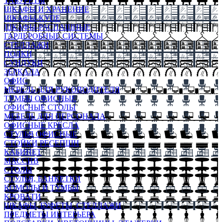
ТАБУРЕТЫ
ШКАФЫ И ХРАНЕНИЕ
ШКАФЫ-КУПЕ
ШКАФЫ-РАСПАШНЫЕ
ГАРДЕРОБНЫЕ СИСТЕМЫ
СТЕЛЛАЖИ
ПОЛКИ
СУНДУКИ
ЗЕРКАЛА
ОФИС
МЕБЕЛЬ ДЛЯ РУКОВОДИТЕЛЯ
ТУМБЫ ОФИСНЫЕ
ОФИСНЫЕ СТОЛЫ
МЕБЕЛЬ ДЛЯ ПЕРСОНАЛА
ОФИСНЫЕ КРЕСЛА
СТУЛЬЯ ОФИСНЫЕ
СТОЙКИ РЕСЕПШН
КАБИНЕТ
МАССИВ
СТОЛЫ
СТУЛЬЯ, БАНКЕТКИ
КОМОДЫ И ТУМБЫ
КРОВАТИ
ШКАФЫ, БУФЕТЫ, СТЕЛЛАЖИ
ПРЕДМЕТЫ ИНТЕРЬЕРА