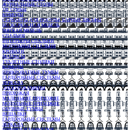
ЖУРНАЛЬНЫЕ СТОЛЫ
ТВ ТУМБЫ
КОМОДЫ
СЕРВАНТЫ ДЛЯ ПОСУДЫ, БАРНЫЕ ШКАФЫ
БЕСКАРКАСНАЯ МЕБЕЛЬ
МЯГКАЯ МЕБЕЛЬ
СПАЛЬНЯ
ИНТЕРЬЕРЫ СПАЛЬНИ
МОДУЛЬНЫЕ СПАЛЬНИ
КРОВАТИ
МАТРАСЫ
ТУАЛЕТНЫЕ СТОЛИКИ
КОМОДЫ
ПРИКРОВАТНЫЕ ТУМБЫ
ГАРДЕРОБНЫЕ СИСТЕМЫ
ЗЕРКАЛА
ЭЛЕКТРОКАМИНЫ
ПРИХОЖАЯ
МАЛЕНЬКИЕ ПРИХОЖИЕ
МОДУЛЬНЫЕ ПРИХОЖИЕ
ОБУВНЫЕ ТУМБЫ
ВЕШАЛКИ
ГАРДЕРОБНЫЕ СИСТЕМЫ
ЗЕРКАЛА
ПУФИКИ И БАНКЕТКИ