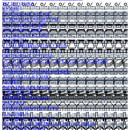
РАСПРОДАЖА
КУХНЯ
МОДУЛЬНЫЕ КУХНИ
КУХОННЫЕ ГАРНИТУРЫ
СТОЛЫ НА КУХНЮ
СТОЛЫ КНИЖКИ
СТУЛЬЯ ДЛЯ КУХНИ
ТАБУРЕТЫ
СТОЛЕШНИЦЫ ДЛЯ КУХНИ
БАРНЫЕ СТУЛЬЯ
ОБЕДЕННЫЕ ГРУППЫ
СТЕНОВЫЕ ПАНЕЛИ ДЛЯ КУХНИ (КУХОННЫЕ
ФАРТУКИ)
КУХОННЫЕ УГОЛКИ МЯГКИЕ
ДИВАНЫ НА КУХНЮ
МОЙКИ
ФИЛЬТРЫ ДЛЯ ВОДЫ
СМЕСИТЕЛИ
БЫТОВАЯ ТЕХНИКА
ВЫТЯЖКИ
КУХОННАЯ ФУРНИТУРА
ГОСТИНАЯ
СТЕНКИ В ГОСТИНУЮ
МОДУЛЬНЫЕ СИСТЕМЫ ДЛЯ ГОСТИНОЙ
ЭЛЕКТРОКАМИНЫ