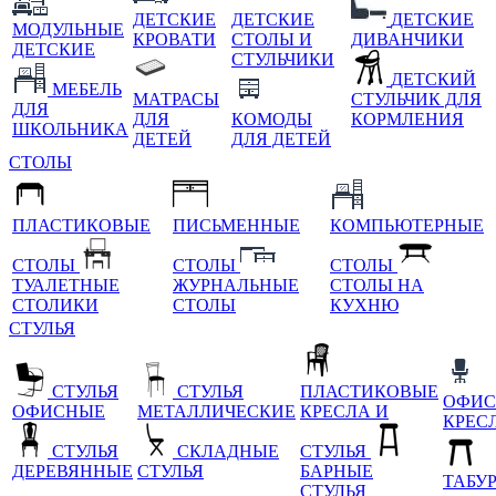
ДЕТСКИЕ
ДЕТСКИЕ
ДЕТСКИЕ
МОДУЛЬНЫЕ
КРОВАТИ
СТОЛЫ И
ДИВАНЧИКИ
ДЕТСКИЕ
СТУЛЬЧИКИ
ДЕТСКИЙ
МЕБЕЛЬ
МАТРАСЫ
СТУЛЬЧИК ДЛЯ
ДЛЯ
ДЛЯ
КОМОДЫ
КОРМЛЕНИЯ
ШКОЛЬНИКА
ДЕТЕЙ
ДЛЯ ДЕТЕЙ
СТОЛЫ
ПЛАСТИКОВЫЕ
ПИСЬМЕННЫЕ
КОМПЬЮТЕРНЫЕ
СТОЛЫ
СТОЛЫ
СТОЛЫ
ТУАЛЕТНЫЕ
ЖУРНАЛЬНЫЕ
СТОЛЫ НА
СТОЛИКИ
СТОЛЫ
КУХНЮ
СТУЛЬЯ
СТУЛЬЯ
СТУЛЬЯ
ПЛАСТИКОВЫЕ
ОФИС
ОФИСНЫЕ
МЕТАЛЛИЧЕСКИЕ
КРЕСЛА И
КРЕС
СТУЛЬЯ
СКЛАДНЫЕ
СТУЛЬЯ
ДЕРЕВЯННЫЕ
СТУЛЬЯ
БАРНЫЕ
ТАБУ
СТУЛЬЯ