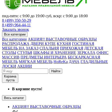
пнд-пятн: с 9:00 до 19:00 суб, вскр: с 9:00 до 18:00
8 (499) 350-50-29
8 (499) 964-44-11
Заказать звонок
Все категории
Все категории
АКЦИЯ!! ВЫСТАВОЧНЫЕ ОБРАЗЦЫ
РАСПРОДАЖА
ДВЕРИ КУПЕ
КУХНЯ
ГОСТИНАЯ
МЕБЕЛЬ НА ЗАКАЗ
СПАЛЬНЯ
ПРИХОЖАЯ
ДЕТСКАЯ
СТОЛЫ
СТУЛЬЯ
ШКАФЫ И ХРАНЕНИЕ
ЗЕРКАЛА
ОФИС
МАССИВ
ПРЕДМЕТЫ ИНТЕРЬЕРА
БЕСКАРКАСНАЯ
МЕБЕЛЬ
МЯГКАЯ МЕБЕЛЬ
HoReKa
ДАЧА
ГЛАДИЛЬНЫЕ
ДОСКИ
АКЦИИ
Найти
Корзина
пуста
В корзине пусто!
Весь каталог
АКЦИЯ!! ВЫСТАВОЧНЫЕ ОБРАЗЦЫ