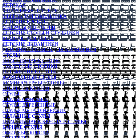
ДЕТСКАЯ
МОДУЛЬНЫЕ ДЕТСКИЕ
МЕБЕЛЬ ДЛЯ ШКОЛЬНИКА
ДЕТСКИЕ КРОВАТИ
МАТРАСЫ ДЛЯ ДЕТЕЙ
ДЕТСКИЕ СТОЛЫ И СТУЛЬЧИКИ
КОМОДЫ ДЛЯ ДЕТЕЙ
ДЕТСКИЕ ДИВАНЧИКИ
ДЕТСКИЙ СТУЛЬЧИК ДЛЯ КОРМЛЕНИЯ
СТОЛЫ
ПЛАСТИКОВЫЕ СТОЛЫ
ТУАЛЕТНЫЕ СТОЛИКИ
ПИСЬМЕННЫЕ СТОЛЫ
ЖУРНАЛЬНЫЕ СТОЛЫ
КОМПЬЮТЕРНЫЕ СТОЛЫ
СТОЛЫ НА КУХНЮ
СТУЛЬЯ
СТУЛЬЯ ОФИСНЫЕ
СТУЛЬЯ ДЕРЕВЯННЫЕ
СТУЛЬЯ МЕТАЛЛИЧЕСКИЕ
СКЛАДНЫЕ СТУЛЬЯ
ПЛАСТИКОВЫЕ КРЕСЛА И СТУЛЬЯ
БАРНЫЕ СТУЛЬЯ
ОФИСНЫЕ КРЕСЛА