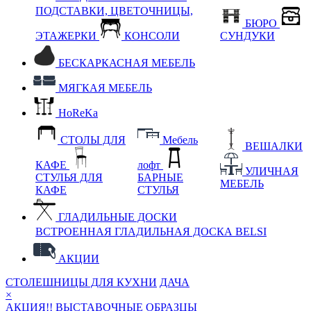
ПОДСТАВКИ, ЦВЕТОЧНИЦЫ,
БЮРО
ЭТАЖЕРКИ
КОНСОЛИ
СУНДУКИ
БЕСКАРКАСНАЯ МЕБЕЛЬ
МЯГКАЯ МЕБЕЛЬ
HoReKa
СТОЛЫ ДЛЯ
Мебель
ВЕШАЛКИ
КАФЕ
лофт
УЛИЧНАЯ
СТУЛЬЯ ДЛЯ
БАРНЫЕ
МЕБЕЛЬ
КАФЕ
СТУЛЬЯ
ГЛАДИЛЬНЫЕ ДОСКИ
ВСТРОЕННАЯ ГЛАДИЛЬНАЯ ДОСКА BELSI
АКЦИИ
СТОЛЕШНИЦЫ ДЛЯ КУХНИ
ДАЧА
×
АКЦИЯ!! ВЫСТАВОЧНЫЕ ОБРАЗЦЫ