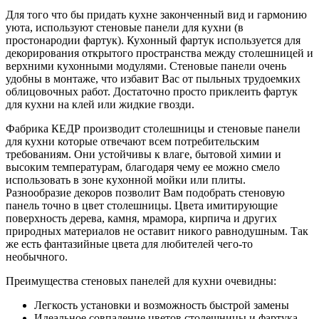
Для того что бы придать кухне законченный вид и гармонию
уюта, используют стеновые панели для кухни (в
простонародии фартук). Кухонный фартук используется для
декорирования открытого пространства между столешницей и
верхними кухонными модулями. Стеновые панели очень
удобны в монтаже, что избавит Вас от пыльных трудоемких
облицовочных работ. Достаточно просто приклеить фартук
для кухни на клей или жидкие гвозди.
Фабрика КЕДР производит столешницы и стеновые панели
для кухни которые отвечают всем потребительским
требованиям. Они устойчивы к влаге, бытовой химии и
высоким температурам, благодаря чему ее можно смело
использовать в зоне кухонной мойки или плиты.
Разнообразие декоров позволит Вам подобрать стеновую
панель точно в цвет столешницы. Цвета имитирующие
поверхность дерева, камня, мрамора, кирпича и других
природных материалов не оставит никого равнодушным. Так
же есть фантазийные цвета для любителей чего-то
необычного.
Преимущества стеновых панелей для кухни очевидны:
Легкость установки и возможность быстрой замены
Идеальное совпадение цветов столешницы и фартука