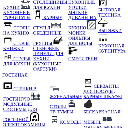
СТОЛЕШНИЦЫ
КУХОННЫЕ
КУХНИ
ДЛЯ КУХНИ
УГОЛКИ
БЫТОВАЯ
КУХОННЫЕ
МЯГКИЕ
ТЕХНИКА
ГАРНИТУРЫ
БАРНЫЕ
ДИВАНЫ НА
СТОЛЫ
СТУЛЬЯ
КУХНЮ
ВЫТЯЖКИ
НА КУХНЮ
ОБЕДЕННЫЕ
МОЙКИ
ФИЛЬТРЫ
СТОЛЫ
ГРУППЫ
ДЛЯ ВОДЫ
КУХОННАЯ
КНИЖКИ
СТЕНОВЫЕ
ФУРНИТУРА
ПАНЕЛИ ДЛЯ
СТУЛЬЯ
КУХНИ
СМЕСИТЕЛИ
ДЛЯ КУХНИ
(КУХОННЫЕ
ФАРТУКИ)
ГОСТИНАЯ
СЕРВАНТЫ
СТЕНКИ В
ДЛЯ ПОСУДЫ,
ЖУРНАЛЬНЫЕ
БАРНЫЕ ШКАФЫ
ГОСТИНУЮ
МОДУЛЬНЫЕ
СТОЛЫ
СИСТЕМЫ ДЛЯ
ТВ ТУМБЫ
БЕСКАРКАСНАЯ
ГОСТИНОЙ
КОМОДЫ
МЕБЕЛЬ
ЭЛЕКТРОКАМИНЫ
МЯГКАЯ МЕБЕЛЬ