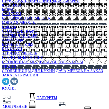
ПОДСТАВКИ, ЦВЕТОЧНИЦЫ, ЭТАЖЕРКИ
КОНСОЛИ
БЮРО
СУНДУКИ
БЕСКАРКАСНАЯ МЕБЕЛЬ
МЯГКАЯ МЕБЕЛЬ
HoReKa
СТОЛЫ ДЛЯ КАФЕ
СТУЛЬЯ ДЛЯ КАФЕ
Мебель лофт
БАРНЫЕ СТУЛЬЯ
ВЕШАЛКИ
УЛИЧНАЯ МЕБЕЛЬ
ГЛАДИЛЬНЫЕ ДОСКИ
ВСТРОЕННАЯ ГЛАДИЛЬНАЯ ДОСКА BELSI
АКЦИИ
СТОЛЕШНИЦЫ ДЛЯ КУХНИ
ДАЧА
МЕБЕЛЬ НА ЗАКАЗ
ЗАКАЗАТЬ РАСПИЛ
КУХНЯ
ТАБУРЕТЫ
МОДУЛЬНЫЕ