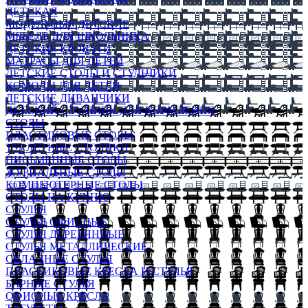
ДЕТСКАЯ
МОДУЛЬНЫЕ ДЕТСКИЕ
МЕБЕЛЬ ДЛЯ ШКОЛЬНИКА
ДЕТСКИЕ КРОВАТИ
МАТРАСЫ ДЛЯ ДЕТЕЙ
ДЕТСКИЕ СТОЛЫ И СТУЛЬЧИКИ
КОМОДЫ ДЛЯ ДЕТЕЙ
ДЕТСКИЕ ДИВАНЧИКИ
ДЕТСКИЙ СТУЛЬЧИК ДЛЯ КОРМЛЕНИЯ
СТОЛЫ
ПЛАСТИКОВЫЕ СТОЛЫ
ТУАЛЕТНЫЕ СТОЛИКИ
ПИСЬМЕННЫЕ СТОЛЫ
ЖУРНАЛЬНЫЕ СТОЛЫ
КОМПЬЮТЕРНЫЕ СТОЛЫ
СТОЛЫ НА КУХНЮ
СТУЛЬЯ
СТУЛЬЯ ОФИСНЫЕ
СТУЛЬЯ ДЕРЕВЯННЫЕ
СТУЛЬЯ МЕТАЛЛИЧЕСКИЕ
СКЛАДНЫЕ СТУЛЬЯ
ПЛАСТИКОВЫЕ КРЕСЛА И СТУЛЬЯ
БАРНЫЕ СТУЛЬЯ
ОФИСНЫЕ КРЕСЛА