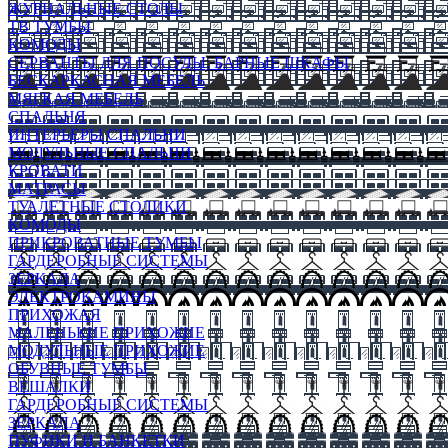
ЖУРНАЛЬНЫЕ СТОЛЫ
ТВ ТУМБЫ
КОМОДЫ
СЕРВАНТЫ ДЛЯ ПОСУДЫ, БАРНЫЕ ШКАФЫ
БЕСКАРКАСНАЯ МЕБЕЛЬ
МЯГКАЯ МЕБЕЛЬ
СПАЛЬНЯ
ИНТЕРЬЕРЫ СПАЛЬНИ
МОДУЛЬНЫЕ СПАЛЬНИ
КРОВАТИ
МАТРАСЫ
ТУАЛЕТНЫЕ СТОЛИКИ
КОМОДЫ
ПРИКРОВАТНЫЕ ТУМБЫ
ГАРДЕРОБНЫЕ СИСТЕМЫ
ЗЕРКАЛА
ЭЛЕКТРОКАМИНЫ
ПРИХОЖАЯ
МАЛЕНЬКИЕ ПРИХОЖИЕ
МОДУЛЬНЫЕ ПРИХОЖИЕ
ОБУВНЫЕ ТУМБЫ
ВЕШАЛКИ
ГАРДЕРОБНЫЕ СИСТЕМЫ
ЗЕРКАЛА
ПУФИКИ И БАНКЕТКИ