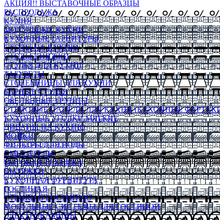
АКЦИЯ!! ВЫСТАВОЧНЫЕ ОБРАЗЦЫ
РАСПРОДАЖА
КУХНЯ
МОДУЛЬНЫЕ КУХНИ
КУХОННЫЕ ГАРНИТУРЫ
СТОЛЫ НА КУХНЮ
СТОЛЫ КНИЖКИ
СТУЛЬЯ ДЛЯ КУХНИ
ТАБУРЕТЫ
СТОЛЕШНИЦЫ ДЛЯ КУХНИ
БАРНЫЕ СТУЛЬЯ
ОБЕДЕННЫЕ ГРУППЫ
СТЕНОВЫЕ ПАНЕЛИ ДЛЯ КУХНИ (КУХОННЫЕ ФАРТУКИ
КУХОННЫЕ УГОЛКИ МЯГКИЕ
ДИВАНЫ НА КУХНЮ
МОЙКИ
ФИЛЬТРЫ ДЛЯ ВОДЫ
СМЕСИТЕЛИ
БЫТОВАЯ ТЕХНИКА
ВЫТЯЖКИ
КУХОННАЯ ФУРНИТУРА
ГОСТИНАЯ
СТЕНКИ В ГОСТИНУЮ
МОДУЛЬНЫЕ СИСТЕМЫ ДЛЯ ГОСТИНОЙ
ЭЛЕКТРОКАМИНЫ