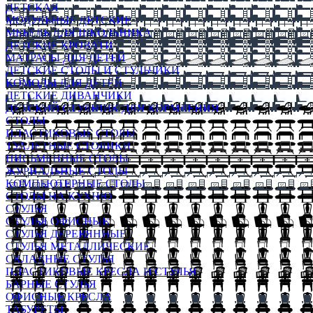
ДЕТСКАЯ
МОДУЛЬНЫЕ ДЕТСКИЕ
МЕБЕЛЬ ДЛЯ ШКОЛЬНИКА
ДЕТСКИЕ КРОВАТИ
МАТРАСЫ ДЛЯ ДЕТЕЙ
ДЕТСКИЕ СТОЛЫ И СТУЛЬЧИКИ
КОМОДЫ ДЛЯ ДЕТЕЙ
ДЕТСКИЕ ДИВАНЧИКИ
ДЕТСКИЙ СТУЛЬЧИК ДЛЯ КОРМЛЕНИЯ
СТОЛЫ
ПЛАСТИКОВЫЕ СТОЛЫ
ТУАЛЕТНЫЕ СТОЛИКИ
ПИСЬМЕННЫЕ СТОЛЫ
ЖУРНАЛЬНЫЕ СТОЛЫ
КОМПЬЮТЕРНЫЕ СТОЛЫ
СТОЛЫ НА КУХНЮ
СТУЛЬЯ
СТУЛЬЯ ОФИСНЫЕ
СТУЛЬЯ ДЕРЕВЯННЫЕ
СТУЛЬЯ МЕТАЛЛИЧЕСКИЕ
СКЛАДНЫЕ СТУЛЬЯ
ПЛАСТИКОВЫЕ КРЕСЛА И СТУЛЬЯ
БАРНЫЕ СТУЛЬЯ
ОФИСНЫЕ КРЕСЛА
ТАБУРЕТЫ