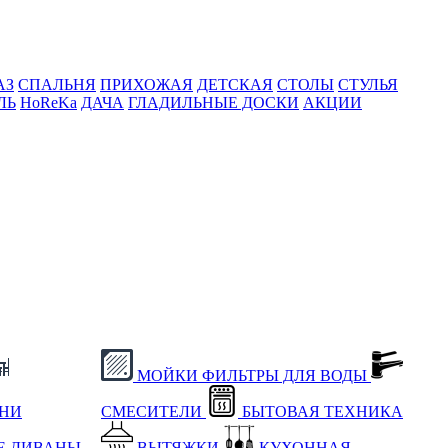
АЗ
СПАЛЬНЯ
ПРИХОЖАЯ
ДЕТСКАЯ
СТОЛЫ
СТУЛЬЯ
ЛЬ
HoReKa
ДАЧА
ГЛАДИЛЬНЫЕ ДОСКИ
АКЦИИ
МОЙКИ
ФИЛЬТРЫ ДЛЯ ВОДЫ
ХНИ
СМЕСИТЕЛИ
БЫТОВАЯ ТЕХНИКА
Е
ДИВАНЫ
ВЫТЯЖКИ
КУХОННАЯ