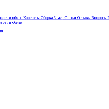
зврат и обмен
Контакты
Сборка
Замер
Статьи
Отзывы
Вопросы
зврат и обмен
ли