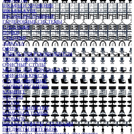
ТАБУРЕТЫ
ШКАФЫ И ХРАНЕНИЕ
ШКАФЫ-КУПЕ
ШКАФЫ-РАСПАШНЫЕ
ГАРДЕРОБНЫЕ СИСТЕМЫ
СТЕЛЛАЖИ
ПОЛКИ
СУНДУКИ
ЗЕРКАЛА
ОФИС
МЕБЕЛЬ ДЛЯ РУКОВОДИТЕЛЯ
ТУМБЫ ОФИСНЫЕ
ОФИСНЫЕ СТОЛЫ
МЕБЕЛЬ ДЛЯ ПЕРСОНАЛА
ОФИСНЫЕ КРЕСЛА
СТУЛЬЯ ОФИСНЫЕ
СТОЙКИ РЕСЕПШН
КАБИНЕТ
МАССИВ
СТОЛЫ
СТУЛЬЯ, БАНКЕТКИ
КОМОДЫ И ТУМБЫ
КРОВАТИ
ШКАФЫ, БУФЕТЫ, СТЕЛЛАЖИ
ПРЕДМЕТЫ ИНТЕРЬЕРА