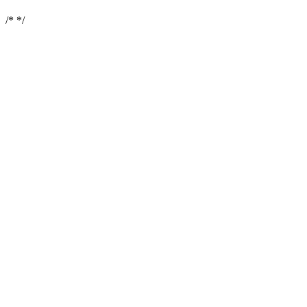
/*
*/