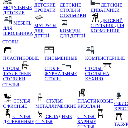
ДЕТСКИЕ
ДЕТСКИЕ
ДЕТСКИЕ
МОДУЛЬНЫЕ
КРОВАТИ
СТОЛЫ И
ДИВАНЧИКИ
ДЕТСКИЕ
СТУЛЬЧИКИ
ДЕТСКИЙ
МЕБЕЛЬ
МАТРАСЫ
СТУЛЬЧИК ДЛЯ
ДЛЯ
ДЛЯ
КОМОДЫ
КОРМЛЕНИЯ
ШКОЛЬНИКА
ДЕТЕЙ
ДЛЯ ДЕТЕЙ
СТОЛЫ
ПЛАСТИКОВЫЕ
ПИСЬМЕННЫЕ
КОМПЬЮТЕРНЫЕ
СТОЛЫ
СТОЛЫ
СТОЛЫ
ТУАЛЕТНЫЕ
ЖУРНАЛЬНЫЕ
СТОЛЫ НА
СТОЛИКИ
СТОЛЫ
КУХНЮ
СТУЛЬЯ
СТУЛЬЯ
СТУЛЬЯ
ПЛАСТИКОВЫЕ
ОФИС
ОФИСНЫЕ
МЕТАЛЛИЧЕСКИЕ
КРЕСЛА И
КРЕС
СТУЛЬЯ
СКЛАДНЫЕ
СТУЛЬЯ
ДЕРЕВЯННЫЕ
СТУЛЬЯ
БАРНЫЕ
ТАБУ
СТУЛЬЯ