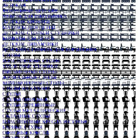
ДЕТСКАЯ
МОДУЛЬНЫЕ ДЕТСКИЕ
МЕБЕЛЬ ДЛЯ ШКОЛЬНИКА
ДЕТСКИЕ КРОВАТИ
МАТРАСЫ ДЛЯ ДЕТЕЙ
ДЕТСКИЕ СТОЛЫ И СТУЛЬЧИКИ
КОМОДЫ ДЛЯ ДЕТЕЙ
ДЕТСКИЕ ДИВАНЧИКИ
ДЕТСКИЙ СТУЛЬЧИК ДЛЯ КОРМЛЕНИЯ
СТОЛЫ
ПЛАСТИКОВЫЕ СТОЛЫ
ТУАЛЕТНЫЕ СТОЛИКИ
ПИСЬМЕННЫЕ СТОЛЫ
ЖУРНАЛЬНЫЕ СТОЛЫ
КОМПЬЮТЕРНЫЕ СТОЛЫ
СТОЛЫ НА КУХНЮ
СТУЛЬЯ
СТУЛЬЯ ОФИСНЫЕ
СТУЛЬЯ ДЕРЕВЯННЫЕ
СТУЛЬЯ МЕТАЛЛИЧЕСКИЕ
СКЛАДНЫЕ СТУЛЬЯ
ПЛАСТИКОВЫЕ КРЕСЛА И СТУЛЬЯ
БАРНЫЕ СТУЛЬЯ
ОФИСНЫЕ КРЕСЛА