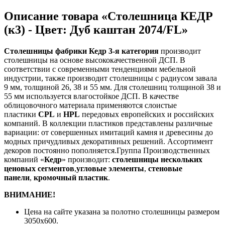
Описание товара «Столешница КЕДР
(к3) - Цвет: Дуб каштан 2074/FL»
Столешницы фабрики
Кедр
3-я категория
производит
столешницы на основе высококачественной ДСП. В
соответствии с современными тенденциями мебельной
индустрии, также производит столешницы с радиусом завала
9 мм, толщиной 26, 38 и 55 мм. Для столешниц толщиной 38 и
55 мм используется влагостойкое ДСП. В качестве
облицовочного материала применяются слоистые
пластики
CPL
и
HPL
передовых европейских и российских
компаний. В коллекции пластиков представлены различные
вариации: от совершенных имитаций камня и древесины до
модных причудливых декоративных решений. Ассортимент
декоров постоянно пополняется.Группа Производственных
компаний «
Кедр
» производит:
столешницы нескольких
ценовых сегментов
,
угловые элементы
,
стеновые
панели
,
кромочный пластик
.
ВНИМАНИЕ!
Цена на сайте указана за полотно столешницы размером
3050х600.