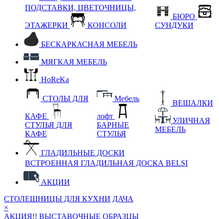
ПОДСТАВКИ, ЦВЕТОЧНИЦЫ,
БЮРО
ЭТАЖЕРКИ
КОНСОЛИ
СУНДУКИ
БЕСКАРКАСНАЯ МЕБЕЛЬ
МЯГКАЯ МЕБЕЛЬ
HoReKa
СТОЛЫ ДЛЯ
Мебель
ВЕШАЛКИ
КАФЕ
лофт
УЛИЧНАЯ
СТУЛЬЯ ДЛЯ
БАРНЫЕ
МЕБЕЛЬ
КАФЕ
СТУЛЬЯ
ГЛАДИЛЬНЫЕ ДОСКИ
ВСТРОЕННАЯ ГЛАДИЛЬНАЯ ДОСКА BELSI
АКЦИИ
СТОЛЕШНИЦЫ ДЛЯ КУХНИ
ДАЧА
×
АКЦИЯ!! ВЫСТАВОЧНЫЕ ОБРАЗЦЫ