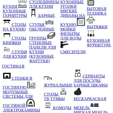
СТОЛЕШНИЦЫ
КУХОННЫЕ
КУХНИ
ДЛЯ КУХНИ
УГОЛКИ
БЫТОВАЯ
КУХОННЫЕ
МЯГКИЕ
ТЕХНИКА
ГАРНИТУРЫ
БАРНЫЕ
ДИВАНЫ НА
СТОЛЫ
СТУЛЬЯ
КУХНЮ
ВЫТЯЖКИ
НА КУХНЮ
ОБЕДЕННЫЕ
МОЙКИ
ФИЛЬТРЫ
СТОЛЫ
ГРУППЫ
ДЛЯ ВОДЫ
КУХОННАЯ
КНИЖКИ
СТЕНОВЫЕ
ФУРНИТУРА
ПАНЕЛИ ДЛЯ
СТУЛЬЯ
КУХНИ
СМЕСИТЕЛИ
ДЛЯ КУХНИ
(КУХОННЫЕ
ФАРТУКИ)
ГОСТИНАЯ
СЕРВАНТЫ
СТЕНКИ В
ДЛЯ ПОСУДЫ,
ЖУРНАЛЬНЫЕ
БАРНЫЕ ШКАФЫ
ГОСТИНУЮ
МОДУЛЬНЫЕ
СТОЛЫ
СИСТЕМЫ ДЛЯ
ТВ ТУМБЫ
БЕСКАРКАСНАЯ
ГОСТИНОЙ
КОМОДЫ
МЕБЕЛЬ
ЭЛЕКТРОКАМИНЫ
МЯГКАЯ МЕБЕЛЬ