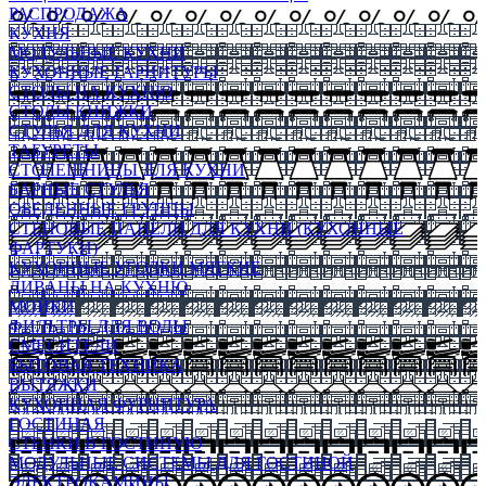
РАСПРОДАЖА
КУХНЯ
МОДУЛЬНЫЕ КУХНИ
КУХОННЫЕ ГАРНИТУРЫ
СТОЛЫ НА КУХНЮ
СТОЛЫ КНИЖКИ
СТУЛЬЯ ДЛЯ КУХНИ
ТАБУРЕТЫ
СТОЛЕШНИЦЫ ДЛЯ КУХНИ
БАРНЫЕ СТУЛЬЯ
ОБЕДЕННЫЕ ГРУППЫ
СТЕНОВЫЕ ПАНЕЛИ ДЛЯ КУХНИ (КУХОННЫЕ
ФАРТУКИ)
КУХОННЫЕ УГОЛКИ МЯГКИЕ
ДИВАНЫ НА КУХНЮ
МОЙКИ
ФИЛЬТРЫ ДЛЯ ВОДЫ
СМЕСИТЕЛИ
БЫТОВАЯ ТЕХНИКА
ВЫТЯЖКИ
КУХОННАЯ ФУРНИТУРА
ГОСТИНАЯ
СТЕНКИ В ГОСТИНУЮ
МОДУЛЬНЫЕ СИСТЕМЫ ДЛЯ ГОСТИНОЙ
ЭЛЕКТРОКАМИНЫ