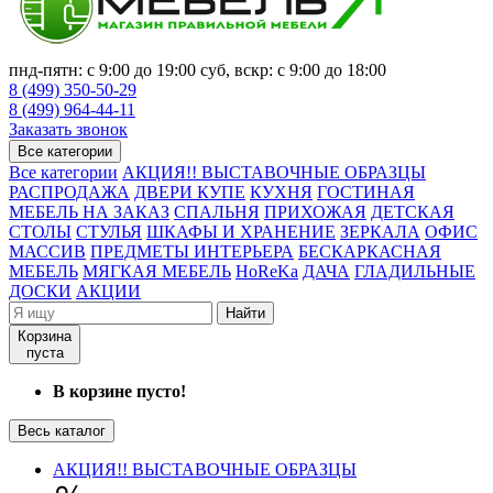
пнд-пятн: с 9:00 до 19:00 суб, вскр: с 9:00 до 18:00
8 (499) 350-50-29
8 (499) 964-44-11
Заказать звонок
Все категории
Все категории
АКЦИЯ!! ВЫСТАВОЧНЫЕ ОБРАЗЦЫ
РАСПРОДАЖА
ДВЕРИ КУПЕ
КУХНЯ
ГОСТИНАЯ
МЕБЕЛЬ НА ЗАКАЗ
СПАЛЬНЯ
ПРИХОЖАЯ
ДЕТСКАЯ
СТОЛЫ
СТУЛЬЯ
ШКАФЫ И ХРАНЕНИЕ
ЗЕРКАЛА
ОФИС
МАССИВ
ПРЕДМЕТЫ ИНТЕРЬЕРА
БЕСКАРКАСНАЯ
МЕБЕЛЬ
МЯГКАЯ МЕБЕЛЬ
HoReKa
ДАЧА
ГЛАДИЛЬНЫЕ
ДОСКИ
АКЦИИ
Найти
Корзина
пуста
В корзине пусто!
Весь каталог
АКЦИЯ!! ВЫСТАВОЧНЫЕ ОБРАЗЦЫ