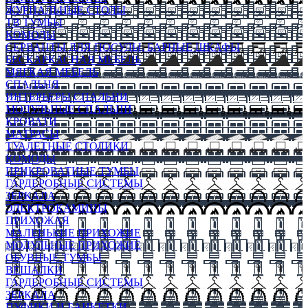
ЖУРНАЛЬНЫЕ СТОЛЫ
ТВ ТУМБЫ
КОМОДЫ
СЕРВАНТЫ ДЛЯ ПОСУДЫ, БАРНЫЕ ШКАФЫ
БЕСКАРКАСНАЯ МЕБЕЛЬ
МЯГКАЯ МЕБЕЛЬ
СПАЛЬНЯ
ИНТЕРЬЕРЫ СПАЛЬНИ
МОДУЛЬНЫЕ СПАЛЬНИ
КРОВАТИ
МАТРАСЫ
ТУАЛЕТНЫЕ СТОЛИКИ
КОМОДЫ
ПРИКРОВАТНЫЕ ТУМБЫ
ГАРДЕРОБНЫЕ СИСТЕМЫ
ЗЕРКАЛА
ЭЛЕКТРОКАМИНЫ
ПРИХОЖАЯ
МАЛЕНЬКИЕ ПРИХОЖИЕ
МОДУЛЬНЫЕ ПРИХОЖИЕ
ОБУВНЫЕ ТУМБЫ
ВЕШАЛКИ
ГАРДЕРОБНЫЕ СИСТЕМЫ
ЗЕРКАЛА
ПУФИКИ И БАНКЕТКИ