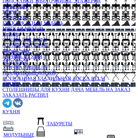
ПОДСТАВКИ, ЦВЕТОЧНИЦЫ, ЭТАЖЕРКИ
КОНСОЛИ
БЮРО
СУНДУКИ
БЕСКАРКАСНАЯ МЕБЕЛЬ
МЯГКАЯ МЕБЕЛЬ
HoReKa
СТОЛЫ ДЛЯ КАФЕ
СТУЛЬЯ ДЛЯ КАФЕ
Мебель лофт
БАРНЫЕ СТУЛЬЯ
ВЕШАЛКИ
УЛИЧНАЯ МЕБЕЛЬ
ГЛАДИЛЬНЫЕ ДОСКИ
ВСТРОЕННАЯ ГЛАДИЛЬНАЯ ДОСКА BELSI
АКЦИИ
СТОЛЕШНИЦЫ ДЛЯ КУХНИ
ДАЧА
МЕБЕЛЬ НА ЗАКАЗ
ЗАКАЗАТЬ РАСПИЛ
КУХНЯ
ТАБУРЕТЫ
МОДУЛЬНЫЕ