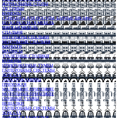
ЖУРНАЛЬНЫЕ СТОЛЫ
ТВ ТУМБЫ
КОМОДЫ
СЕРВАНТЫ ДЛЯ ПОСУДЫ, БАРНЫЕ ШКАФЫ
БЕСКАРКАСНАЯ МЕБЕЛЬ
МЯГКАЯ МЕБЕЛЬ
СПАЛЬНЯ
ИНТЕРЬЕРЫ СПАЛЬНИ
МОДУЛЬНЫЕ СПАЛЬНИ
КРОВАТИ
МАТРАСЫ
ТУАЛЕТНЫЕ СТОЛИКИ
КОМОДЫ
ПРИКРОВАТНЫЕ ТУМБЫ
ГАРДЕРОБНЫЕ СИСТЕМЫ
ЗЕРКАЛА
ЭЛЕКТРОКАМИНЫ
ПРИХОЖАЯ
МАЛЕНЬКИЕ ПРИХОЖИЕ
МОДУЛЬНЫЕ ПРИХОЖИЕ
ОБУВНЫЕ ТУМБЫ
ВЕШАЛКИ
ГАРДЕРОБНЫЕ СИСТЕМЫ
ЗЕРКАЛА
ПУФИКИ И БАНКЕТКИ