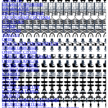
ТАБУРЕТЫ
ШКАФЫ И ХРАНЕНИЕ
ШКАФЫ-КУПЕ
ШКАФЫ-РАСПАШНЫЕ
ГАРДЕРОБНЫЕ СИСТЕМЫ
СТЕЛЛАЖИ
ПОЛКИ
СУНДУКИ
ЗЕРКАЛА
ОФИС
МЕБЕЛЬ ДЛЯ РУКОВОДИТЕЛЯ
ТУМБЫ ОФИСНЫЕ
ОФИСНЫЕ СТОЛЫ
МЕБЕЛЬ ДЛЯ ПЕРСОНАЛА
ОФИСНЫЕ КРЕСЛА
СТУЛЬЯ ОФИСНЫЕ
СТОЙКИ РЕСЕПШН
КАБИНЕТ
МАССИВ
СТОЛЫ
СТУЛЬЯ, БАНКЕТКИ
КОМОДЫ И ТУМБЫ
КРОВАТИ
ШКАФЫ, БУФЕТЫ, СТЕЛЛАЖИ
ПРЕДМЕТЫ ИНТЕРЬЕРА