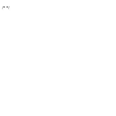
/*
*/