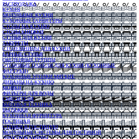
РАСПРОДАЖА
КУХНЯ
МОДУЛЬНЫЕ КУХНИ
КУХОННЫЕ ГАРНИТУРЫ
СТОЛЫ НА КУХНЮ
СТОЛЫ КНИЖКИ
СТУЛЬЯ ДЛЯ КУХНИ
ТАБУРЕТЫ
СТОЛЕШНИЦЫ ДЛЯ КУХНИ
БАРНЫЕ СТУЛЬЯ
ОБЕДЕННЫЕ ГРУППЫ
СТЕНОВЫЕ ПАНЕЛИ ДЛЯ КУХНИ (КУХОННЫЕ
ФАРТУКИ)
КУХОННЫЕ УГОЛКИ МЯГКИЕ
ДИВАНЫ НА КУХНЮ
МОЙКИ
ФИЛЬТРЫ ДЛЯ ВОДЫ
СМЕСИТЕЛИ
БЫТОВАЯ ТЕХНИКА
ВЫТЯЖКИ
КУХОННАЯ ФУРНИТУРА
ГОСТИНАЯ
СТЕНКИ В ГОСТИНУЮ
МОДУЛЬНЫЕ СИСТЕМЫ ДЛЯ ГОСТИНОЙ
ЭЛЕКТРОКАМИНЫ