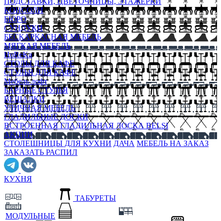
ПОДСТАВКИ, ЦВЕТОЧНИЦЫ, ЭТАЖЕРКИ
КОНСОЛИ
БЮРО
СУНДУКИ
БЕСКАРКАСНАЯ МЕБЕЛЬ
МЯГКАЯ МЕБЕЛЬ
HoReKa
СТОЛЫ ДЛЯ КАФЕ
СТУЛЬЯ ДЛЯ КАФЕ
Мебель лофт
БАРНЫЕ СТУЛЬЯ
ВЕШАЛКИ
УЛИЧНАЯ МЕБЕЛЬ
ГЛАДИЛЬНЫЕ ДОСКИ
ВСТРОЕННАЯ ГЛАДИЛЬНАЯ ДОСКА BELSI
АКЦИИ
СТОЛЕШНИЦЫ ДЛЯ КУХНИ
ДАЧА
МЕБЕЛЬ НА ЗАКАЗ
ЗАКАЗАТЬ РАСПИЛ
КУХНЯ
ТАБУРЕТЫ
МОДУЛЬНЫЕ