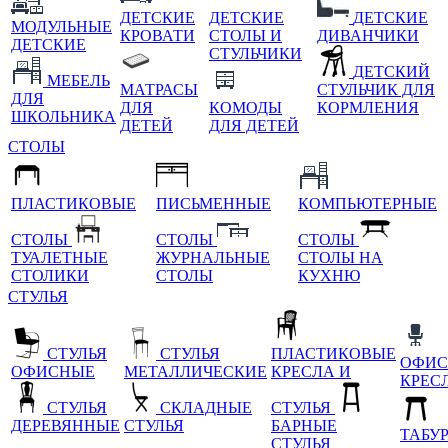
ДЕТСКИЕ
ДЕТСКИЕ
ДЕТСКИЕ
МОДУЛЬНЫЕ
КРОВАТИ
СТОЛЫ И
ДИВАНЧИКИ
ДЕТСКИЕ
СТУЛЬЧИКИ
ДЕТСКИЙ
МЕБЕЛЬ
МАТРАСЫ
СТУЛЬЧИК ДЛЯ
ДЛЯ
ДЛЯ
КОМОДЫ
КОРМЛЕНИЯ
ШКОЛЬНИКА
ДЕТЕЙ
ДЛЯ ДЕТЕЙ
СТОЛЫ
ПЛАСТИКОВЫЕ
ПИСЬМЕННЫЕ
КОМПЬЮТЕРНЫЕ
СТОЛЫ
СТОЛЫ
СТОЛЫ
ТУАЛЕТНЫЕ
ЖУРНАЛЬНЫЕ
СТОЛЫ НА
СТОЛИКИ
СТОЛЫ
КУХНЮ
СТУЛЬЯ
СТУЛЬЯ
СТУЛЬЯ
ПЛАСТИКОВЫЕ
ОФИС
ОФИСНЫЕ
МЕТАЛЛИЧЕСКИЕ
КРЕСЛА И
КРЕС
СТУЛЬЯ
СКЛАДНЫЕ
СТУЛЬЯ
ДЕРЕВЯННЫЕ
СТУЛЬЯ
БАРНЫЕ
ТАБУ
СТУЛЬЯ