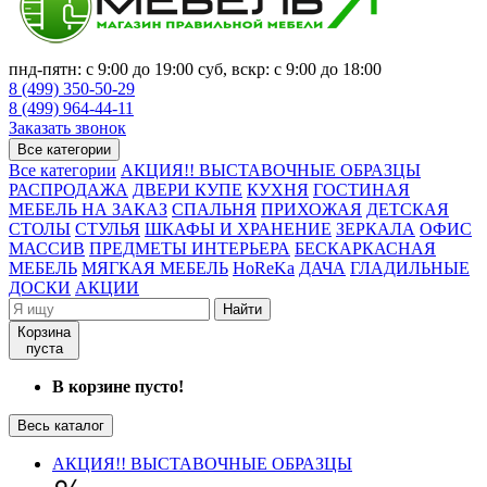
пнд-пятн: с 9:00 до 19:00 суб, вскр: с 9:00 до 18:00
8 (499) 350-50-29
8 (499) 964-44-11
Заказать звонок
Все категории
Все категории
АКЦИЯ!! ВЫСТАВОЧНЫЕ ОБРАЗЦЫ
РАСПРОДАЖА
ДВЕРИ КУПЕ
КУХНЯ
ГОСТИНАЯ
МЕБЕЛЬ НА ЗАКАЗ
СПАЛЬНЯ
ПРИХОЖАЯ
ДЕТСКАЯ
СТОЛЫ
СТУЛЬЯ
ШКАФЫ И ХРАНЕНИЕ
ЗЕРКАЛА
ОФИС
МАССИВ
ПРЕДМЕТЫ ИНТЕРЬЕРА
БЕСКАРКАСНАЯ
МЕБЕЛЬ
МЯГКАЯ МЕБЕЛЬ
HoReKa
ДАЧА
ГЛАДИЛЬНЫЕ
ДОСКИ
АКЦИИ
Найти
Корзина
пуста
В корзине пусто!
Весь каталог
АКЦИЯ!! ВЫСТАВОЧНЫЕ ОБРАЗЦЫ