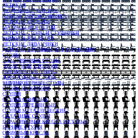
ДЕТСКАЯ
МОДУЛЬНЫЕ ДЕТСКИЕ
МЕБЕЛЬ ДЛЯ ШКОЛЬНИКА
ДЕТСКИЕ КРОВАТИ
МАТРАСЫ ДЛЯ ДЕТЕЙ
ДЕТСКИЕ СТОЛЫ И СТУЛЬЧИКИ
КОМОДЫ ДЛЯ ДЕТЕЙ
ДЕТСКИЕ ДИВАНЧИКИ
ДЕТСКИЙ СТУЛЬЧИК ДЛЯ КОРМЛЕНИЯ
СТОЛЫ
ПЛАСТИКОВЫЕ СТОЛЫ
ТУАЛЕТНЫЕ СТОЛИКИ
ПИСЬМЕННЫЕ СТОЛЫ
ЖУРНАЛЬНЫЕ СТОЛЫ
КОМПЬЮТЕРНЫЕ СТОЛЫ
СТОЛЫ НА КУХНЮ
СТУЛЬЯ
СТУЛЬЯ ОФИСНЫЕ
СТУЛЬЯ ДЕРЕВЯННЫЕ
СТУЛЬЯ МЕТАЛЛИЧЕСКИЕ
СКЛАДНЫЕ СТУЛЬЯ
ПЛАСТИКОВЫЕ КРЕСЛА И СТУЛЬЯ
БАРНЫЕ СТУЛЬЯ
ОФИСНЫЕ КРЕСЛА