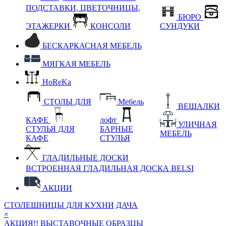
ПОДСТАВКИ, ЦВЕТОЧНИЦЫ,
БЮРО
ЭТАЖЕРКИ
КОНСОЛИ
СУНДУКИ
БЕСКАРКАСНАЯ МЕБЕЛЬ
МЯГКАЯ МЕБЕЛЬ
HoReKa
СТОЛЫ ДЛЯ
Мебель
ВЕШАЛКИ
КАФЕ
лофт
УЛИЧНАЯ
СТУЛЬЯ ДЛЯ
БАРНЫЕ
МЕБЕЛЬ
КАФЕ
СТУЛЬЯ
ГЛАДИЛЬНЫЕ ДОСКИ
ВСТРОЕННАЯ ГЛАДИЛЬНАЯ ДОСКА BELSI
АКЦИИ
СТОЛЕШНИЦЫ ДЛЯ КУХНИ
ДАЧА
×
АКЦИЯ!! ВЫСТАВОЧНЫЕ ОБРАЗЦЫ