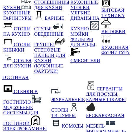
СТОЛЕШНИЦЫ
КУХОННЫЕ
КУХНИ
ДЛЯ КУХНИ
УГОЛКИ
БЫТОВАЯ
КУХОННЫЕ
МЯГКИЕ
ТЕХНИКА
ГАРНИТУРЫ
БАРНЫЕ
ДИВАНЫ НА
СТОЛЫ
СТУЛЬЯ
КУХНЮ
ВЫТЯЖКИ
НА КУХНЮ
ОБЕДЕННЫЕ
МОЙКИ
ФИЛЬТРЫ
СТОЛЫ
ГРУППЫ
ДЛЯ ВОДЫ
КУХОННАЯ
КНИЖКИ
СТЕНОВЫЕ
ФУРНИТУРА
ПАНЕЛИ ДЛЯ
СТУЛЬЯ
КУХНИ
СМЕСИТЕЛИ
ДЛЯ КУХНИ
(КУХОННЫЕ
ФАРТУКИ)
ГОСТИНАЯ
СЕРВАНТЫ
СТЕНКИ В
ДЛЯ ПОСУДЫ,
ЖУРНАЛЬНЫЕ
БАРНЫЕ ШКАФЫ
ГОСТИНУЮ
МОДУЛЬНЫЕ
СТОЛЫ
СИСТЕМЫ ДЛЯ
ТВ ТУМБЫ
БЕСКАРКАСНАЯ
ГОСТИНОЙ
КОМОДЫ
МЕБЕЛЬ
ЭЛЕКТРОКАМИНЫ
МЯГКАЯ МЕБЕЛЬ