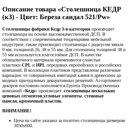
Описание товара «Столешница КЕДР
(к3) - Цвет: Береза сандал 521/Pw»
Столешницы фабрики
Кедр
3-я категория
производит
столешницы на основе высококачественной ДСП. В
соответствии с современными тенденциями мебельной
индустрии, также производит столешницы с радиусом завала
9 мм, толщиной 26, 38 и 55 мм. Для столешниц толщиной 38 и
55 мм используется влагостойкое ДСП. В качестве
облицовочного материала применяются слоистые
пластики
CPL
и
HPL
передовых европейских и российских
компаний. В коллекции пластиков представлены различные
вариации: от совершенных имитаций камня и древесины до
модных причудливых декоративных решений. Ассортимент
декоров постоянно пополняется.Группа Производственных
компаний «
Кедр
» производит:
столешницы нескольких
ценовых сегментов
,
угловые элементы
,
стеновые
панели
,
кромочный пластик
.
ВНИМАНИЕ!
Цена на сайте указана за полотно столешницы размером
3050х600.