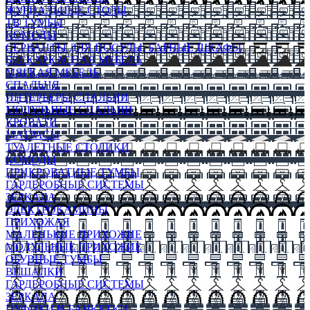
ЖУРНАЛЬНЫЕ СТОЛЫ
ТВ ТУМБЫ
КОМОДЫ
СЕРВАНТЫ ДЛЯ ПОСУДЫ, БАРНЫЕ ШКАФЫ
БЕСКАРКАСНАЯ МЕБЕЛЬ
МЯГКАЯ МЕБЕЛЬ
СПАЛЬНЯ
ИНТЕРЬЕРЫ СПАЛЬНИ
МОДУЛЬНЫЕ СПАЛЬНИ
КРОВАТИ
МАТРАСЫ
ТУАЛЕТНЫЕ СТОЛИКИ
КОМОДЫ
ПРИКРОВАТНЫЕ ТУМБЫ
ГАРДЕРОБНЫЕ СИСТЕМЫ
ЗЕРКАЛА
ЭЛЕКТРОКАМИНЫ
ПРИХОЖАЯ
МАЛЕНЬКИЕ ПРИХОЖИЕ
МОДУЛЬНЫЕ ПРИХОЖИЕ
ОБУВНЫЕ ТУМБЫ
ВЕШАЛКИ
ГАРДЕРОБНЫЕ СИСТЕМЫ
ЗЕРКАЛА
ПУФИКИ И БАНКЕТКИ