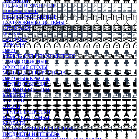
ТАБУРЕТЫ
ШКАФЫ И ХРАНЕНИЕ
ШКАФЫ-КУПЕ
ШКАФЫ-РАСПАШНЫЕ
ГАРДЕРОБНЫЕ СИСТЕМЫ
СТЕЛЛАЖИ
ПОЛКИ
СУНДУКИ
ЗЕРКАЛА
ОФИС
МЕБЕЛЬ ДЛЯ РУКОВОДИТЕЛЯ
ТУМБЫ ОФИСНЫЕ
ОФИСНЫЕ СТОЛЫ
МЕБЕЛЬ ДЛЯ ПЕРСОНАЛА
ОФИСНЫЕ КРЕСЛА
СТУЛЬЯ ОФИСНЫЕ
СТОЙКИ РЕСЕПШН
КАБИНЕТ
МАССИВ
СТОЛЫ
СТУЛЬЯ, БАНКЕТКИ
КОМОДЫ И ТУМБЫ
КРОВАТИ
ШКАФЫ, БУФЕТЫ, СТЕЛЛАЖИ
ПРЕДМЕТЫ ИНТЕРЬЕРА