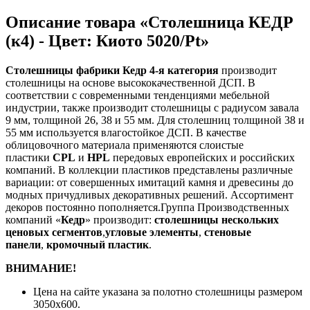
Описание товара «Столешница КЕДР
(к4) - Цвет: Киото 5020/Pt»
Столешницы фабрики
Кедр
4-я категория
производит
столешницы на основе высококачественной ДСП. В
соответствии с современными тенденциями мебельной
индустрии, также производит столешницы с радиусом завала
9 мм, толщиной 26, 38 и 55 мм. Для столешниц толщиной 38 и
55 мм используется влагостойкое ДСП. В качестве
облицовочного материала применяются слоистые
пластики
CPL
и
HPL
передовых европейских и российских
компаний. В коллекции пластиков представлены различные
вариации: от совершенных имитаций камня и древесины до
модных причудливых декоративных решений. Ассортимент
декоров постоянно пополняется.Группа Производственных
компаний «
Кедр
» производит:
столешницы нескольких
ценовых сегментов
,
угловые элементы
,
стеновые
панели
,
кромочный пластик
.
ВНИМАНИЕ!
Цена на сайте указана за полотно столешницы размером
3050х600.