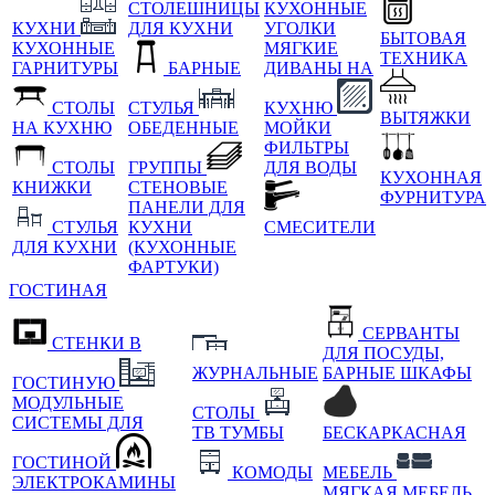
СТОЛЕШНИЦЫ
КУХОННЫЕ
КУХНИ
ДЛЯ КУХНИ
УГОЛКИ
БЫТОВАЯ
КУХОННЫЕ
МЯГКИЕ
ТЕХНИКА
ГАРНИТУРЫ
БАРНЫЕ
ДИВАНЫ НА
СТОЛЫ
СТУЛЬЯ
КУХНЮ
ВЫТЯЖКИ
НА КУХНЮ
ОБЕДЕННЫЕ
МОЙКИ
ФИЛЬТРЫ
СТОЛЫ
ГРУППЫ
ДЛЯ ВОДЫ
КУХОННАЯ
КНИЖКИ
СТЕНОВЫЕ
ФУРНИТУРА
ПАНЕЛИ ДЛЯ
СТУЛЬЯ
КУХНИ
СМЕСИТЕЛИ
ДЛЯ КУХНИ
(КУХОННЫЕ
ФАРТУКИ)
ГОСТИНАЯ
СЕРВАНТЫ
СТЕНКИ В
ДЛЯ ПОСУДЫ,
ЖУРНАЛЬНЫЕ
БАРНЫЕ ШКАФЫ
ГОСТИНУЮ
МОДУЛЬНЫЕ
СТОЛЫ
СИСТЕМЫ ДЛЯ
ТВ ТУМБЫ
БЕСКАРКАСНАЯ
ГОСТИНОЙ
КОМОДЫ
МЕБЕЛЬ
ЭЛЕКТРОКАМИНЫ
МЯГКАЯ МЕБЕЛЬ