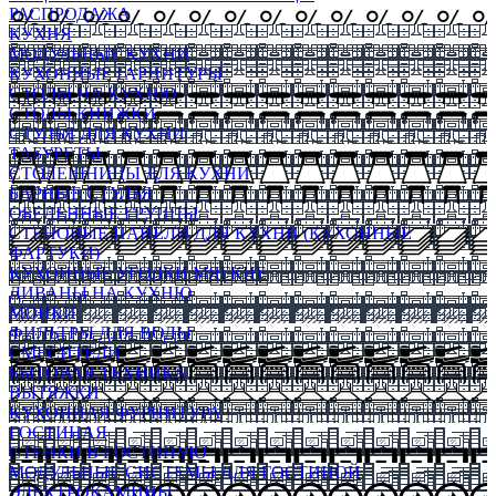
РАСПРОДАЖА
КУХНЯ
МОДУЛЬНЫЕ КУХНИ
КУХОННЫЕ ГАРНИТУРЫ
СТОЛЫ НА КУХНЮ
СТОЛЫ КНИЖКИ
СТУЛЬЯ ДЛЯ КУХНИ
ТАБУРЕТЫ
СТОЛЕШНИЦЫ ДЛЯ КУХНИ
БАРНЫЕ СТУЛЬЯ
ОБЕДЕННЫЕ ГРУППЫ
СТЕНОВЫЕ ПАНЕЛИ ДЛЯ КУХНИ (КУХОННЫЕ
ФАРТУКИ)
КУХОННЫЕ УГОЛКИ МЯГКИЕ
ДИВАНЫ НА КУХНЮ
МОЙКИ
ФИЛЬТРЫ ДЛЯ ВОДЫ
СМЕСИТЕЛИ
БЫТОВАЯ ТЕХНИКА
ВЫТЯЖКИ
КУХОННАЯ ФУРНИТУРА
ГОСТИНАЯ
СТЕНКИ В ГОСТИНУЮ
МОДУЛЬНЫЕ СИСТЕМЫ ДЛЯ ГОСТИНОЙ
ЭЛЕКТРОКАМИНЫ