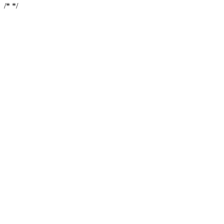
/*
*/