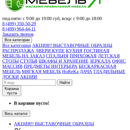
пнд-пятн: с 9:00 до 19:00 суб, вскр: с 9:00 до 18:00
8 (499) 350-50-29
8 (499) 964-44-11
Заказать звонок
Все категории
Все категории
АКЦИЯ!! ВЫСТАВОЧНЫЕ ОБРАЗЦЫ
РАСПРОДАЖА
ДВЕРИ КУПЕ
КУХНЯ
ГОСТИНАЯ
МЕБЕЛЬ НА ЗАКАЗ
СПАЛЬНЯ
ПРИХОЖАЯ
ДЕТСКАЯ
СТОЛЫ
СТУЛЬЯ
ШКАФЫ И ХРАНЕНИЕ
ЗЕРКАЛА
ОФИС
МАССИВ
ПРЕДМЕТЫ ИНТЕРЬЕРА
БЕСКАРКАСНАЯ
МЕБЕЛЬ
МЯГКАЯ МЕБЕЛЬ
HoReKa
ДАЧА
ГЛАДИЛЬНЫЕ
ДОСКИ
АКЦИИ
Найти
Корзина
пуста
В корзине пусто!
Весь каталог
АКЦИЯ!! ВЫСТАВОЧНЫЕ ОБРАЗЦЫ