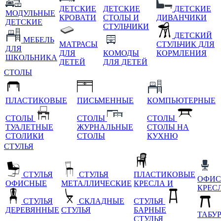
ДЕТСКИЕ
ДЕТСКИЕ
ДЕТСКИЕ
МОДУЛЬНЫЕ
КРОВАТИ
СТОЛЫ И
ДИВАНЧИКИ
ДЕТСКИЕ
СТУЛЬЧИКИ
ДЕТСКИЙ
МЕБЕЛЬ
МАТРАСЫ
СТУЛЬЧИК ДЛЯ
ДЛЯ
ДЛЯ
КОМОДЫ
КОРМЛЕНИЯ
ШКОЛЬНИКА
ДЕТЕЙ
ДЛЯ ДЕТЕЙ
СТОЛЫ
ПЛАСТИКОВЫЕ
ПИСЬМЕННЫЕ
КОМПЬЮТЕРНЫЕ
СТОЛЫ
СТОЛЫ
СТОЛЫ
ТУАЛЕТНЫЕ
ЖУРНАЛЬНЫЕ
СТОЛЫ НА
СТОЛИКИ
СТОЛЫ
КУХНЮ
СТУЛЬЯ
СТУЛЬЯ
СТУЛЬЯ
ПЛАСТИКОВЫЕ
ОФИС
ОФИСНЫЕ
МЕТАЛЛИЧЕСКИЕ
КРЕСЛА И
КРЕС
СТУЛЬЯ
СКЛАДНЫЕ
СТУЛЬЯ
ДЕРЕВЯННЫЕ
СТУЛЬЯ
БАРНЫЕ
ТАБУ
СТУЛЬЯ