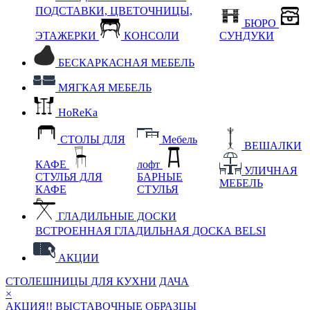
ПОДСТАВКИ, ЦВЕТОЧНИЦЫ,
БЮРО
ЭТАЖЕРКИ
КОНСОЛИ
СУНДУКИ
БЕСКАРКАСНАЯ МЕБЕЛЬ
МЯГКАЯ МЕБЕЛЬ
HoReKa
СТОЛЫ ДЛЯ
Мебель
ВЕШАЛКИ
КАФЕ
лофт
УЛИЧНАЯ
СТУЛЬЯ ДЛЯ
БАРНЫЕ
МЕБЕЛЬ
КАФЕ
СТУЛЬЯ
ГЛАДИЛЬНЫЕ ДОСКИ
ВСТРОЕННАЯ ГЛАДИЛЬНАЯ ДОСКА BELSI
АКЦИИ
СТОЛЕШНИЦЫ ДЛЯ КУХНИ
ДАЧА
×
АКЦИЯ!! ВЫСТАВОЧНЫЕ ОБРАЗЦЫ