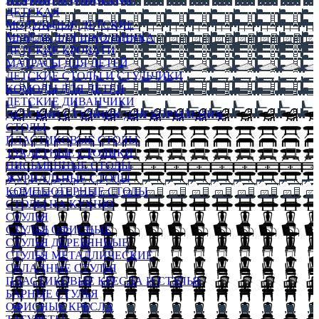
ДЕТСКАЯ
МОДУЛЬНЫЕ ДЕТСКИЕ
МЕБЕЛЬ ДЛЯ ШКОЛЬНИКА
ДЕТСКИЕ КРОВАТИ
МАТРАСЫ ДЛЯ ДЕТЕЙ
ДЕТСКИЕ СТОЛЫ И СТУЛЬЧИКИ
КОМОДЫ ДЛЯ ДЕТЕЙ
ДЕТСКИЕ ДИВАНЧИКИ
ДЕТСКИЙ СТУЛЬЧИК ДЛЯ КОРМЛЕНИЯ
СТОЛЫ
ПЛАСТИКОВЫЕ СТОЛЫ
ТУАЛЕТНЫЕ СТОЛИКИ
ПИСЬМЕННЫЕ СТОЛЫ
ЖУРНАЛЬНЫЕ СТОЛЫ
КОМПЬЮТЕРНЫЕ СТОЛЫ
СТОЛЫ НА КУХНЮ
СТУЛЬЯ
СТУЛЬЯ ОФИСНЫЕ
СТУЛЬЯ ДЕРЕВЯННЫЕ
СТУЛЬЯ МЕТАЛЛИЧЕСКИЕ
СКЛАДНЫЕ СТУЛЬЯ
ПЛАСТИКОВЫЕ КРЕСЛА И СТУЛЬЯ
БАРНЫЕ СТУЛЬЯ
ОФИСНЫЕ КРЕСЛА