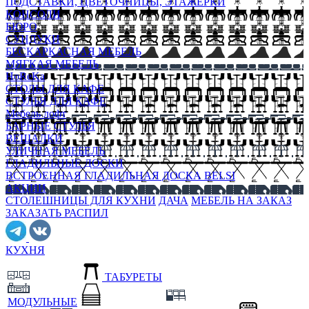
ПОДСТАВКИ, ЦВЕТОЧНИЦЫ, ЭТАЖЕРКИ
КОНСОЛИ
БЮРО
СУНДУКИ
БЕСКАРКАСНАЯ МЕБЕЛЬ
МЯГКАЯ МЕБЕЛЬ
HoReKa
СТОЛЫ ДЛЯ КАФЕ
СТУЛЬЯ ДЛЯ КАФЕ
Мебель лофт
БАРНЫЕ СТУЛЬЯ
ВЕШАЛКИ
УЛИЧНАЯ МЕБЕЛЬ
ГЛАДИЛЬНЫЕ ДОСКИ
ВСТРОЕННАЯ ГЛАДИЛЬНАЯ ДОСКА BELSI
АКЦИИ
СТОЛЕШНИЦЫ ДЛЯ КУХНИ
ДАЧА
МЕБЕЛЬ НА ЗАКАЗ
ЗАКАЗАТЬ РАСПИЛ
КУХНЯ
ТАБУРЕТЫ
МОДУЛЬНЫЕ