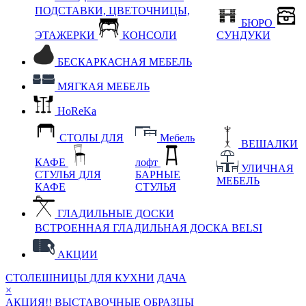
ПОДСТАВКИ, ЦВЕТОЧНИЦЫ,
БЮРО
ЭТАЖЕРКИ
КОНСОЛИ
СУНДУКИ
БЕСКАРКАСНАЯ МЕБЕЛЬ
МЯГКАЯ МЕБЕЛЬ
HoReKa
СТОЛЫ ДЛЯ
Мебель
ВЕШАЛКИ
КАФЕ
лофт
УЛИЧНАЯ
СТУЛЬЯ ДЛЯ
БАРНЫЕ
МЕБЕЛЬ
КАФЕ
СТУЛЬЯ
ГЛАДИЛЬНЫЕ ДОСКИ
ВСТРОЕННАЯ ГЛАДИЛЬНАЯ ДОСКА BELSI
АКЦИИ
СТОЛЕШНИЦЫ ДЛЯ КУХНИ
ДАЧА
×
АКЦИЯ!! ВЫСТАВОЧНЫЕ ОБРАЗЦЫ