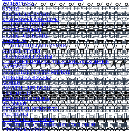
РАСПРОДАЖА
КУХНЯ
МОДУЛЬНЫЕ КУХНИ
КУХОННЫЕ ГАРНИТУРЫ
СТОЛЫ НА КУХНЮ
СТОЛЫ КНИЖКИ
СТУЛЬЯ ДЛЯ КУХНИ
ТАБУРЕТЫ
СТОЛЕШНИЦЫ ДЛЯ КУХНИ
БАРНЫЕ СТУЛЬЯ
ОБЕДЕННЫЕ ГРУППЫ
СТЕНОВЫЕ ПАНЕЛИ ДЛЯ КУХНИ (КУХОННЫЕ
ФАРТУКИ)
КУХОННЫЕ УГОЛКИ МЯГКИЕ
ДИВАНЫ НА КУХНЮ
МОЙКИ
ФИЛЬТРЫ ДЛЯ ВОДЫ
СМЕСИТЕЛИ
БЫТОВАЯ ТЕХНИКА
ВЫТЯЖКИ
КУХОННАЯ ФУРНИТУРА
ГОСТИНАЯ
СТЕНКИ В ГОСТИНУЮ
МОДУЛЬНЫЕ СИСТЕМЫ ДЛЯ ГОСТИНОЙ
ЭЛЕКТРОКАМИНЫ