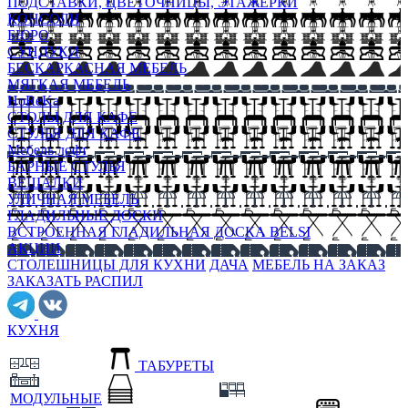
ПОДСТАВКИ, ЦВЕТОЧНИЦЫ, ЭТАЖЕРКИ
КОНСОЛИ
БЮРО
СУНДУКИ
БЕСКАРКАСНАЯ МЕБЕЛЬ
МЯГКАЯ МЕБЕЛЬ
HoReKa
СТОЛЫ ДЛЯ КАФЕ
СТУЛЬЯ ДЛЯ КАФЕ
Мебель лофт
БАРНЫЕ СТУЛЬЯ
ВЕШАЛКИ
УЛИЧНАЯ МЕБЕЛЬ
ГЛАДИЛЬНЫЕ ДОСКИ
ВСТРОЕННАЯ ГЛАДИЛЬНАЯ ДОСКА BELSI
АКЦИИ
СТОЛЕШНИЦЫ ДЛЯ КУХНИ
ДАЧА
МЕБЕЛЬ НА ЗАКАЗ
ЗАКАЗАТЬ РАСПИЛ
КУХНЯ
ТАБУРЕТЫ
МОДУЛЬНЫЕ