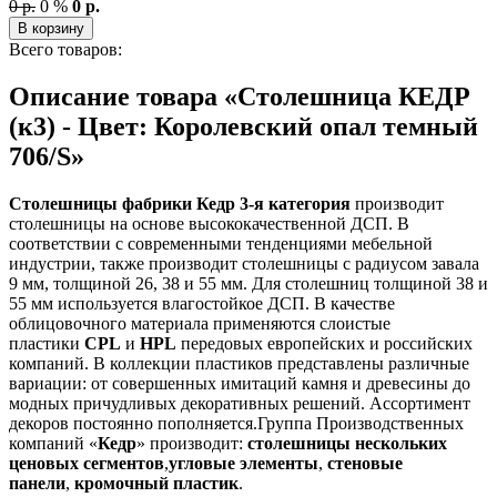
0 р.
0 %
0 р.
В корзину
Всего товаров:
Описание товара «Столешница КЕДР
(к3) - Цвет: Королевский опал темный
706/S»
Столешницы фабрики
Кедр
3-я категория
производит
столешницы на основе высококачественной ДСП. В
соответствии с современными тенденциями мебельной
индустрии, также производит столешницы с радиусом завала
9 мм, толщиной 26, 38 и 55 мм. Для столешниц толщиной 38 и
55 мм используется влагостойкое ДСП. В качестве
облицовочного материала применяются слоистые
пластики
CPL
и
HPL
передовых европейских и российских
компаний. В коллекции пластиков представлены различные
вариации: от совершенных имитаций камня и древесины до
модных причудливых декоративных решений. Ассортимент
декоров постоянно пополняется.Группа Производственных
компаний «
Кедр
» производит:
столешницы нескольких
ценовых сегментов
,
угловые элементы
,
стеновые
панели
,
кромочный пластик
.