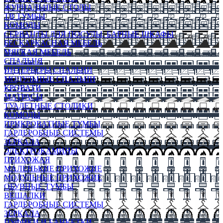
ЖУРНАЛЬНЫЕ СТОЛЫ
ТВ ТУМБЫ
КОМОДЫ
СЕРВАНТЫ ДЛЯ ПОСУДЫ, БАРНЫЕ ШКАФЫ
БЕСКАРКАСНАЯ МЕБЕЛЬ
МЯГКАЯ МЕБЕЛЬ
СПАЛЬНЯ
ИНТЕРЬЕРЫ СПАЛЬНИ
МОДУЛЬНЫЕ СПАЛЬНИ
КРОВАТИ
МАТРАСЫ
ТУАЛЕТНЫЕ СТОЛИКИ
КОМОДЫ
ПРИКРОВАТНЫЕ ТУМБЫ
ГАРДЕРОБНЫЕ СИСТЕМЫ
ЗЕРКАЛА
ЭЛЕКТРОКАМИНЫ
ПРИХОЖАЯ
МАЛЕНЬКИЕ ПРИХОЖИЕ
МОДУЛЬНЫЕ ПРИХОЖИЕ
ОБУВНЫЕ ТУМБЫ
ВЕШАЛКИ
ГАРДЕРОБНЫЕ СИСТЕМЫ
ЗЕРКАЛА
ПУФИКИ И БАНКЕТКИ