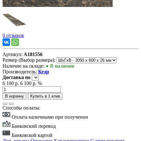
0 отзывов
Артикул:
А181556
Размер (Выбор размера):
Наличие на складе:
● В наличии
Производитель:
Кедр
Доставка
по
6 100 р.
6 100 р.
%
В корзину
Купить в 1 клик
Способы оплаты:
Оплата наличными при получении
Банковский перевод
Банковской картой
Доп. товары
Описание
Характеристики
С этим товаром