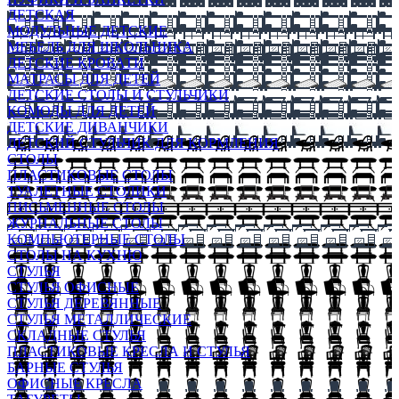
ДЕТСКАЯ
МОДУЛЬНЫЕ ДЕТСКИЕ
МЕБЕЛЬ ДЛЯ ШКОЛЬНИКА
ДЕТСКИЕ КРОВАТИ
МАТРАСЫ ДЛЯ ДЕТЕЙ
ДЕТСКИЕ СТОЛЫ И СТУЛЬЧИКИ
КОМОДЫ ДЛЯ ДЕТЕЙ
ДЕТСКИЕ ДИВАНЧИКИ
ДЕТСКИЙ СТУЛЬЧИК ДЛЯ КОРМЛЕНИЯ
СТОЛЫ
ПЛАСТИКОВЫЕ СТОЛЫ
ТУАЛЕТНЫЕ СТОЛИКИ
ПИСЬМЕННЫЕ СТОЛЫ
ЖУРНАЛЬНЫЕ СТОЛЫ
КОМПЬЮТЕРНЫЕ СТОЛЫ
СТОЛЫ НА КУХНЮ
СТУЛЬЯ
СТУЛЬЯ ОФИСНЫЕ
СТУЛЬЯ ДЕРЕВЯННЫЕ
СТУЛЬЯ МЕТАЛЛИЧЕСКИЕ
СКЛАДНЫЕ СТУЛЬЯ
ПЛАСТИКОВЫЕ КРЕСЛА И СТУЛЬЯ
БАРНЫЕ СТУЛЬЯ
ОФИСНЫЕ КРЕСЛА