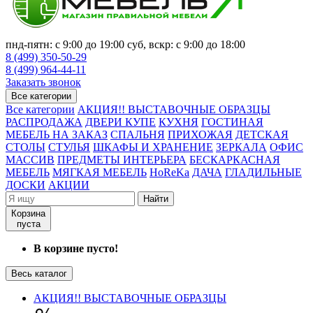
пнд-пятн: с 9:00 до 19:00 суб, вскр: с 9:00 до 18:00
8 (499) 350-50-29
8 (499) 964-44-11
Заказать звонок
Все категории
Все категории
АКЦИЯ!! ВЫСТАВОЧНЫЕ ОБРАЗЦЫ
РАСПРОДАЖА
ДВЕРИ КУПЕ
КУХНЯ
ГОСТИНАЯ
МЕБЕЛЬ НА ЗАКАЗ
СПАЛЬНЯ
ПРИХОЖАЯ
ДЕТСКАЯ
СТОЛЫ
СТУЛЬЯ
ШКАФЫ И ХРАНЕНИЕ
ЗЕРКАЛА
ОФИС
МАССИВ
ПРЕДМЕТЫ ИНТЕРЬЕРА
БЕСКАРКАСНАЯ
МЕБЕЛЬ
МЯГКАЯ МЕБЕЛЬ
HoReKa
ДАЧА
ГЛАДИЛЬНЫЕ
ДОСКИ
АКЦИИ
Найти
Корзина
пуста
В корзине пусто!
Весь каталог
АКЦИЯ!! ВЫСТАВОЧНЫЕ ОБРАЗЦЫ