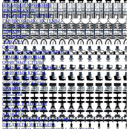
ТАБУРЕТЫ
ШКАФЫ И ХРАНЕНИЕ
ШКАФЫ-КУПЕ
ШКАФЫ-РАСПАШНЫЕ
ГАРДЕРОБНЫЕ СИСТЕМЫ
СТЕЛЛАЖИ
ПОЛКИ
СУНДУКИ
ЗЕРКАЛА
ОФИС
МЕБЕЛЬ ДЛЯ РУКОВОДИТЕЛЯ
ТУМБЫ ОФИСНЫЕ
ОФИСНЫЕ СТОЛЫ
МЕБЕЛЬ ДЛЯ ПЕРСОНАЛА
ОФИСНЫЕ КРЕСЛА
СТУЛЬЯ ОФИСНЫЕ
СТОЙКИ РЕСЕПШН
КАБИНЕТ
МАССИВ
СТОЛЫ
СТУЛЬЯ, БАНКЕТКИ
КОМОДЫ И ТУМБЫ
КРОВАТИ
ШКАФЫ, БУФЕТЫ, СТЕЛЛАЖИ
ПРЕДМЕТЫ ИНТЕРЬЕРА