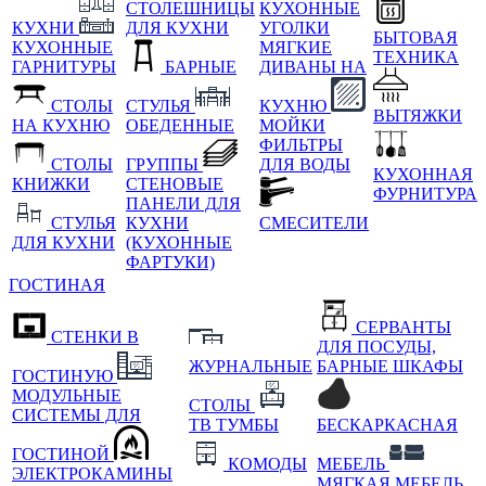
СТОЛЕШНИЦЫ
КУХОННЫЕ
КУХНИ
ДЛЯ КУХНИ
УГОЛКИ
БЫТОВАЯ
КУХОННЫЕ
МЯГКИЕ
ТЕХНИКА
ГАРНИТУРЫ
БАРНЫЕ
ДИВАНЫ НА
СТОЛЫ
СТУЛЬЯ
КУХНЮ
ВЫТЯЖКИ
НА КУХНЮ
ОБЕДЕННЫЕ
МОЙКИ
ФИЛЬТРЫ
СТОЛЫ
ГРУППЫ
ДЛЯ ВОДЫ
КУХОННАЯ
КНИЖКИ
СТЕНОВЫЕ
ФУРНИТУРА
ПАНЕЛИ ДЛЯ
СТУЛЬЯ
КУХНИ
СМЕСИТЕЛИ
ДЛЯ КУХНИ
(КУХОННЫЕ
ФАРТУКИ)
ГОСТИНАЯ
СЕРВАНТЫ
СТЕНКИ В
ДЛЯ ПОСУДЫ,
ЖУРНАЛЬНЫЕ
БАРНЫЕ ШКАФЫ
ГОСТИНУЮ
МОДУЛЬНЫЕ
СТОЛЫ
СИСТЕМЫ ДЛЯ
ТВ ТУМБЫ
БЕСКАРКАСНАЯ
ГОСТИНОЙ
КОМОДЫ
МЕБЕЛЬ
ЭЛЕКТРОКАМИНЫ
МЯГКАЯ МЕБЕЛЬ