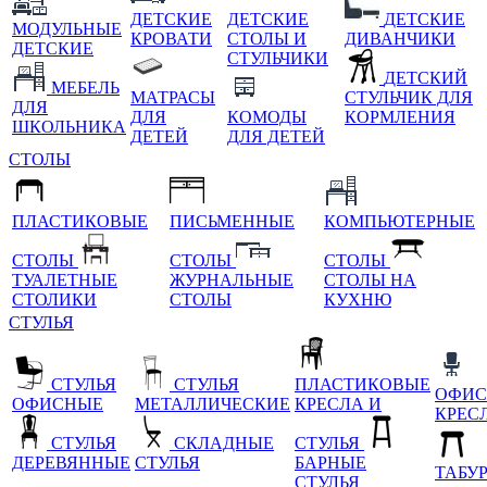
ДЕТСКИЕ
ДЕТСКИЕ
ДЕТСКИЕ
МОДУЛЬНЫЕ
КРОВАТИ
СТОЛЫ И
ДИВАНЧИКИ
ДЕТСКИЕ
СТУЛЬЧИКИ
ДЕТСКИЙ
МЕБЕЛЬ
МАТРАСЫ
СТУЛЬЧИК ДЛЯ
ДЛЯ
ДЛЯ
КОМОДЫ
КОРМЛЕНИЯ
ШКОЛЬНИКА
ДЕТЕЙ
ДЛЯ ДЕТЕЙ
СТОЛЫ
ПЛАСТИКОВЫЕ
ПИСЬМЕННЫЕ
КОМПЬЮТЕРНЫЕ
СТОЛЫ
СТОЛЫ
СТОЛЫ
ТУАЛЕТНЫЕ
ЖУРНАЛЬНЫЕ
СТОЛЫ НА
СТОЛИКИ
СТОЛЫ
КУХНЮ
СТУЛЬЯ
СТУЛЬЯ
СТУЛЬЯ
ПЛАСТИКОВЫЕ
ОФИС
ОФИСНЫЕ
МЕТАЛЛИЧЕСКИЕ
КРЕСЛА И
КРЕС
СТУЛЬЯ
СКЛАДНЫЕ
СТУЛЬЯ
ДЕРЕВЯННЫЕ
СТУЛЬЯ
БАРНЫЕ
ТАБУ
СТУЛЬЯ