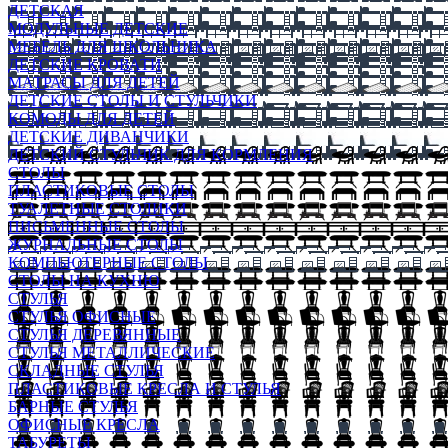
ДЕТСКАЯ
МОДУЛЬНЫЕ ДЕТСКИЕ
МЕБЕЛЬ ДЛЯ ШКОЛЬНИКА
ДЕТСКИЕ КРОВАТИ
МАТРАСЫ ДЛЯ ДЕТЕЙ
ДЕТСКИЕ СТОЛЫ И СТУЛЬЧИКИ
КОМОДЫ ДЛЯ ДЕТЕЙ
ДЕТСКИЕ ДИВАНЧИКИ
ДЕТСКИЙ СТУЛЬЧИК ДЛЯ КОРМЛЕНИЯ
СТОЛЫ
ПЛАСТИКОВЫЕ СТОЛЫ
ТУАЛЕТНЫЕ СТОЛИКИ
ПИСЬМЕННЫЕ СТОЛЫ
ЖУРНАЛЬНЫЕ СТОЛЫ
КОМПЬЮТЕРНЫЕ СТОЛЫ
СТОЛЫ НА КУХНЮ
СТУЛЬЯ
СТУЛЬЯ ОФИСНЫЕ
СТУЛЬЯ ДЕРЕВЯННЫЕ
СТУЛЬЯ МЕТАЛЛИЧЕСКИЕ
СКЛАДНЫЕ СТУЛЬЯ
ПЛАСТИКОВЫЕ КРЕСЛА И СТУЛЬЯ
БАРНЫЕ СТУЛЬЯ
ОФИСНЫЕ КРЕСЛА
ТАБУРЕТЫ