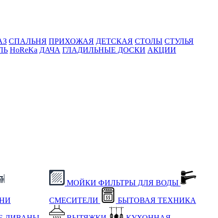
АЗ
СПАЛЬНЯ
ПРИХОЖАЯ
ДЕТСКАЯ
СТОЛЫ
СТУЛЬЯ
ЛЬ
HoReKa
ДАЧА
ГЛАДИЛЬНЫЕ ДОСКИ
АКЦИИ
МОЙКИ
ФИЛЬТРЫ ДЛЯ ВОДЫ
ХНИ
СМЕСИТЕЛИ
БЫТОВАЯ ТЕХНИКА
Е
ДИВАНЫ
ВЫТЯЖКИ
КУХОННАЯ