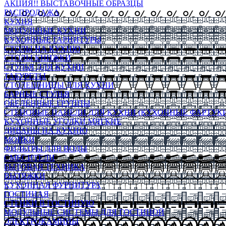
АКЦИЯ!! ВЫСТАВОЧНЫЕ ОБРАЗЦЫ
РАСПРОДАЖА
КУХНЯ
МОДУЛЬНЫЕ КУХНИ
КУХОННЫЕ ГАРНИТУРЫ
СТОЛЫ НА КУХНЮ
СТОЛЫ КНИЖКИ
СТУЛЬЯ ДЛЯ КУХНИ
ТАБУРЕТЫ
СТОЛЕШНИЦЫ ДЛЯ КУХНИ
БАРНЫЕ СТУЛЬЯ
ОБЕДЕННЫЕ ГРУППЫ
СТЕНОВЫЕ ПАНЕЛИ ДЛЯ КУХНИ (КУХОННЫЕ ФАРТУКИ
КУХОННЫЕ УГОЛКИ МЯГКИЕ
ДИВАНЫ НА КУХНЮ
МОЙКИ
ФИЛЬТРЫ ДЛЯ ВОДЫ
СМЕСИТЕЛИ
БЫТОВАЯ ТЕХНИКА
ВЫТЯЖКИ
КУХОННАЯ ФУРНИТУРА
ГОСТИНАЯ
СТЕНКИ В ГОСТИНУЮ
МОДУЛЬНЫЕ СИСТЕМЫ ДЛЯ ГОСТИНОЙ
ЭЛЕКТРОКАМИНЫ