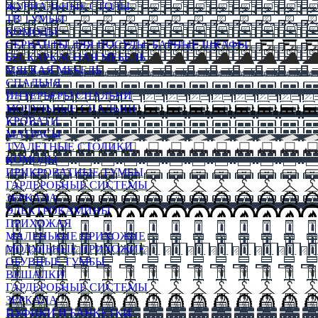
ЖУРНАЛЬНЫЕ СТОЛЫ
ТВ ТУМБЫ
КОМОДЫ
СЕРВАНТЫ ДЛЯ ПОСУДЫ, БАРНЫЕ ШКАФЫ
БЕСКАРКАСНАЯ МЕБЕЛЬ
МЯГКАЯ МЕБЕЛЬ
СПАЛЬНЯ
ИНТЕРЬЕРЫ СПАЛЬНИ
МОДУЛЬНЫЕ СПАЛЬНИ
КРОВАТИ
МАТРАСЫ
ТУАЛЕТНЫЕ СТОЛИКИ
КОМОДЫ
ПРИКРОВАТНЫЕ ТУМБЫ
ГАРДЕРОБНЫЕ СИСТЕМЫ
ЗЕРКАЛА
ЭЛЕКТРОКАМИНЫ
ПРИХОЖАЯ
МАЛЕНЬКИЕ ПРИХОЖИЕ
МОДУЛЬНЫЕ ПРИХОЖИЕ
ОБУВНЫЕ ТУМБЫ
ВЕШАЛКИ
ГАРДЕРОБНЫЕ СИСТЕМЫ
ЗЕРКАЛА
ПУФИКИ И БАНКЕТКИ