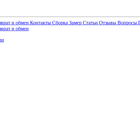
зврат и обмен
Контакты
Сборка
Замер
Статьи
Отзывы
Вопросы
зврат и обмен
ли