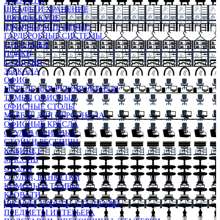
ТАБУРЕТЫ
ШКАФЫ И ХРАНЕНИЕ
ШКАФЫ-КУПЕ
ШКАФЫ-РАСПАШНЫЕ
ГАРДЕРОБНЫЕ СИСТЕМЫ
СТЕЛЛАЖИ
ПОЛКИ
СУНДУКИ
ЗЕРКАЛА
ОФИС
МЕБЕЛЬ ДЛЯ РУКОВОДИТЕЛЯ
ТУМБЫ ОФИСНЫЕ
ОФИСНЫЕ СТОЛЫ
МЕБЕЛЬ ДЛЯ ПЕРСОНАЛА
ОФИСНЫЕ КРЕСЛА
СТУЛЬЯ ОФИСНЫЕ
СТОЙКИ РЕСЕПШН
КАБИНЕТ
МАССИВ
СТОЛЫ
СТУЛЬЯ, БАНКЕТКИ
КОМОДЫ И ТУМБЫ
КРОВАТИ
ШКАФЫ, БУФЕТЫ, СТЕЛЛАЖИ
ПРЕДМЕТЫ ИНТЕРЬЕРА