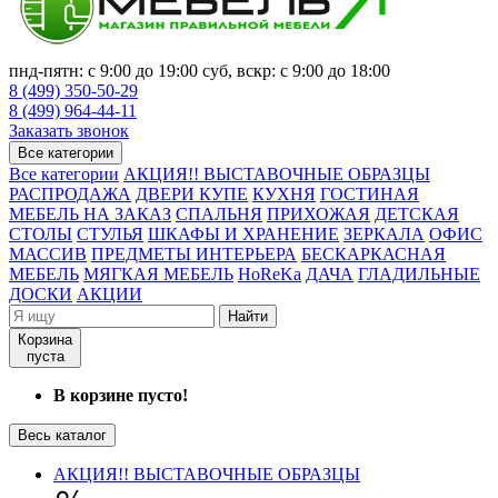
пнд-пятн: с 9:00 до 19:00 суб, вскр: с 9:00 до 18:00
8 (499) 350-50-29
8 (499) 964-44-11
Заказать звонок
Все категории
Все категории
АКЦИЯ!! ВЫСТАВОЧНЫЕ ОБРАЗЦЫ
РАСПРОДАЖА
ДВЕРИ КУПЕ
КУХНЯ
ГОСТИНАЯ
МЕБЕЛЬ НА ЗАКАЗ
СПАЛЬНЯ
ПРИХОЖАЯ
ДЕТСКАЯ
СТОЛЫ
СТУЛЬЯ
ШКАФЫ И ХРАНЕНИЕ
ЗЕРКАЛА
ОФИС
МАССИВ
ПРЕДМЕТЫ ИНТЕРЬЕРА
БЕСКАРКАСНАЯ
МЕБЕЛЬ
МЯГКАЯ МЕБЕЛЬ
HoReKa
ДАЧА
ГЛАДИЛЬНЫЕ
ДОСКИ
АКЦИИ
Найти
Корзина
пуста
В корзине пусто!
Весь каталог
АКЦИЯ!! ВЫСТАВОЧНЫЕ ОБРАЗЦЫ