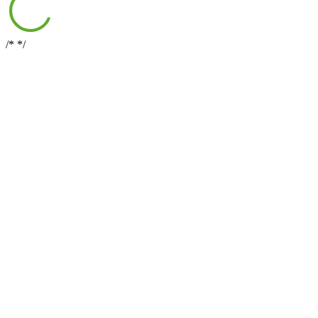
/*
*/