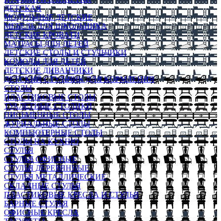
ДЕТСКАЯ
МОДУЛЬНЫЕ ДЕТСКИЕ
МЕБЕЛЬ ДЛЯ ШКОЛЬНИКА
ДЕТСКИЕ КРОВАТИ
МАТРАСЫ ДЛЯ ДЕТЕЙ
ДЕТСКИЕ СТОЛЫ И СТУЛЬЧИКИ
КОМОДЫ ДЛЯ ДЕТЕЙ
ДЕТСКИЕ ДИВАНЧИКИ
ДЕТСКИЙ СТУЛЬЧИК ДЛЯ КОРМЛЕНИЯ
СТОЛЫ
ПЛАСТИКОВЫЕ СТОЛЫ
ТУАЛЕТНЫЕ СТОЛИКИ
ПИСЬМЕННЫЕ СТОЛЫ
ЖУРНАЛЬНЫЕ СТОЛЫ
КОМПЬЮТЕРНЫЕ СТОЛЫ
СТОЛЫ НА КУХНЮ
СТУЛЬЯ
СТУЛЬЯ ОФИСНЫЕ
СТУЛЬЯ ДЕРЕВЯННЫЕ
СТУЛЬЯ МЕТАЛЛИЧЕСКИЕ
СКЛАДНЫЕ СТУЛЬЯ
ПЛАСТИКОВЫЕ КРЕСЛА И СТУЛЬЯ
БАРНЫЕ СТУЛЬЯ
ОФИСНЫЕ КРЕСЛА