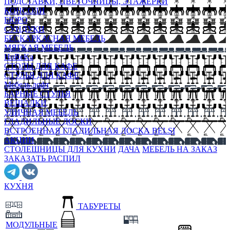
ПОДСТАВКИ, ЦВЕТОЧНИЦЫ, ЭТАЖЕРКИ
КОНСОЛИ
БЮРО
СУНДУКИ
БЕСКАРКАСНАЯ МЕБЕЛЬ
МЯГКАЯ МЕБЕЛЬ
HoReKa
СТОЛЫ ДЛЯ КАФЕ
СТУЛЬЯ ДЛЯ КАФЕ
Мебель лофт
БАРНЫЕ СТУЛЬЯ
ВЕШАЛКИ
УЛИЧНАЯ МЕБЕЛЬ
ГЛАДИЛЬНЫЕ ДОСКИ
ВСТРОЕННАЯ ГЛАДИЛЬНАЯ ДОСКА BELSI
АКЦИИ
СТОЛЕШНИЦЫ ДЛЯ КУХНИ
ДАЧА
МЕБЕЛЬ НА ЗАКАЗ
ЗАКАЗАТЬ РАСПИЛ
КУХНЯ
ТАБУРЕТЫ
МОДУЛЬНЫЕ