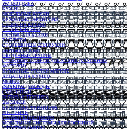
РАСПРОДАЖА
КУХНЯ
МОДУЛЬНЫЕ КУХНИ
КУХОННЫЕ ГАРНИТУРЫ
СТОЛЫ НА КУХНЮ
СТОЛЫ КНИЖКИ
СТУЛЬЯ ДЛЯ КУХНИ
ТАБУРЕТЫ
СТОЛЕШНИЦЫ ДЛЯ КУХНИ
БАРНЫЕ СТУЛЬЯ
ОБЕДЕННЫЕ ГРУППЫ
СТЕНОВЫЕ ПАНЕЛИ ДЛЯ КУХНИ (КУХОННЫЕ
ФАРТУКИ)
КУХОННЫЕ УГОЛКИ МЯГКИЕ
ДИВАНЫ НА КУХНЮ
МОЙКИ
ФИЛЬТРЫ ДЛЯ ВОДЫ
СМЕСИТЕЛИ
БЫТОВАЯ ТЕХНИКА
ВЫТЯЖКИ
КУХОННАЯ ФУРНИТУРА
ГОСТИНАЯ
СТЕНКИ В ГОСТИНУЮ
МОДУЛЬНЫЕ СИСТЕМЫ ДЛЯ ГОСТИНОЙ
ЭЛЕКТРОКАМИНЫ