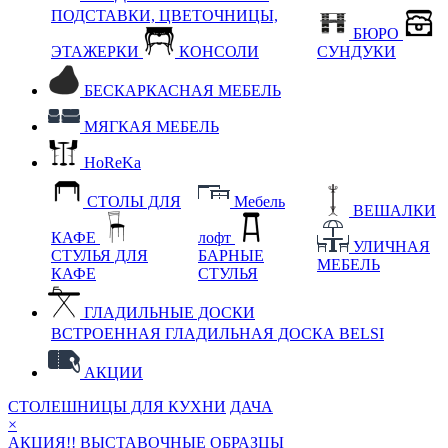
ПОДСТАВКИ, ЦВЕТОЧНИЦЫ,
БЮРО
ЭТАЖЕРКИ
КОНСОЛИ
СУНДУКИ
БЕСКАРКАСНАЯ МЕБЕЛЬ
МЯГКАЯ МЕБЕЛЬ
HoReKa
СТОЛЫ ДЛЯ
Мебель
ВЕШАЛКИ
КАФЕ
лофт
УЛИЧНАЯ
СТУЛЬЯ ДЛЯ
БАРНЫЕ
МЕБЕЛЬ
КАФЕ
СТУЛЬЯ
ГЛАДИЛЬНЫЕ ДОСКИ
ВСТРОЕННАЯ ГЛАДИЛЬНАЯ ДОСКА BELSI
АКЦИИ
СТОЛЕШНИЦЫ ДЛЯ КУХНИ
ДАЧА
×
АКЦИЯ!! ВЫСТАВОЧНЫЕ ОБРАЗЦЫ