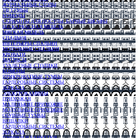
ЖУРНАЛЬНЫЕ СТОЛЫ
ТВ ТУМБЫ
КОМОДЫ
СЕРВАНТЫ ДЛЯ ПОСУДЫ, БАРНЫЕ ШКАФЫ
БЕСКАРКАСНАЯ МЕБЕЛЬ
МЯГКАЯ МЕБЕЛЬ
СПАЛЬНЯ
ИНТЕРЬЕРЫ СПАЛЬНИ
МОДУЛЬНЫЕ СПАЛЬНИ
КРОВАТИ
МАТРАСЫ
ТУАЛЕТНЫЕ СТОЛИКИ
КОМОДЫ
ПРИКРОВАТНЫЕ ТУМБЫ
ГАРДЕРОБНЫЕ СИСТЕМЫ
ЗЕРКАЛА
ЭЛЕКТРОКАМИНЫ
ПРИХОЖАЯ
МАЛЕНЬКИЕ ПРИХОЖИЕ
МОДУЛЬНЫЕ ПРИХОЖИЕ
ОБУВНЫЕ ТУМБЫ
ВЕШАЛКИ
ГАРДЕРОБНЫЕ СИСТЕМЫ
ЗЕРКАЛА
ПУФИКИ И БАНКЕТКИ