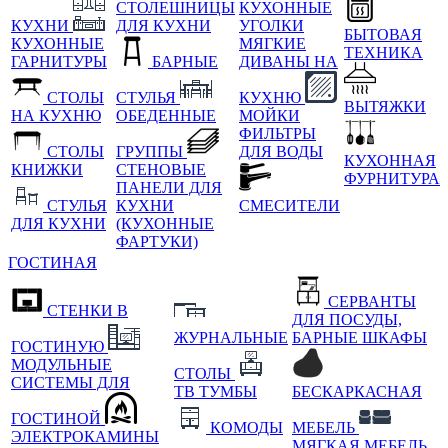
СТОЛЕШНИЦЫ
КУХОННЫЕ
КУХНИ
ДЛЯ КУХНИ
УГОЛКИ
БЫТОВАЯ
КУХОННЫЕ
МЯГКИЕ
ТЕХНИКА
ГАРНИТУРЫ
БАРНЫЕ
ДИВАНЫ НА
СТОЛЫ
СТУЛЬЯ
КУХНЮ
ВЫТЯЖКИ
НА КУХНЮ
ОБЕДЕННЫЕ
МОЙКИ
ФИЛЬТРЫ
СТОЛЫ
ГРУППЫ
ДЛЯ ВОДЫ
КУХОННАЯ
КНИЖКИ
СТЕНОВЫЕ
ФУРНИТУРА
ПАНЕЛИ ДЛЯ
СТУЛЬЯ
КУХНИ
СМЕСИТЕЛИ
ДЛЯ КУХНИ
(КУХОННЫЕ
ФАРТУКИ)
ГОСТИНАЯ
СЕРВАНТЫ
СТЕНКИ В
ДЛЯ ПОСУДЫ,
ЖУРНАЛЬНЫЕ
БАРНЫЕ ШКАФЫ
ГОСТИНУЮ
МОДУЛЬНЫЕ
СТОЛЫ
СИСТЕМЫ ДЛЯ
ТВ ТУМБЫ
БЕСКАРКАСНАЯ
ГОСТИНОЙ
КОМОДЫ
МЕБЕЛЬ
ЭЛЕКТРОКАМИНЫ
МЯГКАЯ МЕБЕЛЬ