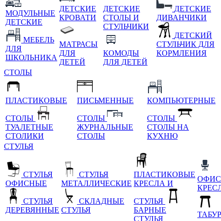
ДЕТСКИЕ
ДЕТСКИЕ
ДЕТСКИЕ
МОДУЛЬНЫЕ
КРОВАТИ
СТОЛЫ И
ДИВАНЧИКИ
ДЕТСКИЕ
СТУЛЬЧИКИ
ДЕТСКИЙ
МЕБЕЛЬ
МАТРАСЫ
СТУЛЬЧИК ДЛЯ
ДЛЯ
ДЛЯ
КОМОДЫ
КОРМЛЕНИЯ
ШКОЛЬНИКА
ДЕТЕЙ
ДЛЯ ДЕТЕЙ
СТОЛЫ
ПЛАСТИКОВЫЕ
ПИСЬМЕННЫЕ
КОМПЬЮТЕРНЫЕ
СТОЛЫ
СТОЛЫ
СТОЛЫ
ТУАЛЕТНЫЕ
ЖУРНАЛЬНЫЕ
СТОЛЫ НА
СТОЛИКИ
СТОЛЫ
КУХНЮ
СТУЛЬЯ
СТУЛЬЯ
СТУЛЬЯ
ПЛАСТИКОВЫЕ
ОФИС
ОФИСНЫЕ
МЕТАЛЛИЧЕСКИЕ
КРЕСЛА И
КРЕС
СТУЛЬЯ
СКЛАДНЫЕ
СТУЛЬЯ
ДЕРЕВЯННЫЕ
СТУЛЬЯ
БАРНЫЕ
ТАБУ
СТУЛЬЯ