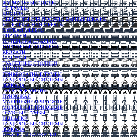
ЖУРНАЛЬНЫЕ СТОЛЫ
ТВ ТУМБЫ
КОМОДЫ
СЕРВАНТЫ ДЛЯ ПОСУДЫ, БАРНЫЕ ШКАФЫ
БЕСКАРКАСНАЯ МЕБЕЛЬ
МЯГКАЯ МЕБЕЛЬ
СПАЛЬНЯ
ИНТЕРЬЕРЫ СПАЛЬНИ
МОДУЛЬНЫЕ СПАЛЬНИ
КРОВАТИ
МАТРАСЫ
ТУАЛЕТНЫЕ СТОЛИКИ
КОМОДЫ
ПРИКРОВАТНЫЕ ТУМБЫ
ГАРДЕРОБНЫЕ СИСТЕМЫ
ЗЕРКАЛА
ЭЛЕКТРОКАМИНЫ
ПРИХОЖАЯ
МАЛЕНЬКИЕ ПРИХОЖИЕ
МОДУЛЬНЫЕ ПРИХОЖИЕ
ОБУВНЫЕ ТУМБЫ
ВЕШАЛКИ
ГАРДЕРОБНЫЕ СИСТЕМЫ
ЗЕРКАЛА
ПУФИКИ И БАНКЕТКИ