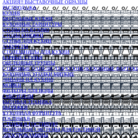
АКЦИЯ!! ВЫСТАВОЧНЫЕ ОБРАЗЦЫ
РАСПРОДАЖА
КУХНЯ
МОДУЛЬНЫЕ КУХНИ
КУХОННЫЕ ГАРНИТУРЫ
СТОЛЫ НА КУХНЮ
СТОЛЫ КНИЖКИ
СТУЛЬЯ ДЛЯ КУХНИ
ТАБУРЕТЫ
СТОЛЕШНИЦЫ ДЛЯ КУХНИ
БАРНЫЕ СТУЛЬЯ
ОБЕДЕННЫЕ ГРУППЫ
СТЕНОВЫЕ ПАНЕЛИ ДЛЯ КУХНИ (КУХОННЫЕ ФАРТУКИ
КУХОННЫЕ УГОЛКИ МЯГКИЕ
ДИВАНЫ НА КУХНЮ
МОЙКИ
ФИЛЬТРЫ ДЛЯ ВОДЫ
СМЕСИТЕЛИ
БЫТОВАЯ ТЕХНИКА
ВЫТЯЖКИ
КУХОННАЯ ФУРНИТУРА
ГОСТИНАЯ
СТЕНКИ В ГОСТИНУЮ
МОДУЛЬНЫЕ СИСТЕМЫ ДЛЯ ГОСТИНОЙ
ЭЛЕКТРОКАМИНЫ