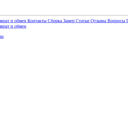
зврат и обмен
Контакты
Сборка
Замер
Статьи
Отзывы
Вопросы
зврат и обмен
ли