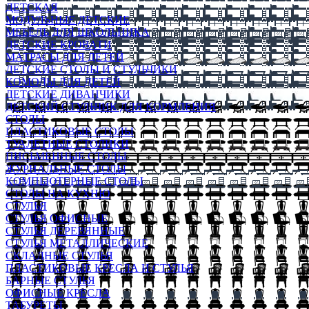
ДЕТСКАЯ
МОДУЛЬНЫЕ ДЕТСКИЕ
МЕБЕЛЬ ДЛЯ ШКОЛЬНИКА
ДЕТСКИЕ КРОВАТИ
МАТРАСЫ ДЛЯ ДЕТЕЙ
ДЕТСКИЕ СТОЛЫ И СТУЛЬЧИКИ
КОМОДЫ ДЛЯ ДЕТЕЙ
ДЕТСКИЕ ДИВАНЧИКИ
ДЕТСКИЙ СТУЛЬЧИК ДЛЯ КОРМЛЕНИЯ
СТОЛЫ
ПЛАСТИКОВЫЕ СТОЛЫ
ТУАЛЕТНЫЕ СТОЛИКИ
ПИСЬМЕННЫЕ СТОЛЫ
ЖУРНАЛЬНЫЕ СТОЛЫ
КОМПЬЮТЕРНЫЕ СТОЛЫ
СТОЛЫ НА КУХНЮ
СТУЛЬЯ
СТУЛЬЯ ОФИСНЫЕ
СТУЛЬЯ ДЕРЕВЯННЫЕ
СТУЛЬЯ МЕТАЛЛИЧЕСКИЕ
СКЛАДНЫЕ СТУЛЬЯ
ПЛАСТИКОВЫЕ КРЕСЛА И СТУЛЬЯ
БАРНЫЕ СТУЛЬЯ
ОФИСНЫЕ КРЕСЛА
ТАБУРЕТЫ