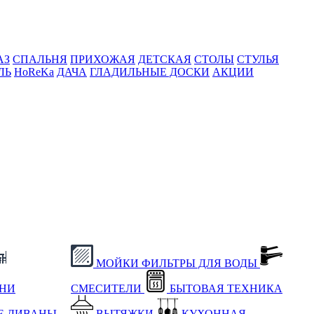
АЗ
СПАЛЬНЯ
ПРИХОЖАЯ
ДЕТСКАЯ
СТОЛЫ
СТУЛЬЯ
ЛЬ
HoReKa
ДАЧА
ГЛАДИЛЬНЫЕ ДОСКИ
АКЦИИ
МОЙКИ
ФИЛЬТРЫ ДЛЯ ВОДЫ
ХНИ
СМЕСИТЕЛИ
БЫТОВАЯ ТЕХНИКА
Е
ДИВАНЫ
ВЫТЯЖКИ
КУХОННАЯ