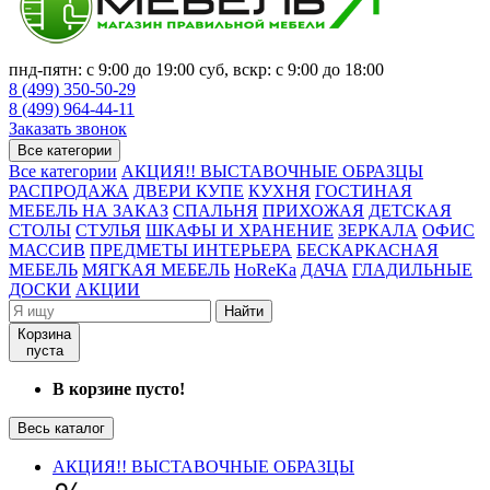
пнд-пятн: с 9:00 до 19:00 суб, вскр: с 9:00 до 18:00
8 (499) 350-50-29
8 (499) 964-44-11
Заказать звонок
Все категории
Все категории
АКЦИЯ!! ВЫСТАВОЧНЫЕ ОБРАЗЦЫ
РАСПРОДАЖА
ДВЕРИ КУПЕ
КУХНЯ
ГОСТИНАЯ
МЕБЕЛЬ НА ЗАКАЗ
СПАЛЬНЯ
ПРИХОЖАЯ
ДЕТСКАЯ
СТОЛЫ
СТУЛЬЯ
ШКАФЫ И ХРАНЕНИЕ
ЗЕРКАЛА
ОФИС
МАССИВ
ПРЕДМЕТЫ ИНТЕРЬЕРА
БЕСКАРКАСНАЯ
МЕБЕЛЬ
МЯГКАЯ МЕБЕЛЬ
HoReKa
ДАЧА
ГЛАДИЛЬНЫЕ
ДОСКИ
АКЦИИ
Найти
Корзина
пуста
В корзине пусто!
Весь каталог
АКЦИЯ!! ВЫСТАВОЧНЫЕ ОБРАЗЦЫ