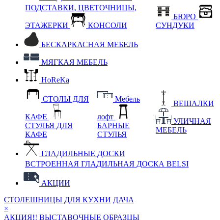
ПОДСТАВКИ, ЦВЕТОЧНИЦЫ,
БЮРО
ЭТАЖЕРКИ
КОНСОЛИ
СУНДУКИ
БЕСКАРКАСНАЯ МЕБЕЛЬ
МЯГКАЯ МЕБЕЛЬ
HoReKa
СТОЛЫ ДЛЯ
Мебель
ВЕШАЛКИ
КАФЕ
лофт
УЛИЧНАЯ
СТУЛЬЯ ДЛЯ
БАРНЫЕ
МЕБЕЛЬ
КАФЕ
СТУЛЬЯ
ГЛАДИЛЬНЫЕ ДОСКИ
ВСТРОЕННАЯ ГЛАДИЛЬНАЯ ДОСКА BELSI
АКЦИИ
СТОЛЕШНИЦЫ ДЛЯ КУХНИ
ДАЧА
×
АКЦИЯ!! ВЫСТАВОЧНЫЕ ОБРАЗЦЫ