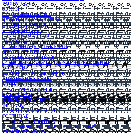
РАСПРОДАЖА
КУХНЯ
МОДУЛЬНЫЕ КУХНИ
КУХОННЫЕ ГАРНИТУРЫ
СТОЛЫ НА КУХНЮ
СТОЛЫ КНИЖКИ
СТУЛЬЯ ДЛЯ КУХНИ
ТАБУРЕТЫ
СТОЛЕШНИЦЫ ДЛЯ КУХНИ
БАРНЫЕ СТУЛЬЯ
ОБЕДЕННЫЕ ГРУППЫ
СТЕНОВЫЕ ПАНЕЛИ ДЛЯ КУХНИ (КУХОННЫЕ
ФАРТУКИ)
КУХОННЫЕ УГОЛКИ МЯГКИЕ
ДИВАНЫ НА КУХНЮ
МОЙКИ
ФИЛЬТРЫ ДЛЯ ВОДЫ
СМЕСИТЕЛИ
БЫТОВАЯ ТЕХНИКА
ВЫТЯЖКИ
КУХОННАЯ ФУРНИТУРА
ГОСТИНАЯ
СТЕНКИ В ГОСТИНУЮ
МОДУЛЬНЫЕ СИСТЕМЫ ДЛЯ ГОСТИНОЙ
ЭЛЕКТРОКАМИНЫ