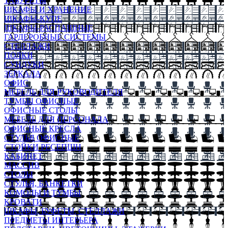
ТАБУРЕТЫ
ШКАФЫ И ХРАНЕНИЕ
ШКАФЫ-КУПЕ
ШКАФЫ-РАСПАШНЫЕ
ГАРДЕРОБНЫЕ СИСТЕМЫ
СТЕЛЛАЖИ
ПОЛКИ
СУНДУКИ
ЗЕРКАЛА
ОФИС
МЕБЕЛЬ ДЛЯ РУКОВОДИТЕЛЯ
ТУМБЫ ОФИСНЫЕ
ОФИСНЫЕ СТОЛЫ
МЕБЕЛЬ ДЛЯ ПЕРСОНАЛА
ОФИСНЫЕ КРЕСЛА
СТУЛЬЯ ОФИСНЫЕ
СТОЙКИ РЕСЕПШН
КАБИНЕТ
МАССИВ
СТОЛЫ
СТУЛЬЯ, БАНКЕТКИ
КОМОДЫ И ТУМБЫ
КРОВАТИ
ШКАФЫ, БУФЕТЫ, СТЕЛЛАЖИ
ПРЕДМЕТЫ ИНТЕРЬЕРА