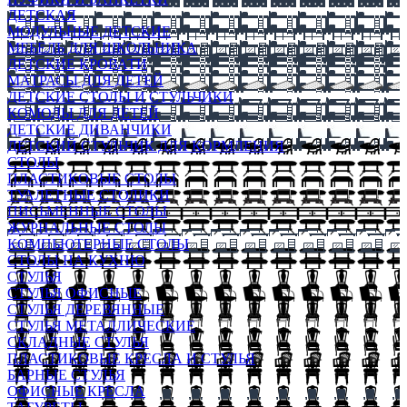
ДЕТСКАЯ
МОДУЛЬНЫЕ ДЕТСКИЕ
МЕБЕЛЬ ДЛЯ ШКОЛЬНИКА
ДЕТСКИЕ КРОВАТИ
МАТРАСЫ ДЛЯ ДЕТЕЙ
ДЕТСКИЕ СТОЛЫ И СТУЛЬЧИКИ
КОМОДЫ ДЛЯ ДЕТЕЙ
ДЕТСКИЕ ДИВАНЧИКИ
ДЕТСКИЙ СТУЛЬЧИК ДЛЯ КОРМЛЕНИЯ
СТОЛЫ
ПЛАСТИКОВЫЕ СТОЛЫ
ТУАЛЕТНЫЕ СТОЛИКИ
ПИСЬМЕННЫЕ СТОЛЫ
ЖУРНАЛЬНЫЕ СТОЛЫ
КОМПЬЮТЕРНЫЕ СТОЛЫ
СТОЛЫ НА КУХНЮ
СТУЛЬЯ
СТУЛЬЯ ОФИСНЫЕ
СТУЛЬЯ ДЕРЕВЯННЫЕ
СТУЛЬЯ МЕТАЛЛИЧЕСКИЕ
СКЛАДНЫЕ СТУЛЬЯ
ПЛАСТИКОВЫЕ КРЕСЛА И СТУЛЬЯ
БАРНЫЕ СТУЛЬЯ
ОФИСНЫЕ КРЕСЛА