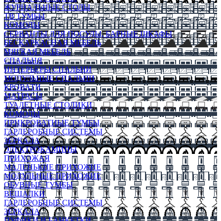
ЖУРНАЛЬНЫЕ СТОЛЫ
ТВ ТУМБЫ
КОМОДЫ
СЕРВАНТЫ ДЛЯ ПОСУДЫ, БАРНЫЕ ШКАФЫ
БЕСКАРКАСНАЯ МЕБЕЛЬ
МЯГКАЯ МЕБЕЛЬ
СПАЛЬНЯ
ИНТЕРЬЕРЫ СПАЛЬНИ
МОДУЛЬНЫЕ СПАЛЬНИ
КРОВАТИ
МАТРАСЫ
ТУАЛЕТНЫЕ СТОЛИКИ
КОМОДЫ
ПРИКРОВАТНЫЕ ТУМБЫ
ГАРДЕРОБНЫЕ СИСТЕМЫ
ЗЕРКАЛА
ЭЛЕКТРОКАМИНЫ
ПРИХОЖАЯ
МАЛЕНЬКИЕ ПРИХОЖИЕ
МОДУЛЬНЫЕ ПРИХОЖИЕ
ОБУВНЫЕ ТУМБЫ
ВЕШАЛКИ
ГАРДЕРОБНЫЕ СИСТЕМЫ
ЗЕРКАЛА
ПУФИКИ И БАНКЕТКИ