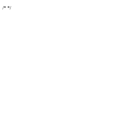
/*
*/