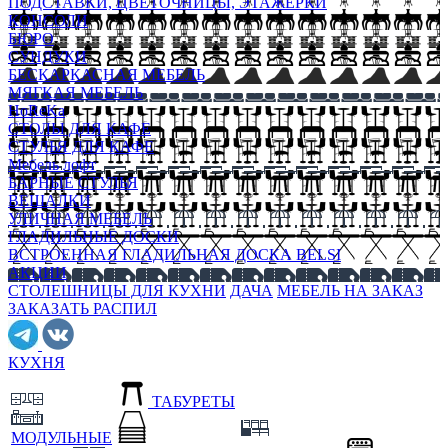
ПОДСТАВКИ, ЦВЕТОЧНИЦЫ, ЭТАЖЕРКИ
КОНСОЛИ
БЮРО
СУНДУКИ
БЕСКАРКАСНАЯ МЕБЕЛЬ
МЯГКАЯ МЕБЕЛЬ
HoReKa
СТОЛЫ ДЛЯ КАФЕ
СТУЛЬЯ ДЛЯ КАФЕ
Мебель лофт
БАРНЫЕ СТУЛЬЯ
ВЕШАЛКИ
УЛИЧНАЯ МЕБЕЛЬ
ГЛАДИЛЬНЫЕ ДОСКИ
ВСТРОЕННАЯ ГЛАДИЛЬНАЯ ДОСКА BELSI
АКЦИИ
СТОЛЕШНИЦЫ ДЛЯ КУХНИ
ДАЧА
МЕБЕЛЬ НА ЗАКАЗ
ЗАКАЗАТЬ РАСПИЛ
КУХНЯ
ТАБУРЕТЫ
МОДУЛЬНЫЕ