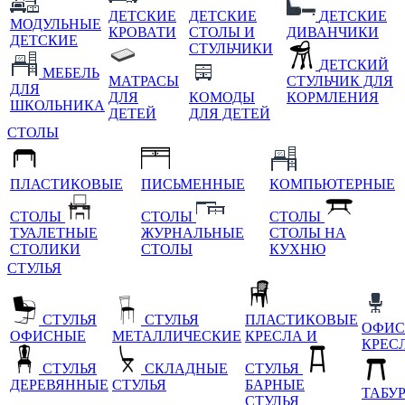
ДЕТСКИЕ
ДЕТСКИЕ
ДЕТСКИЕ
МОДУЛЬНЫЕ
КРОВАТИ
СТОЛЫ И
ДИВАНЧИКИ
ДЕТСКИЕ
СТУЛЬЧИКИ
ДЕТСКИЙ
МЕБЕЛЬ
МАТРАСЫ
СТУЛЬЧИК ДЛЯ
ДЛЯ
ДЛЯ
КОМОДЫ
КОРМЛЕНИЯ
ШКОЛЬНИКА
ДЕТЕЙ
ДЛЯ ДЕТЕЙ
СТОЛЫ
ПЛАСТИКОВЫЕ
ПИСЬМЕННЫЕ
КОМПЬЮТЕРНЫЕ
СТОЛЫ
СТОЛЫ
СТОЛЫ
ТУАЛЕТНЫЕ
ЖУРНАЛЬНЫЕ
СТОЛЫ НА
СТОЛИКИ
СТОЛЫ
КУХНЮ
СТУЛЬЯ
СТУЛЬЯ
СТУЛЬЯ
ПЛАСТИКОВЫЕ
ОФИС
ОФИСНЫЕ
МЕТАЛЛИЧЕСКИЕ
КРЕСЛА И
КРЕС
СТУЛЬЯ
СКЛАДНЫЕ
СТУЛЬЯ
ДЕРЕВЯННЫЕ
СТУЛЬЯ
БАРНЫЕ
ТАБУ
СТУЛЬЯ