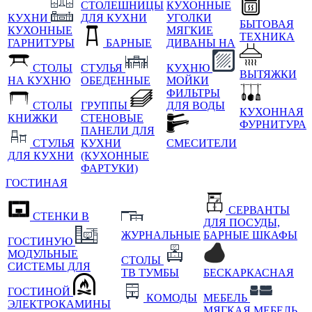
СТОЛЕШНИЦЫ
КУХОННЫЕ
КУХНИ
ДЛЯ КУХНИ
УГОЛКИ
БЫТОВАЯ
КУХОННЫЕ
МЯГКИЕ
ТЕХНИКА
ГАРНИТУРЫ
БАРНЫЕ
ДИВАНЫ НА
СТОЛЫ
СТУЛЬЯ
КУХНЮ
ВЫТЯЖКИ
НА КУХНЮ
ОБЕДЕННЫЕ
МОЙКИ
ФИЛЬТРЫ
СТОЛЫ
ГРУППЫ
ДЛЯ ВОДЫ
КУХОННАЯ
КНИЖКИ
СТЕНОВЫЕ
ФУРНИТУРА
ПАНЕЛИ ДЛЯ
СТУЛЬЯ
КУХНИ
СМЕСИТЕЛИ
ДЛЯ КУХНИ
(КУХОННЫЕ
ФАРТУКИ)
ГОСТИНАЯ
СЕРВАНТЫ
СТЕНКИ В
ДЛЯ ПОСУДЫ,
ЖУРНАЛЬНЫЕ
БАРНЫЕ ШКАФЫ
ГОСТИНУЮ
МОДУЛЬНЫЕ
СТОЛЫ
СИСТЕМЫ ДЛЯ
ТВ ТУМБЫ
БЕСКАРКАСНАЯ
ГОСТИНОЙ
КОМОДЫ
МЕБЕЛЬ
ЭЛЕКТРОКАМИНЫ
МЯГКАЯ МЕБЕЛЬ