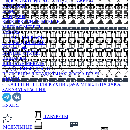
ПОДСТАВКИ, ЦВЕТОЧНИЦЫ, ЭТАЖЕРКИ
КОНСОЛИ
БЮРО
СУНДУКИ
БЕСКАРКАСНАЯ МЕБЕЛЬ
МЯГКАЯ МЕБЕЛЬ
HoReKa
СТОЛЫ ДЛЯ КАФЕ
СТУЛЬЯ ДЛЯ КАФЕ
Мебель лофт
БАРНЫЕ СТУЛЬЯ
ВЕШАЛКИ
УЛИЧНАЯ МЕБЕЛЬ
ГЛАДИЛЬНЫЕ ДОСКИ
ВСТРОЕННАЯ ГЛАДИЛЬНАЯ ДОСКА BELSI
АКЦИИ
СТОЛЕШНИЦЫ ДЛЯ КУХНИ
ДАЧА
МЕБЕЛЬ НА ЗАКАЗ
ЗАКАЗАТЬ РАСПИЛ
КУХНЯ
ТАБУРЕТЫ
МОДУЛЬНЫЕ