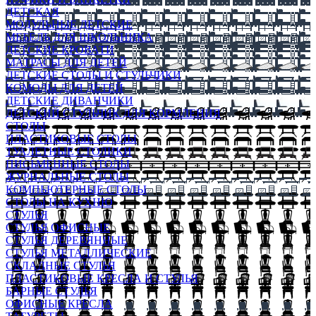
ДЕТСКАЯ
МОДУЛЬНЫЕ ДЕТСКИЕ
МЕБЕЛЬ ДЛЯ ШКОЛЬНИКА
ДЕТСКИЕ КРОВАТИ
МАТРАСЫ ДЛЯ ДЕТЕЙ
ДЕТСКИЕ СТОЛЫ И СТУЛЬЧИКИ
КОМОДЫ ДЛЯ ДЕТЕЙ
ДЕТСКИЕ ДИВАНЧИКИ
ДЕТСКИЙ СТУЛЬЧИК ДЛЯ КОРМЛЕНИЯ
СТОЛЫ
ПЛАСТИКОВЫЕ СТОЛЫ
ТУАЛЕТНЫЕ СТОЛИКИ
ПИСЬМЕННЫЕ СТОЛЫ
ЖУРНАЛЬНЫЕ СТОЛЫ
КОМПЬЮТЕРНЫЕ СТОЛЫ
СТОЛЫ НА КУХНЮ
СТУЛЬЯ
СТУЛЬЯ ОФИСНЫЕ
СТУЛЬЯ ДЕРЕВЯННЫЕ
СТУЛЬЯ МЕТАЛЛИЧЕСКИЕ
СКЛАДНЫЕ СТУЛЬЯ
ПЛАСТИКОВЫЕ КРЕСЛА И СТУЛЬЯ
БАРНЫЕ СТУЛЬЯ
ОФИСНЫЕ КРЕСЛА