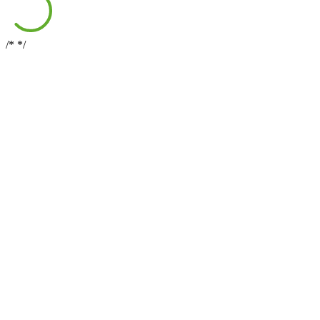
/*
*/