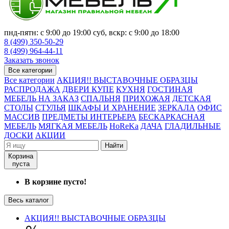
пнд-пятн: с 9:00 до 19:00 суб, вскр: с 9:00 до 18:00
8 (499) 350-50-29
8 (499) 964-44-11
Заказать звонок
Все категории
Все категории
АКЦИЯ!! ВЫСТАВОЧНЫЕ ОБРАЗЦЫ
РАСПРОДАЖА
ДВЕРИ КУПЕ
КУХНЯ
ГОСТИНАЯ
МЕБЕЛЬ НА ЗАКАЗ
СПАЛЬНЯ
ПРИХОЖАЯ
ДЕТСКАЯ
СТОЛЫ
СТУЛЬЯ
ШКАФЫ И ХРАНЕНИЕ
ЗЕРКАЛА
ОФИС
МАССИВ
ПРЕДМЕТЫ ИНТЕРЬЕРА
БЕСКАРКАСНАЯ
МЕБЕЛЬ
МЯГКАЯ МЕБЕЛЬ
HoReKa
ДАЧА
ГЛАДИЛЬНЫЕ
ДОСКИ
АКЦИИ
Найти
Корзина
пуста
В корзине пусто!
Весь каталог
АКЦИЯ!! ВЫСТАВОЧНЫЕ ОБРАЗЦЫ