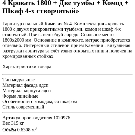
4 Кровать 1800 + Две тумбы + Комод +
Шкаф 4-х створчатый»
Гарнитур спальный Камелия № 4. Комплектация - кровать
1800 с двумя прикроватными тумбами. комод и шкаф 4-х
створчатый. Цвет - венге/дуб лоредо. Спальное место
1800х2000 мм. Основание в комплекте. матрас приобретается
отдельно. Интересный стилевой приём Камелии - визуальная
разгрузка гарнитура за счёт узких открытых ниш и полочек на
хромированных стойках.
Характеристики товара
Тип
модульные
Материал фасада
лдсп
Материал корпуса
лдсп
Форма
линейные
Особенности
с комодом, со шкафом
Стиль
современный
Артикул производителя
1020976
Вес
315 кг
3
Объём
0.6308 м