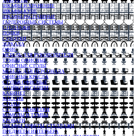
ТАБУРЕТЫ
ШКАФЫ И ХРАНЕНИЕ
ШКАФЫ-КУПЕ
ШКАФЫ-РАСПАШНЫЕ
ГАРДЕРОБНЫЕ СИСТЕМЫ
СТЕЛЛАЖИ
ПОЛКИ
СУНДУКИ
ЗЕРКАЛА
ОФИС
МЕБЕЛЬ ДЛЯ РУКОВОДИТЕЛЯ
ТУМБЫ ОФИСНЫЕ
ОФИСНЫЕ СТОЛЫ
МЕБЕЛЬ ДЛЯ ПЕРСОНАЛА
ОФИСНЫЕ КРЕСЛА
СТУЛЬЯ ОФИСНЫЕ
СТОЙКИ РЕСЕПШН
КАБИНЕТ
МАССИВ
СТОЛЫ
СТУЛЬЯ, БАНКЕТКИ
КОМОДЫ И ТУМБЫ
КРОВАТИ
ШКАФЫ, БУФЕТЫ, СТЕЛЛАЖИ
ПРЕДМЕТЫ ИНТЕРЬЕРА