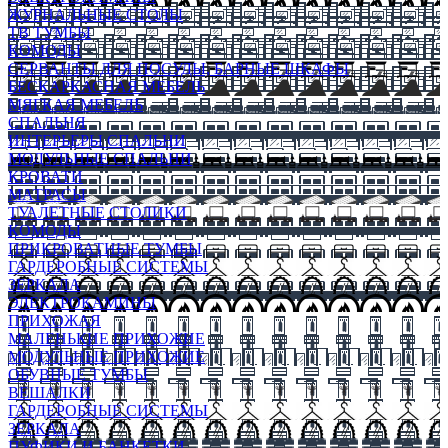
ЖУРНАЛЬНЫЕ СТОЛЫ
ТВ ТУМБЫ
КОМОДЫ
СЕРВАНТЫ ДЛЯ ПОСУДЫ, БАРНЫЕ ШКАФЫ
БЕСКАРКАСНАЯ МЕБЕЛЬ
МЯГКАЯ МЕБЕЛЬ
СПАЛЬНЯ
ИНТЕРЬЕРЫ СПАЛЬНИ
МОДУЛЬНЫЕ СПАЛЬНИ
КРОВАТИ
МАТРАСЫ
ТУАЛЕТНЫЕ СТОЛИКИ
КОМОДЫ
ПРИКРОВАТНЫЕ ТУМБЫ
ГАРДЕРОБНЫЕ СИСТЕМЫ
ЗЕРКАЛА
ЭЛЕКТРОКАМИНЫ
ПРИХОЖАЯ
МАЛЕНЬКИЕ ПРИХОЖИЕ
МОДУЛЬНЫЕ ПРИХОЖИЕ
ОБУВНЫЕ ТУМБЫ
ВЕШАЛКИ
ГАРДЕРОБНЫЕ СИСТЕМЫ
ЗЕРКАЛА
ПУФИКИ И БАНКЕТКИ