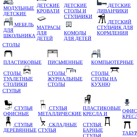
ДЕТСКИЕ
ДЕТСКИЕ
ДЕТСКИЕ
МОДУЛЬНЫЕ
КРОВАТИ
СТОЛЫ И
ДИВАНЧИКИ
ДЕТСКИЕ
СТУЛЬЧИКИ
ДЕТСКИЙ
МЕБЕЛЬ
МАТРАСЫ
СТУЛЬЧИК ДЛЯ
ДЛЯ
ДЛЯ
КОМОДЫ
КОРМЛЕНИЯ
ШКОЛЬНИКА
ДЕТЕЙ
ДЛЯ ДЕТЕЙ
СТОЛЫ
ПЛАСТИКОВЫЕ
ПИСЬМЕННЫЕ
КОМПЬЮТЕРНЫЕ
СТОЛЫ
СТОЛЫ
СТОЛЫ
ТУАЛЕТНЫЕ
ЖУРНАЛЬНЫЕ
СТОЛЫ НА
СТОЛИКИ
СТОЛЫ
КУХНЮ
СТУЛЬЯ
СТУЛЬЯ
СТУЛЬЯ
ПЛАСТИКОВЫЕ
ОФИС
ОФИСНЫЕ
МЕТАЛЛИЧЕСКИЕ
КРЕСЛА И
КРЕС
СТУЛЬЯ
СКЛАДНЫЕ
СТУЛЬЯ
ДЕРЕВЯННЫЕ
СТУЛЬЯ
БАРНЫЕ
ТАБУ
СТУЛЬЯ