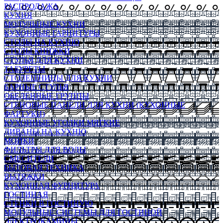
РАСПРОДАЖА
КУХНЯ
МОДУЛЬНЫЕ КУХНИ
КУХОННЫЕ ГАРНИТУРЫ
СТОЛЫ НА КУХНЮ
СТОЛЫ КНИЖКИ
СТУЛЬЯ ДЛЯ КУХНИ
ТАБУРЕТЫ
СТОЛЕШНИЦЫ ДЛЯ КУХНИ
БАРНЫЕ СТУЛЬЯ
ОБЕДЕННЫЕ ГРУППЫ
СТЕНОВЫЕ ПАНЕЛИ ДЛЯ КУХНИ (КУХОННЫЕ
ФАРТУКИ)
КУХОННЫЕ УГОЛКИ МЯГКИЕ
ДИВАНЫ НА КУХНЮ
МОЙКИ
ФИЛЬТРЫ ДЛЯ ВОДЫ
СМЕСИТЕЛИ
БЫТОВАЯ ТЕХНИКА
ВЫТЯЖКИ
КУХОННАЯ ФУРНИТУРА
ГОСТИНАЯ
СТЕНКИ В ГОСТИНУЮ
МОДУЛЬНЫЕ СИСТЕМЫ ДЛЯ ГОСТИНОЙ
ЭЛЕКТРОКАМИНЫ