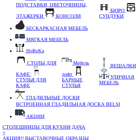
ПОДСТАВКИ, ЦВЕТОЧНИЦЫ,
БЮРО
ЭТАЖЕРКИ
КОНСОЛИ
СУНДУКИ
БЕСКАРКАСНАЯ МЕБЕЛЬ
МЯГКАЯ МЕБЕЛЬ
HoReKa
СТОЛЫ ДЛЯ
Мебель
ВЕШАЛКИ
КАФЕ
лофт
УЛИЧНАЯ
СТУЛЬЯ ДЛЯ
БАРНЫЕ
МЕБЕЛЬ
КАФЕ
СТУЛЬЯ
ГЛАДИЛЬНЫЕ ДОСКИ
ВСТРОЕННАЯ ГЛАДИЛЬНАЯ ДОСКА BELSI
АКЦИИ
СТОЛЕШНИЦЫ ДЛЯ КУХНИ
ДАЧА
×
АКЦИЯ!! ВЫСТАВОЧНЫЕ ОБРАЗЦЫ