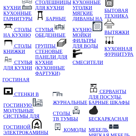
СТОЛЕШНИЦЫ
КУХОННЫЕ
КУХНИ
ДЛЯ КУХНИ
УГОЛКИ
БЫТОВАЯ
КУХОННЫЕ
МЯГКИЕ
ТЕХНИКА
ГАРНИТУРЫ
БАРНЫЕ
ДИВАНЫ НА
СТОЛЫ
СТУЛЬЯ
КУХНЮ
ВЫТЯЖКИ
НА КУХНЮ
ОБЕДЕННЫЕ
МОЙКИ
ФИЛЬТРЫ
СТОЛЫ
ГРУППЫ
ДЛЯ ВОДЫ
КУХОННАЯ
КНИЖКИ
СТЕНОВЫЕ
ФУРНИТУРА
ПАНЕЛИ ДЛЯ
СТУЛЬЯ
КУХНИ
СМЕСИТЕЛИ
ДЛЯ КУХНИ
(КУХОННЫЕ
ФАРТУКИ)
ГОСТИНАЯ
СЕРВАНТЫ
СТЕНКИ В
ДЛЯ ПОСУДЫ,
ЖУРНАЛЬНЫЕ
БАРНЫЕ ШКАФЫ
ГОСТИНУЮ
МОДУЛЬНЫЕ
СТОЛЫ
СИСТЕМЫ ДЛЯ
ТВ ТУМБЫ
БЕСКАРКАСНАЯ
ГОСТИНОЙ
КОМОДЫ
МЕБЕЛЬ
ЭЛЕКТРОКАМИНЫ
МЯГКАЯ МЕБЕЛЬ