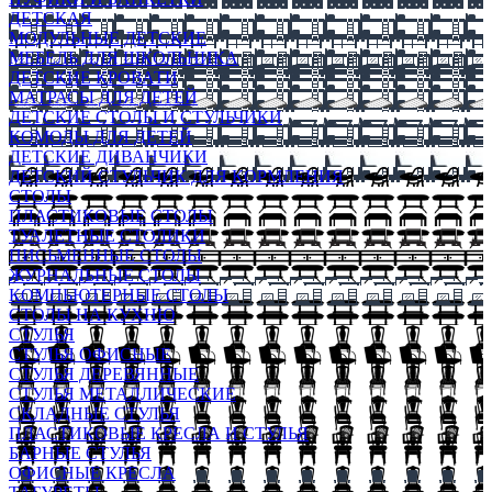
ДЕТСКАЯ
МОДУЛЬНЫЕ ДЕТСКИЕ
МЕБЕЛЬ ДЛЯ ШКОЛЬНИКА
ДЕТСКИЕ КРОВАТИ
МАТРАСЫ ДЛЯ ДЕТЕЙ
ДЕТСКИЕ СТОЛЫ И СТУЛЬЧИКИ
КОМОДЫ ДЛЯ ДЕТЕЙ
ДЕТСКИЕ ДИВАНЧИКИ
ДЕТСКИЙ СТУЛЬЧИК ДЛЯ КОРМЛЕНИЯ
СТОЛЫ
ПЛАСТИКОВЫЕ СТОЛЫ
ТУАЛЕТНЫЕ СТОЛИКИ
ПИСЬМЕННЫЕ СТОЛЫ
ЖУРНАЛЬНЫЕ СТОЛЫ
КОМПЬЮТЕРНЫЕ СТОЛЫ
СТОЛЫ НА КУХНЮ
СТУЛЬЯ
СТУЛЬЯ ОФИСНЫЕ
СТУЛЬЯ ДЕРЕВЯННЫЕ
СТУЛЬЯ МЕТАЛЛИЧЕСКИЕ
СКЛАДНЫЕ СТУЛЬЯ
ПЛАСТИКОВЫЕ КРЕСЛА И СТУЛЬЯ
БАРНЫЕ СТУЛЬЯ
ОФИСНЫЕ КРЕСЛА