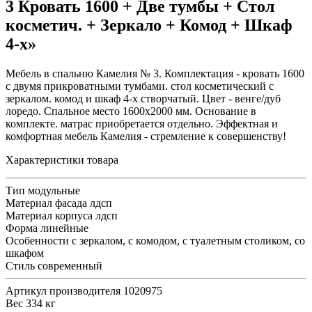
3 Кровать 1600 + Две тумбы + Стол
косметич. + Зеркало + Комод + Шкаф
4-х»
Мебель в спальню Камелия № 3. Комплектация - кровать 1600
с двумя прикроватными тумбами. стол косметический с
зеркалом. комод и шкаф 4-х створчатый. Цвет - венге/дуб
лоредо. Спальное место 1600х2000 мм. Основание в
комплекте. матрас приобретается отдельно. Эффектная и
комфортная мебель Камелия - стремление к совершенству!
Характеристики товара
Тип
модульные
Материал фасада
лдсп
Материал корпуса
лдсп
Форма
линейные
Особенности
с зеркалом, с комодом, с туалетным столиком, со
шкафом
Стиль
современный
Артикул производителя
1020975
Вес
334 кг