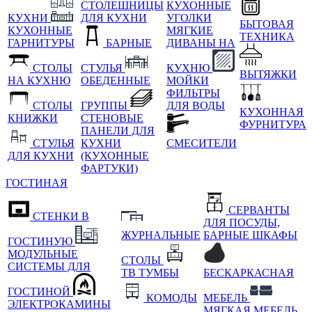
СТОЛЕШНИЦЫ
КУХОННЫЕ
КУХНИ
ДЛЯ КУХНИ
УГОЛКИ
БЫТОВАЯ
КУХОННЫЕ
МЯГКИЕ
ТЕХНИКА
ГАРНИТУРЫ
БАРНЫЕ
ДИВАНЫ НА
СТОЛЫ
СТУЛЬЯ
КУХНЮ
ВЫТЯЖКИ
НА КУХНЮ
ОБЕДЕННЫЕ
МОЙКИ
ФИЛЬТРЫ
СТОЛЫ
ГРУППЫ
ДЛЯ ВОДЫ
КУХОННАЯ
КНИЖКИ
СТЕНОВЫЕ
ФУРНИТУРА
ПАНЕЛИ ДЛЯ
СТУЛЬЯ
КУХНИ
СМЕСИТЕЛИ
ДЛЯ КУХНИ
(КУХОННЫЕ
ФАРТУКИ)
ГОСТИНАЯ
СЕРВАНТЫ
СТЕНКИ В
ДЛЯ ПОСУДЫ,
ЖУРНАЛЬНЫЕ
БАРНЫЕ ШКАФЫ
ГОСТИНУЮ
МОДУЛЬНЫЕ
СТОЛЫ
СИСТЕМЫ ДЛЯ
ТВ ТУМБЫ
БЕСКАРКАСНАЯ
ГОСТИНОЙ
КОМОДЫ
МЕБЕЛЬ
ЭЛЕКТРОКАМИНЫ
МЯГКАЯ МЕБЕЛЬ