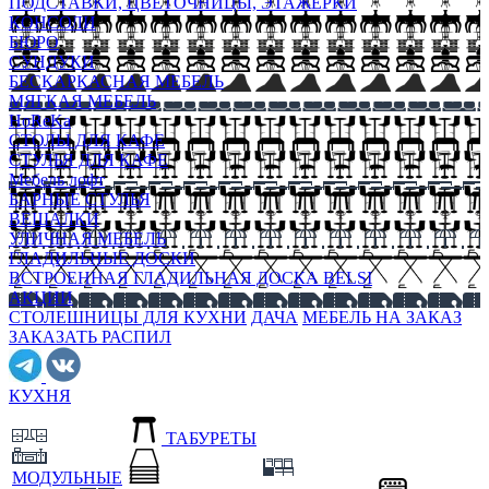
ПОДСТАВКИ, ЦВЕТОЧНИЦЫ, ЭТАЖЕРКИ
КОНСОЛИ
БЮРО
СУНДУКИ
БЕСКАРКАСНАЯ МЕБЕЛЬ
МЯГКАЯ МЕБЕЛЬ
HoReKa
СТОЛЫ ДЛЯ КАФЕ
СТУЛЬЯ ДЛЯ КАФЕ
Мебель лофт
БАРНЫЕ СТУЛЬЯ
ВЕШАЛКИ
УЛИЧНАЯ МЕБЕЛЬ
ГЛАДИЛЬНЫЕ ДОСКИ
ВСТРОЕННАЯ ГЛАДИЛЬНАЯ ДОСКА BELSI
АКЦИИ
СТОЛЕШНИЦЫ ДЛЯ КУХНИ
ДАЧА
МЕБЕЛЬ НА ЗАКАЗ
ЗАКАЗАТЬ РАСПИЛ
КУХНЯ
ТАБУРЕТЫ
МОДУЛЬНЫЕ