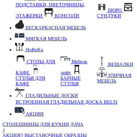
ПОДСТАВКИ, ЦВЕТОЧНИЦЫ,
БЮРО
ЭТАЖЕРКИ
КОНСОЛИ
СУНДУКИ
БЕСКАРКАСНАЯ МЕБЕЛЬ
МЯГКАЯ МЕБЕЛЬ
HoReKa
СТОЛЫ ДЛЯ
Мебель
ВЕШАЛКИ
КАФЕ
лофт
УЛИЧНАЯ
СТУЛЬЯ ДЛЯ
БАРНЫЕ
МЕБЕЛЬ
КАФЕ
СТУЛЬЯ
ГЛАДИЛЬНЫЕ ДОСКИ
ВСТРОЕННАЯ ГЛАДИЛЬНАЯ ДОСКА BELSI
АКЦИИ
СТОЛЕШНИЦЫ ДЛЯ КУХНИ
ДАЧА
×
АКЦИЯ!! ВЫСТАВОЧНЫЕ ОБРАЗЦЫ