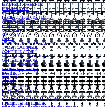
ТАБУРЕТЫ
ШКАФЫ И ХРАНЕНИЕ
ШКАФЫ-КУПЕ
ШКАФЫ-РАСПАШНЫЕ
ГАРДЕРОБНЫЕ СИСТЕМЫ
СТЕЛЛАЖИ
ПОЛКИ
СУНДУКИ
ЗЕРКАЛА
ОФИС
МЕБЕЛЬ ДЛЯ РУКОВОДИТЕЛЯ
ТУМБЫ ОФИСНЫЕ
ОФИСНЫЕ СТОЛЫ
МЕБЕЛЬ ДЛЯ ПЕРСОНАЛА
ОФИСНЫЕ КРЕСЛА
СТУЛЬЯ ОФИСНЫЕ
СТОЙКИ РЕСЕПШН
КАБИНЕТ
МАССИВ
СТОЛЫ
СТУЛЬЯ, БАНКЕТКИ
КОМОДЫ И ТУМБЫ
КРОВАТИ
ШКАФЫ, БУФЕТЫ, СТЕЛЛАЖИ
ПРЕДМЕТЫ ИНТЕРЬЕРА