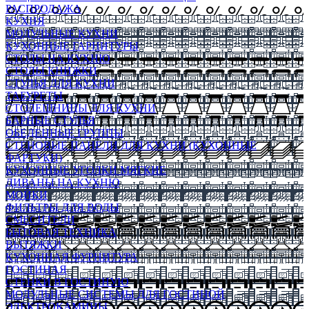
РАСПРОДАЖА
КУХНЯ
МОДУЛЬНЫЕ КУХНИ
КУХОННЫЕ ГАРНИТУРЫ
СТОЛЫ НА КУХНЮ
СТОЛЫ КНИЖКИ
СТУЛЬЯ ДЛЯ КУХНИ
ТАБУРЕТЫ
СТОЛЕШНИЦЫ ДЛЯ КУХНИ
БАРНЫЕ СТУЛЬЯ
ОБЕДЕННЫЕ ГРУППЫ
СТЕНОВЫЕ ПАНЕЛИ ДЛЯ КУХНИ (КУХОННЫЕ
ФАРТУКИ)
КУХОННЫЕ УГОЛКИ МЯГКИЕ
ДИВАНЫ НА КУХНЮ
МОЙКИ
ФИЛЬТРЫ ДЛЯ ВОДЫ
СМЕСИТЕЛИ
БЫТОВАЯ ТЕХНИКА
ВЫТЯЖКИ
КУХОННАЯ ФУРНИТУРА
ГОСТИНАЯ
СТЕНКИ В ГОСТИНУЮ
МОДУЛЬНЫЕ СИСТЕМЫ ДЛЯ ГОСТИНОЙ
ЭЛЕКТРОКАМИНЫ