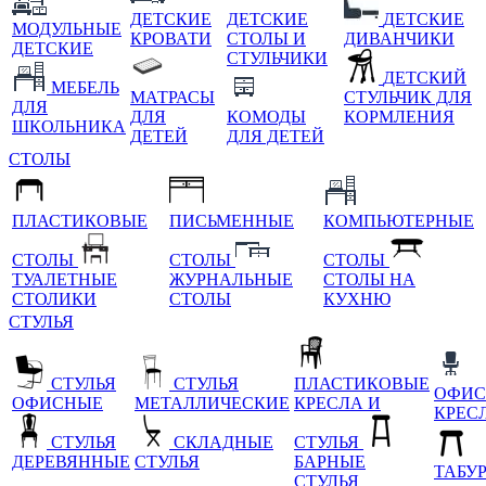
ДЕТСКИЕ
ДЕТСКИЕ
ДЕТСКИЕ
МОДУЛЬНЫЕ
КРОВАТИ
СТОЛЫ И
ДИВАНЧИКИ
ДЕТСКИЕ
СТУЛЬЧИКИ
ДЕТСКИЙ
МЕБЕЛЬ
МАТРАСЫ
СТУЛЬЧИК ДЛЯ
ДЛЯ
ДЛЯ
КОМОДЫ
КОРМЛЕНИЯ
ШКОЛЬНИКА
ДЕТЕЙ
ДЛЯ ДЕТЕЙ
СТОЛЫ
ПЛАСТИКОВЫЕ
ПИСЬМЕННЫЕ
КОМПЬЮТЕРНЫЕ
СТОЛЫ
СТОЛЫ
СТОЛЫ
ТУАЛЕТНЫЕ
ЖУРНАЛЬНЫЕ
СТОЛЫ НА
СТОЛИКИ
СТОЛЫ
КУХНЮ
СТУЛЬЯ
СТУЛЬЯ
СТУЛЬЯ
ПЛАСТИКОВЫЕ
ОФИС
ОФИСНЫЕ
МЕТАЛЛИЧЕСКИЕ
КРЕСЛА И
КРЕС
СТУЛЬЯ
СКЛАДНЫЕ
СТУЛЬЯ
ДЕРЕВЯННЫЕ
СТУЛЬЯ
БАРНЫЕ
ТАБУ
СТУЛЬЯ