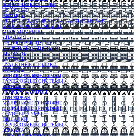
ЖУРНАЛЬНЫЕ СТОЛЫ
ТВ ТУМБЫ
КОМОДЫ
СЕРВАНТЫ ДЛЯ ПОСУДЫ, БАРНЫЕ ШКАФЫ
БЕСКАРКАСНАЯ МЕБЕЛЬ
МЯГКАЯ МЕБЕЛЬ
СПАЛЬНЯ
ИНТЕРЬЕРЫ СПАЛЬНИ
МОДУЛЬНЫЕ СПАЛЬНИ
КРОВАТИ
МАТРАСЫ
ТУАЛЕТНЫЕ СТОЛИКИ
КОМОДЫ
ПРИКРОВАТНЫЕ ТУМБЫ
ГАРДЕРОБНЫЕ СИСТЕМЫ
ЗЕРКАЛА
ЭЛЕКТРОКАМИНЫ
ПРИХОЖАЯ
МАЛЕНЬКИЕ ПРИХОЖИЕ
МОДУЛЬНЫЕ ПРИХОЖИЕ
ОБУВНЫЕ ТУМБЫ
ВЕШАЛКИ
ГАРДЕРОБНЫЕ СИСТЕМЫ
ЗЕРКАЛА
ПУФИКИ И БАНКЕТКИ