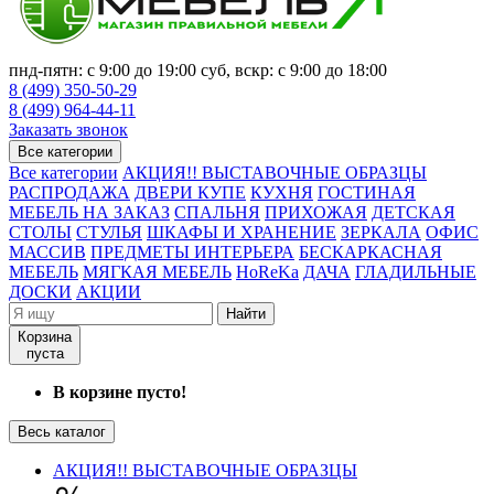
пнд-пятн: с 9:00 до 19:00 суб, вскр: с 9:00 до 18:00
8 (499) 350-50-29
8 (499) 964-44-11
Заказать звонок
Все категории
Все категории
АКЦИЯ!! ВЫСТАВОЧНЫЕ ОБРАЗЦЫ
РАСПРОДАЖА
ДВЕРИ КУПЕ
КУХНЯ
ГОСТИНАЯ
МЕБЕЛЬ НА ЗАКАЗ
СПАЛЬНЯ
ПРИХОЖАЯ
ДЕТСКАЯ
СТОЛЫ
СТУЛЬЯ
ШКАФЫ И ХРАНЕНИЕ
ЗЕРКАЛА
ОФИС
МАССИВ
ПРЕДМЕТЫ ИНТЕРЬЕРА
БЕСКАРКАСНАЯ
МЕБЕЛЬ
МЯГКАЯ МЕБЕЛЬ
HoReKa
ДАЧА
ГЛАДИЛЬНЫЕ
ДОСКИ
АКЦИИ
Найти
Корзина
пуста
В корзине пусто!
Весь каталог
АКЦИЯ!! ВЫСТАВОЧНЫЕ ОБРАЗЦЫ