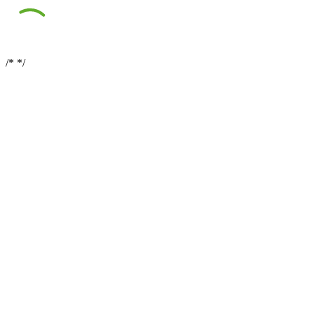
/*
*/