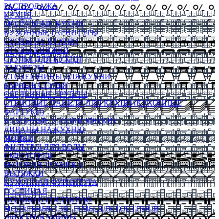
РАСПРОДАЖА
КУХНЯ
МОДУЛЬНЫЕ КУХНИ
КУХОННЫЕ ГАРНИТУРЫ
СТОЛЫ НА КУХНЮ
СТОЛЫ КНИЖКИ
СТУЛЬЯ ДЛЯ КУХНИ
ТАБУРЕТЫ
СТОЛЕШНИЦЫ ДЛЯ КУХНИ
БАРНЫЕ СТУЛЬЯ
ОБЕДЕННЫЕ ГРУППЫ
СТЕНОВЫЕ ПАНЕЛИ ДЛЯ КУХНИ (КУХОННЫЕ
ФАРТУКИ)
КУХОННЫЕ УГОЛКИ МЯГКИЕ
ДИВАНЫ НА КУХНЮ
МОЙКИ
ФИЛЬТРЫ ДЛЯ ВОДЫ
СМЕСИТЕЛИ
БЫТОВАЯ ТЕХНИКА
ВЫТЯЖКИ
КУХОННАЯ ФУРНИТУРА
ГОСТИНАЯ
СТЕНКИ В ГОСТИНУЮ
МОДУЛЬНЫЕ СИСТЕМЫ ДЛЯ ГОСТИНОЙ
ЭЛЕКТРОКАМИНЫ