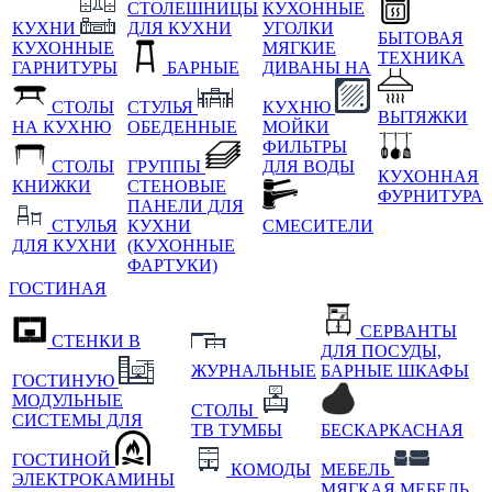
СТОЛЕШНИЦЫ
КУХОННЫЕ
КУХНИ
ДЛЯ КУХНИ
УГОЛКИ
БЫТОВАЯ
КУХОННЫЕ
МЯГКИЕ
ТЕХНИКА
ГАРНИТУРЫ
БАРНЫЕ
ДИВАНЫ НА
СТОЛЫ
СТУЛЬЯ
КУХНЮ
ВЫТЯЖКИ
НА КУХНЮ
ОБЕДЕННЫЕ
МОЙКИ
ФИЛЬТРЫ
СТОЛЫ
ГРУППЫ
ДЛЯ ВОДЫ
КУХОННАЯ
КНИЖКИ
СТЕНОВЫЕ
ФУРНИТУРА
ПАНЕЛИ ДЛЯ
СТУЛЬЯ
КУХНИ
СМЕСИТЕЛИ
ДЛЯ КУХНИ
(КУХОННЫЕ
ФАРТУКИ)
ГОСТИНАЯ
СЕРВАНТЫ
СТЕНКИ В
ДЛЯ ПОСУДЫ,
ЖУРНАЛЬНЫЕ
БАРНЫЕ ШКАФЫ
ГОСТИНУЮ
МОДУЛЬНЫЕ
СТОЛЫ
СИСТЕМЫ ДЛЯ
ТВ ТУМБЫ
БЕСКАРКАСНАЯ
ГОСТИНОЙ
КОМОДЫ
МЕБЕЛЬ
ЭЛЕКТРОКАМИНЫ
МЯГКАЯ МЕБЕЛЬ