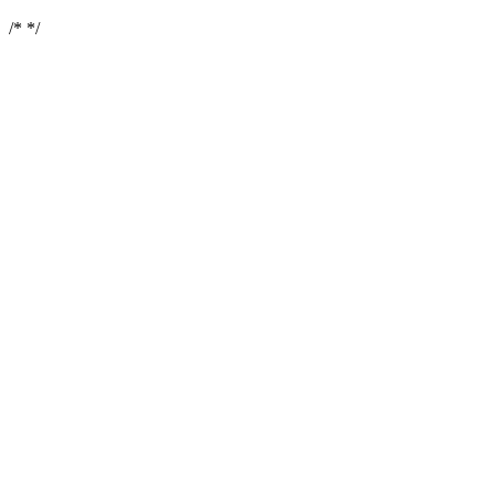
/*
*/