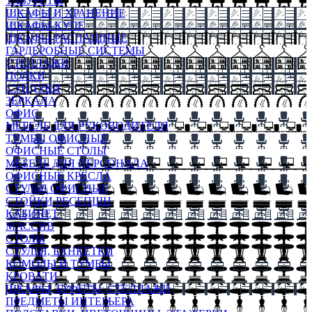
ТАБУРЕТЫ
ШКАФЫ И ХРАНЕНИЕ
ШКАФЫ-КУПЕ
ШКАФЫ-РАСПАШНЫЕ
ГАРДЕРОБНЫЕ СИСТЕМЫ
СТЕЛЛАЖИ
ПОЛКИ
СУНДУКИ
ЗЕРКАЛА
ОФИС
МЕБЕЛЬ ДЛЯ РУКОВОДИТЕЛЯ
ТУМБЫ ОФИСНЫЕ
ОФИСНЫЕ СТОЛЫ
МЕБЕЛЬ ДЛЯ ПЕРСОНАЛА
ОФИСНЫЕ КРЕСЛА
СТУЛЬЯ ОФИСНЫЕ
СТОЙКИ РЕСЕПШН
КАБИНЕТ
МАССИВ
СТОЛЫ
СТУЛЬЯ, БАНКЕТКИ
КОМОДЫ И ТУМБЫ
КРОВАТИ
ШКАФЫ, БУФЕТЫ, СТЕЛЛАЖИ
ПРЕДМЕТЫ ИНТЕРЬЕРА