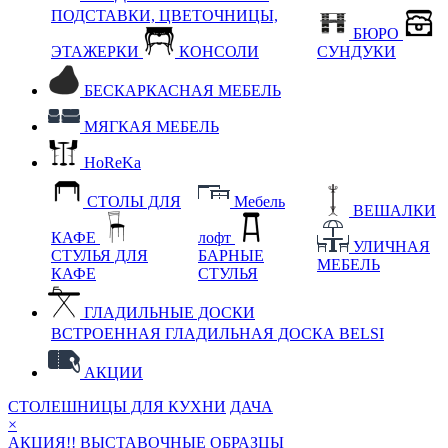
ПОДСТАВКИ, ЦВЕТОЧНИЦЫ,
БЮРО
ЭТАЖЕРКИ
КОНСОЛИ
СУНДУКИ
БЕСКАРКАСНАЯ МЕБЕЛЬ
МЯГКАЯ МЕБЕЛЬ
HoReKa
СТОЛЫ ДЛЯ
Мебель
ВЕШАЛКИ
КАФЕ
лофт
УЛИЧНАЯ
СТУЛЬЯ ДЛЯ
БАРНЫЕ
МЕБЕЛЬ
КАФЕ
СТУЛЬЯ
ГЛАДИЛЬНЫЕ ДОСКИ
ВСТРОЕННАЯ ГЛАДИЛЬНАЯ ДОСКА BELSI
АКЦИИ
СТОЛЕШНИЦЫ ДЛЯ КУХНИ
ДАЧА
×
АКЦИЯ!! ВЫСТАВОЧНЫЕ ОБРАЗЦЫ