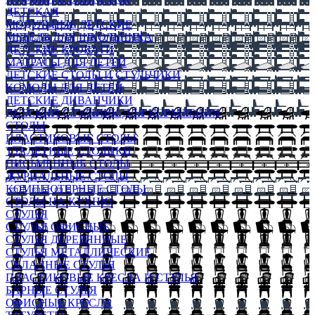
ДЕТСКАЯ
МОДУЛЬНЫЕ ДЕТСКИЕ
МЕБЕЛЬ ДЛЯ ШКОЛЬНИКА
ДЕТСКИЕ КРОВАТИ
МАТРАСЫ ДЛЯ ДЕТЕЙ
ДЕТСКИЕ СТОЛЫ И СТУЛЬЧИКИ
КОМОДЫ ДЛЯ ДЕТЕЙ
ДЕТСКИЕ ДИВАНЧИКИ
ДЕТСКИЙ СТУЛЬЧИК ДЛЯ КОРМЛЕНИЯ
СТОЛЫ
ПЛАСТИКОВЫЕ СТОЛЫ
ТУАЛЕТНЫЕ СТОЛИКИ
ПИСЬМЕННЫЕ СТОЛЫ
ЖУРНАЛЬНЫЕ СТОЛЫ
КОМПЬЮТЕРНЫЕ СТОЛЫ
СТОЛЫ НА КУХНЮ
СТУЛЬЯ
СТУЛЬЯ ОФИСНЫЕ
СТУЛЬЯ ДЕРЕВЯННЫЕ
СТУЛЬЯ МЕТАЛЛИЧЕСКИЕ
СКЛАДНЫЕ СТУЛЬЯ
ПЛАСТИКОВЫЕ КРЕСЛА И СТУЛЬЯ
БАРНЫЕ СТУЛЬЯ
ОФИСНЫЕ КРЕСЛА