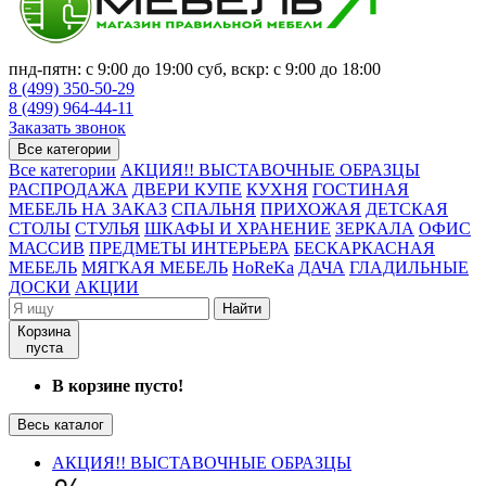
пнд-пятн: с 9:00 до 19:00 суб, вскр: с 9:00 до 18:00
8 (499) 350-50-29
8 (499) 964-44-11
Заказать звонок
Все категории
Все категории
АКЦИЯ!! ВЫСТАВОЧНЫЕ ОБРАЗЦЫ
РАСПРОДАЖА
ДВЕРИ КУПЕ
КУХНЯ
ГОСТИНАЯ
МЕБЕЛЬ НА ЗАКАЗ
СПАЛЬНЯ
ПРИХОЖАЯ
ДЕТСКАЯ
СТОЛЫ
СТУЛЬЯ
ШКАФЫ И ХРАНЕНИЕ
ЗЕРКАЛА
ОФИС
МАССИВ
ПРЕДМЕТЫ ИНТЕРЬЕРА
БЕСКАРКАСНАЯ
МЕБЕЛЬ
МЯГКАЯ МЕБЕЛЬ
HoReKa
ДАЧА
ГЛАДИЛЬНЫЕ
ДОСКИ
АКЦИИ
Найти
Корзина
пуста
В корзине пусто!
Весь каталог
АКЦИЯ!! ВЫСТАВОЧНЫЕ ОБРАЗЦЫ