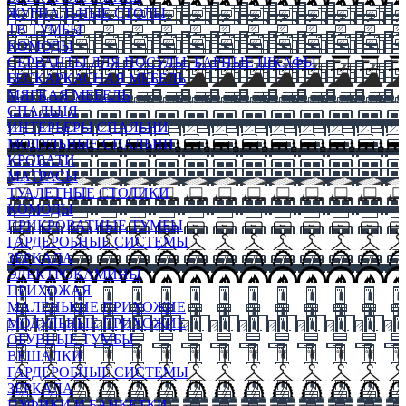
ЖУРНАЛЬНЫЕ СТОЛЫ
ТВ ТУМБЫ
КОМОДЫ
СЕРВАНТЫ ДЛЯ ПОСУДЫ, БАРНЫЕ ШКАФЫ
БЕСКАРКАСНАЯ МЕБЕЛЬ
МЯГКАЯ МЕБЕЛЬ
СПАЛЬНЯ
ИНТЕРЬЕРЫ СПАЛЬНИ
МОДУЛЬНЫЕ СПАЛЬНИ
КРОВАТИ
МАТРАСЫ
ТУАЛЕТНЫЕ СТОЛИКИ
КОМОДЫ
ПРИКРОВАТНЫЕ ТУМБЫ
ГАРДЕРОБНЫЕ СИСТЕМЫ
ЗЕРКАЛА
ЭЛЕКТРОКАМИНЫ
ПРИХОЖАЯ
МАЛЕНЬКИЕ ПРИХОЖИЕ
МОДУЛЬНЫЕ ПРИХОЖИЕ
ОБУВНЫЕ ТУМБЫ
ВЕШАЛКИ
ГАРДЕРОБНЫЕ СИСТЕМЫ
ЗЕРКАЛА
ПУФИКИ И БАНКЕТКИ