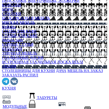
ПОДСТАВКИ, ЦВЕТОЧНИЦЫ, ЭТАЖЕРКИ
КОНСОЛИ
БЮРО
СУНДУКИ
БЕСКАРКАСНАЯ МЕБЕЛЬ
МЯГКАЯ МЕБЕЛЬ
HoReKa
СТОЛЫ ДЛЯ КАФЕ
СТУЛЬЯ ДЛЯ КАФЕ
Мебель лофт
БАРНЫЕ СТУЛЬЯ
ВЕШАЛКИ
УЛИЧНАЯ МЕБЕЛЬ
ГЛАДИЛЬНЫЕ ДОСКИ
ВСТРОЕННАЯ ГЛАДИЛЬНАЯ ДОСКА BELSI
АКЦИИ
СТОЛЕШНИЦЫ ДЛЯ КУХНИ
ДАЧА
МЕБЕЛЬ НА ЗАКАЗ
ЗАКАЗАТЬ РАСПИЛ
КУХНЯ
ТАБУРЕТЫ
МОДУЛЬНЫЕ