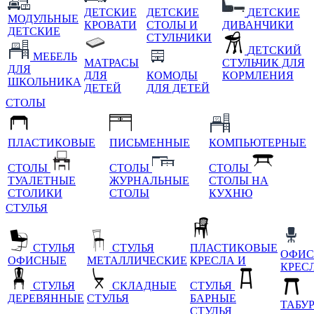
ДЕТСКИЕ
ДЕТСКИЕ
ДЕТСКИЕ
МОДУЛЬНЫЕ
КРОВАТИ
СТОЛЫ И
ДИВАНЧИКИ
ДЕТСКИЕ
СТУЛЬЧИКИ
ДЕТСКИЙ
МЕБЕЛЬ
МАТРАСЫ
СТУЛЬЧИК ДЛЯ
ДЛЯ
ДЛЯ
КОМОДЫ
КОРМЛЕНИЯ
ШКОЛЬНИКА
ДЕТЕЙ
ДЛЯ ДЕТЕЙ
СТОЛЫ
ПЛАСТИКОВЫЕ
ПИСЬМЕННЫЕ
КОМПЬЮТЕРНЫЕ
СТОЛЫ
СТОЛЫ
СТОЛЫ
ТУАЛЕТНЫЕ
ЖУРНАЛЬНЫЕ
СТОЛЫ НА
СТОЛИКИ
СТОЛЫ
КУХНЮ
СТУЛЬЯ
СТУЛЬЯ
СТУЛЬЯ
ПЛАСТИКОВЫЕ
ОФИС
ОФИСНЫЕ
МЕТАЛЛИЧЕСКИЕ
КРЕСЛА И
КРЕС
СТУЛЬЯ
СКЛАДНЫЕ
СТУЛЬЯ
ДЕРЕВЯННЫЕ
СТУЛЬЯ
БАРНЫЕ
ТАБУ
СТУЛЬЯ