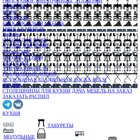
ПОДСТАВКИ, ЦВЕТОЧНИЦЫ, ЭТАЖЕРКИ
КОНСОЛИ
БЮРО
СУНДУКИ
БЕСКАРКАСНАЯ МЕБЕЛЬ
МЯГКАЯ МЕБЕЛЬ
HoReKa
СТОЛЫ ДЛЯ КАФЕ
СТУЛЬЯ ДЛЯ КАФЕ
Мебель лофт
БАРНЫЕ СТУЛЬЯ
ВЕШАЛКИ
УЛИЧНАЯ МЕБЕЛЬ
ГЛАДИЛЬНЫЕ ДОСКИ
ВСТРОЕННАЯ ГЛАДИЛЬНАЯ ДОСКА BELSI
АКЦИИ
СТОЛЕШНИЦЫ ДЛЯ КУХНИ
ДАЧА
МЕБЕЛЬ НА ЗАКАЗ
ЗАКАЗАТЬ РАСПИЛ
КУХНЯ
ТАБУРЕТЫ
МОДУЛЬНЫЕ