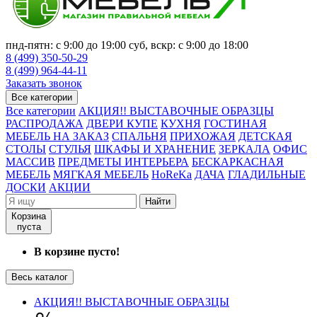
пнд-пятн: с 9:00 до 19:00 суб, вскр: с 9:00 до 18:00
8 (499) 350-50-29
8 (499) 964-44-11
Заказать звонок
Все категории
Все категории
АКЦИЯ!! ВЫСТАВОЧНЫЕ ОБРАЗЦЫ
РАСПРОДАЖА
ДВЕРИ КУПЕ
КУХНЯ
ГОСТИНАЯ
МЕБЕЛЬ НА ЗАКАЗ
СПАЛЬНЯ
ПРИХОЖАЯ
ДЕТСКАЯ
СТОЛЫ
СТУЛЬЯ
ШКАФЫ И ХРАНЕНИЕ
ЗЕРКАЛА
ОФИС
МАССИВ
ПРЕДМЕТЫ ИНТЕРЬЕРА
БЕСКАРКАСНАЯ
МЕБЕЛЬ
МЯГКАЯ МЕБЕЛЬ
HoReKa
ДАЧА
ГЛАДИЛЬНЫЕ
ДОСКИ
АКЦИИ
Найти
Корзина
пуста
В корзине пусто!
Весь каталог
АКЦИЯ!! ВЫСТАВОЧНЫЕ ОБРАЗЦЫ