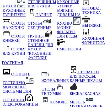
СТОЛЕШНИЦЫ
КУХОННЫЕ
КУХНИ
ДЛЯ КУХНИ
УГОЛКИ
БЫТОВАЯ
КУХОННЫЕ
МЯГКИЕ
ТЕХНИКА
ГАРНИТУРЫ
БАРНЫЕ
ДИВАНЫ НА
СТОЛЫ
СТУЛЬЯ
КУХНЮ
ВЫТЯЖКИ
НА КУХНЮ
ОБЕДЕННЫЕ
МОЙКИ
ФИЛЬТРЫ
СТОЛЫ
ГРУППЫ
ДЛЯ ВОДЫ
КУХОННАЯ
КНИЖКИ
СТЕНОВЫЕ
ФУРНИТУРА
ПАНЕЛИ ДЛЯ
СТУЛЬЯ
КУХНИ
СМЕСИТЕЛИ
ДЛЯ КУХНИ
(КУХОННЫЕ
ФАРТУКИ)
ГОСТИНАЯ
СЕРВАНТЫ
СТЕНКИ В
ДЛЯ ПОСУДЫ,
ЖУРНАЛЬНЫЕ
БАРНЫЕ ШКАФЫ
ГОСТИНУЮ
МОДУЛЬНЫЕ
СТОЛЫ
СИСТЕМЫ ДЛЯ
ТВ ТУМБЫ
БЕСКАРКАСНАЯ
ГОСТИНОЙ
КОМОДЫ
МЕБЕЛЬ
ЭЛЕКТРОКАМИНЫ
МЯГКАЯ МЕБЕЛЬ