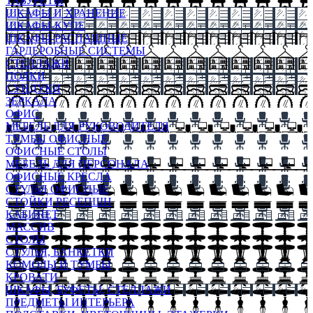
ТАБУРЕТЫ
ШКАФЫ И ХРАНЕНИЕ
ШКАФЫ-КУПЕ
ШКАФЫ-РАСПАШНЫЕ
ГАРДЕРОБНЫЕ СИСТЕМЫ
СТЕЛЛАЖИ
ПОЛКИ
СУНДУКИ
ЗЕРКАЛА
ОФИС
МЕБЕЛЬ ДЛЯ РУКОВОДИТЕЛЯ
ТУМБЫ ОФИСНЫЕ
ОФИСНЫЕ СТОЛЫ
МЕБЕЛЬ ДЛЯ ПЕРСОНАЛА
ОФИСНЫЕ КРЕСЛА
СТУЛЬЯ ОФИСНЫЕ
СТОЙКИ РЕСЕПШН
КАБИНЕТ
МАССИВ
СТОЛЫ
СТУЛЬЯ, БАНКЕТКИ
КОМОДЫ И ТУМБЫ
КРОВАТИ
ШКАФЫ, БУФЕТЫ, СТЕЛЛАЖИ
ПРЕДМЕТЫ ИНТЕРЬЕРА