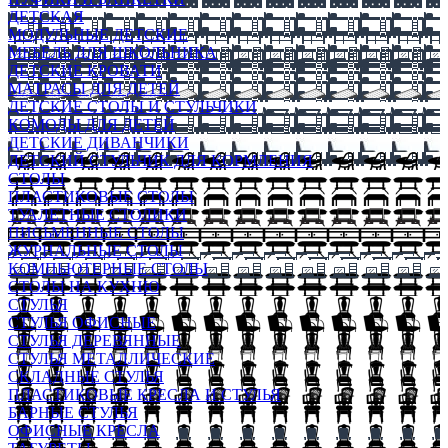
ДЕТСКАЯ
МОДУЛЬНЫЕ ДЕТСКИЕ
МЕБЕЛЬ ДЛЯ ШКОЛЬНИКА
ДЕТСКИЕ КРОВАТИ
МАТРАСЫ ДЛЯ ДЕТЕЙ
ДЕТСКИЕ СТОЛЫ И СТУЛЬЧИКИ
КОМОДЫ ДЛЯ ДЕТЕЙ
ДЕТСКИЕ ДИВАНЧИКИ
ДЕТСКИЙ СТУЛЬЧИК ДЛЯ КОРМЛЕНИЯ
СТОЛЫ
ПЛАСТИКОВЫЕ СТОЛЫ
ТУАЛЕТНЫЕ СТОЛИКИ
ПИСЬМЕННЫЕ СТОЛЫ
ЖУРНАЛЬНЫЕ СТОЛЫ
КОМПЬЮТЕРНЫЕ СТОЛЫ
СТОЛЫ НА КУХНЮ
СТУЛЬЯ
СТУЛЬЯ ОФИСНЫЕ
СТУЛЬЯ ДЕРЕВЯННЫЕ
СТУЛЬЯ МЕТАЛЛИЧЕСКИЕ
СКЛАДНЫЕ СТУЛЬЯ
ПЛАСТИКОВЫЕ КРЕСЛА И СТУЛЬЯ
БАРНЫЕ СТУЛЬЯ
ОФИСНЫЕ КРЕСЛА