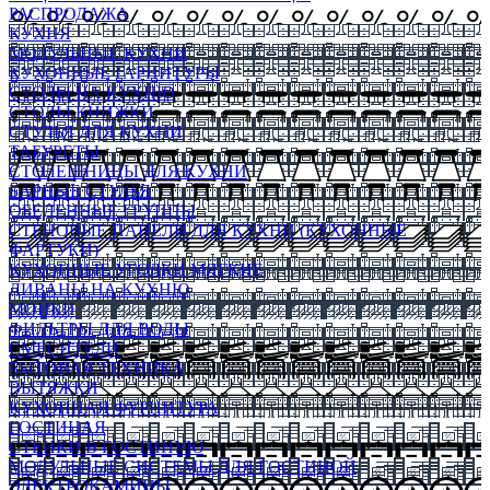
РАСПРОДАЖА
КУХНЯ
МОДУЛЬНЫЕ КУХНИ
КУХОННЫЕ ГАРНИТУРЫ
СТОЛЫ НА КУХНЮ
СТОЛЫ КНИЖКИ
СТУЛЬЯ ДЛЯ КУХНИ
ТАБУРЕТЫ
СТОЛЕШНИЦЫ ДЛЯ КУХНИ
БАРНЫЕ СТУЛЬЯ
ОБЕДЕННЫЕ ГРУППЫ
СТЕНОВЫЕ ПАНЕЛИ ДЛЯ КУХНИ (КУХОННЫЕ
ФАРТУКИ)
КУХОННЫЕ УГОЛКИ МЯГКИЕ
ДИВАНЫ НА КУХНЮ
МОЙКИ
ФИЛЬТРЫ ДЛЯ ВОДЫ
СМЕСИТЕЛИ
БЫТОВАЯ ТЕХНИКА
ВЫТЯЖКИ
КУХОННАЯ ФУРНИТУРА
ГОСТИНАЯ
СТЕНКИ В ГОСТИНУЮ
МОДУЛЬНЫЕ СИСТЕМЫ ДЛЯ ГОСТИНОЙ
ЭЛЕКТРОКАМИНЫ