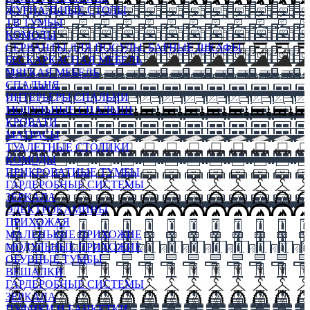
ЖУРНАЛЬНЫЕ СТОЛЫ
ТВ ТУМБЫ
КОМОДЫ
СЕРВАНТЫ ДЛЯ ПОСУДЫ, БАРНЫЕ ШКАФЫ
БЕСКАРКАСНАЯ МЕБЕЛЬ
МЯГКАЯ МЕБЕЛЬ
СПАЛЬНЯ
ИНТЕРЬЕРЫ СПАЛЬНИ
МОДУЛЬНЫЕ СПАЛЬНИ
КРОВАТИ
МАТРАСЫ
ТУАЛЕТНЫЕ СТОЛИКИ
КОМОДЫ
ПРИКРОВАТНЫЕ ТУМБЫ
ГАРДЕРОБНЫЕ СИСТЕМЫ
ЗЕРКАЛА
ЭЛЕКТРОКАМИНЫ
ПРИХОЖАЯ
МАЛЕНЬКИЕ ПРИХОЖИЕ
МОДУЛЬНЫЕ ПРИХОЖИЕ
ОБУВНЫЕ ТУМБЫ
ВЕШАЛКИ
ГАРДЕРОБНЫЕ СИСТЕМЫ
ЗЕРКАЛА
ПУФИКИ И БАНКЕТКИ