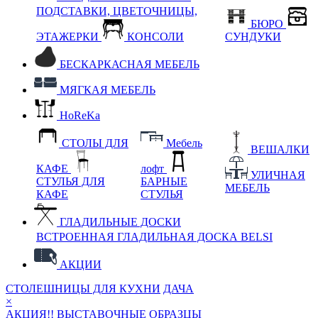
ПОДСТАВКИ, ЦВЕТОЧНИЦЫ,
БЮРО
ЭТАЖЕРКИ
КОНСОЛИ
СУНДУКИ
БЕСКАРКАСНАЯ МЕБЕЛЬ
МЯГКАЯ МЕБЕЛЬ
HoReKa
СТОЛЫ ДЛЯ
Мебель
ВЕШАЛКИ
КАФЕ
лофт
УЛИЧНАЯ
СТУЛЬЯ ДЛЯ
БАРНЫЕ
МЕБЕЛЬ
КАФЕ
СТУЛЬЯ
ГЛАДИЛЬНЫЕ ДОСКИ
ВСТРОЕННАЯ ГЛАДИЛЬНАЯ ДОСКА BELSI
АКЦИИ
СТОЛЕШНИЦЫ ДЛЯ КУХНИ
ДАЧА
×
АКЦИЯ!! ВЫСТАВОЧНЫЕ ОБРАЗЦЫ