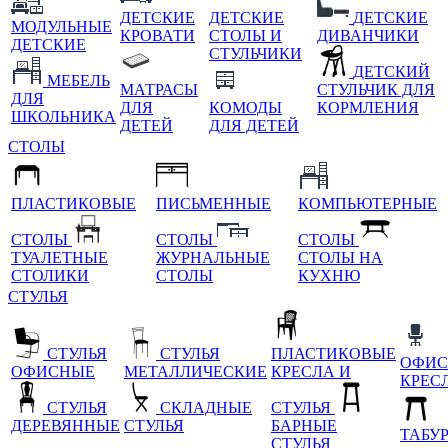
ДЕТСКИЕ
ДЕТСКИЕ
ДЕТСКИЕ
МОДУЛЬНЫЕ
КРОВАТИ
СТОЛЫ И
ДИВАНЧИКИ
ДЕТСКИЕ
СТУЛЬЧИКИ
ДЕТСКИЙ
МЕБЕЛЬ
МАТРАСЫ
СТУЛЬЧИК ДЛЯ
ДЛЯ
ДЛЯ
КОМОДЫ
КОРМЛЕНИЯ
ШКОЛЬНИКА
ДЕТЕЙ
ДЛЯ ДЕТЕЙ
СТОЛЫ
ПЛАСТИКОВЫЕ
ПИСЬМЕННЫЕ
КОМПЬЮТЕРНЫЕ
СТОЛЫ
СТОЛЫ
СТОЛЫ
ТУАЛЕТНЫЕ
ЖУРНАЛЬНЫЕ
СТОЛЫ НА
СТОЛИКИ
СТОЛЫ
КУХНЮ
СТУЛЬЯ
СТУЛЬЯ
СТУЛЬЯ
ПЛАСТИКОВЫЕ
ОФИС
ОФИСНЫЕ
МЕТАЛЛИЧЕСКИЕ
КРЕСЛА И
КРЕС
СТУЛЬЯ
СКЛАДНЫЕ
СТУЛЬЯ
ДЕРЕВЯННЫЕ
СТУЛЬЯ
БАРНЫЕ
ТАБУ
СТУЛЬЯ