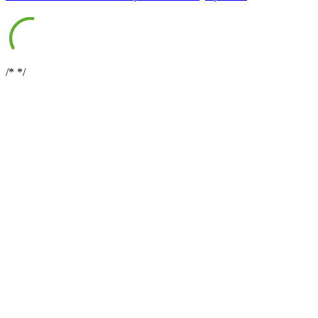
/*
*/