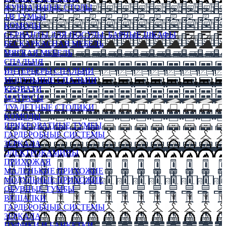
ЖУРНАЛЬНЫЕ СТОЛЫ
ТВ ТУМБЫ
КОМОДЫ
СЕРВАНТЫ ДЛЯ ПОСУДЫ, БАРНЫЕ ШКАФЫ
БЕСКАРКАСНАЯ МЕБЕЛЬ
МЯГКАЯ МЕБЕЛЬ
СПАЛЬНЯ
ИНТЕРЬЕРЫ СПАЛЬНИ
МОДУЛЬНЫЕ СПАЛЬНИ
КРОВАТИ
МАТРАСЫ
ТУАЛЕТНЫЕ СТОЛИКИ
КОМОДЫ
ПРИКРОВАТНЫЕ ТУМБЫ
ГАРДЕРОБНЫЕ СИСТЕМЫ
ЗЕРКАЛА
ЭЛЕКТРОКАМИНЫ
ПРИХОЖАЯ
МАЛЕНЬКИЕ ПРИХОЖИЕ
МОДУЛЬНЫЕ ПРИХОЖИЕ
ОБУВНЫЕ ТУМБЫ
ВЕШАЛКИ
ГАРДЕРОБНЫЕ СИСТЕМЫ
ЗЕРКАЛА
ПУФИКИ И БАНКЕТКИ