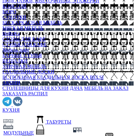
ПОДСТАВКИ, ЦВЕТОЧНИЦЫ, ЭТАЖЕРКИ
КОНСОЛИ
БЮРО
СУНДУКИ
БЕСКАРКАСНАЯ МЕБЕЛЬ
МЯГКАЯ МЕБЕЛЬ
HoReKa
СТОЛЫ ДЛЯ КАФЕ
СТУЛЬЯ ДЛЯ КАФЕ
Мебель лофт
БАРНЫЕ СТУЛЬЯ
ВЕШАЛКИ
УЛИЧНАЯ МЕБЕЛЬ
ГЛАДИЛЬНЫЕ ДОСКИ
ВСТРОЕННАЯ ГЛАДИЛЬНАЯ ДОСКА BELSI
АКЦИИ
СТОЛЕШНИЦЫ ДЛЯ КУХНИ
ДАЧА
МЕБЕЛЬ НА ЗАКАЗ
ЗАКАЗАТЬ РАСПИЛ
КУХНЯ
ТАБУРЕТЫ
МОДУЛЬНЫЕ