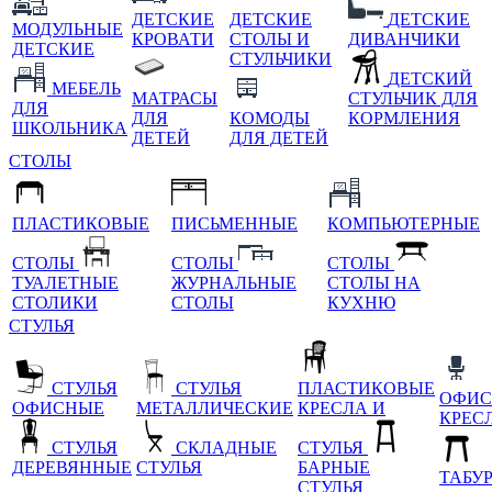
ДЕТСКИЕ
ДЕТСКИЕ
ДЕТСКИЕ
МОДУЛЬНЫЕ
КРОВАТИ
СТОЛЫ И
ДИВАНЧИКИ
ДЕТСКИЕ
СТУЛЬЧИКИ
ДЕТСКИЙ
МЕБЕЛЬ
МАТРАСЫ
СТУЛЬЧИК ДЛЯ
ДЛЯ
ДЛЯ
КОМОДЫ
КОРМЛЕНИЯ
ШКОЛЬНИКА
ДЕТЕЙ
ДЛЯ ДЕТЕЙ
СТОЛЫ
ПЛАСТИКОВЫЕ
ПИСЬМЕННЫЕ
КОМПЬЮТЕРНЫЕ
СТОЛЫ
СТОЛЫ
СТОЛЫ
ТУАЛЕТНЫЕ
ЖУРНАЛЬНЫЕ
СТОЛЫ НА
СТОЛИКИ
СТОЛЫ
КУХНЮ
СТУЛЬЯ
СТУЛЬЯ
СТУЛЬЯ
ПЛАСТИКОВЫЕ
ОФИС
ОФИСНЫЕ
МЕТАЛЛИЧЕСКИЕ
КРЕСЛА И
КРЕС
СТУЛЬЯ
СКЛАДНЫЕ
СТУЛЬЯ
ДЕРЕВЯННЫЕ
СТУЛЬЯ
БАРНЫЕ
ТАБУ
СТУЛЬЯ