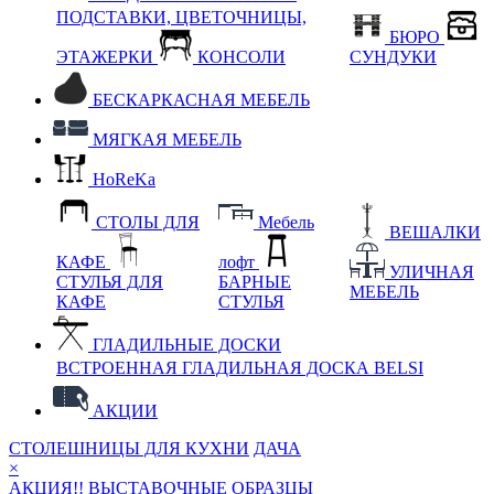
ПОДСТАВКИ, ЦВЕТОЧНИЦЫ,
БЮРО
ЭТАЖЕРКИ
КОНСОЛИ
СУНДУКИ
БЕСКАРКАСНАЯ МЕБЕЛЬ
МЯГКАЯ МЕБЕЛЬ
HoReKa
СТОЛЫ ДЛЯ
Мебель
ВЕШАЛКИ
КАФЕ
лофт
УЛИЧНАЯ
СТУЛЬЯ ДЛЯ
БАРНЫЕ
МЕБЕЛЬ
КАФЕ
СТУЛЬЯ
ГЛАДИЛЬНЫЕ ДОСКИ
ВСТРОЕННАЯ ГЛАДИЛЬНАЯ ДОСКА BELSI
АКЦИИ
СТОЛЕШНИЦЫ ДЛЯ КУХНИ
ДАЧА
×
АКЦИЯ!! ВЫСТАВОЧНЫЕ ОБРАЗЦЫ