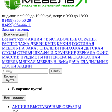
пнд-пятн: с 9:00 до 19:00 суб, вскр: с 9:00 до 18:00
8 (499) 350-50-29
8 (499) 964-44-11
Заказать звонок
Все категории
Все категории
АКЦИЯ!! ВЫСТАВОЧНЫЕ ОБРАЗЦЫ
РАСПРОДАЖА
ДВЕРИ КУПЕ
КУХНЯ
ГОСТИНАЯ
МЕБЕЛЬ НА ЗАКАЗ
СПАЛЬНЯ
ПРИХОЖАЯ
ДЕТСКАЯ
СТОЛЫ
СТУЛЬЯ
ШКАФЫ И ХРАНЕНИЕ
ЗЕРКАЛА
ОФИС
МАССИВ
ПРЕДМЕТЫ ИНТЕРЬЕРА
БЕСКАРКАСНАЯ
МЕБЕЛЬ
МЯГКАЯ МЕБЕЛЬ
HoReKa
ДАЧА
ГЛАДИЛЬНЫЕ
ДОСКИ
АКЦИИ
Найти
Корзина
пуста
В корзине пусто!
Весь каталог
АКЦИЯ!! ВЫСТАВОЧНЫЕ ОБРАЗЦЫ