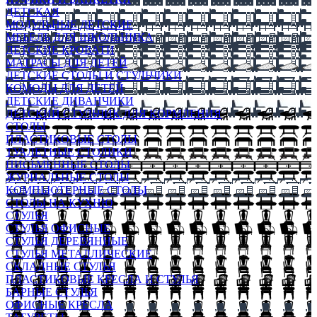
ДЕТСКАЯ
МОДУЛЬНЫЕ ДЕТСКИЕ
МЕБЕЛЬ ДЛЯ ШКОЛЬНИКА
ДЕТСКИЕ КРОВАТИ
МАТРАСЫ ДЛЯ ДЕТЕЙ
ДЕТСКИЕ СТОЛЫ И СТУЛЬЧИКИ
КОМОДЫ ДЛЯ ДЕТЕЙ
ДЕТСКИЕ ДИВАНЧИКИ
ДЕТСКИЙ СТУЛЬЧИК ДЛЯ КОРМЛЕНИЯ
СТОЛЫ
ПЛАСТИКОВЫЕ СТОЛЫ
ТУАЛЕТНЫЕ СТОЛИКИ
ПИСЬМЕННЫЕ СТОЛЫ
ЖУРНАЛЬНЫЕ СТОЛЫ
КОМПЬЮТЕРНЫЕ СТОЛЫ
СТОЛЫ НА КУХНЮ
СТУЛЬЯ
СТУЛЬЯ ОФИСНЫЕ
СТУЛЬЯ ДЕРЕВЯННЫЕ
СТУЛЬЯ МЕТАЛЛИЧЕСКИЕ
СКЛАДНЫЕ СТУЛЬЯ
ПЛАСТИКОВЫЕ КРЕСЛА И СТУЛЬЯ
БАРНЫЕ СТУЛЬЯ
ОФИСНЫЕ КРЕСЛА