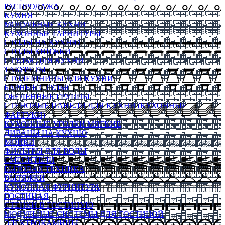
РАСПРОДАЖА
КУХНЯ
МОДУЛЬНЫЕ КУХНИ
КУХОННЫЕ ГАРНИТУРЫ
СТОЛЫ НА КУХНЮ
СТОЛЫ КНИЖКИ
СТУЛЬЯ ДЛЯ КУХНИ
ТАБУРЕТЫ
СТОЛЕШНИЦЫ ДЛЯ КУХНИ
БАРНЫЕ СТУЛЬЯ
ОБЕДЕННЫЕ ГРУППЫ
СТЕНОВЫЕ ПАНЕЛИ ДЛЯ КУХНИ (КУХОННЫЕ
ФАРТУКИ)
КУХОННЫЕ УГОЛКИ МЯГКИЕ
ДИВАНЫ НА КУХНЮ
МОЙКИ
ФИЛЬТРЫ ДЛЯ ВОДЫ
СМЕСИТЕЛИ
БЫТОВАЯ ТЕХНИКА
ВЫТЯЖКИ
КУХОННАЯ ФУРНИТУРА
ГОСТИНАЯ
СТЕНКИ В ГОСТИНУЮ
МОДУЛЬНЫЕ СИСТЕМЫ ДЛЯ ГОСТИНОЙ
ЭЛЕКТРОКАМИНЫ