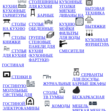
СТОЛЕШНИЦЫ
КУХОННЫЕ
КУХНИ
ДЛЯ КУХНИ
УГОЛКИ
БЫТОВАЯ
КУХОННЫЕ
МЯГКИЕ
ТЕХНИКА
ГАРНИТУРЫ
БАРНЫЕ
ДИВАНЫ НА
СТОЛЫ
СТУЛЬЯ
КУХНЮ
ВЫТЯЖКИ
НА КУХНЮ
ОБЕДЕННЫЕ
МОЙКИ
ФИЛЬТРЫ
СТОЛЫ
ГРУППЫ
ДЛЯ ВОДЫ
КУХОННАЯ
КНИЖКИ
СТЕНОВЫЕ
ФУРНИТУРА
ПАНЕЛИ ДЛЯ
СТУЛЬЯ
КУХНИ
СМЕСИТЕЛИ
ДЛЯ КУХНИ
(КУХОННЫЕ
ФАРТУКИ)
ГОСТИНАЯ
СЕРВАНТЫ
СТЕНКИ В
ДЛЯ ПОСУДЫ,
ЖУРНАЛЬНЫЕ
БАРНЫЕ ШКАФЫ
ГОСТИНУЮ
МОДУЛЬНЫЕ
СТОЛЫ
СИСТЕМЫ ДЛЯ
ТВ ТУМБЫ
БЕСКАРКАСНАЯ
ГОСТИНОЙ
КОМОДЫ
МЕБЕЛЬ
ЭЛЕКТРОКАМИНЫ
МЯГКАЯ МЕБЕЛЬ