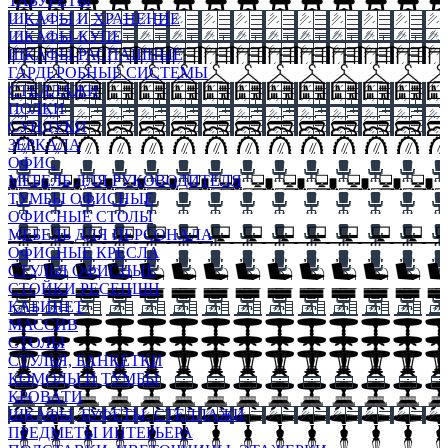
ТАБУРЕТЫ
ШКАФЫ И ХРАНЕНИЕ
ШКАФЫ-КУПЕ
ШКАФЫ-РАСПАШНЫЕ
ГАРДЕРОБНЫЕ СИСТЕМЫ
СТЕЛЛАЖИ
ПОЛКИ
СУНДУКИ
ЗЕРКАЛА
ОФИС
МЕБЕЛЬ ДЛЯ РУКОВОДИТЕЛЯ
ТУМБЫ ОФИСНЫЕ
ОФИСНЫЕ СТОЛЫ
МЕБЕЛЬ ДЛЯ ПЕРСОНАЛА
ОФИСНЫЕ КРЕСЛА
СТУЛЬЯ ОФИСНЫЕ
СТОЙКИ РЕСЕПШН
КАБИНЕТ
МАССИВ
СТОЛЫ
СТУЛЬЯ, БАНКЕТКИ
КОМОДЫ И ТУМБЫ
КРОВАТИ
ШКАФЫ, БУФЕТЫ, СТЕЛЛАЖИ
ПРЕДМЕТЫ ИНТЕРЬЕРА