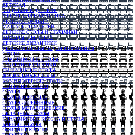
ДЕТСКАЯ
МОДУЛЬНЫЕ ДЕТСКИЕ
МЕБЕЛЬ ДЛЯ ШКОЛЬНИКА
ДЕТСКИЕ КРОВАТИ
МАТРАСЫ ДЛЯ ДЕТЕЙ
ДЕТСКИЕ СТОЛЫ И СТУЛЬЧИКИ
КОМОДЫ ДЛЯ ДЕТЕЙ
ДЕТСКИЕ ДИВАНЧИКИ
ДЕТСКИЙ СТУЛЬЧИК ДЛЯ КОРМЛЕНИЯ
СТОЛЫ
ПЛАСТИКОВЫЕ СТОЛЫ
ТУАЛЕТНЫЕ СТОЛИКИ
ПИСЬМЕННЫЕ СТОЛЫ
ЖУРНАЛЬНЫЕ СТОЛЫ
КОМПЬЮТЕРНЫЕ СТОЛЫ
СТОЛЫ НА КУХНЮ
СТУЛЬЯ
СТУЛЬЯ ОФИСНЫЕ
СТУЛЬЯ ДЕРЕВЯННЫЕ
СТУЛЬЯ МЕТАЛЛИЧЕСКИЕ
СКЛАДНЫЕ СТУЛЬЯ
ПЛАСТИКОВЫЕ КРЕСЛА И СТУЛЬЯ
БАРНЫЕ СТУЛЬЯ
ОФИСНЫЕ КРЕСЛА