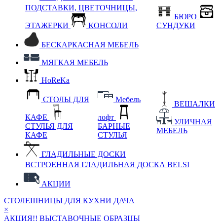
ПОДСТАВКИ, ЦВЕТОЧНИЦЫ,
БЮРО
ЭТАЖЕРКИ
КОНСОЛИ
СУНДУКИ
БЕСКАРКАСНАЯ МЕБЕЛЬ
МЯГКАЯ МЕБЕЛЬ
HoReKa
СТОЛЫ ДЛЯ
Мебель
ВЕШАЛКИ
КАФЕ
лофт
УЛИЧНАЯ
СТУЛЬЯ ДЛЯ
БАРНЫЕ
МЕБЕЛЬ
КАФЕ
СТУЛЬЯ
ГЛАДИЛЬНЫЕ ДОСКИ
ВСТРОЕННАЯ ГЛАДИЛЬНАЯ ДОСКА BELSI
АКЦИИ
СТОЛЕШНИЦЫ ДЛЯ КУХНИ
ДАЧА
×
АКЦИЯ!! ВЫСТАВОЧНЫЕ ОБРАЗЦЫ