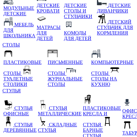
ДЕТСКИЕ
ДЕТСКИЕ
ДЕТСКИЕ
МОДУЛЬНЫЕ
КРОВАТИ
СТОЛЫ И
ДИВАНЧИКИ
ДЕТСКИЕ
СТУЛЬЧИКИ
ДЕТСКИЙ
МЕБЕЛЬ
МАТРАСЫ
СТУЛЬЧИК ДЛЯ
ДЛЯ
ДЛЯ
КОМОДЫ
КОРМЛЕНИЯ
ШКОЛЬНИКА
ДЕТЕЙ
ДЛЯ ДЕТЕЙ
СТОЛЫ
ПЛАСТИКОВЫЕ
ПИСЬМЕННЫЕ
КОМПЬЮТЕРНЫЕ
СТОЛЫ
СТОЛЫ
СТОЛЫ
ТУАЛЕТНЫЕ
ЖУРНАЛЬНЫЕ
СТОЛЫ НА
СТОЛИКИ
СТОЛЫ
КУХНЮ
СТУЛЬЯ
СТУЛЬЯ
СТУЛЬЯ
ПЛАСТИКОВЫЕ
ОФИС
ОФИСНЫЕ
МЕТАЛЛИЧЕСКИЕ
КРЕСЛА И
КРЕС
СТУЛЬЯ
СКЛАДНЫЕ
СТУЛЬЯ
ДЕРЕВЯННЫЕ
СТУЛЬЯ
БАРНЫЕ
ТАБУ
СТУЛЬЯ