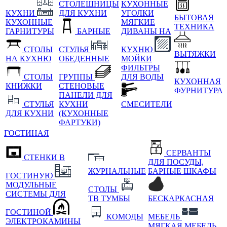
СТОЛЕШНИЦЫ
КУХОННЫЕ
КУХНИ
ДЛЯ КУХНИ
УГОЛКИ
БЫТОВАЯ
КУХОННЫЕ
МЯГКИЕ
ТЕХНИКА
ГАРНИТУРЫ
БАРНЫЕ
ДИВАНЫ НА
СТОЛЫ
СТУЛЬЯ
КУХНЮ
ВЫТЯЖКИ
НА КУХНЮ
ОБЕДЕННЫЕ
МОЙКИ
ФИЛЬТРЫ
СТОЛЫ
ГРУППЫ
ДЛЯ ВОДЫ
КУХОННАЯ
КНИЖКИ
СТЕНОВЫЕ
ФУРНИТУРА
ПАНЕЛИ ДЛЯ
СТУЛЬЯ
КУХНИ
СМЕСИТЕЛИ
ДЛЯ КУХНИ
(КУХОННЫЕ
ФАРТУКИ)
ГОСТИНАЯ
СЕРВАНТЫ
СТЕНКИ В
ДЛЯ ПОСУДЫ,
ЖУРНАЛЬНЫЕ
БАРНЫЕ ШКАФЫ
ГОСТИНУЮ
МОДУЛЬНЫЕ
СТОЛЫ
СИСТЕМЫ ДЛЯ
ТВ ТУМБЫ
БЕСКАРКАСНАЯ
ГОСТИНОЙ
КОМОДЫ
МЕБЕЛЬ
ЭЛЕКТРОКАМИНЫ
МЯГКАЯ МЕБЕЛЬ