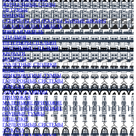
ЖУРНАЛЬНЫЕ СТОЛЫ
ТВ ТУМБЫ
КОМОДЫ
СЕРВАНТЫ ДЛЯ ПОСУДЫ, БАРНЫЕ ШКАФЫ
БЕСКАРКАСНАЯ МЕБЕЛЬ
МЯГКАЯ МЕБЕЛЬ
СПАЛЬНЯ
ИНТЕРЬЕРЫ СПАЛЬНИ
МОДУЛЬНЫЕ СПАЛЬНИ
КРОВАТИ
МАТРАСЫ
ТУАЛЕТНЫЕ СТОЛИКИ
КОМОДЫ
ПРИКРОВАТНЫЕ ТУМБЫ
ГАРДЕРОБНЫЕ СИСТЕМЫ
ЗЕРКАЛА
ЭЛЕКТРОКАМИНЫ
ПРИХОЖАЯ
МАЛЕНЬКИЕ ПРИХОЖИЕ
МОДУЛЬНЫЕ ПРИХОЖИЕ
ОБУВНЫЕ ТУМБЫ
ВЕШАЛКИ
ГАРДЕРОБНЫЕ СИСТЕМЫ
ЗЕРКАЛА
ПУФИКИ И БАНКЕТКИ