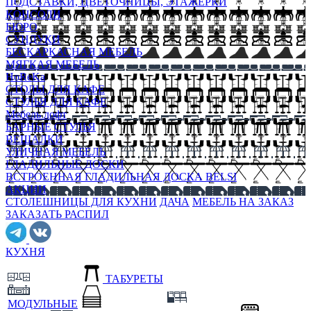
ПОДСТАВКИ, ЦВЕТОЧНИЦЫ, ЭТАЖЕРКИ
КОНСОЛИ
БЮРО
СУНДУКИ
БЕСКАРКАСНАЯ МЕБЕЛЬ
МЯГКАЯ МЕБЕЛЬ
HoReKa
СТОЛЫ ДЛЯ КАФЕ
СТУЛЬЯ ДЛЯ КАФЕ
Мебель лофт
БАРНЫЕ СТУЛЬЯ
ВЕШАЛКИ
УЛИЧНАЯ МЕБЕЛЬ
ГЛАДИЛЬНЫЕ ДОСКИ
ВСТРОЕННАЯ ГЛАДИЛЬНАЯ ДОСКА BELSI
АКЦИИ
СТОЛЕШНИЦЫ ДЛЯ КУХНИ
ДАЧА
МЕБЕЛЬ НА ЗАКАЗ
ЗАКАЗАТЬ РАСПИЛ
КУХНЯ
ТАБУРЕТЫ
МОДУЛЬНЫЕ