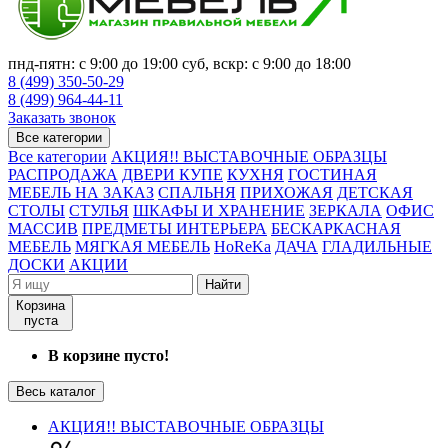
пнд-пятн: с 9:00 до 19:00 суб, вскр: с 9:00 до 18:00
8 (499) 350-50-29
8 (499) 964-44-11
Заказать звонок
Все категории
Все категории
АКЦИЯ!! ВЫСТАВОЧНЫЕ ОБРАЗЦЫ
РАСПРОДАЖА
ДВЕРИ КУПЕ
КУХНЯ
ГОСТИНАЯ
МЕБЕЛЬ НА ЗАКАЗ
СПАЛЬНЯ
ПРИХОЖАЯ
ДЕТСКАЯ
СТОЛЫ
СТУЛЬЯ
ШКАФЫ И ХРАНЕНИЕ
ЗЕРКАЛА
ОФИС
МАССИВ
ПРЕДМЕТЫ ИНТЕРЬЕРА
БЕСКАРКАСНАЯ
МЕБЕЛЬ
МЯГКАЯ МЕБЕЛЬ
HoReKa
ДАЧА
ГЛАДИЛЬНЫЕ
ДОСКИ
АКЦИИ
Найти
Корзина
пуста
В корзине пусто!
Весь каталог
АКЦИЯ!! ВЫСТАВОЧНЫЕ ОБРАЗЦЫ