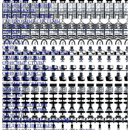
ТАБУРЕТЫ
ШКАФЫ И ХРАНЕНИЕ
ШКАФЫ-КУПЕ
ШКАФЫ-РАСПАШНЫЕ
ГАРДЕРОБНЫЕ СИСТЕМЫ
СТЕЛЛАЖИ
ПОЛКИ
СУНДУКИ
ЗЕРКАЛА
ОФИС
МЕБЕЛЬ ДЛЯ РУКОВОДИТЕЛЯ
ТУМБЫ ОФИСНЫЕ
ОФИСНЫЕ СТОЛЫ
МЕБЕЛЬ ДЛЯ ПЕРСОНАЛА
ОФИСНЫЕ КРЕСЛА
СТУЛЬЯ ОФИСНЫЕ
СТОЙКИ РЕСЕПШН
КАБИНЕТ
МАССИВ
СТОЛЫ
СТУЛЬЯ, БАНКЕТКИ
КОМОДЫ И ТУМБЫ
КРОВАТИ
ШКАФЫ, БУФЕТЫ, СТЕЛЛАЖИ
ПРЕДМЕТЫ ИНТЕРЬЕРА