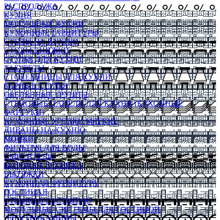
РАСПРОДАЖА
КУХНЯ
МОДУЛЬНЫЕ КУХНИ
КУХОННЫЕ ГАРНИТУРЫ
СТОЛЫ НА КУХНЮ
СТОЛЫ КНИЖКИ
СТУЛЬЯ ДЛЯ КУХНИ
ТАБУРЕТЫ
СТОЛЕШНИЦЫ ДЛЯ КУХНИ
БАРНЫЕ СТУЛЬЯ
ОБЕДЕННЫЕ ГРУППЫ
СТЕНОВЫЕ ПАНЕЛИ ДЛЯ КУХНИ (КУХОННЫЕ
ФАРТУКИ)
КУХОННЫЕ УГОЛКИ МЯГКИЕ
ДИВАНЫ НА КУХНЮ
МОЙКИ
ФИЛЬТРЫ ДЛЯ ВОДЫ
СМЕСИТЕЛИ
БЫТОВАЯ ТЕХНИКА
ВЫТЯЖКИ
КУХОННАЯ ФУРНИТУРА
ГОСТИНАЯ
СТЕНКИ В ГОСТИНУЮ
МОДУЛЬНЫЕ СИСТЕМЫ ДЛЯ ГОСТИНОЙ
ЭЛЕКТРОКАМИНЫ