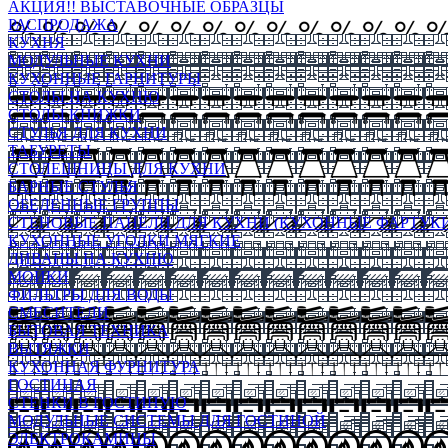
АКЦИЯ!! ВЫСТАВОЧНЫЕ ОБРАЗЦЫ
РАСПРОДАЖА
КУХНЯ
МОДУЛЬНЫЕ КУХНИ
КУХОННЫЕ ГАРНИТУРЫ
СТОЛЫ НА КУХНЮ
СТОЛЫ КНИЖКИ
СТУЛЬЯ ДЛЯ КУХНИ
ТАБУРЕТЫ
СТОЛЕШНИЦЫ ДЛЯ КУХНИ
БАРНЫЕ СТУЛЬЯ
ОБЕДЕННЫЕ ГРУППЫ
СТЕНОВЫЕ ПАНЕЛИ ДЛЯ КУХНИ (КУХОННЫЕ ФАРТУКИ
КУХОННЫЕ УГОЛКИ МЯГКИЕ
ДИВАНЫ НА КУХНЮ
МОЙКИ
ФИЛЬТРЫ ДЛЯ ВОДЫ
СМЕСИТЕЛИ
БЫТОВАЯ ТЕХНИКА
ВЫТЯЖКИ
КУХОННАЯ ФУРНИТУРА
ГОСТИНАЯ
СТЕНКИ В ГОСТИНУЮ
МОДУЛЬНЫЕ СИСТЕМЫ ДЛЯ ГОСТИНОЙ
ЭЛЕКТРОКАМИНЫ