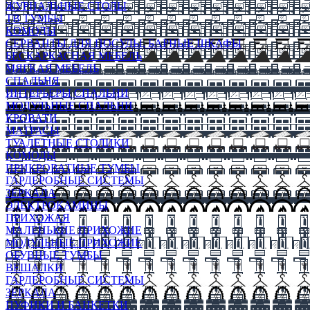
ЖУРНАЛЬНЫЕ СТОЛЫ
ТВ ТУМБЫ
КОМОДЫ
СЕРВАНТЫ ДЛЯ ПОСУДЫ, БАРНЫЕ ШКАФЫ
БЕСКАРКАСНАЯ МЕБЕЛЬ
МЯГКАЯ МЕБЕЛЬ
СПАЛЬНЯ
ИНТЕРЬЕРЫ СПАЛЬНИ
МОДУЛЬНЫЕ СПАЛЬНИ
КРОВАТИ
МАТРАСЫ
ТУАЛЕТНЫЕ СТОЛИКИ
КОМОДЫ
ПРИКРОВАТНЫЕ ТУМБЫ
ГАРДЕРОБНЫЕ СИСТЕМЫ
ЗЕРКАЛА
ЭЛЕКТРОКАМИНЫ
ПРИХОЖАЯ
МАЛЕНЬКИЕ ПРИХОЖИЕ
МОДУЛЬНЫЕ ПРИХОЖИЕ
ОБУВНЫЕ ТУМБЫ
ВЕШАЛКИ
ГАРДЕРОБНЫЕ СИСТЕМЫ
ЗЕРКАЛА
ПУФИКИ И БАНКЕТКИ