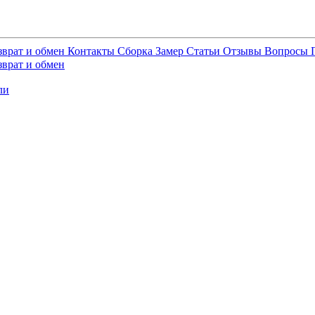
зврат и обмен
Контакты
Сборка
Замер
Статьи
Отзывы
Вопросы
зврат и обмен
ли