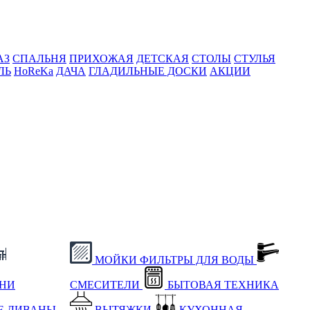
АЗ
СПАЛЬНЯ
ПРИХОЖАЯ
ДЕТСКАЯ
СТОЛЫ
СТУЛЬЯ
ЛЬ
HoReKa
ДАЧА
ГЛАДИЛЬНЫЕ ДОСКИ
АКЦИИ
МОЙКИ
ФИЛЬТРЫ ДЛЯ ВОДЫ
ХНИ
СМЕСИТЕЛИ
БЫТОВАЯ ТЕХНИКА
Е
ДИВАНЫ
ВЫТЯЖКИ
КУХОННАЯ