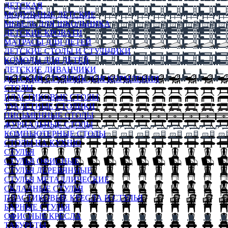
ДЕТСКАЯ
МОДУЛЬНЫЕ ДЕТСКИЕ
МЕБЕЛЬ ДЛЯ ШКОЛЬНИКА
ДЕТСКИЕ КРОВАТИ
МАТРАСЫ ДЛЯ ДЕТЕЙ
ДЕТСКИЕ СТОЛЫ И СТУЛЬЧИКИ
КОМОДЫ ДЛЯ ДЕТЕЙ
ДЕТСКИЕ ДИВАНЧИКИ
ДЕТСКИЙ СТУЛЬЧИК ДЛЯ КОРМЛЕНИЯ
СТОЛЫ
ПЛАСТИКОВЫЕ СТОЛЫ
ТУАЛЕТНЫЕ СТОЛИКИ
ПИСЬМЕННЫЕ СТОЛЫ
ЖУРНАЛЬНЫЕ СТОЛЫ
КОМПЬЮТЕРНЫЕ СТОЛЫ
СТОЛЫ НА КУХНЮ
СТУЛЬЯ
СТУЛЬЯ ОФИСНЫЕ
СТУЛЬЯ ДЕРЕВЯННЫЕ
СТУЛЬЯ МЕТАЛЛИЧЕСКИЕ
СКЛАДНЫЕ СТУЛЬЯ
ПЛАСТИКОВЫЕ КРЕСЛА И СТУЛЬЯ
БАРНЫЕ СТУЛЬЯ
ОФИСНЫЕ КРЕСЛА
ТАБУРЕТЫ