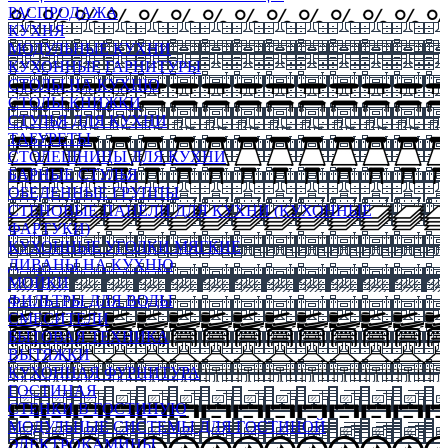
РАСПРОДАЖА
КУХНЯ
МОДУЛЬНЫЕ КУХНИ
КУХОННЫЕ ГАРНИТУРЫ
СТОЛЫ НА КУХНЮ
СТОЛЫ КНИЖКИ
СТУЛЬЯ ДЛЯ КУХНИ
ТАБУРЕТЫ
СТОЛЕШНИЦЫ ДЛЯ КУХНИ
БАРНЫЕ СТУЛЬЯ
ОБЕДЕННЫЕ ГРУППЫ
СТЕНОВЫЕ ПАНЕЛИ ДЛЯ КУХНИ (КУХОННЫЕ
ФАРТУКИ)
КУХОННЫЕ УГОЛКИ МЯГКИЕ
ДИВАНЫ НА КУХНЮ
МОЙКИ
ФИЛЬТРЫ ДЛЯ ВОДЫ
СМЕСИТЕЛИ
БЫТОВАЯ ТЕХНИКА
ВЫТЯЖКИ
КУХОННАЯ ФУРНИТУРА
ГОСТИНАЯ
СТЕНКИ В ГОСТИНУЮ
МОДУЛЬНЫЕ СИСТЕМЫ ДЛЯ ГОСТИНОЙ
ЭЛЕКТРОКАМИНЫ