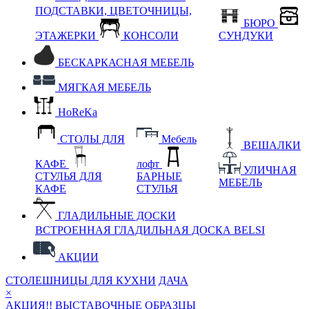
ПОДСТАВКИ, ЦВЕТОЧНИЦЫ,
БЮРО
ЭТАЖЕРКИ
КОНСОЛИ
СУНДУКИ
БЕСКАРКАСНАЯ МЕБЕЛЬ
МЯГКАЯ МЕБЕЛЬ
HoReKa
СТОЛЫ ДЛЯ
Мебель
ВЕШАЛКИ
КАФЕ
лофт
УЛИЧНАЯ
СТУЛЬЯ ДЛЯ
БАРНЫЕ
МЕБЕЛЬ
КАФЕ
СТУЛЬЯ
ГЛАДИЛЬНЫЕ ДОСКИ
ВСТРОЕННАЯ ГЛАДИЛЬНАЯ ДОСКА BELSI
АКЦИИ
СТОЛЕШНИЦЫ ДЛЯ КУХНИ
ДАЧА
×
АКЦИЯ!! ВЫСТАВОЧНЫЕ ОБРАЗЦЫ