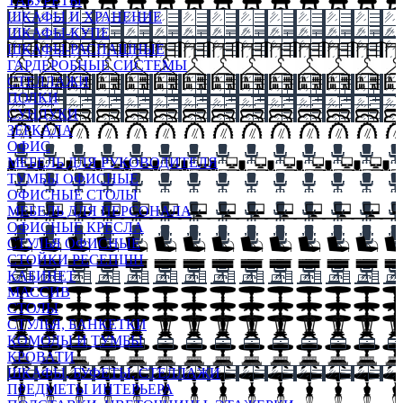
ТАБУРЕТЫ
ШКАФЫ И ХРАНЕНИЕ
ШКАФЫ-КУПЕ
ШКАФЫ-РАСПАШНЫЕ
ГАРДЕРОБНЫЕ СИСТЕМЫ
СТЕЛЛАЖИ
ПОЛКИ
СУНДУКИ
ЗЕРКАЛА
ОФИС
МЕБЕЛЬ ДЛЯ РУКОВОДИТЕЛЯ
ТУМБЫ ОФИСНЫЕ
ОФИСНЫЕ СТОЛЫ
МЕБЕЛЬ ДЛЯ ПЕРСОНАЛА
ОФИСНЫЕ КРЕСЛА
СТУЛЬЯ ОФИСНЫЕ
СТОЙКИ РЕСЕПШН
КАБИНЕТ
МАССИВ
СТОЛЫ
СТУЛЬЯ, БАНКЕТКИ
КОМОДЫ И ТУМБЫ
КРОВАТИ
ШКАФЫ, БУФЕТЫ, СТЕЛЛАЖИ
ПРЕДМЕТЫ ИНТЕРЬЕРА