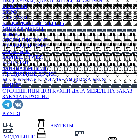
ПОДСТАВКИ, ЦВЕТОЧНИЦЫ, ЭТАЖЕРКИ
КОНСОЛИ
БЮРО
СУНДУКИ
БЕСКАРКАСНАЯ МЕБЕЛЬ
МЯГКАЯ МЕБЕЛЬ
HoReKa
СТОЛЫ ДЛЯ КАФЕ
СТУЛЬЯ ДЛЯ КАФЕ
Мебель лофт
БАРНЫЕ СТУЛЬЯ
ВЕШАЛКИ
УЛИЧНАЯ МЕБЕЛЬ
ГЛАДИЛЬНЫЕ ДОСКИ
ВСТРОЕННАЯ ГЛАДИЛЬНАЯ ДОСКА BELSI
АКЦИИ
СТОЛЕШНИЦЫ ДЛЯ КУХНИ
ДАЧА
МЕБЕЛЬ НА ЗАКАЗ
ЗАКАЗАТЬ РАСПИЛ
КУХНЯ
ТАБУРЕТЫ
МОДУЛЬНЫЕ