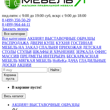
пнд-пятн: с 9:00 до 19:00 суб, вскр: с 9:00 до 18:00
8 (499) 350-50-29
8 (499) 964-44-11
Заказать звонок
Все категории
Все категории
АКЦИЯ!! ВЫСТАВОЧНЫЕ ОБРАЗЦЫ
РАСПРОДАЖА
ДВЕРИ КУПЕ
КУХНЯ
ГОСТИНАЯ
МЕБЕЛЬ НА ЗАКАЗ
СПАЛЬНЯ
ПРИХОЖАЯ
ДЕТСКАЯ
СТОЛЫ
СТУЛЬЯ
ШКАФЫ И ХРАНЕНИЕ
ЗЕРКАЛА
ОФИС
МАССИВ
ПРЕДМЕТЫ ИНТЕРЬЕРА
БЕСКАРКАСНАЯ
МЕБЕЛЬ
МЯГКАЯ МЕБЕЛЬ
HoReKa
ДАЧА
ГЛАДИЛЬНЫЕ
ДОСКИ
АКЦИИ
Найти
Корзина
пуста
В корзине пусто!
Весь каталог
АКЦИЯ!! ВЫСТАВОЧНЫЕ ОБРАЗЦЫ