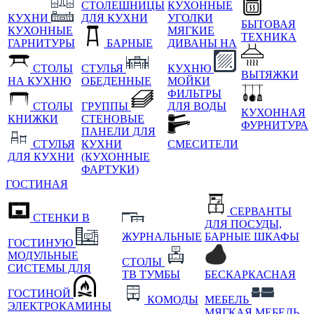
СТОЛЕШНИЦЫ
КУХОННЫЕ
КУХНИ
ДЛЯ КУХНИ
УГОЛКИ
БЫТОВАЯ
КУХОННЫЕ
МЯГКИЕ
ТЕХНИКА
ГАРНИТУРЫ
БАРНЫЕ
ДИВАНЫ НА
СТОЛЫ
СТУЛЬЯ
КУХНЮ
ВЫТЯЖКИ
НА КУХНЮ
ОБЕДЕННЫЕ
МОЙКИ
ФИЛЬТРЫ
СТОЛЫ
ГРУППЫ
ДЛЯ ВОДЫ
КУХОННАЯ
КНИЖКИ
СТЕНОВЫЕ
ФУРНИТУРА
ПАНЕЛИ ДЛЯ
СТУЛЬЯ
КУХНИ
СМЕСИТЕЛИ
ДЛЯ КУХНИ
(КУХОННЫЕ
ФАРТУКИ)
ГОСТИНАЯ
СЕРВАНТЫ
СТЕНКИ В
ДЛЯ ПОСУДЫ,
ЖУРНАЛЬНЫЕ
БАРНЫЕ ШКАФЫ
ГОСТИНУЮ
МОДУЛЬНЫЕ
СТОЛЫ
СИСТЕМЫ ДЛЯ
ТВ ТУМБЫ
БЕСКАРКАСНАЯ
ГОСТИНОЙ
КОМОДЫ
МЕБЕЛЬ
ЭЛЕКТРОКАМИНЫ
МЯГКАЯ МЕБЕЛЬ