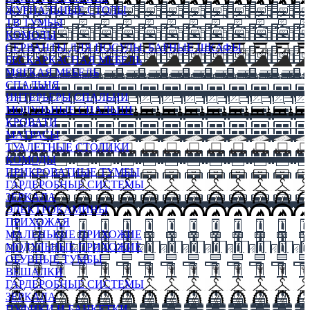
ЖУРНАЛЬНЫЕ СТОЛЫ
ТВ ТУМБЫ
КОМОДЫ
СЕРВАНТЫ ДЛЯ ПОСУДЫ, БАРНЫЕ ШКАФЫ
БЕСКАРКАСНАЯ МЕБЕЛЬ
МЯГКАЯ МЕБЕЛЬ
СПАЛЬНЯ
ИНТЕРЬЕРЫ СПАЛЬНИ
МОДУЛЬНЫЕ СПАЛЬНИ
КРОВАТИ
МАТРАСЫ
ТУАЛЕТНЫЕ СТОЛИКИ
КОМОДЫ
ПРИКРОВАТНЫЕ ТУМБЫ
ГАРДЕРОБНЫЕ СИСТЕМЫ
ЗЕРКАЛА
ЭЛЕКТРОКАМИНЫ
ПРИХОЖАЯ
МАЛЕНЬКИЕ ПРИХОЖИЕ
МОДУЛЬНЫЕ ПРИХОЖИЕ
ОБУВНЫЕ ТУМБЫ
ВЕШАЛКИ
ГАРДЕРОБНЫЕ СИСТЕМЫ
ЗЕРКАЛА
ПУФИКИ И БАНКЕТКИ