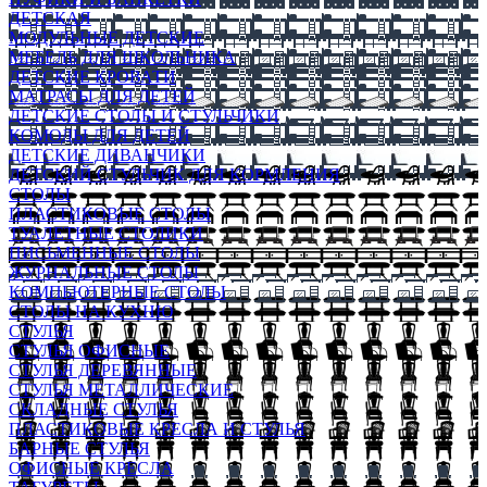
ДЕТСКАЯ
МОДУЛЬНЫЕ ДЕТСКИЕ
МЕБЕЛЬ ДЛЯ ШКОЛЬНИКА
ДЕТСКИЕ КРОВАТИ
МАТРАСЫ ДЛЯ ДЕТЕЙ
ДЕТСКИЕ СТОЛЫ И СТУЛЬЧИКИ
КОМОДЫ ДЛЯ ДЕТЕЙ
ДЕТСКИЕ ДИВАНЧИКИ
ДЕТСКИЙ СТУЛЬЧИК ДЛЯ КОРМЛЕНИЯ
СТОЛЫ
ПЛАСТИКОВЫЕ СТОЛЫ
ТУАЛЕТНЫЕ СТОЛИКИ
ПИСЬМЕННЫЕ СТОЛЫ
ЖУРНАЛЬНЫЕ СТОЛЫ
КОМПЬЮТЕРНЫЕ СТОЛЫ
СТОЛЫ НА КУХНЮ
СТУЛЬЯ
СТУЛЬЯ ОФИСНЫЕ
СТУЛЬЯ ДЕРЕВЯННЫЕ
СТУЛЬЯ МЕТАЛЛИЧЕСКИЕ
СКЛАДНЫЕ СТУЛЬЯ
ПЛАСТИКОВЫЕ КРЕСЛА И СТУЛЬЯ
БАРНЫЕ СТУЛЬЯ
ОФИСНЫЕ КРЕСЛА