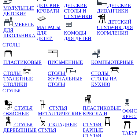
ДЕТСКИЕ
ДЕТСКИЕ
ДЕТСКИЕ
МОДУЛЬНЫЕ
КРОВАТИ
СТОЛЫ И
ДИВАНЧИКИ
ДЕТСКИЕ
СТУЛЬЧИКИ
ДЕТСКИЙ
МЕБЕЛЬ
МАТРАСЫ
СТУЛЬЧИК ДЛЯ
ДЛЯ
ДЛЯ
КОМОДЫ
КОРМЛЕНИЯ
ШКОЛЬНИКА
ДЕТЕЙ
ДЛЯ ДЕТЕЙ
СТОЛЫ
ПЛАСТИКОВЫЕ
ПИСЬМЕННЫЕ
КОМПЬЮТЕРНЫЕ
СТОЛЫ
СТОЛЫ
СТОЛЫ
ТУАЛЕТНЫЕ
ЖУРНАЛЬНЫЕ
СТОЛЫ НА
СТОЛИКИ
СТОЛЫ
КУХНЮ
СТУЛЬЯ
СТУЛЬЯ
СТУЛЬЯ
ПЛАСТИКОВЫЕ
ОФИС
ОФИСНЫЕ
МЕТАЛЛИЧЕСКИЕ
КРЕСЛА И
КРЕС
СТУЛЬЯ
СКЛАДНЫЕ
СТУЛЬЯ
ДЕРЕВЯННЫЕ
СТУЛЬЯ
БАРНЫЕ
ТАБУ
СТУЛЬЯ