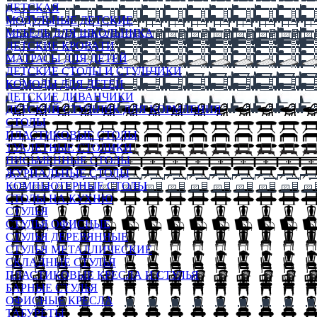
ДЕТСКАЯ
МОДУЛЬНЫЕ ДЕТСКИЕ
МЕБЕЛЬ ДЛЯ ШКОЛЬНИКА
ДЕТСКИЕ КРОВАТИ
МАТРАСЫ ДЛЯ ДЕТЕЙ
ДЕТСКИЕ СТОЛЫ И СТУЛЬЧИКИ
КОМОДЫ ДЛЯ ДЕТЕЙ
ДЕТСКИЕ ДИВАНЧИКИ
ДЕТСКИЙ СТУЛЬЧИК ДЛЯ КОРМЛЕНИЯ
СТОЛЫ
ПЛАСТИКОВЫЕ СТОЛЫ
ТУАЛЕТНЫЕ СТОЛИКИ
ПИСЬМЕННЫЕ СТОЛЫ
ЖУРНАЛЬНЫЕ СТОЛЫ
КОМПЬЮТЕРНЫЕ СТОЛЫ
СТОЛЫ НА КУХНЮ
СТУЛЬЯ
СТУЛЬЯ ОФИСНЫЕ
СТУЛЬЯ ДЕРЕВЯННЫЕ
СТУЛЬЯ МЕТАЛЛИЧЕСКИЕ
СКЛАДНЫЕ СТУЛЬЯ
ПЛАСТИКОВЫЕ КРЕСЛА И СТУЛЬЯ
БАРНЫЕ СТУЛЬЯ
ОФИСНЫЕ КРЕСЛА
ТАБУРЕТЫ