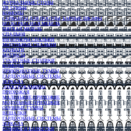
ЖУРНАЛЬНЫЕ СТОЛЫ
ТВ ТУМБЫ
КОМОДЫ
СЕРВАНТЫ ДЛЯ ПОСУДЫ, БАРНЫЕ ШКАФЫ
БЕСКАРКАСНАЯ МЕБЕЛЬ
МЯГКАЯ МЕБЕЛЬ
СПАЛЬНЯ
ИНТЕРЬЕРЫ СПАЛЬНИ
МОДУЛЬНЫЕ СПАЛЬНИ
КРОВАТИ
МАТРАСЫ
ТУАЛЕТНЫЕ СТОЛИКИ
КОМОДЫ
ПРИКРОВАТНЫЕ ТУМБЫ
ГАРДЕРОБНЫЕ СИСТЕМЫ
ЗЕРКАЛА
ЭЛЕКТРОКАМИНЫ
ПРИХОЖАЯ
МАЛЕНЬКИЕ ПРИХОЖИЕ
МОДУЛЬНЫЕ ПРИХОЖИЕ
ОБУВНЫЕ ТУМБЫ
ВЕШАЛКИ
ГАРДЕРОБНЫЕ СИСТЕМЫ
ЗЕРКАЛА
ПУФИКИ И БАНКЕТКИ