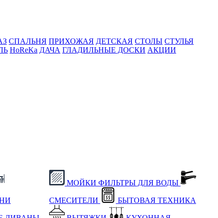
АЗ
СПАЛЬНЯ
ПРИХОЖАЯ
ДЕТСКАЯ
СТОЛЫ
СТУЛЬЯ
ЛЬ
HoReKa
ДАЧА
ГЛАДИЛЬНЫЕ ДОСКИ
АКЦИИ
МОЙКИ
ФИЛЬТРЫ ДЛЯ ВОДЫ
ХНИ
СМЕСИТЕЛИ
БЫТОВАЯ ТЕХНИКА
Е
ДИВАНЫ
ВЫТЯЖКИ
КУХОННАЯ