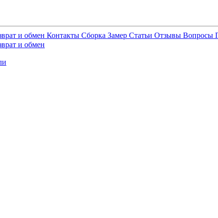
зврат и обмен
Контакты
Сборка
Замер
Статьи
Отзывы
Вопросы
зврат и обмен
ли