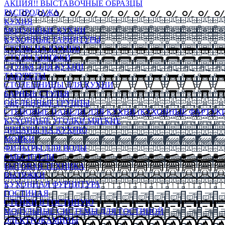
АКЦИЯ!! ВЫСТАВОЧНЫЕ ОБРАЗЦЫ
РАСПРОДАЖА
КУХНЯ
МОДУЛЬНЫЕ КУХНИ
КУХОННЫЕ ГАРНИТУРЫ
СТОЛЫ НА КУХНЮ
СТОЛЫ КНИЖКИ
СТУЛЬЯ ДЛЯ КУХНИ
ТАБУРЕТЫ
СТОЛЕШНИЦЫ ДЛЯ КУХНИ
БАРНЫЕ СТУЛЬЯ
ОБЕДЕННЫЕ ГРУППЫ
СТЕНОВЫЕ ПАНЕЛИ ДЛЯ КУХНИ (КУХОННЫЕ ФАРТУКИ
КУХОННЫЕ УГОЛКИ МЯГКИЕ
ДИВАНЫ НА КУХНЮ
МОЙКИ
ФИЛЬТРЫ ДЛЯ ВОДЫ
СМЕСИТЕЛИ
БЫТОВАЯ ТЕХНИКА
ВЫТЯЖКИ
КУХОННАЯ ФУРНИТУРА
ГОСТИНАЯ
СТЕНКИ В ГОСТИНУЮ
МОДУЛЬНЫЕ СИСТЕМЫ ДЛЯ ГОСТИНОЙ
ЭЛЕКТРОКАМИНЫ