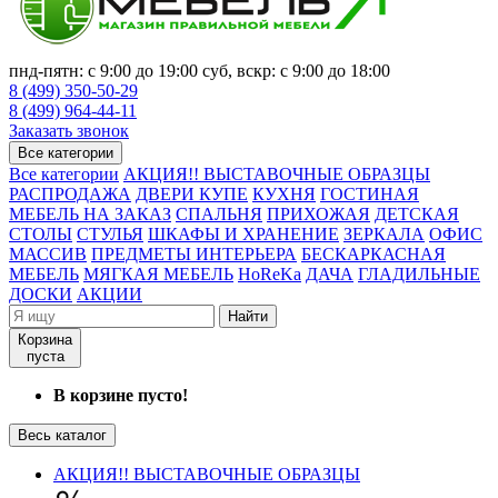
пнд-пятн: с 9:00 до 19:00 суб, вскр: с 9:00 до 18:00
8 (499) 350-50-29
8 (499) 964-44-11
Заказать звонок
Все категории
Все категории
АКЦИЯ!! ВЫСТАВОЧНЫЕ ОБРАЗЦЫ
РАСПРОДАЖА
ДВЕРИ КУПЕ
КУХНЯ
ГОСТИНАЯ
МЕБЕЛЬ НА ЗАКАЗ
СПАЛЬНЯ
ПРИХОЖАЯ
ДЕТСКАЯ
СТОЛЫ
СТУЛЬЯ
ШКАФЫ И ХРАНЕНИЕ
ЗЕРКАЛА
ОФИС
МАССИВ
ПРЕДМЕТЫ ИНТЕРЬЕРА
БЕСКАРКАСНАЯ
МЕБЕЛЬ
МЯГКАЯ МЕБЕЛЬ
HoReKa
ДАЧА
ГЛАДИЛЬНЫЕ
ДОСКИ
АКЦИИ
Найти
Корзина
пуста
В корзине пусто!
Весь каталог
АКЦИЯ!! ВЫСТАВОЧНЫЕ ОБРАЗЦЫ