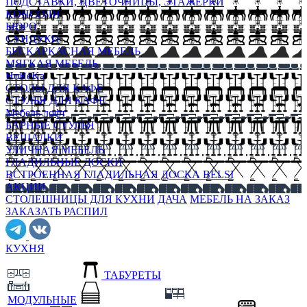
ПОДСТАВКИ, ЦВЕТОЧНИЦЫ, ЭТАЖЕРКИ
КОНСОЛИ
БЮРО
СУНДУКИ
БЕСКАРКАСНАЯ МЕБЕЛЬ
МЯГКАЯ МЕБЕЛЬ
HoReKa
СТОЛЫ ДЛЯ КАФЕ
СТУЛЬЯ ДЛЯ КАФЕ
Мебель лофт
БАРНЫЕ СТУЛЬЯ
ВЕШАЛКИ
УЛИЧНАЯ МЕБЕЛЬ
ГЛАДИЛЬНЫЕ ДОСКИ
ВСТРОЕННАЯ ГЛАДИЛЬНАЯ ДОСКА BELSI
АКЦИИ
СТОЛЕШНИЦЫ ДЛЯ КУХНИ
ДАЧА
МЕБЕЛЬ НА ЗАКАЗ
ЗАКАЗАТЬ РАСПИЛ
КУХНЯ
ТАБУРЕТЫ
МОДУЛЬНЫЕ