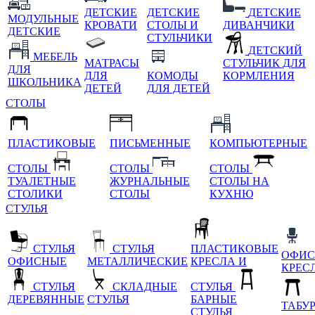
ДЕТСКИЕ
ДЕТСКИЕ
ДЕТСКИЕ
МОДУЛЬНЫЕ
КРОВАТИ
СТОЛЫ И
ДИВАНЧИКИ
ДЕТСКИЕ
СТУЛЬЧИКИ
ДЕТСКИЙ
МЕБЕЛЬ
МАТРАСЫ
СТУЛЬЧИК ДЛЯ
ДЛЯ
ДЛЯ
КОМОДЫ
КОРМЛЕНИЯ
ШКОЛЬНИКА
ДЕТЕЙ
ДЛЯ ДЕТЕЙ
СТОЛЫ
ПЛАСТИКОВЫЕ
ПИСЬМЕННЫЕ
КОМПЬЮТЕРНЫЕ
СТОЛЫ
СТОЛЫ
СТОЛЫ
ТУАЛЕТНЫЕ
ЖУРНАЛЬНЫЕ
СТОЛЫ НА
СТОЛИКИ
СТОЛЫ
КУХНЮ
СТУЛЬЯ
СТУЛЬЯ
СТУЛЬЯ
ПЛАСТИКОВЫЕ
ОФИС
ОФИСНЫЕ
МЕТАЛЛИЧЕСКИЕ
КРЕСЛА И
КРЕС
СТУЛЬЯ
СКЛАДНЫЕ
СТУЛЬЯ
ДЕРЕВЯННЫЕ
СТУЛЬЯ
БАРНЫЕ
ТАБУ
СТУЛЬЯ