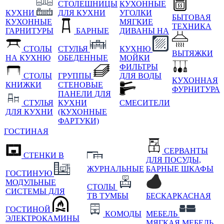
СТОЛЕШНИЦЫ
КУХОННЫЕ
КУХНИ
ДЛЯ КУХНИ
УГОЛКИ
БЫТОВАЯ
КУХОННЫЕ
МЯГКИЕ
ТЕХНИКА
ГАРНИТУРЫ
БАРНЫЕ
ДИВАНЫ НА
СТОЛЫ
СТУЛЬЯ
КУХНЮ
ВЫТЯЖКИ
НА КУХНЮ
ОБЕДЕННЫЕ
МОЙКИ
ФИЛЬТРЫ
СТОЛЫ
ГРУППЫ
ДЛЯ ВОДЫ
КУХОННАЯ
КНИЖКИ
СТЕНОВЫЕ
ФУРНИТУРА
ПАНЕЛИ ДЛЯ
СТУЛЬЯ
КУХНИ
СМЕСИТЕЛИ
ДЛЯ КУХНИ
(КУХОННЫЕ
ФАРТУКИ)
ГОСТИНАЯ
СЕРВАНТЫ
СТЕНКИ В
ДЛЯ ПОСУДЫ,
ЖУРНАЛЬНЫЕ
БАРНЫЕ ШКАФЫ
ГОСТИНУЮ
МОДУЛЬНЫЕ
СТОЛЫ
СИСТЕМЫ ДЛЯ
ТВ ТУМБЫ
БЕСКАРКАСНАЯ
ГОСТИНОЙ
КОМОДЫ
МЕБЕЛЬ
ЭЛЕКТРОКАМИНЫ
МЯГКАЯ МЕБЕЛЬ