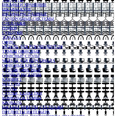
ТАБУРЕТЫ
ШКАФЫ И ХРАНЕНИЕ
ШКАФЫ-КУПЕ
ШКАФЫ-РАСПАШНЫЕ
ГАРДЕРОБНЫЕ СИСТЕМЫ
СТЕЛЛАЖИ
ПОЛКИ
СУНДУКИ
ЗЕРКАЛА
ОФИС
МЕБЕЛЬ ДЛЯ РУКОВОДИТЕЛЯ
ТУМБЫ ОФИСНЫЕ
ОФИСНЫЕ СТОЛЫ
МЕБЕЛЬ ДЛЯ ПЕРСОНАЛА
ОФИСНЫЕ КРЕСЛА
СТУЛЬЯ ОФИСНЫЕ
СТОЙКИ РЕСЕПШН
КАБИНЕТ
МАССИВ
СТОЛЫ
СТУЛЬЯ, БАНКЕТКИ
КОМОДЫ И ТУМБЫ
КРОВАТИ
ШКАФЫ, БУФЕТЫ, СТЕЛЛАЖИ
ПРЕДМЕТЫ ИНТЕРЬЕРА