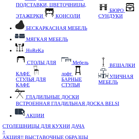
ПОДСТАВКИ, ЦВЕТОЧНИЦЫ,
БЮРО
ЭТАЖЕРКИ
КОНСОЛИ
СУНДУКИ
БЕСКАРКАСНАЯ МЕБЕЛЬ
МЯГКАЯ МЕБЕЛЬ
HoReKa
СТОЛЫ ДЛЯ
Мебель
ВЕШАЛКИ
КАФЕ
лофт
УЛИЧНАЯ
СТУЛЬЯ ДЛЯ
БАРНЫЕ
МЕБЕЛЬ
КАФЕ
СТУЛЬЯ
ГЛАДИЛЬНЫЕ ДОСКИ
ВСТРОЕННАЯ ГЛАДИЛЬНАЯ ДОСКА BELSI
АКЦИИ
СТОЛЕШНИЦЫ ДЛЯ КУХНИ
ДАЧА
×
АКЦИЯ!! ВЫСТАВОЧНЫЕ ОБРАЗЦЫ