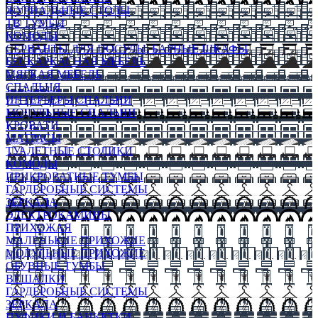
ЖУРНАЛЬНЫЕ СТОЛЫ
ТВ ТУМБЫ
КОМОДЫ
СЕРВАНТЫ ДЛЯ ПОСУДЫ, БАРНЫЕ ШКАФЫ
БЕСКАРКАСНАЯ МЕБЕЛЬ
МЯГКАЯ МЕБЕЛЬ
СПАЛЬНЯ
ИНТЕРЬЕРЫ СПАЛЬНИ
МОДУЛЬНЫЕ СПАЛЬНИ
КРОВАТИ
МАТРАСЫ
ТУАЛЕТНЫЕ СТОЛИКИ
КОМОДЫ
ПРИКРОВАТНЫЕ ТУМБЫ
ГАРДЕРОБНЫЕ СИСТЕМЫ
ЗЕРКАЛА
ЭЛЕКТРОКАМИНЫ
ПРИХОЖАЯ
МАЛЕНЬКИЕ ПРИХОЖИЕ
МОДУЛЬНЫЕ ПРИХОЖИЕ
ОБУВНЫЕ ТУМБЫ
ВЕШАЛКИ
ГАРДЕРОБНЫЕ СИСТЕМЫ
ЗЕРКАЛА
ПУФИКИ И БАНКЕТКИ