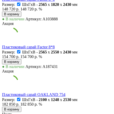
Размер:
ШxГxВ -
2565
x
1820
x
2430
мм
148 720 р.
148 720 р.
%
В корзину
● В наличии
Артикул: А103888
Акция
Пластиковый сарай Factor 8*8
Размер:
ШxГxВ -
2565
x
2550
x
2430
мм
154 700 р.
154 700 р.
%
В корзину
● В наличии
Артикул: А187431
Акция
Пластиковый сарай OAKLAND 754
Размер:
ШxГxВ -
2100
x
1248
x
2530
мм
182 850 р.
182 850 р.
%
В корзину