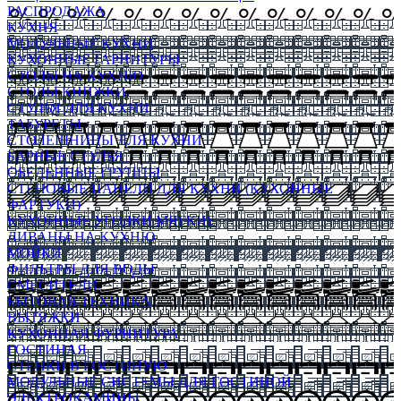
РАСПРОДАЖА
КУХНЯ
МОДУЛЬНЫЕ КУХНИ
КУХОННЫЕ ГАРНИТУРЫ
СТОЛЫ НА КУХНЮ
СТОЛЫ КНИЖКИ
СТУЛЬЯ ДЛЯ КУХНИ
ТАБУРЕТЫ
СТОЛЕШНИЦЫ ДЛЯ КУХНИ
БАРНЫЕ СТУЛЬЯ
ОБЕДЕННЫЕ ГРУППЫ
СТЕНОВЫЕ ПАНЕЛИ ДЛЯ КУХНИ (КУХОННЫЕ
ФАРТУКИ)
КУХОННЫЕ УГОЛКИ МЯГКИЕ
ДИВАНЫ НА КУХНЮ
МОЙКИ
ФИЛЬТРЫ ДЛЯ ВОДЫ
СМЕСИТЕЛИ
БЫТОВАЯ ТЕХНИКА
ВЫТЯЖКИ
КУХОННАЯ ФУРНИТУРА
ГОСТИНАЯ
СТЕНКИ В ГОСТИНУЮ
МОДУЛЬНЫЕ СИСТЕМЫ ДЛЯ ГОСТИНОЙ
ЭЛЕКТРОКАМИНЫ