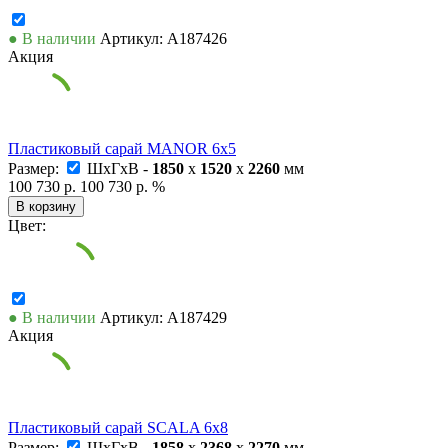
● В наличии
Артикул: А187426
Акция
Пластиковый сарай MANOR 6x5
Размер:
ШxГxВ -
1850
x
1520
x
2260
мм
100 730 р.
100 730 р.
%
В корзину
Цвет:
● В наличии
Артикул: А187429
Акция
Пластиковый сарай SCALA 6x8
Размер:
ШxГxВ -
1858
x
2368
x
2270
мм