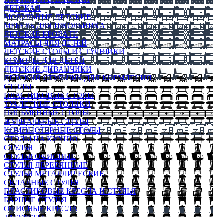
ДЕТСКАЯ
МОДУЛЬНЫЕ ДЕТСКИЕ
МЕБЕЛЬ ДЛЯ ШКОЛЬНИКА
ДЕТСКИЕ КРОВАТИ
МАТРАСЫ ДЛЯ ДЕТЕЙ
ДЕТСКИЕ СТОЛЫ И СТУЛЬЧИКИ
КОМОДЫ ДЛЯ ДЕТЕЙ
ДЕТСКИЕ ДИВАНЧИКИ
ДЕТСКИЙ СТУЛЬЧИК ДЛЯ КОРМЛЕНИЯ
СТОЛЫ
ПЛАСТИКОВЫЕ СТОЛЫ
ТУАЛЕТНЫЕ СТОЛИКИ
ПИСЬМЕННЫЕ СТОЛЫ
ЖУРНАЛЬНЫЕ СТОЛЫ
КОМПЬЮТЕРНЫЕ СТОЛЫ
СТОЛЫ НА КУХНЮ
СТУЛЬЯ
СТУЛЬЯ ОФИСНЫЕ
СТУЛЬЯ ДЕРЕВЯННЫЕ
СТУЛЬЯ МЕТАЛЛИЧЕСКИЕ
СКЛАДНЫЕ СТУЛЬЯ
ПЛАСТИКОВЫЕ КРЕСЛА И СТУЛЬЯ
БАРНЫЕ СТУЛЬЯ
ОФИСНЫЕ КРЕСЛА