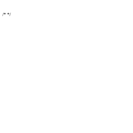
/*
*/