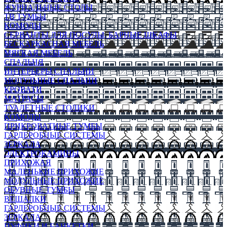
ЖУРНАЛЬНЫЕ СТОЛЫ
ТВ ТУМБЫ
КОМОДЫ
СЕРВАНТЫ ДЛЯ ПОСУДЫ, БАРНЫЕ ШКАФЫ
БЕСКАРКАСНАЯ МЕБЕЛЬ
МЯГКАЯ МЕБЕЛЬ
СПАЛЬНЯ
ИНТЕРЬЕРЫ СПАЛЬНИ
МОДУЛЬНЫЕ СПАЛЬНИ
КРОВАТИ
МАТРАСЫ
ТУАЛЕТНЫЕ СТОЛИКИ
КОМОДЫ
ПРИКРОВАТНЫЕ ТУМБЫ
ГАРДЕРОБНЫЕ СИСТЕМЫ
ЗЕРКАЛА
ЭЛЕКТРОКАМИНЫ
ПРИХОЖАЯ
МАЛЕНЬКИЕ ПРИХОЖИЕ
МОДУЛЬНЫЕ ПРИХОЖИЕ
ОБУВНЫЕ ТУМБЫ
ВЕШАЛКИ
ГАРДЕРОБНЫЕ СИСТЕМЫ
ЗЕРКАЛА
ПУФИКИ И БАНКЕТКИ