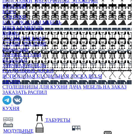
ПОДСТАВКИ, ЦВЕТОЧНИЦЫ, ЭТАЖЕРКИ
КОНСОЛИ
БЮРО
СУНДУКИ
БЕСКАРКАСНАЯ МЕБЕЛЬ
МЯГКАЯ МЕБЕЛЬ
HoReKa
СТОЛЫ ДЛЯ КАФЕ
СТУЛЬЯ ДЛЯ КАФЕ
Мебель лофт
БАРНЫЕ СТУЛЬЯ
ВЕШАЛКИ
УЛИЧНАЯ МЕБЕЛЬ
ГЛАДИЛЬНЫЕ ДОСКИ
ВСТРОЕННАЯ ГЛАДИЛЬНАЯ ДОСКА BELSI
АКЦИИ
СТОЛЕШНИЦЫ ДЛЯ КУХНИ
ДАЧА
МЕБЕЛЬ НА ЗАКАЗ
ЗАКАЗАТЬ РАСПИЛ
КУХНЯ
ТАБУРЕТЫ
МОДУЛЬНЫЕ