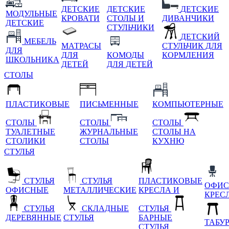
ДЕТСКИЕ
ДЕТСКИЕ
ДЕТСКИЕ
МОДУЛЬНЫЕ
КРОВАТИ
СТОЛЫ И
ДИВАНЧИКИ
ДЕТСКИЕ
СТУЛЬЧИКИ
ДЕТСКИЙ
МЕБЕЛЬ
МАТРАСЫ
СТУЛЬЧИК ДЛЯ
ДЛЯ
ДЛЯ
КОМОДЫ
КОРМЛЕНИЯ
ШКОЛЬНИКА
ДЕТЕЙ
ДЛЯ ДЕТЕЙ
СТОЛЫ
ПЛАСТИКОВЫЕ
ПИСЬМЕННЫЕ
КОМПЬЮТЕРНЫЕ
СТОЛЫ
СТОЛЫ
СТОЛЫ
ТУАЛЕТНЫЕ
ЖУРНАЛЬНЫЕ
СТОЛЫ НА
СТОЛИКИ
СТОЛЫ
КУХНЮ
СТУЛЬЯ
СТУЛЬЯ
СТУЛЬЯ
ПЛАСТИКОВЫЕ
ОФИС
ОФИСНЫЕ
МЕТАЛЛИЧЕСКИЕ
КРЕСЛА И
КРЕС
СТУЛЬЯ
СКЛАДНЫЕ
СТУЛЬЯ
ДЕРЕВЯННЫЕ
СТУЛЬЯ
БАРНЫЕ
ТАБУ
СТУЛЬЯ