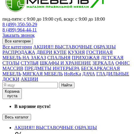
пнд-пятн: с 9:00 до 19:00 суб, вскр: с 9:00 до 18:00
8 (499) 350-50-29
8 (499) 964-44-11
Заказать звонок
Все категории
Все категории
АКЦИЯ!! ВЫСТАВОЧНЫЕ ОБРАЗЦЫ
РАСПРОДАЖА
ДВЕРИ КУПЕ
КУХНЯ
ГОСТИНАЯ
МЕБЕЛЬ НА ЗАКАЗ
СПАЛЬНЯ
ПРИХОЖАЯ
ДЕТСКАЯ
СТОЛЫ
СТУЛЬЯ
ШКАФЫ И ХРАНЕНИЕ
ЗЕРКАЛА
ОФИС
МАССИВ
ПРЕДМЕТЫ ИНТЕРЬЕРА
БЕСКАРКАСНАЯ
МЕБЕЛЬ
МЯГКАЯ МЕБЕЛЬ
HoReKa
ДАЧА
ГЛАДИЛЬНЫЕ
ДОСКИ
АКЦИИ
Найти
Корзина
пуста
В корзине пусто!
Весь каталог
АКЦИЯ!! ВЫСТАВОЧНЫЕ ОБРАЗЦЫ