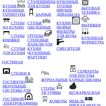
СТОЛЕШНИЦЫ
КУХОННЫЕ
КУХНИ
ДЛЯ КУХНИ
УГОЛКИ
БЫТОВАЯ
КУХОННЫЕ
МЯГКИЕ
ТЕХНИКА
ГАРНИТУРЫ
БАРНЫЕ
ДИВАНЫ НА
СТОЛЫ
СТУЛЬЯ
КУХНЮ
ВЫТЯЖКИ
НА КУХНЮ
ОБЕДЕННЫЕ
МОЙКИ
ФИЛЬТРЫ
СТОЛЫ
ГРУППЫ
ДЛЯ ВОДЫ
КУХОННАЯ
КНИЖКИ
СТЕНОВЫЕ
ФУРНИТУРА
ПАНЕЛИ ДЛЯ
СТУЛЬЯ
КУХНИ
СМЕСИТЕЛИ
ДЛЯ КУХНИ
(КУХОННЫЕ
ФАРТУКИ)
ГОСТИНАЯ
СЕРВАНТЫ
СТЕНКИ В
ДЛЯ ПОСУДЫ,
ЖУРНАЛЬНЫЕ
БАРНЫЕ ШКАФЫ
ГОСТИНУЮ
МОДУЛЬНЫЕ
СТОЛЫ
СИСТЕМЫ ДЛЯ
ТВ ТУМБЫ
БЕСКАРКАСНАЯ
ГОСТИНОЙ
КОМОДЫ
МЕБЕЛЬ
ЭЛЕКТРОКАМИНЫ
МЯГКАЯ МЕБЕЛЬ