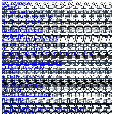
РАСПРОДАЖА
КУХНЯ
МОДУЛЬНЫЕ КУХНИ
КУХОННЫЕ ГАРНИТУРЫ
СТОЛЫ НА КУХНЮ
СТОЛЫ КНИЖКИ
СТУЛЬЯ ДЛЯ КУХНИ
ТАБУРЕТЫ
СТОЛЕШНИЦЫ ДЛЯ КУХНИ
БАРНЫЕ СТУЛЬЯ
ОБЕДЕННЫЕ ГРУППЫ
СТЕНОВЫЕ ПАНЕЛИ ДЛЯ КУХНИ (КУХОННЫЕ
ФАРТУКИ)
КУХОННЫЕ УГОЛКИ МЯГКИЕ
ДИВАНЫ НА КУХНЮ
МОЙКИ
ФИЛЬТРЫ ДЛЯ ВОДЫ
СМЕСИТЕЛИ
БЫТОВАЯ ТЕХНИКА
ВЫТЯЖКИ
КУХОННАЯ ФУРНИТУРА
ГОСТИНАЯ
СТЕНКИ В ГОСТИНУЮ
МОДУЛЬНЫЕ СИСТЕМЫ ДЛЯ ГОСТИНОЙ
ЭЛЕКТРОКАМИНЫ