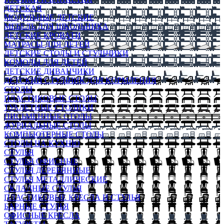
ДЕТСКАЯ
МОДУЛЬНЫЕ ДЕТСКИЕ
МЕБЕЛЬ ДЛЯ ШКОЛЬНИКА
ДЕТСКИЕ КРОВАТИ
МАТРАСЫ ДЛЯ ДЕТЕЙ
ДЕТСКИЕ СТОЛЫ И СТУЛЬЧИКИ
КОМОДЫ ДЛЯ ДЕТЕЙ
ДЕТСКИЕ ДИВАНЧИКИ
ДЕТСКИЙ СТУЛЬЧИК ДЛЯ КОРМЛЕНИЯ
СТОЛЫ
ПЛАСТИКОВЫЕ СТОЛЫ
ТУАЛЕТНЫЕ СТОЛИКИ
ПИСЬМЕННЫЕ СТОЛЫ
ЖУРНАЛЬНЫЕ СТОЛЫ
КОМПЬЮТЕРНЫЕ СТОЛЫ
СТОЛЫ НА КУХНЮ
СТУЛЬЯ
СТУЛЬЯ ОФИСНЫЕ
СТУЛЬЯ ДЕРЕВЯННЫЕ
СТУЛЬЯ МЕТАЛЛИЧЕСКИЕ
СКЛАДНЫЕ СТУЛЬЯ
ПЛАСТИКОВЫЕ КРЕСЛА И СТУЛЬЯ
БАРНЫЕ СТУЛЬЯ
ОФИСНЫЕ КРЕСЛА