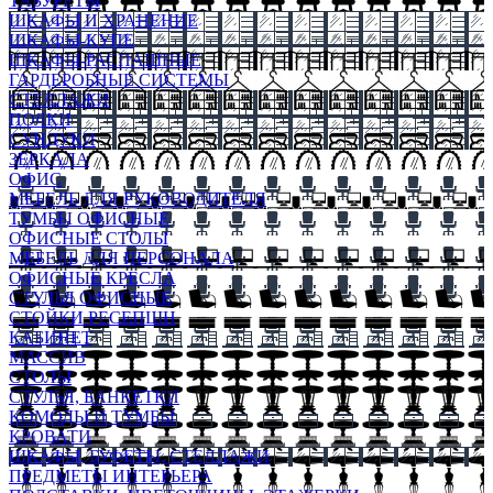
ТАБУРЕТЫ
ШКАФЫ И ХРАНЕНИЕ
ШКАФЫ-КУПЕ
ШКАФЫ-РАСПАШНЫЕ
ГАРДЕРОБНЫЕ СИСТЕМЫ
СТЕЛЛАЖИ
ПОЛКИ
СУНДУКИ
ЗЕРКАЛА
ОФИС
МЕБЕЛЬ ДЛЯ РУКОВОДИТЕЛЯ
ТУМБЫ ОФИСНЫЕ
ОФИСНЫЕ СТОЛЫ
МЕБЕЛЬ ДЛЯ ПЕРСОНАЛА
ОФИСНЫЕ КРЕСЛА
СТУЛЬЯ ОФИСНЫЕ
СТОЙКИ РЕСЕПШН
КАБИНЕТ
МАССИВ
СТОЛЫ
СТУЛЬЯ, БАНКЕТКИ
КОМОДЫ И ТУМБЫ
КРОВАТИ
ШКАФЫ, БУФЕТЫ, СТЕЛЛАЖИ
ПРЕДМЕТЫ ИНТЕРЬЕРА