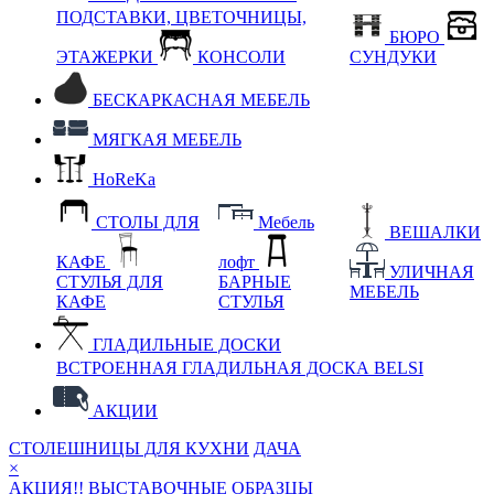
ПОДСТАВКИ, ЦВЕТОЧНИЦЫ,
БЮРО
ЭТАЖЕРКИ
КОНСОЛИ
СУНДУКИ
БЕСКАРКАСНАЯ МЕБЕЛЬ
МЯГКАЯ МЕБЕЛЬ
HoReKa
СТОЛЫ ДЛЯ
Мебель
ВЕШАЛКИ
КАФЕ
лофт
УЛИЧНАЯ
СТУЛЬЯ ДЛЯ
БАРНЫЕ
МЕБЕЛЬ
КАФЕ
СТУЛЬЯ
ГЛАДИЛЬНЫЕ ДОСКИ
ВСТРОЕННАЯ ГЛАДИЛЬНАЯ ДОСКА BELSI
АКЦИИ
СТОЛЕШНИЦЫ ДЛЯ КУХНИ
ДАЧА
×
АКЦИЯ!! ВЫСТАВОЧНЫЕ ОБРАЗЦЫ