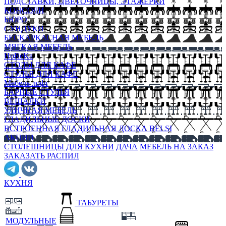
ПОДСТАВКИ, ЦВЕТОЧНИЦЫ, ЭТАЖЕРКИ
КОНСОЛИ
БЮРО
СУНДУКИ
БЕСКАРКАСНАЯ МЕБЕЛЬ
МЯГКАЯ МЕБЕЛЬ
HoReKa
СТОЛЫ ДЛЯ КАФЕ
СТУЛЬЯ ДЛЯ КАФЕ
Мебель лофт
БАРНЫЕ СТУЛЬЯ
ВЕШАЛКИ
УЛИЧНАЯ МЕБЕЛЬ
ГЛАДИЛЬНЫЕ ДОСКИ
ВСТРОЕННАЯ ГЛАДИЛЬНАЯ ДОСКА BELSI
АКЦИИ
СТОЛЕШНИЦЫ ДЛЯ КУХНИ
ДАЧА
МЕБЕЛЬ НА ЗАКАЗ
ЗАКАЗАТЬ РАСПИЛ
КУХНЯ
ТАБУРЕТЫ
МОДУЛЬНЫЕ