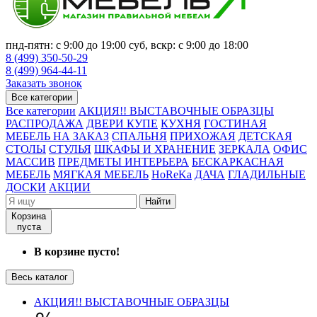
пнд-пятн: с 9:00 до 19:00 суб, вскр: с 9:00 до 18:00
8 (499) 350-50-29
8 (499) 964-44-11
Заказать звонок
Все категории
Все категории
АКЦИЯ!! ВЫСТАВОЧНЫЕ ОБРАЗЦЫ
РАСПРОДАЖА
ДВЕРИ КУПЕ
КУХНЯ
ГОСТИНАЯ
МЕБЕЛЬ НА ЗАКАЗ
СПАЛЬНЯ
ПРИХОЖАЯ
ДЕТСКАЯ
СТОЛЫ
СТУЛЬЯ
ШКАФЫ И ХРАНЕНИЕ
ЗЕРКАЛА
ОФИС
МАССИВ
ПРЕДМЕТЫ ИНТЕРЬЕРА
БЕСКАРКАСНАЯ
МЕБЕЛЬ
МЯГКАЯ МЕБЕЛЬ
HoReKa
ДАЧА
ГЛАДИЛЬНЫЕ
ДОСКИ
АКЦИИ
Найти
Корзина
пуста
В корзине пусто!
Весь каталог
АКЦИЯ!! ВЫСТАВОЧНЫЕ ОБРАЗЦЫ