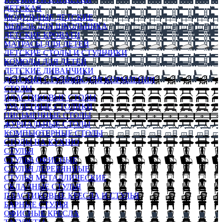
ДЕТСКАЯ
МОДУЛЬНЫЕ ДЕТСКИЕ
МЕБЕЛЬ ДЛЯ ШКОЛЬНИКА
ДЕТСКИЕ КРОВАТИ
МАТРАСЫ ДЛЯ ДЕТЕЙ
ДЕТСКИЕ СТОЛЫ И СТУЛЬЧИКИ
КОМОДЫ ДЛЯ ДЕТЕЙ
ДЕТСКИЕ ДИВАНЧИКИ
ДЕТСКИЙ СТУЛЬЧИК ДЛЯ КОРМЛЕНИЯ
СТОЛЫ
ПЛАСТИКОВЫЕ СТОЛЫ
ТУАЛЕТНЫЕ СТОЛИКИ
ПИСЬМЕННЫЕ СТОЛЫ
ЖУРНАЛЬНЫЕ СТОЛЫ
КОМПЬЮТЕРНЫЕ СТОЛЫ
СТОЛЫ НА КУХНЮ
СТУЛЬЯ
СТУЛЬЯ ОФИСНЫЕ
СТУЛЬЯ ДЕРЕВЯННЫЕ
СТУЛЬЯ МЕТАЛЛИЧЕСКИЕ
СКЛАДНЫЕ СТУЛЬЯ
ПЛАСТИКОВЫЕ КРЕСЛА И СТУЛЬЯ
БАРНЫЕ СТУЛЬЯ
ОФИСНЫЕ КРЕСЛА