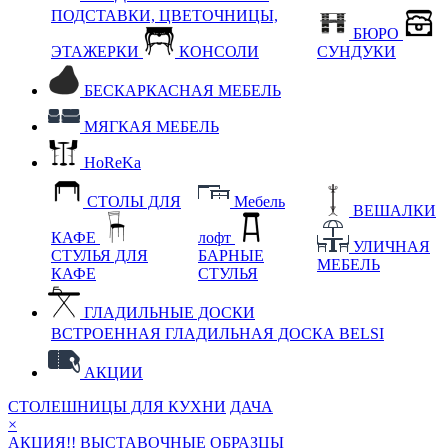
ПОДСТАВКИ, ЦВЕТОЧНИЦЫ,
БЮРО
ЭТАЖЕРКИ
КОНСОЛИ
СУНДУКИ
БЕСКАРКАСНАЯ МЕБЕЛЬ
МЯГКАЯ МЕБЕЛЬ
HoReKa
СТОЛЫ ДЛЯ
Мебель
ВЕШАЛКИ
КАФЕ
лофт
УЛИЧНАЯ
СТУЛЬЯ ДЛЯ
БАРНЫЕ
МЕБЕЛЬ
КАФЕ
СТУЛЬЯ
ГЛАДИЛЬНЫЕ ДОСКИ
ВСТРОЕННАЯ ГЛАДИЛЬНАЯ ДОСКА BELSI
АКЦИИ
СТОЛЕШНИЦЫ ДЛЯ КУХНИ
ДАЧА
×
АКЦИЯ!! ВЫСТАВОЧНЫЕ ОБРАЗЦЫ