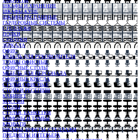
ТАБУРЕТЫ
ШКАФЫ И ХРАНЕНИЕ
ШКАФЫ-КУПЕ
ШКАФЫ-РАСПАШНЫЕ
ГАРДЕРОБНЫЕ СИСТЕМЫ
СТЕЛЛАЖИ
ПОЛКИ
СУНДУКИ
ЗЕРКАЛА
ОФИС
МЕБЕЛЬ ДЛЯ РУКОВОДИТЕЛЯ
ТУМБЫ ОФИСНЫЕ
ОФИСНЫЕ СТОЛЫ
МЕБЕЛЬ ДЛЯ ПЕРСОНАЛА
ОФИСНЫЕ КРЕСЛА
СТУЛЬЯ ОФИСНЫЕ
СТОЙКИ РЕСЕПШН
КАБИНЕТ
МАССИВ
СТОЛЫ
СТУЛЬЯ, БАНКЕТКИ
КОМОДЫ И ТУМБЫ
КРОВАТИ
ШКАФЫ, БУФЕТЫ, СТЕЛЛАЖИ
ПРЕДМЕТЫ ИНТЕРЬЕРА