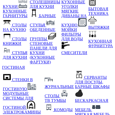
СТОЛЕШНИЦЫ
КУХОННЫЕ
КУХНИ
ДЛЯ КУХНИ
УГОЛКИ
БЫТОВАЯ
КУХОННЫЕ
МЯГКИЕ
ТЕХНИКА
ГАРНИТУРЫ
БАРНЫЕ
ДИВАНЫ НА
СТОЛЫ
СТУЛЬЯ
КУХНЮ
ВЫТЯЖКИ
НА КУХНЮ
ОБЕДЕННЫЕ
МОЙКИ
ФИЛЬТРЫ
СТОЛЫ
ГРУППЫ
ДЛЯ ВОДЫ
КУХОННАЯ
КНИЖКИ
СТЕНОВЫЕ
ФУРНИТУРА
ПАНЕЛИ ДЛЯ
СТУЛЬЯ
КУХНИ
СМЕСИТЕЛИ
ДЛЯ КУХНИ
(КУХОННЫЕ
ФАРТУКИ)
ГОСТИНАЯ
СЕРВАНТЫ
СТЕНКИ В
ДЛЯ ПОСУДЫ,
ЖУРНАЛЬНЫЕ
БАРНЫЕ ШКАФЫ
ГОСТИНУЮ
МОДУЛЬНЫЕ
СТОЛЫ
СИСТЕМЫ ДЛЯ
ТВ ТУМБЫ
БЕСКАРКАСНАЯ
ГОСТИНОЙ
КОМОДЫ
МЕБЕЛЬ
ЭЛЕКТРОКАМИНЫ
МЯГКАЯ МЕБЕЛЬ