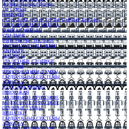
ЖУРНАЛЬНЫЕ СТОЛЫ
ТВ ТУМБЫ
КОМОДЫ
СЕРВАНТЫ ДЛЯ ПОСУДЫ, БАРНЫЕ ШКАФЫ
БЕСКАРКАСНАЯ МЕБЕЛЬ
МЯГКАЯ МЕБЕЛЬ
СПАЛЬНЯ
ИНТЕРЬЕРЫ СПАЛЬНИ
МОДУЛЬНЫЕ СПАЛЬНИ
КРОВАТИ
МАТРАСЫ
ТУАЛЕТНЫЕ СТОЛИКИ
КОМОДЫ
ПРИКРОВАТНЫЕ ТУМБЫ
ГАРДЕРОБНЫЕ СИСТЕМЫ
ЗЕРКАЛА
ЭЛЕКТРОКАМИНЫ
ПРИХОЖАЯ
МАЛЕНЬКИЕ ПРИХОЖИЕ
МОДУЛЬНЫЕ ПРИХОЖИЕ
ОБУВНЫЕ ТУМБЫ
ВЕШАЛКИ
ГАРДЕРОБНЫЕ СИСТЕМЫ
ЗЕРКАЛА
ПУФИКИ И БАНКЕТКИ