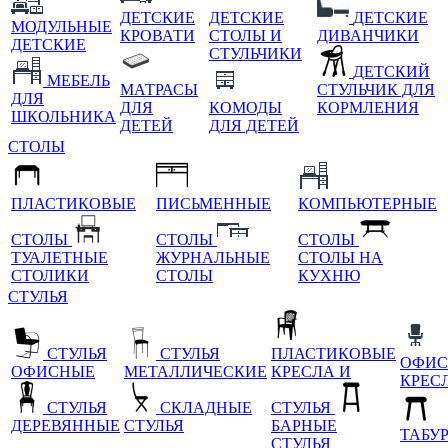
ДЕТСКИЕ
ДЕТСКИЕ
ДЕТСКИЕ
МОДУЛЬНЫЕ
КРОВАТИ
СТОЛЫ И
ДИВАНЧИКИ
ДЕТСКИЕ
СТУЛЬЧИКИ
ДЕТСКИЙ
МЕБЕЛЬ
МАТРАСЫ
СТУЛЬЧИК ДЛЯ
ДЛЯ
ДЛЯ
КОМОДЫ
КОРМЛЕНИЯ
ШКОЛЬНИКА
ДЕТЕЙ
ДЛЯ ДЕТЕЙ
СТОЛЫ
ПЛАСТИКОВЫЕ
ПИСЬМЕННЫЕ
КОМПЬЮТЕРНЫЕ
СТОЛЫ
СТОЛЫ
СТОЛЫ
ТУАЛЕТНЫЕ
ЖУРНАЛЬНЫЕ
СТОЛЫ НА
СТОЛИКИ
СТОЛЫ
КУХНЮ
СТУЛЬЯ
СТУЛЬЯ
СТУЛЬЯ
ПЛАСТИКОВЫЕ
ОФИС
ОФИСНЫЕ
МЕТАЛЛИЧЕСКИЕ
КРЕСЛА И
КРЕС
СТУЛЬЯ
СКЛАДНЫЕ
СТУЛЬЯ
ДЕРЕВЯННЫЕ
СТУЛЬЯ
БАРНЫЕ
ТАБУ
СТУЛЬЯ