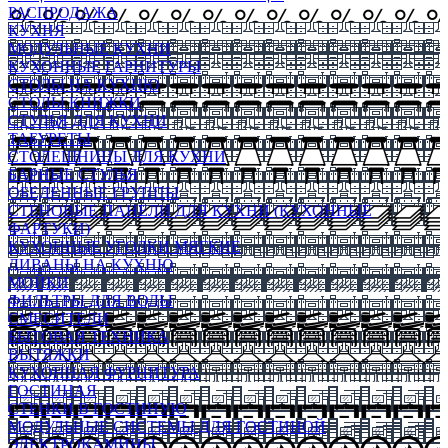
РАСПРОДАЖА
КУХНЯ
МОДУЛЬНЫЕ КУХНИ
КУХОННЫЕ ГАРНИТУРЫ
СТОЛЫ НА КУХНЮ
СТОЛЫ КНИЖКИ
СТУЛЬЯ ДЛЯ КУХНИ
ТАБУРЕТЫ
СТОЛЕШНИЦЫ ДЛЯ КУХНИ
БАРНЫЕ СТУЛЬЯ
ОБЕДЕННЫЕ ГРУППЫ
СТЕНОВЫЕ ПАНЕЛИ ДЛЯ КУХНИ (КУХОННЫЕ
ФАРТУКИ)
КУХОННЫЕ УГОЛКИ МЯГКИЕ
ДИВАНЫ НА КУХНЮ
МОЙКИ
ФИЛЬТРЫ ДЛЯ ВОДЫ
СМЕСИТЕЛИ
БЫТОВАЯ ТЕХНИКА
ВЫТЯЖКИ
КУХОННАЯ ФУРНИТУРА
ГОСТИНАЯ
СТЕНКИ В ГОСТИНУЮ
МОДУЛЬНЫЕ СИСТЕМЫ ДЛЯ ГОСТИНОЙ
ЭЛЕКТРОКАМИНЫ